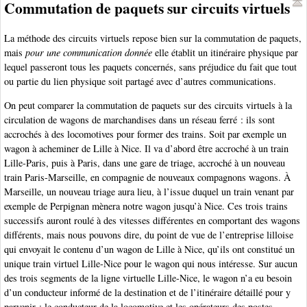
Commutation de paquets sur circuits virtuels
La méthode des circuits virtuels repose bien sur la commutation de paquets,
mais
pour une communication donnée
elle établit un itinéraire physique par
lequel passeront tous les paquets concernés, sans préjudice du fait que tout
ou partie du lien physique soit partagé avec d’autres communications.
On peut comparer la commutation de paquets sur des circuits virtuels à la
circulation de wagons de marchandises dans un réseau ferré : ils sont
accrochés à des locomotives pour former des trains. Soit par exemple un
wagon à acheminer de Lille à Nice. Il va d’abord être accroché à un train
Lille-Paris, puis à Paris, dans une gare de triage, accroché à un nouveau
train Paris-Marseille, en compagnie de nouveaux compagnons wagons. À
Marseille, un nouveau triage aura lieu, à l’issue duquel un train venant par
exemple de Perpignan mènera notre wagon jusqu’à Nice. Ces trois trains
successifs auront roulé à des vitesses différentes en comportant des wagons
différents, mais nous pouvons dire, du point de vue de l’entreprise lilloise
qui envoyait le contenu d’un wagon de Lille à Nice, qu’ils ont constitué un
unique train virtuel Lille-Nice pour le wagon qui nous intéresse. Sur aucun
des trois segments de la ligne virtuelle Lille-Nice, le wagon n’a eu besoin
d’un conducteur informé de la destination et de l’itinéraire détaillé pour y
parvenir : le conducteur de la locomotive et les opérateurs des postes