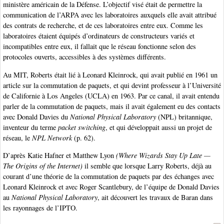
ministère américain de la Défense. L’objectif visé était de permettre la
communication de l’ARPA avec les laboratoires auxquels elle avait attribué
des contrats de recherche, et de ces laboratoires entre eux. Comme les
laboratoires étaient équipés d’ordinateurs de constructeurs variés et
incompatibles entre eux, il fallait que le réseau fonctionne selon des
protocoles ouverts, accessibles à des systèmes différents.
Au MIT, Roberts était lié à Leonard Kleinrock, qui avait publié en 1961 un
article sur la commutation de paquets, et qui devint professeur à l’Université
de Californie à Los Angeles (UCLA) en 1963. Par ce canal, il avait entendu
parler de la commutation de paquets, mais il avait également eu des contacts
avec Donald Davies du
National Physical Laboratory
(NPL) britannique,
inventeur du terme
packet switching
, et qui développait aussi un projet de
réseau, le
NPL Network
(p. 62).
D’après Katie Hafner et Matthew Lyon
(Where Wizards Stay Up Late —
The Origins of the Internet)
il semble que lorsque Larry Roberts, déjà au
courant d’une théorie de la commutation de paquets par des échanges avec
Leonard Kleinrock et avec Roger Scantlebury, de l’équipe de Donald Davies
au
National Physical Laboratory
, ait découvert les travaux de Baran dans
les rayonnages de l’IPTO.