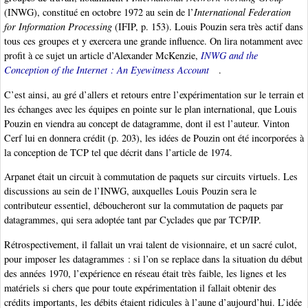
(INWG), constitué en octobre 1972 au sein de l’
International Federation
for Information Processing
(IFIP, p. 153). Louis Pouzin sera très actif dans
tous ces groupes et y exercera une grande influence. On lira notamment avec
profit à ce sujet un article d’Alexander McKenzie,
INWG and the
Conception of the Internet : An Eyewitness Account
.
C’est ainsi, au gré d’allers et retours entre l’expérimentation sur le terrain et
les échanges avec les équipes en pointe sur le plan international, que Louis
Pouzin en viendra au concept de datagramme, dont il est l’auteur. Vinton
Cerf lui en donnera crédit (p. 203), les idées de Pouzin ont été incorporées à
la conception de TCP tel que décrit dans l’article de 1974.
Arpanet était un circuit à commutation de paquets sur circuits virtuels. Les
discussions au sein de l’INWG, auxquelles Louis Pouzin sera le
contributeur essentiel, déboucheront sur la commutation de paquets par
datagrammes, qui sera adoptée tant par Cyclades que par TCP/IP.
Rétrospectivement, il fallait un vrai talent de visionnaire, et un sacré culot,
pour imposer les datagrammes : si l’on se replace dans la situation du début
des années 1970, l’expérience en réseau était très faible, les lignes et les
matériels si chers que pour toute expérimentation il fallait obtenir des
crédits importants, les débits étaient ridicules à l’aune d’aujourd’hui. L’idée