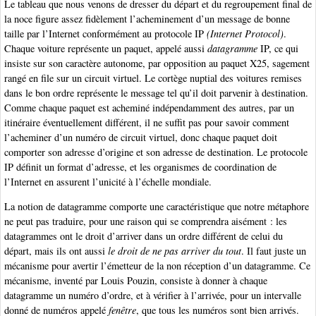
Le tableau que nous venons de dresser du départ et du regroupement final de
la noce figure assez fidèlement l’acheminement d’un message de bonne
taille par l’Internet conformément au protocole IP
(Internet Protocol)
.
Chaque voiture représente un paquet, appelé aussi
datagramme
IP, ce qui
insiste sur son caractère autonome, par opposition au paquet X25, sagement
rangé en file sur un circuit virtuel. Le cortège nuptial des voitures remises
dans le bon ordre représente le message tel qu’il doit parvenir à destination.
Comme chaque paquet est acheminé indépendamment des autres, par un
itinéraire éventuellement différent, il ne suffit pas pour savoir comment
l’acheminer d’un numéro de circuit virtuel, donc chaque paquet doit
comporter son adresse d’origine et son adresse de destination. Le protocole
IP définit un format d’adresse, et les organismes de coordination de
l’Internet en assurent l’unicité à l’échelle mondiale.
La notion de datagramme comporte une caractéristique que notre métaphore
ne peut pas traduire, pour une raison qui se comprendra aisément : les
datagrammes ont le droit d’arriver dans un ordre différent de celui du
départ, mais ils ont aussi
le droit de ne pas arriver du tout
. Il faut juste un
mécanisme pour avertir l’émetteur de la non réception d’un datagramme. Ce
mécanisme, inventé par Louis Pouzin, consiste à donner à chaque
datagramme un numéro d’ordre, et à vérifier à l’arrivée, pour un intervalle
donné de numéros appelé
fenêtre
, que tous les numéros sont bien arrivés.