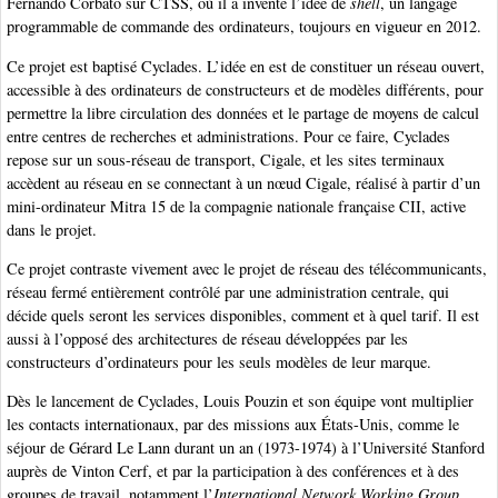
Fernando Corbató sur CTSS, où il a inventé l’idée de
shell
, un langage
programmable de commande des ordinateurs, toujours en vigueur en 2012.
Ce projet est baptisé Cyclades. L’idée en est de constituer un réseau ouvert,
accessible à des ordinateurs de constructeurs et de modèles différents, pour
permettre la libre circulation des données et le partage de moyens de calcul
entre centres de recherches et administrations. Pour ce faire, Cyclades
repose sur un sous-réseau de transport, Cigale, et les sites terminaux
accèdent au réseau en se connectant à un nœud Cigale, réalisé à partir d’un
mini-ordinateur Mitra 15 de la compagnie nationale française CII, active
dans le projet.
Ce projet contraste vivement avec le projet de réseau des télécommunicants,
réseau fermé entièrement contrôlé par une administration centrale, qui
décide quels seront les services disponibles, comment et à quel tarif. Il est
aussi à l’opposé des architectures de réseau développées par les
constructeurs d’ordinateurs pour les seuls modèles de leur marque.
Dès le lancement de Cyclades, Louis Pouzin et son équipe vont multiplier
les contacts internationaux, par des missions aux États-Unis, comme le
séjour de Gérard Le Lann durant un an (1973-1974) à l’Université Stanford
auprès de Vinton Cerf, et par la participation à des conférences et à des
groupes de travail, notamment l’
International Network Working Group