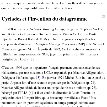
S’il en manque un, on demande simplement à l’émetteur de le renvoyer, ce
qui est bien sûr impossible avec les invités de la noce.
Cyclades et l’invention du datagramme
En 1968 se forme le
Network Working Group
, dirigé par Stephen Crocker,
avec Kleinrock et quelques étudiants comme Vinton Cerf et Jon Postel,
rejoints par Robert Kahn de BBN (p. 69) : ce groupe va spécifier les
composants d’Arpanet, l’
Interface Message Processor
(IMP) et le
Network
Control Program
(NCP). À partir de 1972, Cerf et Kahn commencent à
réfléchir au remplacement de NCP, jugé trop primitif (p. 199) : ce sera
l’origine de TCP/IP
[
2
]
.
C’est dès 1969 que les ingénieurs français prennent connaissance de ces
réalisations, par une mission à UCLA organisée par Maurice Allègre, alors
Délégué à l’informatique
[
3
]
. En janvier 1971 Michel Élie fait un exposé du
projet Arpanet lors d’une réunion organisée par la Délégation (p. 71).
Maurice Allègre décide de lancer un projet de réseau similaire (p. 72),
hébergé par l’IRIA
[
4
]
et il en confie la direction à Louis Pouzin, un
polytechnicien à l’esprit libre qui a beaucoup travaillé aux États-Unis,
notamment sur les premiers systèmes en temps partagé, comme avec