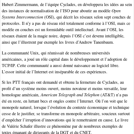
Hubert Zimmermann, de l’équipe Cyclades, en développera les idées au sein
des instances de normalisation de l’ISO pour aboutir au modèle
Open
Systems Interconnection
(OSI), qui décrit les réseaux selon sept couches de
protocoles. Il n’y a pas de réseau réel totalement conforme à l’OSI, mais ce
modèle en couches est un formidable outil intellectuel. Avant l’OSI, les
réseaux étaient de la magie noire, depuis l’OSI c’est devenu intelligible,
ainsi que l’illustrent par exemple les livres d’Andrew Tanenbaum.
La communauté Unix, qui réunissait de nombreuses universités
américaines, a joué un rôle capital dans le développement et l’adoption de
TCP/IP. Cette communauté a aussi donné naissance au logiciel libre.
L’essor initial de l’Internet est inséparable de ces expériences.
Si les PTT français ont demandé et obtenu la fermeture de Cyclades, au
profit d’un système moins ouvert, moins novateur et moins versatile, leur
homologue américain,
American Telegraph and Telephon
(AT&T) n’a pas
été en reste, en luttant becs et ongles contre l’Internet. Où l’on voit que le
monopole naturel, lorsque l’évolution du contexte économique et technique
cesse de le justifier, se transforme en monopole arbitraire, soucieux surtout
d’empêcher l’irruption d’innovations qui le remettraient en cause. Le livre
de Valérie Schafer illustre ce phénomène par de nombreux exemples de
textes émanant de dirigeants de la DGT et du CNET.