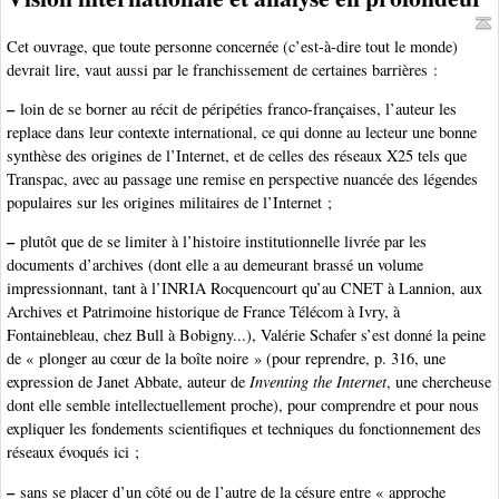
Cet ouvrage, que toute personne concernée (c’est-à-dire tout le monde)
devrait lire, vaut aussi par le franchissement de certaines barrières :
–
loin de se borner au récit de péripéties franco-françaises, l’auteur les
replace dans leur contexte international, ce qui donne au lecteur une bonne
synthèse des origines de l’Internet, et de celles des réseaux X25 tels que
Transpac, avec au passage une remise en perspective nuancée des légendes
populaires sur les origines militaires de l’Internet ;
–
plutôt que de se limiter à l’histoire institutionnelle livrée par les
documents d’archives (dont elle a au demeurant brassé un volume
impressionnant, tant à l’INRIA Rocquencourt qu’au CNET à Lannion, aux
Archives et Patrimoine historique de France Télécom à Ivry, à
Fontainebleau, chez Bull à Bobigny...), Valérie Schafer s’est donné la peine
de « plonger au cœur de la boîte noire » (pour reprendre, p. 316, une
expression de Janet Abbate, auteur de
Inventing the Internet
, une chercheuse
dont elle semble intellectuellement proche), pour comprendre et pour nous
expliquer les fondements scientifiques et techniques du fonctionnement des
réseaux évoqués ici ;
–
sans se placer d’un côté ou de l’autre de la césure entre « approche