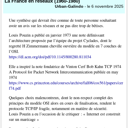
La France en réseaux (1960-1980)
Urban-Galindo
- le 6 novembre 2025
Une synthèse qui devrait être connue de toute personne souhaitant
avoir un avis sur les réseaux et ne pas dire trop de bêtises.
Louis Pouzin a publié en janvier 1973 une note définissant
l’architecture proposée par l’équipe du projet Cyclades, dont le
regretté H Zimmermann cheville ouvrière du modèle en 7 couches de
l’OSI.
https://dl.acm.org/doi/pdf/10.1145/800280.811034
Elle a inspiré la note fondatrice de Vinton Cerf Bob Kahn TCP 1974
A Protocol for Packet Network Intercommunication publiée en may
1974
https://www.cs.princeton.edu/courses/archive/fall06/cos561/papers/cer
f74.pdf
Quelques choix malencontreux, dont le non-respect complet des
principes du modèle OSI alors en cours de finalisation, rendent le
protocole TCP/IP fragile, notamment en matière de sécurité.
Louis Pouzin a eu l’occasion de le critiquer : « Internet est construit
sur un marécage »