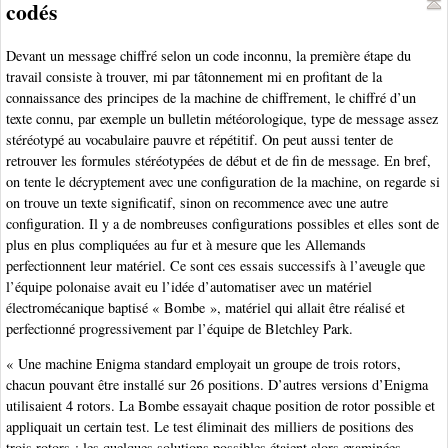
codés
Devant un message chiffré selon un code inconnu, la première étape du
travail consiste à trouver, mi par tâtonnement mi en profitant de la
connaissance des principes de la machine de chiffrement, le chiffré d’un
texte connu, par exemple un bulletin météorologique, type de message assez
stéréotypé au vocabulaire pauvre et répétitif. On peut aussi tenter de
retrouver les formules stéréotypées de début et de fin de message. En bref,
on tente le décryptement avec une configuration de la machine, on regarde si
on trouve un texte significatif, sinon on recommence avec une autre
configuration. Il y a de nombreuses configurations possibles et elles sont de
plus en plus compliquées au fur et à mesure que les Allemands
perfectionnent leur matériel. Ce sont ces essais successifs à l’aveugle que
l’équipe polonaise avait eu l’idée d’automatiser avec un matériel
électromécanique baptisé « Bombe », matériel qui allait être réalisé et
perfectionné progressivement par l’équipe de Bletchley Park.
« Une machine Enigma standard employait un groupe de trois rotors,
chacun pouvant être installé sur 26 positions. D’autres versions d’Enigma
utilisaient 4 rotors. La Bombe essayait chaque position de rotor possible et
appliquait un certain test. Le test éliminait des milliers de positions des
trois rotors ; les quelques solutions possibles étaient alors examinées