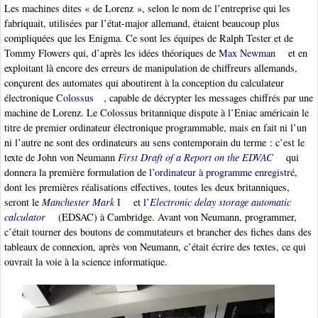
Les machines dites « de Lorenz », selon le nom de l’entreprise qui les
fabriquait, utilisées par l’état-major allemand, étaient beaucoup plus
compliquées que les Enigma. Ce sont les équipes de Ralph Tester et de
Tommy Flowers qui, d’après les idées théoriques de
Max Newman
et en
exploitant là encore des erreurs de manipulation de chiffreurs allemands,
conçurent des automates qui aboutirent à la conception du calculateur
électronique
Colossus
, capable de décrypter les messages chiffrés par une
machine de Lorenz. Le Colossus britannique dispute à l’Eniac américain le
titre de premier ordinateur électronique programmable, mais en fait ni l’un
ni l’autre ne sont des ordinateurs au sens contemporain du terme : c’est le
texte de John von Neumann
First Draft of a Report on the EDVAC
qui
donnera la première formulation de l’
ordinateur à programme enregistré
,
dont les premières réalisations effectives, toutes les deux britanniques,
seront le
Manchester Mark
I
et l’
Electronic delay storage automatic
calculator
(EDSAC) à Cambridge. Avant von Neumann, programmer,
c’était tourner des boutons de commutateurs et brancher des fiches dans des
tableaux de connexion, après von Neumann, c’était écrire des textes, ce qui
ouvrait la voie à la science informatique.