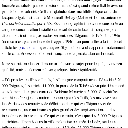
financée au rabais, pas de relecture, mais c’est quand même lisible avec un
peu de bonne volonté. Ce livre rejoindra dans ma bibliothèque celui de
Jacques Sigot, instituteur à Montreuil-Bellay (Maine-et-Loire), auteur de
Ces barbelés oubliés par l’histoire
, monographie émouvante consacrée au
camp de concentration installé sur le sol de cette localité française pour
détenir, surtout mais pas exclusivement, des Tsiganes, de 1940 à ... 1946
(non ce n’est pas une faute de frappe : 1946 ; on pourra lire à la fin de cet
article les
précisions
que Jacques Sigot a bien voulu apporter, notamment
sur le caractère essentiellement français de la persécution en France).
Je ne saurais me lancer dans un article sur ce sujet pour lequel je suis peu
qualifié, mais seulement relever quelques faits significatifs.
–
D’après les chiffres officiels, l’Allemagne comptait avant l’Anschluß 26
000 Tsiganes, l’Autriche 11 000, la partie de la Tchécoslovaquie démembrée
sous le nom de « protectorat de Bohème-Moravie » 5 000. Ces chiffres
sont bien sûr sujets à caution : comme pour les Juifs, les nazis se sont
lancés dans des tentatives de définition de « qui est Tsigane » et de
recensement, avec un insuccès plus grand et des tergiversations et des
incohérences incessantes. Ce qui est certain, c’est que des 5 000 Tsiganes
autrichiens déportés dans la ville polonaise occupée de Łodz, seule une
infime minorité a survécu. Au moins 85% des 23 000 Tsiganes déportés à