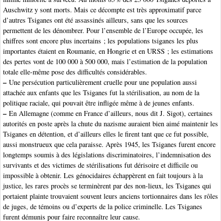
Auschwitz y sont morts. Mais ce décompte est très approximatif parce
d’autres Tsiganes ont été assassinés ailleurs, sans que les sources
permettent de les dénombrer. Pour l’ensemble de l’Europe occupée, les
chiffres sont encore plus incertains ; les populations tsiganes les plus
importantes étaient en Roumanie, en Hongrie et en URSS ; les estimations
des pertes vont de 100 000 à 500 000, mais l’estimation de la population
totale elle-même pose des difficultés considérables.
–
Une persécution particulièrement cruelle pour une population aussi
attachée aux enfants que les Tsiganes fut la stérilisation, au nom de la
politique raciale, qui pouvait être infligée même à de jeunes enfants.
–
En Allemagne (comme en France d’ailleurs, nous dit J. Sigot), certaines
autorités en poste après la chute du nazisme auraient bien aimé maintenir les
Tsiganes en détention, et d’ailleurs elles le firent tant que ce fut possible,
aussi monstrueux que cela paraisse. Après 1945, les Tsiganes furent encore
longtemps soumis à des législations discriminatoires, l’indemnisation des
survivants et des victimes de stérilisations fut dérisoire et difficile ou
impossible à obtenir. Les génocidaires échappèrent en fait toujours à la
justice, les rares procès se terminèrent par des non-lieux, les Tsiganes qui
portaient plainte trouvaient souvent leurs anciens tortionnaires dans les rôles
de juges, de témoins ou d’experts de la police criminelle. Les Tsiganes
furent démunis pour faire reconnaître leur cause.