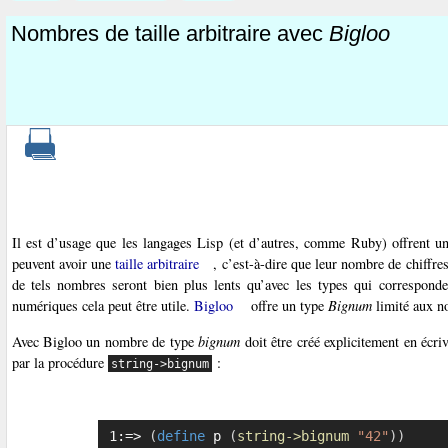
Nombres de taille arbitraire avec
Bigloo
Il est d’usage que les langages Lisp (et d’autres, comme Ruby) offrent
peuvent avoir une
taille arbitraire
, c’est-à-dire que leur nombre de chiffre
de tels nombres seront bien plus lents qu’avec les types qui corresponden
numériques cela peut être utile.
Bigloo
offre un type
Bignum
limité aux n
Avec Bigloo un nombre de type
bignum
doit être créé explicitement en écri
par la procédure
:
string->bignum
1:=> 
(
define
 p 
(
string->bignum
"42"
)
)