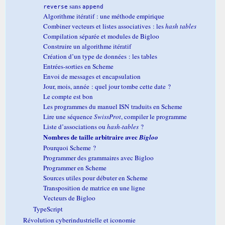
sans
reverse
append
Algorithme itératif : une méthode empirique
Combiner vecteurs et listes associatives : les
hash tables
Compilation séparée et modules de Bigloo
Construire un algorithme itératif
Création d’un type de données : les tables
Entrées-sorties en Scheme
Envoi de messages et encapsulation
Jour, mois, année : quel jour tombe cette date ?
Le compte est bon
Les programmes du manuel ISN traduits en Scheme
Lire une séquence
SwissProt
, compiler le programme
Liste d’associations ou
hash-tables
?
Nombres de taille arbitraire avec
Bigloo
Pourquoi Scheme ?
Programmer des grammaires avec Bigloo
Programmer en Scheme
Sources utiles pour débuter en Scheme
Transposition de matrice en une ligne
Vecteurs de Bigloo
TypeScript
Révolution cyberindustrielle et iconomie