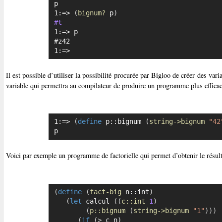
p

1:=> 
(
bignum?
 p
)
#t
1:=> p

#z42

1:=>
Il est possible d’utiliser la possibilité procurée par Bigloo de créer des var
variable qui permettra au compilateur de produire un programme plus efficac
1:=> 
(
define
 p::bignum 
(
string->bignum
"42
p
Voici par exemple un programme de factorielle qui permet d’obtenir le résul
(
define
(
fact-big
 n::int
)
(
let
 calcul 
(
(
c::int
1
)
(
p::bignum
(
string->bignum
"1"
)
)
)
(
if
(
>
 c n
)