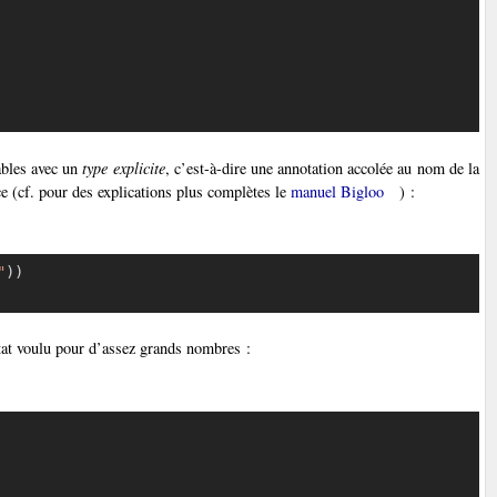
iables avec un
type explicite
, c’est-à-dire une annotation accolée au nom de la
e (cf. pour des explications plus complètes le
manuel Bigloo
) :
"
)
)
Copier
tat voulu pour d’assez grands nombres :
Copier