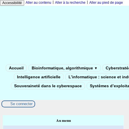
|
|
Aller au contenu
Aller à la recherche
Aller au pied de page
Accessibilité
Accueil
Bioinformatique, algorithmique
Cyberstratég
▼
Intelligence artificielle
L’informatique : science et in
Souveraineté dans le cyberespace
Systèmes d’exploita
Se connecter
Au menu