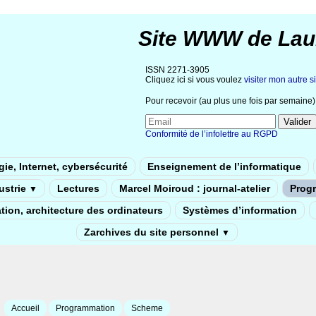
Site WWW de Lau
ISSN 2271-3905
Cliquez ici si vous voulez
visiter mon autre si
Pour recevoir (au plus une fois par semaine) 
Conformité de l’infolettre au RGPD
ie, Internet, cybersécurité
Enseignement de l’informatique
dustrie
Lectures
Marcel Moiroud : journal-atelier
Prog
▼
tion, architecture des ordinateurs
Systèmes d’information
Zarchives du site personnel
▼
Accueil
Programmation
Scheme