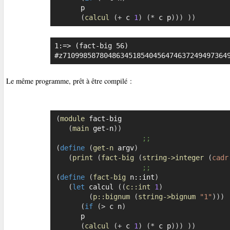
	  p

(
calcul
(
+
 c 
1
)
(
*
 c p
)
)
)
)
)
1:=> (fact-big 56)

#z7109985878048634518540456474637249497364
Le même programme, prêt à être compilé :
(
module
 fact-big

(
main
 get-n
)
)
;;
(
define
(
get-n
 argv
)
(
print
(
fact-big
(
string->integer
(
cadr
;;
(
define
(
fact-big
 n::int
)
(
let
 calcul 
(
(
c::int
1
)
(
p::bignum
(
string->bignum
"1"
)
)
)
(
if
(
>
 c n
)
	  p

(
calcul
(
+
 c 
1
)
(
*
 c p
)
)
)
)
)