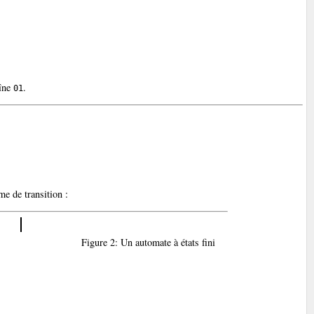
aîne
.
01
me de transition :
Figure 2: Un automate à états fini