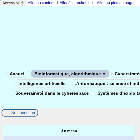
|
|
Aller au contenu
Aller à la recherche
Aller au pied de page
Accessibilité
Accueil
Bioinformatique, algorithmique
Cyberstratég
▼
Intelligence artificielle
L’informatique : science et in
Souveraineté dans le cyberespace
Systèmes d’exploita
Se connecter
Au menu