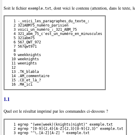
Soit le fichier
, dont voici le contenu (attention, dans le texte, 
exemple.txt
   1 -_voici_les_paragraphes_du_texte_:

   2 321ABM75_numéro_parisien

   3 voici_un_numéro_:_321_ABM_75

   4 321_abm_75_c'est_un_numéro_en_minuscules

   5 321abm75

   6 567_QWT_972

   7 567qwt971

   8 

   9 weekknights

  10 weeknights

  11 weenights

  12 

  13 .TK_blabla

  14 .AM_commentaire

  15 .CD_et_là_?

  16 .MA_ici
1.1
Quel est le résultat imprimé par les commandes ci-dessous ?
   1 egrep "(wee|week)(knights|night)" exemple.txt

   2 egrep "[0-9]{2,4}[A-Z]{2,3}[0-9]{2,3}" exemple.txt

   3 egrep "^\.[A-Z][A-Z] " exemple.txt