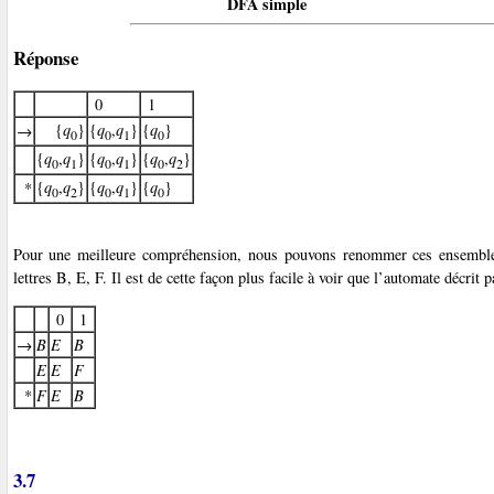
DFA simple
Réponse
0
1
{
q
}
{
q
,
q
}
{
q
}
→
0
0
1
0
{
q
,
q
}
{
q
,
q
}
{
q
,
q
}
0
1
0
1
0
2
{
q
,
q
}
{
q
,
q
}
{
q
}
*
0
2
0
1
0
Pour une meilleure compréhension, nous pouvons renommer ces ensembles
lettres B, E, F. Il est de cette façon plus facile à voir que l’automate décrit 
0
1
→
B
E
B
E
E
F
*
F
E
B
3.7