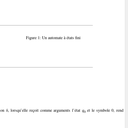
Figure 1: Un automate à états fini
ion δ, lorsqu’elle reçoit comme arguments l’état
q
et le symbole 0, rend
0