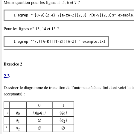
Même question pour les lignes n° 5, 6 et 7 ?
   1 egrep "^[0-9]{2,4} ?[a-zA-Z]{2,3} ?[0-9]{2,3}$" exemple
Pour les lignes n° 13, 14 et 15 ?
   1 egrep "^\.([A-K]|[T-Z])[A-Z] " exemple.txt
Exercice 2
2.3
Dessiner le diagramme de transition de l’automate à états fini dont voici la ta
acceptants) :
0
1
q
{
q
,
q
}
{
q
}
→
0
0
1
0
q
{
q
}
∅
1
2
q
*
∅
∅
2