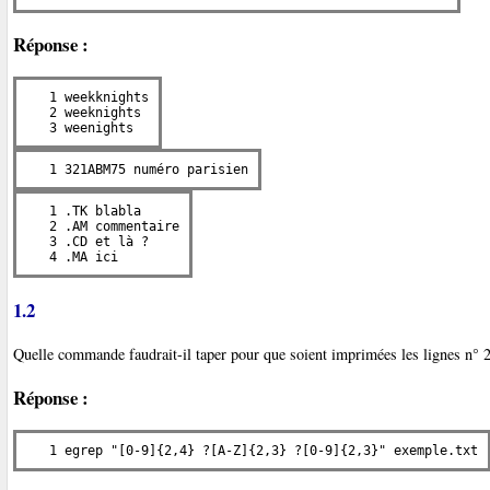
Réponse :
   1 weekknights

   2 weeknights

   3 weenights
   1 321ABM75 numéro parisien
   1 .TK blabla

   2 .AM commentaire

   3 .CD et là ?

   4 .MA ici
1.2
Quelle commande faudrait-il taper pour que soient imprimées les lignes n° 2,
Réponse :
   1 egrep "[0-9]{2,4} ?[A-Z]{2,3} ?[0-9]{2,3}" exemple.txt