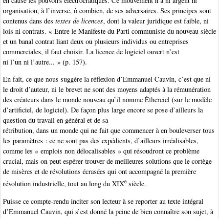
en cause les pouvoirs électrocratiques. Ce mouvement n’a ni argent ni
organisation, à l’inverse, ô combien, de ses adversaires. Ses principes sont
contenus dans des
textes de licences
, dont la valeur juridique est faible, ni
lois ni contrats. « Entre le Manifeste du Parti communiste du nouveau siècle
et un banal contrat liant deux ou plusieurs individus ou entreprises
commerciales, il faut choisir. La licence de logiciel ouvert n’est
ni l’un ni l’autre... » (p. 157).
En fait, ce que nous suggère la réflexion d’Emmanuel Cauvin, c’est que ni
le droit d’auteur, ni le brevet ne sont des moyens adaptés à la rémunération
des créateurs dans le monde nouveau qu’il nomme Étherciel (sur le modèle
d’artificiel, de logiciel). De façon plus large encore se pose d’ailleurs la
question du travail en général et de sa
rétribution, dans un monde qui ne fait que commencer à en bouleverser tous
les paramètres : ce ne sont pas des expédients, d’ailleurs irréalisables,
comme les « emplois non délocalisables » qui résoudront ce problème
crucial, mais on peut espérer trouver de meilleures solutions que le cortège
de misères et de révolutions écrasées qui ont accompagné la première
e
révolution industrielle, tout au long du XIX
siècle.
Puisse ce compte-rendu inciter son lecteur à se reporter au texte intégral
d’Emmanuel Cauvin, qui s’est donné la peine de bien connaître son sujet, à