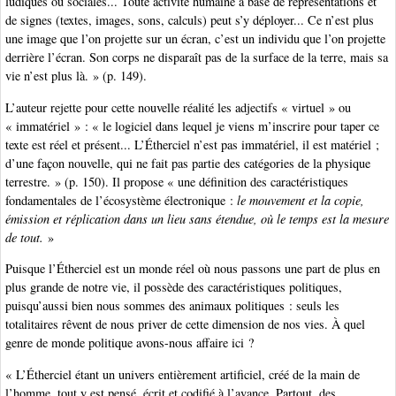
ludiques ou sociales... Toute activité humaine à base de représentations et
de signes (textes, images, sons, calculs) peut s’y déployer... Ce n’est plus
une image que l’on projette sur un écran, c’est un individu que l’on projette
derrière l’écran. Son corps ne disparaît pas de la surface de la terre, mais sa
vie n’est plus là. » (p. 149).
L’auteur rejette pour cette nouvelle réalité les adjectifs « virtuel » ou
« immatériel » : « le logiciel dans lequel je viens m’inscrire pour taper ce
texte est réel et présent... L’Étherciel n’est pas immatériel, il est matériel ;
d’une façon nouvelle, qui ne fait pas partie des catégories de la physique
terrestre. » (p. 150). Il propose « une définition des caractéristiques
fondamentales de l’écosystème électronique :
le mouvement et la copie,
émission et réplication dans un lieu sans étendue, où le temps est la mesure
de tout.
»
Puisque l’Étherciel est un monde réel où nous passons une part de plus en
plus grande de notre vie, il possède des caractéristiques politiques,
puisqu’aussi bien nous sommes des animaux politiques : seuls les
totalitaires rêvent de nous priver de cette dimension de nos vies. À quel
genre de monde politique avons-nous affaire ici ?
« L’Étherciel étant un univers entièrement artificiel, créé de la main de
l’homme, tout y est pensé, écrit et codifié à l’avance. Partout, des