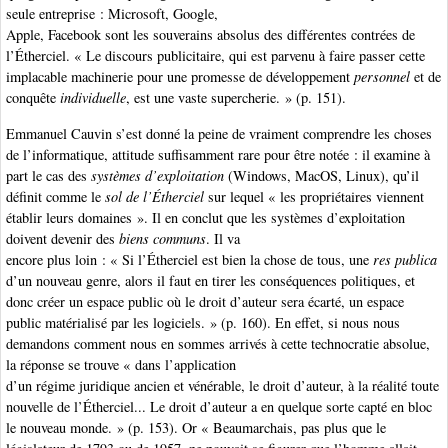
seule entreprise : Microsoft, Google,
Apple, Facebook sont les souverains absolus des différentes contrées de
l’Étherciel. « Le discours publicitaire, qui est parvenu à faire passer cette
implacable machinerie pour une promesse de développement
personnel
et de
conquête
individuelle
, est une vaste supercherie. » (p. 151).
Emmanuel Cauvin s’est donné la peine de vraiment comprendre les choses
de l’informatique, attitude suffisamment rare pour être notée : il examine à
part le cas des
systèmes d’exploitation
(Windows, MacOS, Linux), qu’il
définit comme le
sol de l’Étherciel
sur lequel « les propriétaires viennent
établir leurs domaines ». Il en conclut que les systèmes d’exploitation
doivent devenir des
biens communs
. Il va
encore plus loin : « Si l’Étherciel est bien la chose de tous, une
res publica
d’un nouveau genre, alors il faut en tirer les conséquences politiques, et
donc créer un espace public où le droit d’auteur sera écarté, un espace
public matérialisé par les logiciels. » (p. 160). En effet, si nous nous
demandons comment nous en sommes arrivés à cette technocratie absolue,
la réponse se trouve « dans l’application
d’un régime juridique ancien et vénérable, le droit d’auteur, à la réalité toute
nouvelle de l’Étherciel... Le droit d’auteur a en quelque sorte capté en bloc
le nouveau monde. » (p. 153). Or « Beaumarchais, pas plus que le