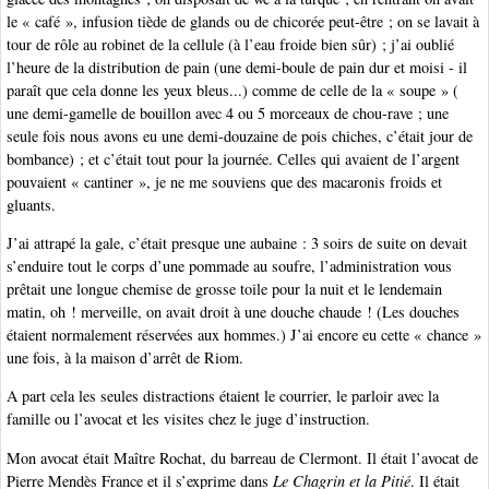
le « café », infusion tiède de glands ou de chicorée peut-être ; on se lavait à
tour de rôle au robinet de la cellule (à l’eau froide bien sûr) ; j’ai oublié
l’heure de la distribution de pain (une demi-boule de pain dur et moisi - il
paraît que cela donne les yeux bleus...) comme de celle de la « soupe » (
une demi-gamelle de bouillon avec 4 ou 5 morceaux de chou-rave ; une
seule fois nous avons eu une demi-douzaine de pois chiches, c’était jour de
bombance) ; et c’était tout pour la journée. Celles qui avaient de l’argent
pouvaient « cantiner », je ne me souviens que des macaronis froids et
gluants.
J’ai attrapé la gale, c’était presque une aubaine : 3 soirs de suite on devait
s’enduire tout le corps d’une pommade au soufre, l’administration vous
prêtait une longue chemise de grosse toile pour la nuit et le lendemain
matin, oh ! merveille, on avait droit à une douche chaude ! (Les douches
étaient normalement réservées aux hommes.) J’ai encore eu cette « chance »
une fois, à la maison d’arrêt de Riom.
A part cela les seules distractions étaient le courrier, le parloir avec la
famille ou l’avocat et les visites chez le juge d’instruction.
Mon avocat était Maître Rochat, du barreau de Clermont. Il était l’avocat de
Pierre Mendès France et il s’exprime dans
Le Chagrin et la Pitié
. Il était