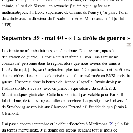
chimie, à l’oral de Sèvres ; en revanche j’ai été reçue, grâce aux
mathématiques, à l’Ecole supérieure de Chimie de Nancy (j’ai passé l’oral
de chimie avec le directeur de l’Ecole lui-même, M.Travers, le 14 juillet
1939).
Septembre 39 - mai 40 - « La drôle de guerre »
La chimie ne m’emballait pas, on s’en doute. D’autre part, après la
déclaration de guerre, l’Ecole a été transférée à Lyon ; ma famille ne
connaissait personne dans la région, alors que nous avions des amis à
Lunéville (qui, juifs, se réfugieraient plus tard à Carpentras...) et les études
étaient chères dans cette école privée - qui fut transformée en ENSI après la
guerre. J’acceptai donc la bourse de licence à laquelle j’avais droit par
l’admissibilité à Sèvres, avec en prime l’équivalence du certificat de
Mathématiques générales. Cette bourse n’était pas valable pour Paris, il
fallait donc, de toutes façons, aller en province. La prestigieuse Université
de Strasbourg se repliait sur Clermont-Ferrand : il fut décidé que j’irais à
Clermont.
J’ai passé encore septembre et le début d’octobre à Merlimont
[
2
]
; il a fait
un temps merveilleux. J’ai donné des leçons pendant tout le mois de