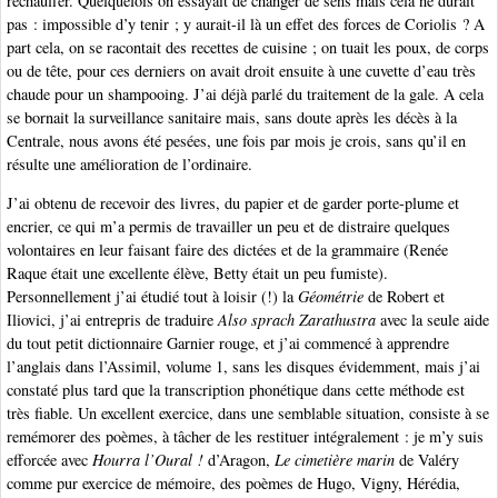
réchauffer. Quelquefois on essayait de changer de sens mais cela ne durait
pas : impossible d’y tenir ; y aurait-il là un effet des forces de Coriolis ? A
part cela, on se racontait des recettes de cuisine ; on tuait les poux, de corps
ou de tête, pour ces derniers on avait droit ensuite à une cuvette d’eau très
chaude pour un shampooing. J’ai déjà parlé du traitement de la gale. A cela
se bornait la surveillance sanitaire mais, sans doute après les décès à la
Centrale, nous avons été pesées, une fois par mois je crois, sans qu’il en
résulte une amélioration de l’ordinaire.
J’ai obtenu de recevoir des livres, du papier et de garder porte-plume et
encrier, ce qui m’a permis de travailler un peu et de distraire quelques
volontaires en leur faisant faire des dictées et de la grammaire (Renée
Raque était une excellente élève, Betty était un peu fumiste).
Personnellement j’ai étudié tout à loisir (!) la
Géométrie
de Robert et
Iliovici, j’ai entrepris de traduire
Also sprach Zarathustra
avec la seule aide
du tout petit dictionnaire Garnier rouge, et j’ai commencé à apprendre
l’anglais dans l’Assimil, volume 1, sans les disques évidemment, mais j’ai
constaté plus tard que la transcription phonétique dans cette méthode est
très fiable. Un excellent exercice, dans une semblable situation, consiste à se
remémorer des poèmes, à tâcher de les restituer intégralement : je m’y suis
efforcée avec
Hourra l’Oural !
d’Aragon,
Le cimetière marin
de Valéry
comme pur exercice de mémoire, des poèmes de Hugo, Vigny, Hérédia,