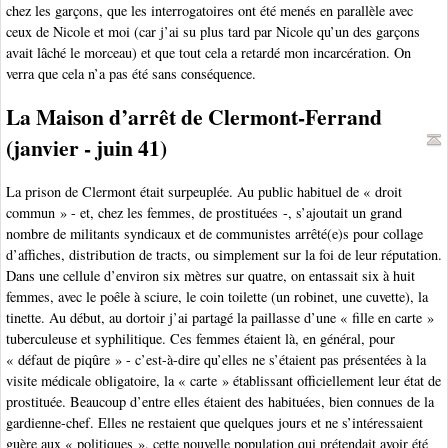
chez les garçons, que les interrogatoires ont été menés en parallèle avec
ceux de Nicole et moi (car j’ai su plus tard par Nicole qu’un des garçons
avait lâché le morceau) et que tout cela a retardé mon incarcération. On
verra que cela n’a pas été sans conséquence.
La Maison d’arrêt de Clermont-Ferrand
(janvier - juin 41)
La prison de Clermont était surpeuplée. Au public habituel de « droit
commun » - et, chez les femmes, de prostituées -, s’ajoutait un grand
nombre de militants syndicaux et de communistes arrêté(e)s pour collage
d’affiches, distribution de tracts, ou simplement sur la foi de leur réputation.
Dans une cellule d’environ six mètres sur quatre, on entassait six à huit
femmes, avec le poêle à sciure, le coin toilette (un robinet, une cuvette), la
tinette. Au début, au dortoir j’ai partagé la paillasse d’une « fille en carte »
tuberculeuse et syphilitique. Ces femmes étaient là, en général, pour
« défaut de piqûre » - c’est-à-dire qu’elles ne s’étaient pas présentées à la
visite médicale obligatoire, la « carte » établissant officiellement leur état de
prostituée. Beaucoup d’entre elles étaient des habituées, bien connues de la
gardienne-chef. Elles ne restaient que quelques jours et ne s’intéressaient
guère aux « politiques », cette nouvelle population qui prétendait avoir été