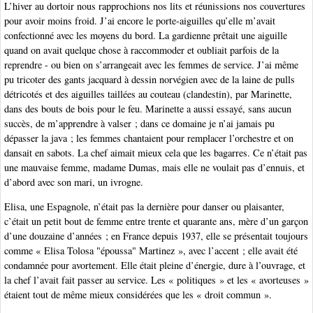
L’hiver au dortoir nous rapprochions nos lits et réunissions nos couvertures
pour avoir moins froid. J’ai encore le porte-aiguilles qu’elle m’avait
confectionné avec les moyens du bord. La gardienne prêtait une aiguille
quand on avait quelque chose à raccommoder et oubliait parfois de la
reprendre - ou bien on s’arrangeait avec les femmes de service. J’ai même
pu tricoter des gants jacquard à dessin norvégien avec de la laine de pulls
détricotés et des aiguilles taillées au couteau (clandestin), par Marinette,
dans des bouts de bois pour le feu. Marinette a aussi essayé, sans aucun
succès, de m’apprendre à valser ; dans ce domaine je n’ai jamais pu
dépasser la java ; les femmes chantaient pour remplacer l’orchestre et on
dansait en sabots. La chef aimait mieux cela que les bagarres. Ce n’était pas
une mauvaise femme, madame Dumas, mais elle ne voulait pas d’ennuis, et
d’abord avec son mari, un ivrogne.
Elisa, une Espagnole, n’était pas la dernière pour danser ou plaisanter,
c’était un petit bout de femme entre trente et quarante ans, mère d’un garçon
d’une douzaine d’années ; en France depuis 1937, elle se présentait toujours
comme « Elisa Tolosa "époussa" Martinez », avec l’accent ; elle avait été
condamnée pour avortement. Elle était pleine d’énergie, dure à l’ouvrage, et
la chef l’avait fait passer au service. Les « politiques » et les « avorteuses »
étaient tout de même mieux considérées que les « droit commun ».