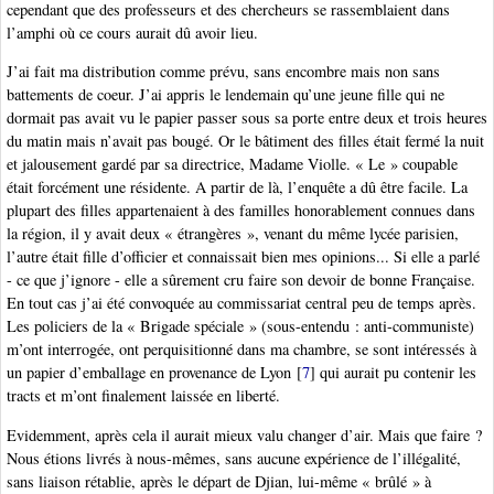
cependant que des professeurs et des chercheurs se rassemblaient dans
l’amphi où ce cours aurait dû avoir lieu.
J’ai fait ma distribution comme prévu, sans encombre mais non sans
battements de coeur. J’ai appris le lendemain qu’une jeune fille qui ne
dormait pas avait vu le papier passer sous sa porte entre deux et trois heures
du matin mais n’avait pas bougé. Or le bâtiment des filles était fermé la nuit
et jalousement gardé par sa directrice, Madame Violle. « Le » coupable
était forcément une résidente. A partir de là, l’enquête a dû être facile. La
plupart des filles appartenaient à des familles honorablement connues dans
la région, il y avait deux « étrangères », venant du même lycée parisien,
l’autre était fille d’officier et connaissait bien mes opinions... Si elle a parlé
- ce que j’ignore - elle a sûrement cru faire son devoir de bonne Française.
En tout cas j’ai été convoquée au commissariat central peu de temps après.
Les policiers de la « Brigade spéciale » (sous-entendu : anti-communiste)
m’ont interrogée, ont perquisitionné dans ma chambre, se sont intéressés à
un papier d’emballage en provenance de Lyon
[
7
]
qui aurait pu contenir les
tracts et m’ont finalement laissée en liberté.
Evidemment, après cela il aurait mieux valu changer d’air. Mais que faire ?
Nous étions livrés à nous-mêmes, sans aucune expérience de l’illégalité,
sans liaison rétablie, après le départ de Djian, lui-même « brûlé » à