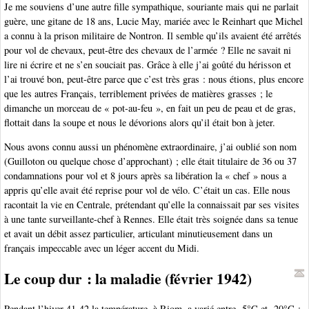
Je me souviens d’une autre fille sympathique, souriante mais qui ne parlait
guère, une gitane de 18 ans, Lucie May, mariée avec le Reinhart que Michel
a connu à la prison militaire de Nontron. Il semble qu’ils avaient été arrêtés
pour vol de chevaux, peut-être des chevaux de l’armée ? Elle ne savait ni
lire ni écrire et ne s’en souciait pas. Grâce à elle j’ai goûté du hérisson et
l’ai trouvé bon, peut-être parce que c’est très gras : nous étions, plus encore
que les autres Français, terriblement privées de matières grasses ; le
dimanche un morceau de « pot-au-feu », en fait un peu de peau et de gras,
flottait dans la soupe et nous le dévorions alors qu’il était bon à jeter.
Nous avons connu aussi un phénomène extraordinaire, j’ai oublié son nom
(Guilloton ou quelque chose d’approchant) ; elle était titulaire de 36 ou 37
condamnations pour vol et 8 jours après sa libération la « chef » nous a
appris qu’elle avait été reprise pour vol de vélo. C’était un cas. Elle nous
racontait la vie en Centrale, prétendant qu’elle la connaissait par ses visites
à une tante surveillante-chef à Rennes. Elle était très soignée dans sa tenue
et avait un débit assez particulier, articulant minutieusement dans un
français impeccable avec un léger accent du Midi.
Le coup dur : la maladie (février 1942)
Pendant l’hiver 41-42 la température, à Riom, a varié entre -5°C et -20°C ;