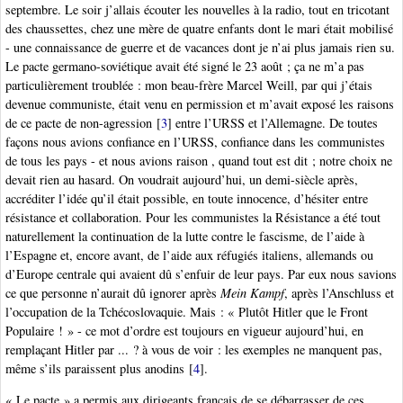
septembre. Le soir j’allais écouter les nouvelles à la radio, tout en tricotant
des chaussettes, chez une mère de quatre enfants dont le mari était mobilisé
- une connaissance de guerre et de vacances dont je n’ai plus jamais rien su.
Le pacte germano-soviétique avait été signé le 23 août ; ça ne m’a pas
particulièrement troublée : mon beau-frère Marcel Weill, par qui j’étais
devenue communiste, était venu en permission et m’avait exposé les raisons
de ce pacte de non-agression
[
3
]
entre l’URSS et l’Allemagne. De toutes
façons nous avions confiance en l’URSS, confiance dans les communistes
de tous les pays - et nous avions raison , quand tout est dit ; notre choix ne
devait rien au hasard. On voudrait aujourd’hui, un demi-siècle après,
accréditer l’idée qu’il était possible, en toute innocence, d’hésiter entre
résistance et collaboration. Pour les communistes la Résistance a été tout
naturellement la continuation de la lutte contre le fascisme, de l’aide à
l’Espagne et, encore avant, de l’aide aux réfugiés italiens, allemands ou
d’Europe centrale qui avaient dû s’enfuir de leur pays. Par eux nous savions
ce que personne n’aurait dû ignorer après
Mein Kampf
, après l’Anschluss et
l’occupation de la Tchécoslovaquie. Mais : « Plutôt Hitler que le Front
Populaire ! » - ce mot d’ordre est toujours en vigueur aujourd’hui, en
remplaçant Hitler par ... ? à vous de voir : les exemples ne manquent pas,
même s’ils paraissent plus anodins
[
4
]
.
« Le pacte » a permis aux dirigeants français de se débarrasser de ces