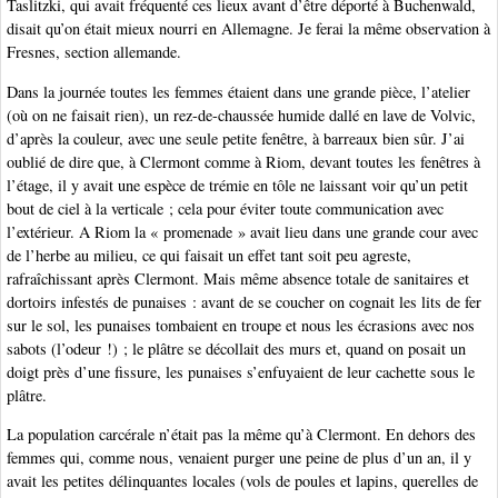
Taslitzki, qui avait fréquenté ces lieux avant d’être déporté à Buchenwald,
disait qu’on était mieux nourri en Allemagne. Je ferai la même observation à
Fresnes, section allemande.
Dans la journée toutes les femmes étaient dans une grande pièce, l’atelier
(où on ne faisait rien), un rez-de-chaussée humide dallé en lave de Volvic,
d’après la couleur, avec une seule petite fenêtre, à barreaux bien sûr. J’ai
oublié de dire que, à Clermont comme à Riom, devant toutes les fenêtres à
l’étage, il y avait une espèce de trémie en tôle ne laissant voir qu’un petit
bout de ciel à la verticale ; cela pour éviter toute communication avec
l’extérieur. A Riom la « promenade » avait lieu dans une grande cour avec
de l’herbe au milieu, ce qui faisait un effet tant soit peu agreste,
rafraîchissant après Clermont. Mais même absence totale de sanitaires et
dortoirs infestés de punaises : avant de se coucher on cognait les lits de fer
sur le sol, les punaises tombaient en troupe et nous les écrasions avec nos
sabots (l’odeur !) ; le plâtre se décollait des murs et, quand on posait un
doigt près d’une fissure, les punaises s’enfuyaient de leur cachette sous le
plâtre.
La population carcérale n’était pas la même qu’à Clermont. En dehors des
femmes qui, comme nous, venaient purger une peine de plus d’un an, il y
avait les petites délinquantes locales (vols de poules et lapins, querelles de