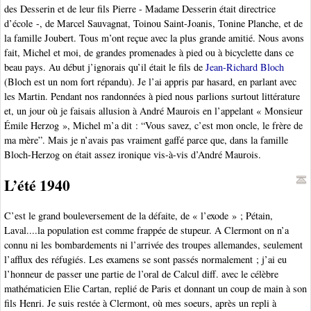
des Desserin et de leur fils Pierre - Madame Desserin était directrice
d’école -, de Marcel Sauvagnat, Toinou Saint-Joanis, Tonine Planche, et de
la famille Joubert. Tous m’ont reçue avec la plus grande amitié. Nous avons
fait, Michel et moi, de grandes promenades à pied ou à bicyclette dans ce
beau pays. Au début j’ignorais qu’il était le fils de
Jean-Richard Bloch
(Bloch est un nom fort répandu). Je l’ai appris par hasard, en parlant avec
les Martin. Pendant nos randonnées à pied nous parlions surtout littérature
et, un jour où je faisais allusion à André Maurois en l’appelant « Monsieur
Émile Herzog », Michel m’a dit : “Vous savez, c’est mon oncle, le frère de
ma mère”. Mais je n’avais pas vraiment gaffé parce que, dans la famille
Bloch-Herzog on était assez ironique vis-à-vis d’André Maurois.
L’été 1940
C’est le grand bouleversement de la défaite, de « l’exode » ; Pétain,
Laval....la population est comme frappée de stupeur. A Clermont on n’a
connu ni les bombardements ni l’arrivée des troupes allemandes, seulement
l’afflux des réfugiés. Les examens se sont passés normalement ; j’ai eu
l’honneur de passer une partie de l’oral de Calcul diff. avec le célèbre
mathématicien Elie Cartan, replié de Paris et donnant un coup de main à son
fils Henri. Je suis restée à Clermont, où mes soeurs, après un repli à