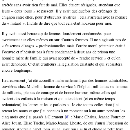
arrêtée sans avoir rien fait de mal. Elles étaient résignées, attendant que
leurs « deux jours » se passent. Il y avait quelquefois des crêpages de
chignon entre elles, pour d’obscures rivalités ; cela s’arrêtait avec la menace
du « mitard ». Inutile de dire que tout cela était nouveau pour moi.
Il y avait aussi beaucoup de femmes lourdement condamnées pour
avortement sur elles-mêmes ou sur d’autres femmes. Il ne s’agissait pas de
« faiseuses d’anges » professionnelles mais l’ordre moral pétainiste était à
l’oeuvre et n’hésitait pas à faire condamner à deux ans de prison une
honnête mère de famille qui avait accepté de « rendre service » et qu’on
avait dénoncée. C’était d’ailleurs la législation existante et qui subsistera
encore longtemps.
Heureusement j’ai été accueillie maternellement par des femmes admirables,
ouvrières chez Michelin, femme de service à l’hôpital, militantes ou femmes
de militants, pleines de courage et de bonne humeur, même celles qui
avaient des enfants à la maison et qui attendaient (et en même temps
redoutaient) les lettres et les « parloirs ». Je cite toutes celles dont j’ai
retenu les noms et que j’ai connues à un moment ou à un autre pendant les
cinq mois que j’ai passés à Clermont
[
8
]
: Marie Chalus, Jeanne Fournier,
Alice Jouan, Elise Taiche, Marie-Jeanne Lhoste, de qui j’aurai l’occasion de
reparler, Andrée Chapel, plus jeune, avec qui j’ai lu et étudié le petit livre