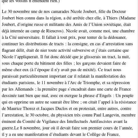
que les voisins n’entendent rien.)
Le 30 novembre une de nos camarades Nicole Joubert, fille du Docteur
Joubert bien connu dans la région, a été arrêtée chez elle, à Thiers (Madame
Joubert, d’origine russe et militante des Amis de l’Union soviétique, était
déjà internée au camp de Rieucros). Nicole avait, comme moi, une chambre
à la Cité universitaire. Il fallait à tout prix, pour tenter de la dédouaner,
continuer les distributions de tracts : la consigne, en cas d’arrestation sans
flagrant délit, était de nier toute activité subversive et j’étais certaine que
Nicole l’appliquerait. Il fut donc décidé que je glisserais un tract, la nuit,
sous chaque porte du bâtiment des filles ; les garçons devaient faire de
même chez eux (à l’époque il n’y avait pas de mixité). Ce tract nous
paraissait particulièrement important car il relatait la manifestation des
étudiants parisiens, le 11 novembre à l’Arc de Triomphe, et sa répression
par les Allemands ; la première page s’encadrait dans une carte de France
dessinée tant bien que mal, avec en exergue la phrase d’Engels : Un peuple
qui en opprime un autre ne saurait être libre ; on citait l’appel à la résistance
de Maurice Thorez et Jacques Duclos et on protestait, entre autres, contre
l’arrestation, le 30 octobre, du physicien très connu Paul Langevin, membre
éminent du Comité de Vigilance des Intellectuels Antifascistes avant la
guerre.Le 8 novembre, jour où il devait faire son premier cours de l’année,
il y a eu une manifestation d’étudiants devant le Collège de France,