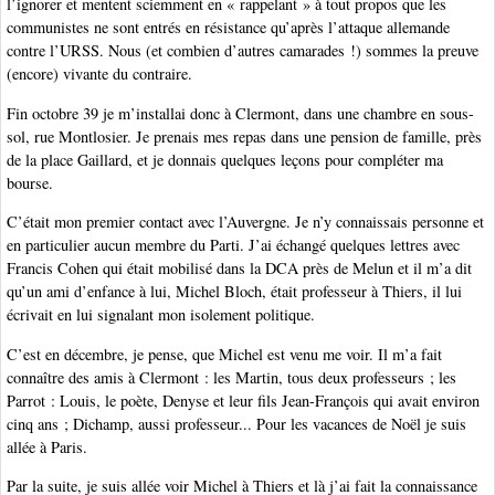
l’ignorer et mentent sciemment en « rappelant » à tout propos que les
communistes ne sont entrés en résistance qu’après l’attaque allemande
contre l’URSS. Nous (et combien d’autres camarades !) sommes la preuve
(encore) vivante du contraire.
Fin octobre 39 je m’installai donc à Clermont, dans une chambre en sous-
sol, rue Montlosier. Je prenais mes repas dans une pension de famille, près
de la place Gaillard, et je donnais quelques leçons pour compléter ma
bourse.
C’était mon premier contact avec l’Auvergne. Je n’y connaissais personne et
en particulier aucun membre du Parti. J’ai échangé quelques lettres avec
Francis Cohen qui était mobilisé dans la DCA près de Melun et il m’a dit
qu’un ami d’enfance à lui, Michel Bloch, était professeur à Thiers, il lui
écrivait en lui signalant mon isolement politique.
C’est en décembre, je pense, que Michel est venu me voir. Il m’a fait
connaître des amis à Clermont : les Martin, tous deux professeurs ; les
Parrot : Louis, le poète, Denyse et leur fils Jean-François qui avait environ
cinq ans ; Dichamp, aussi professeur... Pour les vacances de Noël je suis
allée à Paris.
Par la suite, je suis allée voir Michel à Thiers et là j’ai fait la connaissance