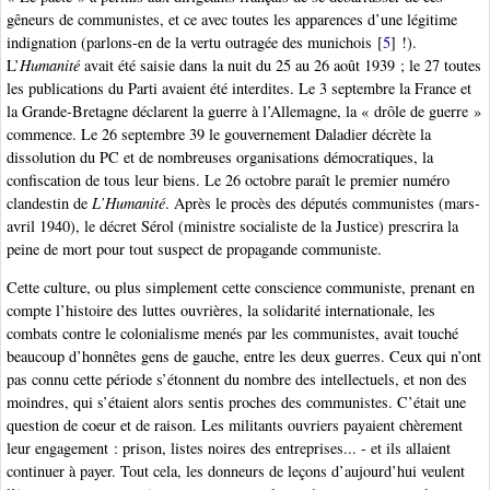
gêneurs de communistes, et ce avec toutes les apparences d’une légitime
indignation (parlons-en de la vertu outragée des munichois
[
5
]
!).
L’
Humanité
avait été saisie dans la nuit du 25 au 26 août 1939 ; le 27 toutes
les publications du Parti avaient été interdites. Le 3 septembre la France et
la Grande-Bretagne déclarent la guerre à l’Allemagne, la « drôle de guerre »
commence. Le 26 septembre 39 le gouvernement Daladier décrète la
dissolution du PC et de nombreuses organisations démocratiques, la
confiscation de tous leur biens. Le 26 octobre paraît le premier numéro
clandestin de
L’Humanité
. Après le procès des députés communistes (mars-
avril 1940), le décret Sérol (ministre socialiste de la Justice) prescrira la
peine de mort pour tout suspect de propagande communiste.
Cette culture, ou plus simplement cette conscience communiste, prenant en
compte l’histoire des luttes ouvrières, la solidarité internationale, les
combats contre le colonialisme menés par les communistes, avait touché
beaucoup d’honnêtes gens de gauche, entre les deux guerres. Ceux qui n’ont
pas connu cette période s’étonnent du nombre des intellectuels, et non des
moindres, qui s’étaient alors sentis proches des communistes. C’était une
question de coeur et de raison. Les militants ouvriers payaient chèrement
leur engagement : prison, listes noires des entreprises... - et ils allaient
continuer à payer. Tout cela, les donneurs de leçons d’aujourd’hui veulent