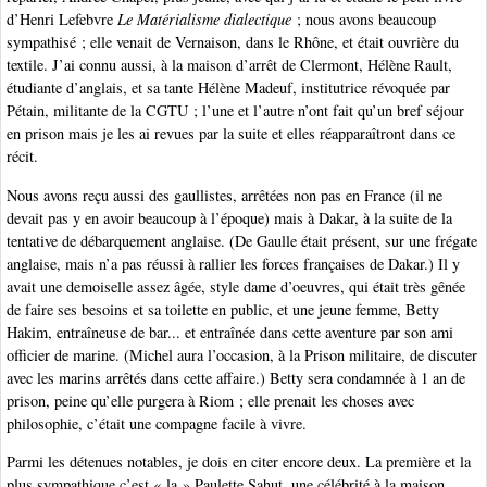
d’Henri Lefebvre
Le Matérialisme dialectique
; nous avons beaucoup
sympathisé ; elle venait de Vernaison, dans le Rhône, et était ouvrière du
textile. J’ai connu aussi, à la maison d’arrêt de Clermont, Hélène Rault,
étudiante d’anglais, et sa tante Hélène Madeuf, institutrice révoquée par
Pétain, militante de la CGTU ; l’une et l’autre n’ont fait qu’un bref séjour
en prison mais je les ai revues par la suite et elles réapparaîtront dans ce
récit.
Nous avons reçu aussi des gaullistes, arrêtées non pas en France (il ne
devait pas y en avoir beaucoup à l’époque) mais à Dakar, à la suite de la
tentative de débarquement anglaise. (De Gaulle était présent, sur une frégate
anglaise, mais n’a pas réussi à rallier les forces françaises de Dakar.) Il y
avait une demoiselle assez âgée, style dame d’oeuvres, qui était très gênée
de faire ses besoins et sa toilette en public, et une jeune femme, Betty
Hakim, entraîneuse de bar... et entraînée dans cette aventure par son ami
officier de marine. (Michel aura l’occasion, à la Prison militaire, de discuter
avec les marins arrêtés dans cette affaire.) Betty sera condamnée à 1 an de
prison, peine qu’elle purgera à Riom ; elle prenait les choses avec
philosophie, c’était une compagne facile à vivre.
Parmi les détenues notables, je dois en citer encore deux. La première et la
plus sympathique c’est « la » Paulette Sahut, une célébrité à la maison