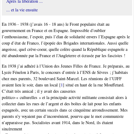
Après la libération ...
... et la vie ensuite
En 1936 - 1938 (j’avais 16 - 18 ans) le Front populaire était au
gouvernement en France et en Espagne. Impossible d’oublier
l’enthousiasme, l’espoir, puis l’élan de solidarité envers l’Espagne après le
coup d’état de Franco, l’épopée des Brigades internationales. Aussi quelle
angoisse, quel crève-coeur, quelle colère quand la République espagnole a
été abandonnée par la France et l’Angleterre et écrasée par les fascistes !
En 1938 j’ai adhéré à l’Union des Jeunes Filles de France. Je préparais, au
Lycée Fénelon à Paris, le concours d’entrée à l’ENS de Sèvres ; j’habitais
chez mes parents, 32 boulevard Saint-Marcel. Les réunions de l’UJFF
avaient lieu le soir, dans un local
[
1
]
situé en haut de la rue Mouffetard.
C’était très amical ; il y avait des causeries
politico-« culturelles » et la principale activité militante consistait alors à
collecter dans les rues de l’argent et des boîtes de lait pour les enfants
espagnols, avec un certain succès dans ce cinquième arrondissement. Mes
parents n’y voyaient pas d’inconvénient, pourvu que le mot communiste
n’apparaisse pas. Socialistes avant 1914, dans le Nord, ils étaient
sincèrement