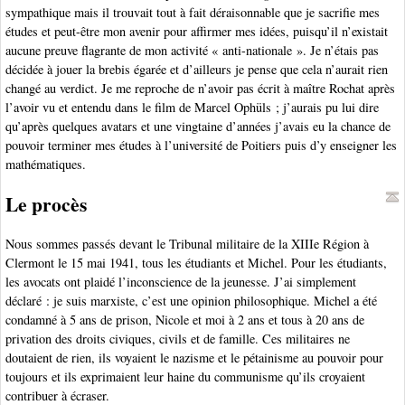
sympathique mais il trouvait tout à fait déraisonnable que je sacrifie mes
études et peut-être mon avenir pour affirmer mes idées, puisqu’il n’existait
aucune preuve flagrante de mon activité « anti-nationale ». Je n’étais pas
décidée à jouer la brebis égarée et d’ailleurs je pense que cela n’aurait rien
changé au verdict. Je me reproche de n’avoir pas écrit à maître Rochat après
l’avoir vu et entendu dans le film de Marcel Ophüls ; j’aurais pu lui dire
qu’après quelques avatars et une vingtaine d’années j’avais eu la chance de
pouvoir terminer mes études à l’université de Poitiers puis d’y enseigner les
mathématiques.
Le procès
Nous sommes passés devant le Tribunal militaire de la XIIIe Région à
Clermont le 15 mai 1941, tous les étudiants et Michel. Pour les étudiants,
les avocats ont plaidé l’inconscience de la jeunesse. J’ai simplement
déclaré : je suis marxiste, c’est une opinion philosophique. Michel a été
condamné à 5 ans de prison, Nicole et moi à 2 ans et tous à 20 ans de
privation des droits civiques, civils et de famille. Ces militaires ne
doutaient de rien, ils voyaient le nazisme et le pétainisme au pouvoir pour
toujours et ils exprimaient leur haine du communisme qu’ils croyaient
contribuer à écraser.