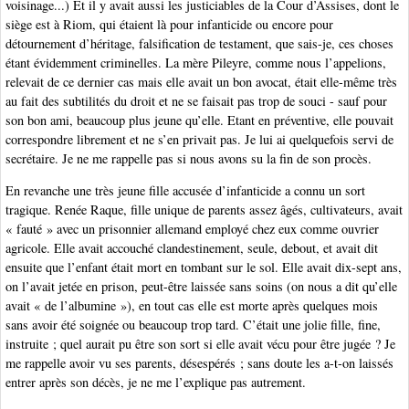
voisinage...) Et il y avait aussi les justiciables de la Cour d’Assises, dont le
siège est à Riom, qui étaient là pour infanticide ou encore pour
détournement d’héritage, falsification de testament, que sais-je, ces choses
étant évidemment criminelles. La mère Pileyre, comme nous l’appelions,
relevait de ce dernier cas mais elle avait un bon avocat, était elle-même très
au fait des subtilités du droit et ne se faisait pas trop de souci - sauf pour
son bon ami, beaucoup plus jeune qu’elle. Etant en préventive, elle pouvait
correspondre librement et ne s’en privait pas. Je lui ai quelquefois servi de
secrétaire. Je ne me rappelle pas si nous avons su la fin de son procès.
En revanche une très jeune fille accusée d’infanticide a connu un sort
tragique. Renée Raque, fille unique de parents assez âgés, cultivateurs, avait
« fauté » avec un prisonnier allemand employé chez eux comme ouvrier
agricole. Elle avait accouché clandestinement, seule, debout, et avait dit
ensuite que l’enfant était mort en tombant sur le sol. Elle avait dix-sept ans,
on l’avait jetée en prison, peut-être laissée sans soins (on nous a dit qu’elle
avait « de l’albumine »), en tout cas elle est morte après quelques mois
sans avoir été soignée ou beaucoup trop tard. C’était une jolie fille, fine,
instruite ; quel aurait pu être son sort si elle avait vécu pour être jugée ? Je
me rappelle avoir vu ses parents, désespérés ; sans doute les a-t-on laissés
entrer après son décès, je ne me l’explique pas autrement.