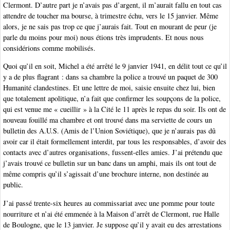
Clermont. D’autre part je n’avais pas d’argent, il m’aurait fallu en tout cas
attendre de toucher ma bourse, à trimestre échu, vers le 15 janvier. Même
alors, je ne sais pas trop ce que j’aurais fait. Tout en mourant de peur (je
parle du moins pour moi) nous étions très imprudents. Et nous nous
considérions comme mobilisés.
Quoi qu’il en soit, Michel a été arrêté le 9 janvier 1941, en délit tout ce qu’il
y a de plus flagrant : dans sa chambre la police a trouvé un paquet de 300
Humanité clandestines. Et une lettre de moi, saisie ensuite chez lui, bien
que totalement apolitique, n’a fait que confirmer les soupçons de la police,
qui est venue me « cueillir » à la Cité le 11 après le repas du soir. Ils ont de
nouveau fouillé ma chambre et ont trouvé dans ma serviette de cours un
bulletin des A.U.S. (Amis de l’Union Soviétique), que je n’aurais pas dû
avoir car il était formellement interdit, par tous les responsables, d’avoir des
contacts avec d’autres organisations, fussent-elles amies. J’ai prétendu que
j’avais trouvé ce bulletin sur un banc dans un amphi, mais ils ont tout de
même compris qu’il s’agissait d’une brochure interne, non destinée au
public.
J’ai passé trente-six heures au commissariat avec une pomme pour toute
nourriture et n’ai été emmenée à la Maison d’arrêt de Clermont, rue Halle
de Boulogne, que le 13 janvier. Je suppose qu’il y avait eu des arrestations