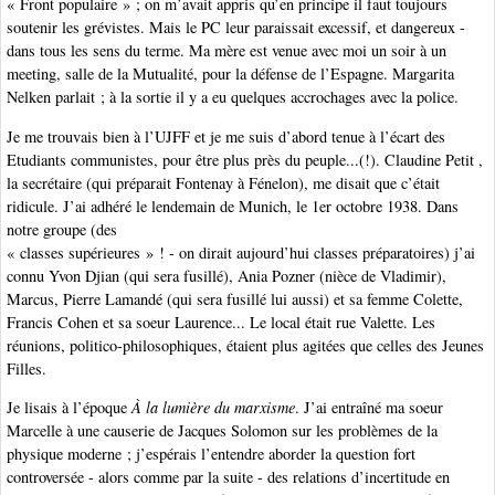
« Front populaire » ; on m’avait appris qu’en principe il faut toujours
soutenir les grévistes. Mais le PC leur paraissait excessif, et dangereux -
dans tous les sens du terme. Ma mère est venue avec moi un soir à un
meeting, salle de la Mutualité, pour la défense de l’Espagne. Margarita
Nelken parlait ; à la sortie il y a eu quelques accrochages avec la police.
Je me trouvais bien à l’UJFF et je me suis d’abord tenue à l’écart des
Etudiants communistes, pour être plus près du peuple...(!). Claudine Petit ,
la secrétaire (qui préparait Fontenay à Fénelon), me disait que c’était
ridicule. J’ai adhéré le lendemain de Munich, le 1er octobre 1938. Dans
notre groupe (des
« classes supérieures » ! - on dirait aujourd’hui classes préparatoires) j’ai
connu Yvon Djian (qui sera fusillé), Ania Pozner (nièce de Vladimir),
Marcus, Pierre Lamandé (qui sera fusillé lui aussi) et sa femme Colette,
Francis Cohen et sa soeur Laurence... Le local était rue Valette. Les
réunions, politico-philosophiques, étaient plus agitées que celles des Jeunes
Filles.
Je lisais à l’époque
À la lumière du marxisme
. J’ai entraîné ma soeur
Marcelle à une causerie de Jacques Solomon sur les problèmes de la
physique moderne ; j’espérais l’entendre aborder la question fort
controversée - alors comme par la suite - des relations d’incertitude en