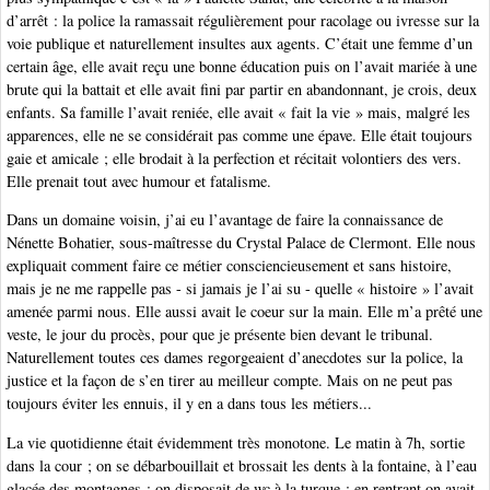
d’arrêt : la police la ramassait régulièrement pour racolage ou ivresse sur la
voie publique et naturellement insultes aux agents. C’était une femme d’un
certain âge, elle avait reçu une bonne éducation puis on l’avait mariée à une
brute qui la battait et elle avait fini par partir en abandonnant, je crois, deux
enfants. Sa famille l’avait reniée, elle avait « fait la vie » mais, malgré les
apparences, elle ne se considérait pas comme une épave. Elle était toujours
gaie et amicale ; elle brodait à la perfection et récitait volontiers des vers.
Elle prenait tout avec humour et fatalisme.
Dans un domaine voisin, j’ai eu l’avantage de faire la connaissance de
Nénette Bohatier, sous-maîtresse du Crystal Palace de Clermont. Elle nous
expliquait comment faire ce métier consciencieusement et sans histoire,
mais je ne me rappelle pas - si jamais je l’ai su - quelle « histoire » l’avait
amenée parmi nous. Elle aussi avait le coeur sur la main. Elle m’a prêté une
veste, le jour du procès, pour que je présente bien devant le tribunal.
Naturellement toutes ces dames regorgeaient d’anecdotes sur la police, la
justice et la façon de s’en tirer au meilleur compte. Mais on ne peut pas
toujours éviter les ennuis, il y en a dans tous les métiers...
La vie quotidienne était évidemment très monotone. Le matin à 7h, sortie
dans la cour ; on se débarbouillait et brossait les dents à la fontaine, à l’eau
glacée des montagnes ; on disposait de wc à la turque ; en rentrant on avait