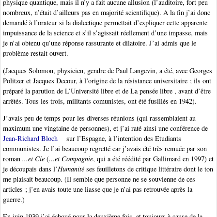
physique quantique, mais il n’y a fait aucune allusion (l’auditoire, fort peu
nombreux, n’était d’ailleurs pas en majorité scientifique). A la fin j’ai donc
demandé à l’orateur si la dialectique permettait d’expliquer cette apparente
impuissance de la science et s’il s’agissait réellement d’une impasse, mais
je n’ai obtenu qu’une réponse rassurante et dilatoire. J’ai admis que le
problème restait ouvert.
(Jacques Solomon, physicien, gendre de Paul Langevin, a été, avec Georges
Politzer et Jacques Decour, à l’origine de la résistance universitaire ; ils ont
préparé la parution de L’Université libre et de La pensée libre , avant d’être
arrêtés. Tous les trois, militants comunistes, ont été fusillés en 1942).
J’avais peu de temps pour les diverses réunions (qui rassemblaient au
maximum une vingtaine de personnes), et j’ai raté ainsi une conférence de
Jean-Richard Bloch
sur l’Espagne, à l’intention des Etudiants
communistes. Je l’ai beaucoup regretté car j’avais été très remuée par son
roman
...et Cie
(
...et Compagnie
, qui a été réédité par Gallimard en 1997) et
je découpais dans l’
Humanité
ses feuilletons de critique littéraire dont le ton
me plaisait beaucoup. (Il semble que personne ne se souvienne de ces
articles ; j’en avais toute une liasse que je n’ai pas retrouvée après la
guerre.)
En juin 1939 j’ai échoué pour la deuxième fois, et toujours à cause de la