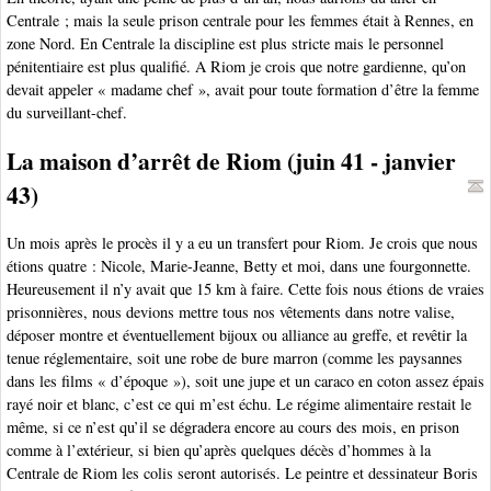
Centrale ; mais la seule prison centrale pour les femmes était à Rennes, en
zone Nord. En Centrale la discipline est plus stricte mais le personnel
pénitentiaire est plus qualifié. A Riom je crois que notre gardienne, qu’on
devait appeler « madame chef », avait pour toute formation d’être la femme
du surveillant-chef.
La maison d’arrêt de Riom (juin 41 - janvier
43)
Un mois après le procès il y a eu un transfert pour Riom. Je crois que nous
étions quatre : Nicole, Marie-Jeanne, Betty et moi, dans une fourgonnette.
Heureusement il n’y avait que 15 km à faire. Cette fois nous étions de vraies
prisonnières, nous devions mettre tous nos vêtements dans notre valise,
déposer montre et éventuellement bijoux ou alliance au greffe, et revêtir la
tenue réglementaire, soit une robe de bure marron (comme les paysannes
dans les films « d’époque »), soit une jupe et un caraco en coton assez épais
rayé noir et blanc, c’est ce qui m’est échu. Le régime alimentaire restait le
même, si ce n’est qu’il se dégradera encore au cours des mois, en prison
comme à l’extérieur, si bien qu’après quelques décès d’hommes à la
Centrale de Riom les colis seront autorisés. Le peintre et dessinateur Boris