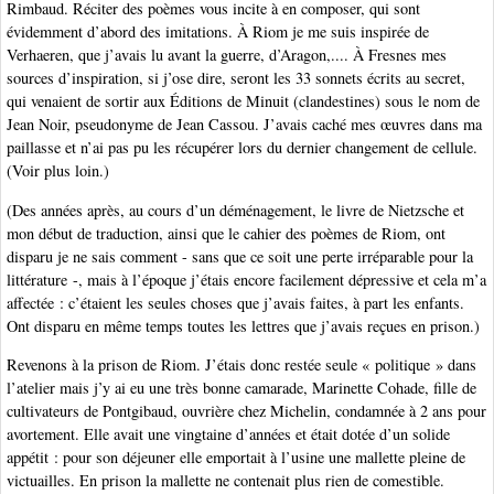
Rimbaud. Réciter des poèmes vous incite à en composer, qui sont
évidemment d’abord des imitations. À Riom je me suis inspirée de
Verhaeren, que j’avais lu avant la guerre, d’Aragon,.... À Fresnes mes
sources d’inspiration, si j’ose dire, seront les 33 sonnets écrits au secret,
qui venaient de sortir aux Éditions de Minuit (clandestines) sous le nom de
Jean Noir, pseudonyme de Jean Cassou. J’avais caché mes œuvres dans ma
paillasse et n’ai pas pu les récupérer lors du dernier changement de cellule.
(Voir plus loin.)
(Des années après, au cours d’un déménagement, le livre de Nietzsche et
mon début de traduction, ainsi que le cahier des poèmes de Riom, ont
disparu je ne sais comment - sans que ce soit une perte irréparable pour la
littérature -, mais à l’époque j’étais encore facilement dépressive et cela m’a
affectée : c’étaient les seules choses que j’avais faites, à part les enfants.
Ont disparu en même temps toutes les lettres que j’avais reçues en prison.)
Revenons à la prison de Riom. J’étais donc restée seule « politique » dans
l’atelier mais j’y ai eu une très bonne camarade, Marinette Cohade, fille de
cultivateurs de Pontgibaud, ouvrière chez Michelin, condamnée à 2 ans pour
avortement. Elle avait une vingtaine d’années et était dotée d’un solide
appétit : pour son déjeuner elle emportait à l’usine une mallette pleine de
victuailles. En prison la mallette ne contenait plus rien de comestible.