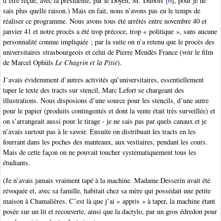
d’être reçue, avec la présidente, par le Doyen, M. Dubois
[
6
]
, pour je ne
sais plus quelle raison.) Mais en fait, nous n’avons pas eu le temps de
réaliser ce programme. Nous avons tous été arrêtés entre novembre 40 et
janvier 41 et notre procès a été trop précoce, trop « politique », sans aucune
personnalité connue impliquée ; par la suite on n’a retenu que le procès des
universitaires strasbourgeois et celui de Pierre Mendès France (voir le film
de Marcel Ophüls
Le Chagrin et la Pitié
).
J’avais évidemment d’autres activités qu’universitaires, essentiellement
taper le texte des tracts sur stencil, Marc Lefort se chargeant des
illustrations. Nous disposions d’une source pour les stencils, d’une autre
pour le papier (produits contingentés et dont la vente était très surveillée) et
on s’arrangeait aussi pour le tirage - je ne sais pas par quels canaux et je
n’avais surtout pas à le savoir. Ensuite on distribuait les tracts en les
fourrant dans les poches des manteaux, aux vestiaires, pendant les cours.
Mais de cette façon on ne pouvait toucher systématiquement tous les
étudiants.
(Je n’avais jamais vraiment tapé à la machine. Madame Desserin avait été
révoquée et, avec sa famille, habitait chez sa mère qui possédait une petite
maison à Chamalières. C’est là que j’ai « appris » à taper, la machine étant
posée sur un lit et recouverte, ainsi que la dactylo, par un gros édredon pour