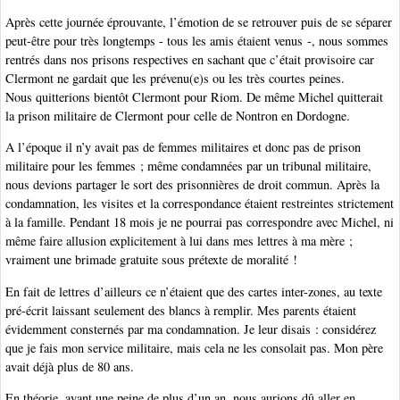
Après cette journée éprouvante, l’émotion de se retrouver puis de se séparer
peut-être pour très longtemps - tous les amis étaient venus -, nous sommes
rentrés dans nos prisons respectives en sachant que c’était provisoire car
Clermont ne gardait que les prévenu(e)s ou les très courtes peines.
Nous quitterions bientôt Clermont pour Riom. De même Michel quitterait
la prison militaire de Clermont pour celle de Nontron en Dordogne.
A l’époque il n’y avait pas de femmes militaires et donc pas de prison
militaire pour les femmes ; même condamnées par un tribunal militaire,
nous devions partager le sort des prisonnières de droit commun. Après la
condamnation, les visites et la correspondance étaient restreintes strictement
à la famille. Pendant 18 mois je ne pourrai pas correspondre avec Michel, ni
même faire allusion explicitement à lui dans mes lettres à ma mère ;
vraiment une brimade gratuite sous prétexte de moralité !
En fait de lettres d’ailleurs ce n’étaient que des cartes inter-zones, au texte
pré-écrit laissant seulement des blancs à remplir. Mes parents étaient
évidemment consternés par ma condamnation. Je leur disais : considérez
que je fais mon service militaire, mais cela ne les consolait pas. Mon père
avait déjà plus de 80 ans.
En théorie, ayant une peine de plus d’un an, nous aurions dû aller en