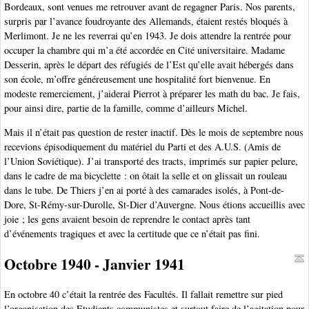
Bordeaux, sont venues me retrouver avant de regagner Paris. Nos parents,
surpris par l’avance foudroyante des Allemands, étaient restés bloqués à
Merlimont. Je ne les reverrai qu’en 1943. Je dois attendre la rentrée pour
occuper la chambre qui m’a été accordée en Cité universitaire. Madame
Desserin, après le départ des réfugiés de l’Est qu’elle avait hébergés dans
son école, m’offre généreusement une hospitalité fort bienvenue. En
modeste remerciement, j’aiderai Pierrot à préparer les math du bac. Je fais,
pour ainsi dire, partie de la famille, comme d’ailleurs Michel.
Mais il n’était pas question de rester inactif. Dès le mois de septembre nous
recevions épisodiquement du matériel du Parti et des A.U.S. (Amis de
l’Union Soviétique). J’ai transporté des tracts, imprimés sur papier pelure,
dans le cadre de ma bicyclette : on ôtait la selle et on glissait un rouleau
dans le tube. De Thiers j’en ai porté à des camarades isolés, à Pont-de-
Dore, St-Rémy-sur-Durolle, St-Dier d’Auvergne. Nous étions accueillis avec
joie ; les gens avaient besoin de reprendre le contact après tant
d’événements tragiques et avec la certitude que ce n’était pas fini.
Octobre 1940 - Janvier 1941
En octobre 40 c’était la rentrée des Facultés. Il fallait remettre sur pied
l’organisation des Etudiants communistes et surtout faire de l’agitation pour