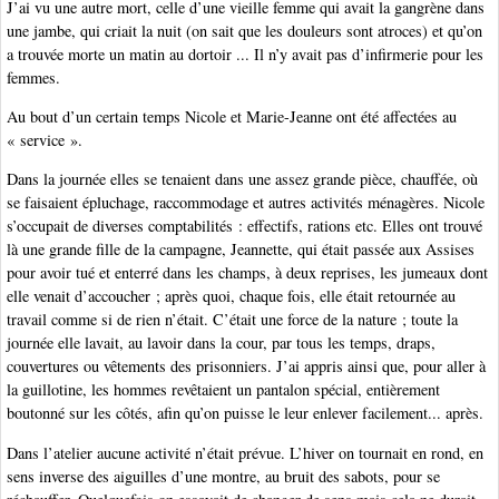
J’ai vu une autre mort, celle d’une vieille femme qui avait la gangrène dans
une jambe, qui criait la nuit (on sait que les douleurs sont atroces) et qu’on
a trouvée morte un matin au dortoir ... Il n’y avait pas d’infirmerie pour les
femmes.
Au bout d’un certain temps Nicole et Marie-Jeanne ont été affectées au
« service ».
Dans la journée elles se tenaient dans une assez grande pièce, chauffée, où
se faisaient épluchage, raccommodage et autres activités ménagères. Nicole
s’occupait de diverses comptabilités : effectifs, rations etc. Elles ont trouvé
là une grande fille de la campagne, Jeannette, qui était passée aux Assises
pour avoir tué et enterré dans les champs, à deux reprises, les jumeaux dont
elle venait d’accoucher ; après quoi, chaque fois, elle était retournée au
travail comme si de rien n’était. C’était une force de la nature ; toute la
journée elle lavait, au lavoir dans la cour, par tous les temps, draps,
couvertures ou vêtements des prisonniers. J’ai appris ainsi que, pour aller à
la guillotine, les hommes revêtaient un pantalon spécial, entièrement
boutonné sur les côtés, afin qu’on puisse le leur enlever facilement... après.
Dans l’atelier aucune activité n’était prévue. L’hiver on tournait en rond, en
sens inverse des aiguilles d’une montre, au bruit des sabots, pour se