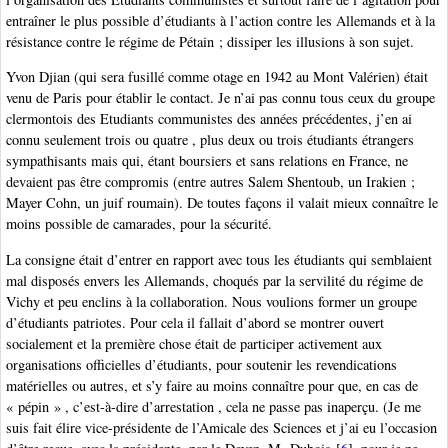
entraîner le plus possible d’étudiants à l’action contre les Allemands et à la
résistance contre le régime de Pétain ; dissiper les illusions à son sujet.
Yvon Djian (qui sera fusillé comme otage en 1942 au Mont Valérien) était
venu de Paris pour établir le contact. Je n’ai pas connu tous ceux du groupe
clermontois des Etudiants communistes des années précédentes, j’en ai
connu seulement trois ou quatre , plus deux ou trois étudiants étrangers
sympathisants mais qui, étant boursiers et sans relations en France, ne
devaient pas être compromis (entre autres Salem Shentoub, un Irakien ;
Mayer Cohn, un juif roumain). De toutes façons il valait mieux connaître le
moins possible de camarades, pour la sécurité.
La consigne était d’entrer en rapport avec tous les étudiants qui semblaient
mal disposés envers les Allemands, choqués par la servilité du régime de
Vichy et peu enclins à la collaboration. Nous voulions former un groupe
d’étudiants patriotes. Pour cela il fallait d’abord se montrer ouvert
socialement et la première chose était de participer activement aux
organisations officielles d’étudiants, pour soutenir les revendications
matérielles ou autres, et s’y faire au moins connaître pour que, en cas de
« pépin » , c’est-à-dire d’arrestation , cela ne passe pas inaperçu. (Je me
suis fait élire vice-présidente de l’Amicale des Sciences et j’ai eu l’occasion