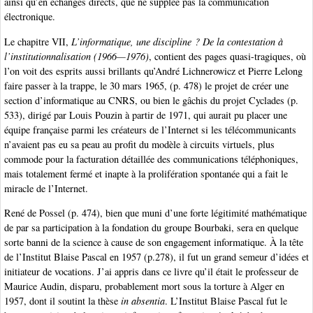
ainsi qu’en échanges directs, que ne supplée pas la communication
électronique.
Le chapitre VII,
L’informatique, une discipline ? De la contestation à
l’institutionnalisation (1966—1976)
, contient des pages quasi-tragiques, où
l’on voit des esprits aussi brillants qu’André Lichnerowicz et Pierre Lelong
faire passer à la trappe, le 30 mars 1965, (p. 478) le projet de créer une
section d’informatique au CNRS, ou bien le gâchis du projet Cyclades (p.
533), dirigé par Louis Pouzin à partir de 1971, qui aurait pu placer une
équipe française parmi les créateurs de l’Internet si les télécommunicants
n’avaient pas eu sa peau au profit du modèle à circuits virtuels, plus
commode pour la facturation détaillée des communications téléphoniques,
mais totalement fermé et inapte à la prolifération spontanée qui a fait le
miracle de l’Internet.
René de Possel (p. 474), bien que muni d’une forte légitimité mathématique
de par sa participation à la fondation du groupe Bourbaki, sera en quelque
sorte banni de la science à cause de son engagement informatique. À la tête
de l’Institut Blaise Pascal en 1957 (p.278), il fut un grand semeur d’idées et
initiateur de vocations. J’ai appris dans ce livre qu’il était le professeur de
Maurice Audin, disparu, probablement mort sous la torture à Alger en
1957, dont il soutint la thèse
in absentia
. L’Institut Blaise Pascal fut le