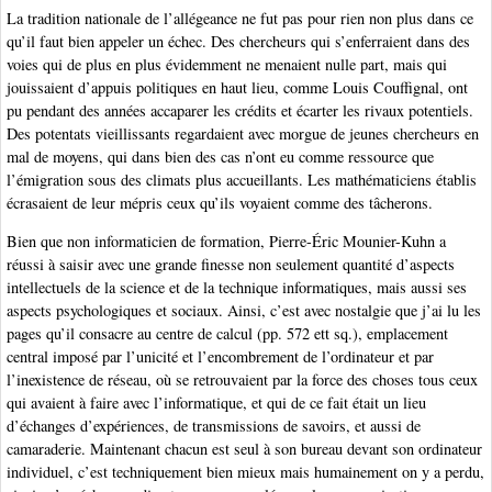
La tradition nationale de l’allégeance ne fut pas pour rien non plus dans ce
qu’il faut bien appeler un échec. Des chercheurs qui s’enferraient dans des
voies qui de plus en plus évidemment ne menaient nulle part, mais qui
jouissaient d’appuis politiques en haut lieu, comme Louis Couffignal, ont
pu pendant des années accaparer les crédits et écarter les rivaux potentiels.
Des potentats vieillissants regardaient avec morgue de jeunes chercheurs en
mal de moyens, qui dans bien des cas n’ont eu comme ressource que
l’émigration sous des climats plus accueillants. Les mathématiciens établis
écrasaient de leur mépris ceux qu’ils voyaient comme des tâcherons.
Bien que non informaticien de formation, Pierre-Éric Mounier-Kuhn a
réussi à saisir avec une grande finesse non seulement quantité d’aspects
intellectuels de la science et de la technique informatiques, mais aussi ses
aspects psychologiques et sociaux. Ainsi, c’est avec nostalgie que j’ai lu les
pages qu’il consacre au centre de calcul (pp. 572 ett sq.), emplacement
central imposé par l’unicité et l’encombrement de l’ordinateur et par
l’inexistence de réseau, où se retrouvaient par la force des choses tous ceux
qui avaient à faire avec l’informatique, et qui de ce fait était un lieu
d’échanges d’expériences, de transmissions de savoirs, et aussi de
camaraderie. Maintenant chacun est seul à son bureau devant son ordinateur
individuel, c’est techniquement bien mieux mais humainement on y a perdu,