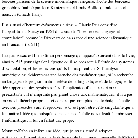
berceau parisien de la science informatique française, à côté des berceaux
grenoblois (animé par Jean Kuntzmann et Louis Bolliet), toulousain et
nancéen (Claude Pair).
Il y a aussi d’heureux événements : ainsi « Claude Pair considère
l’appartition à Nancy en 1964 du cours de “Théorie des langages et
compilation” comme le faire-part de naissance d’une science informatique
en France. » (p. 511)
Jacques Arsac est bien sûr un personnage qui apparaît souvent dans le livre,
ainsi p. 515 pour signaler l’époque où il se consacre à l’étude des systèmes
d’exploitation, et les réflexions qu’ils lui inspirent : « Si l’analyse
numérique est évidemment une branche des mathématiques, si la recherche
en langages de programmation relève de la linguistique et de la logique, le
développement des systèmes n’est l’application d’aucune science
préexistante : il n’emprunte pas grand-chose aux mathématiques, il n’a pas
encore de théorie propre — et ce n’est pas non plus une technique établie
avec ses procédés sûrs et éprouvés. » C’est peut-être cette singularité qui a
fait naître l’idée que puisqu’aucune science établie ne suffisait à embrasser
l’informatique, il lui en fallait une propre.
Mounier-Kuhn en infère une idée, que je serais tenté d’adopter :
« Avançons l’hypothèse que la diffusion de la gamme universelle IBM/360,