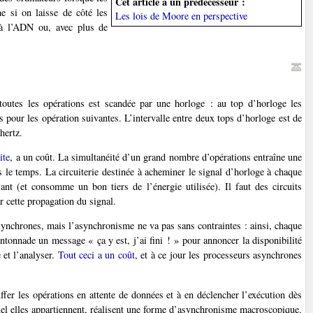
Cet article a un prédécesseur :
e si on laisse de côté les
Les lois de Moore en perspective
s à l’ADN ou, avec plus de
 toutes les opérations est scandée par une horloge : au top d’horloge les
es pour les opération suivantes. L’intervalle entre deux tops d’horloge est de
hertz.
ite
, a un coût. La simultanéité d’un grand nombre d’opérations entraîne une
s le temps. La circuiterie destinée à acheminer le signal d’horloge à chaque
ant (et consomme un bon tiers de l’énergie utilisée). Il faut des circuits
r cette propagation du signal.
asynchrones, mais l’asynchronisme ne va pas sans contraintes : ainsi, chaque
cantonnade un message « ça y est, j’ai fini ! » pour annoncer la disponibilité
e et l’analyser.
Tout ceci a un coût
, et à ce jour les processeurs asynchrones
ffer les opérations en attente de données et à en déclencher l’exécution dès
uel elles appartiennent, réalisent une forme d’asynchronisme macroscopique.