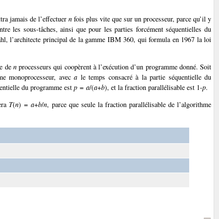
ra jamais de l’effectuer
n
fois plus vite que sur un processeur, parce qu’il y
re les sous-tâches, ainsi que pour les parties forcément séquentielles du
, l’architecte principal de la gamme IBM 360, qui formula en 1967 la loi
pe de
n
processeurs qui coopèrent à l’exécution d’un programme donné. Soit
ème monoprocesseur, avec
a
le temps consacré à la partie séquentielle du
quentielle du programme est
p
=
a
/(
a
+
b
), et la fraction parallélisable est 1-
p
.
era
T
(
n
) =
a
+
b
/
n
, parce que seule la fraction parallélisable de l’algorithme