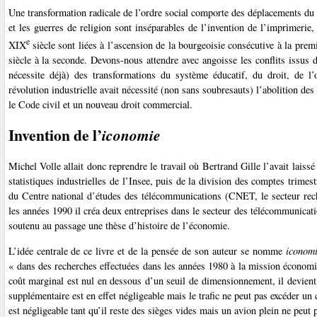
Une transformation radicale de l’ordre social comporte des déplacements du po
et les guerres de religion sont inséparables de l’invention de l’imprimerie,
e
XIX
siècle sont liées à l’ascension de la bourgeoisie consécutive à la prem
siècle à la seconde. Devons-nous attendre avec angoisse les conflits issus de
nécessite déjà) des transformations du système éducatif, du droit, de l
révolution industrielle avait nécessité (non sans soubresauts) l’abolition des 
le Code civil et un nouveau droit commercial.
Invention de l’
iconomie
Michel Volle allait donc reprendre le travail où Bertrand Gille l’avait laissé 
statistiques industrielles de l’Insee, puis de la division des comptes trime
du Centre national d’études des télécommunications (CNET, le secteur rech
les années 1990 il créa deux entreprises dans le secteur des télécommunicatio
soutenu au passage une thèse d’histoire de l’économie.
L’idée centrale de ce livre et de la pensée de son auteur se nomme
iconom
« dans des recherches effectuées dans les années 1980 à la mission économi
coût marginal est nul en dessous d’un seuil de dimensionnement, il devient
supplémentaire est en effet négligeable mais le trafic ne peut pas excéder un 
est négligeable tant qu’il reste des sièges vides mais un avion plein ne peut 