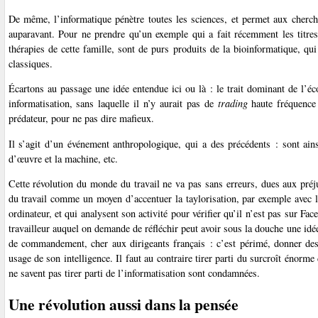
De même, l’informatique pénètre toutes les sciences, et permet aux cherc
auparavant. Pour ne prendre qu’un exemple qui a fait récemment les titre
thérapies de cette famille, sont de purs produits de la bioinformatique, qu
classiques.
Écartons au passage une idée entendue ici ou là : le trait dominant de l’é
informatisation, sans laquelle il n’y aurait pas de
trading
haute fréquence 
prédateur, pour ne pas dire mafieux.
Il s’agit d’un événement anthropologique, qui a des précédents : sont ains
d’œuvre et la machine, etc.
Cette révolution du monde du travail ne va pas sans erreurs, dues aux pré
du travail comme un moyen d’accentuer la taylorisation, par exemple avec le
ordinateur, et qui analysent son activité pour vérifier qu’il n’est pas sur Fac
travailleur auquel on demande de réfléchir peut avoir sous la douche une id
de commandement, cher aux dirigeants français : c’est périmé, donner des o
usage de son intelligence. Il faut au contraire tirer parti du surcroît énor
ne savent pas tirer parti de l’informatisation sont condamnées.
Une révolution aussi dans la pensée