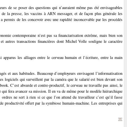
heurs de se poser des questions qui n’auraient même pas été envisageables
s de la presse, les vaccins à ARN messager, et de façon plus générale les
i a permis de les concevoir avec une rapidité inconcevable par les procédés
conomie contemporaine n’est pas sa financiarisation extrême, mais bien son
et autres transactions financières dont Michel Volle souligne le caractère
i apparus les alliages entre le cerveau humain et l’écriture, entre la main
jugés et aux habitudes. Beaucoup d’employeurs envisagent l’informatisation
s logiciels qui surveillent par la caméra que le salarié est bien devant son
ebook. C’est absurde et contre-productif, le cerveau ne travaille pas ainsi, le
ée qui fera avancer sa mission. Il en va de même pour le modèle hiérarchique
rdres ne sert à rien si ce que l’on attend du travailleur c’est qu’il fasse
me de productivité offert par la symbiose humain-machine. Les entreprises qui