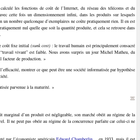
 calculé les fonctions de coût de l’Internet, du réseau des télécoms et du
avec cette fois un dimensionnement infini, dans les produits sur lesquels
 en un nombre quelconque d’exemplaires ne coûte pratiquement rien. Il en est
atiquement nul quelle que soit la quantité produite, et cela se retrouve dans
.
 coût fixe initial
(sunk cost)
: le travail humain est principalement consacré
u “travail vivant” est faible. Nous avons surpris un jour Michel Matheu, du
ul facteur de production. »
e l’efficacité, montrer ce que peut être une société informatisée par hypothèse
iété.
tisée parvenue à la maturité. »
oût marginal d’un produit est négligeable, son marché obéit au régime de la
l. Il ne peut pas obéir au régime de la concurrence parfaite car celui-ci ne
enté par l’économiste américain
Edward Chamberlin
en 1933, mais il est