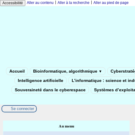
|
|
Aller au contenu
Aller à la recherche
Aller au pied de page
Accessibilité
Accueil
Bioinformatique, algorithmique
Cyberstratég
▼
Intelligence artificielle
L’informatique : science et in
Souveraineté dans le cyberespace
Systèmes d’exploita
Se connecter
Au menu