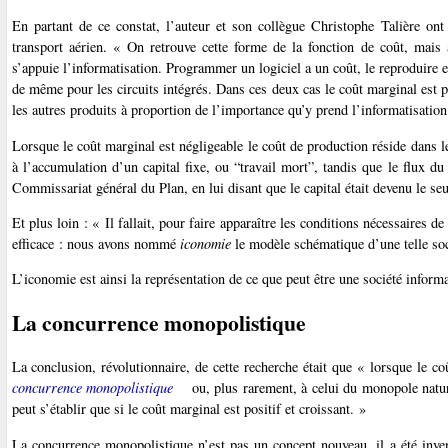
En partant de ce constat, l’auteur et son collègue Christophe Talière ont
transport aérien. « On retrouve cette forme de la fonction de coût, mais 
s’appuie l’informatisation. Programmer un logiciel a un coût, le reproduire
de même pour les circuits intégrés. Dans ces deux cas le coût marginal est pr
les autres produits à proportion de l’importance qu’y prend l’informatisation
Lorsque le coût marginal est négligeable le coût de production réside dans le
à l’accumulation d’un capital fixe, ou “travail mort”, tandis que le flux d
Commissariat général du Plan, en lui disant que le capital était devenu le se
Et plus loin : « Il fallait, pour faire apparaître les conditions nécessaires d
efficace : nous avons nommé
iconomie
le modèle schématique d’une telle soc
L’iconomie est ainsi la représentation de ce que peut être une société informa
La concurrence monopolistique
La conclusion, révolutionnaire, de cette recherche était que « lorsque le c
concurrence monopolistique
ou, plus rarement, à celui du monopole nature
peut s’établir que si le coût marginal est positif et croissant. »
La concurrence monopolistique n’est pas un concept nouveau, il a été inv