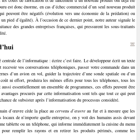
: les coûts de fabrication et de lancement d’un nouveau produit ont déjà été
couru est donc énorme, en cas d’échec commercial d’un seul nouveau produit
 qui peuvent être négatifs (évolution vers une économie de la prédation) ou
 un pied d’égalité). À l’occasion de ce dernier point, notre auteur signale le
aitance des grandes entreprises françaises, qui pressurent les sous-traitants
ité.
d’hui
 centrale de l’informatique : écrire c’est faire. Le développeur écrit un texte
t recevoir vos conversations téléphoniques, passer votre commande dans un
nes d’un avion en vol, guider la trajectoire d’une sonde spatiale ou d’un
coût ni effort, produira les mêmes effets pour tous les téléphones, tous les
est aussi essentiellement un ensemble de programmes, ces effets peuvent être
 avantages procurés par cette informatisation sont tels que tout ce qui peut
 chance de subsister après l’informatisation du processus considéré.
 main d’œuvre cède la place au
cerveau d’œuvre
au fur et à mesure que les
les locaux de n’importe quelle entreprise, on y voit des humains assis devant
une tablette ou un téléphone, qui informe immédiatement la cuisine du menu
t pour remplir les rayons et en retirer les produits périmés, comme les