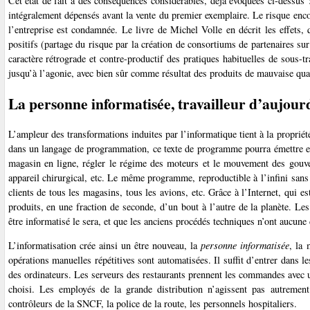
Cet état de fait a des conséquences considérables, déjà évoquées ci-dessus 
intégralement dépensés avant la vente du premier exemplaire. Le risque en
l’entreprise est condamnée. Le livre de Michel Volle en décrit les effets,
positifs (partage du risque par la création de consortiums de partenaires sur
caractère rétrograde et contre-productif des pratiques habituelles de sous-tr
jusqu’à l’agonie, avec bien sûr comme résultat des produits de mauvaise qual
La personne informatisée, travailleur d’aujour
L’ampleur des transformations induites par l’informatique tient à la propriété
dans un langage de programmation, ce texte de programme pourra émettre e
magasin en ligne, régler le régime des moteurs et le mouvement des gouver
appareil chirurgical, etc. Le même programme, reproductible à l’infini sans 
clients de tous les magasins, tous les avions, etc. Grâce à l’Internet, qui 
produits, en une fraction de seconde, d’un bout à l’autre de la planète. Les
être informatisé le sera, et que les anciens procédés techniques n’ont aucune
L’informatisation crée ainsi un être nouveau, la
personne informatisée
, la
opérations manuelles répétitives sont automatisées. Il suffit d’entrer dans 
des ordinateurs. Les serveurs des restaurants prennent les commandes avec 
choisi. Les employés de la grande distribution n’agissent pas autremen
contrôleurs de la SNCF, la police de la route, les personnels hospitaliers.