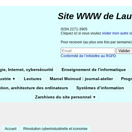
Site WWW de Lau
ISSN 2271-3905
Cliquez ici si vous voulez
visiter mon autre si
Pour recevoir (au plus une fois par semaine) 
Conformité de l’infolettre au RGPD
ie, Internet, cybersécurité
Enseignement de l’informatique
dustrie
Lectures
Marcel Moiroud : journal-atelier
Prog
▼
tion, architecture des ordinateurs
Systèmes d’information
Zarchives du site personnel
▼
Accueil
Révolution cyberindustrielle et iconomie