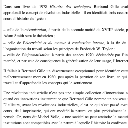
Dans son livre de 1978
Histoire des techniques
Bertrand Gille avai
approfondi le concept de révolution industrielle ; il en identifiait trois occ
cours d’histoire du lycée :
e
–
celle de la
mécanisation
, à partir de la seconde moitié du XVIII
siècle, p
Adam Smith sera le théoricien ;
–
celle de l’
électricité et du moteur à combustion interne
, à la fin d
l’organisation du travail selon les principes de Frederick W. Taylor ;
–
celle de l’
informatisation
, à partir des années 1970, déclenchée par l’i
marché, et par voie de conséquence la généralisation de leur usage, l’Interne
Il fallait à Bertrand Gille un discernement exceptionnel pour identifier cett
malheureusement mort en 1980, peu après la parution de son livre, ce qui 
travail et d’approfondir les concepts qui le soutiennent.
Une révolution industrielle n’est pas une simple collection d’innovations t
quand ces innovations instaurent ce que Bertrand Gille nomme un nouveau
D’ailleurs, avant les révolutions industrielles, c’est ce qui s’est passé ave
cours, de l’imprimerie, qui ont modifié la nature, ou plus précisément la 
pensée. Or, nous dit Michel Volle, « une société ne peut atteindre la maturi
institutions sont compatibles avec la nature à laquelle l’histoire la confronte 