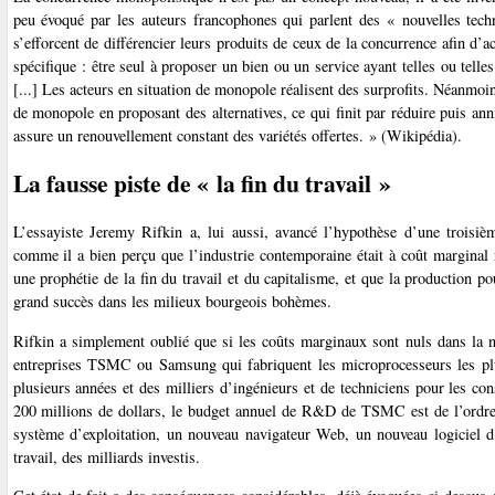
peu évoqué par les auteurs francophones qui parlent des « nouvelles tec
s’efforcent de différencier leurs produits de ceux de la concurrence afin d
spécifique : être seul à proposer un bien ou un service ayant telles ou telle
[...] Les acteurs en situation de monopole réalisent des surprofits. Néanmoins
de monopole en proposant des alternatives, ce qui finit par réduire puis an
assure un renouvellement constant des variétés offertes. » (Wikipédia).
La fausse piste de « la fin du travail »
L’essayiste Jeremy Rifkin a, lui aussi, avancé l’hypothèse d’une troisième
comme il a bien perçu que l’industrie contemporaine était à coût marginal n
une prophétie de la fin du travail et du capitalisme, et que la production pou
grand succès dans les milieux bourgeois bohèmes.
Rifkin a simplement oublié que si les coûts marginaux sont nuls dans la n
entreprises TSMC ou Samsung qui fabriquent les microprocesseurs les plus
plusieurs années et des milliers d’ingénieurs et de techniciens pour les co
200 millions de dollars, le budget annuel de R&D de TSMC est de l’ordre 
système d’exploitation, un nouveau navigateur Web, un nouveau logiciel d’i
travail, des milliards investis.