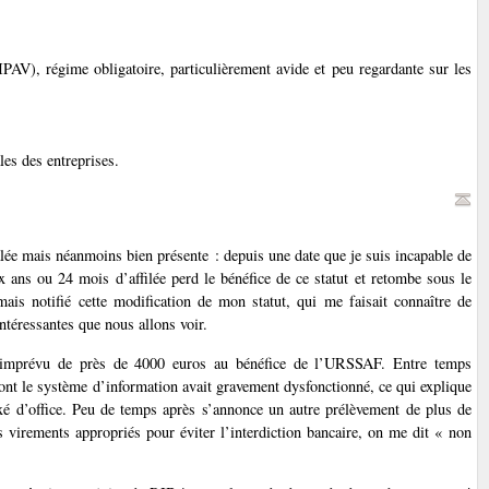
IPAV), régime obligatoire, particulièrement avide et peu regardante sur les
es des entreprises.
alée mais néanmoins bien présente : depuis une date que je suis incapable de
x ans ou 24 mois d’affilée perd le bénéfice de ce statut et retombe sous le
ais notifié cette modification de mon statut, qui me faisait connaître de
téressantes que nous allons voir.
t imprévu de près de 4000 euros au bénéfice de l’URSSAF. Entre temps
dont le système d’information avait gravement dysfonctionné, ce qui explique
taxé d’office. Peu de temps après s’annonce un autre prélèvement de plus de
 virements appropriés pour éviter l’interdiction bancaire, on me dit « non