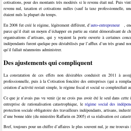
cotisations, pour des montants très modérés si le revenu était nul. Puis vi
revenu nul, taxation et cotisations nulles (sauf la taxe professionnelle, 
étaient nuls la plupart du temps.
En 2008 fut créé le régime, légèrement différent, d’
auto-entrepreneur
, en
parce qu’il était un moyen d’échapper en partie au statut démoralisant de 
organisations d’artisans, qui y voyaient la porte ouverte à certaines con
indépendants furent quelque peu déstabilisés par l’afflux d’un très grand n
qu’il fallait néanmoins administrer.
Des ajustements qui compliquent
La constatation de ces effets non désirables conduisit en 2011 à assuj
professionnelle, puis à la Cotisation foncière des entreprises (qui a remplac
création d’activité restait simple, le régime fiscal et social se complexifiait a
Ce que je n’avais pas vu venir (je ne crois pas avoir été le seul dans cette
entreprise de rationalisation catastrophique, le
régime social des indépen
protection sociale obligatoire des travailleurs indépendants, artisans, indus
d’une bonne idée (du ministère Raffarin en 2005) et sa réalisation est catast
Bref, toujours pour un chiffre d’affaires le plus souvent nul, je me trouvais 