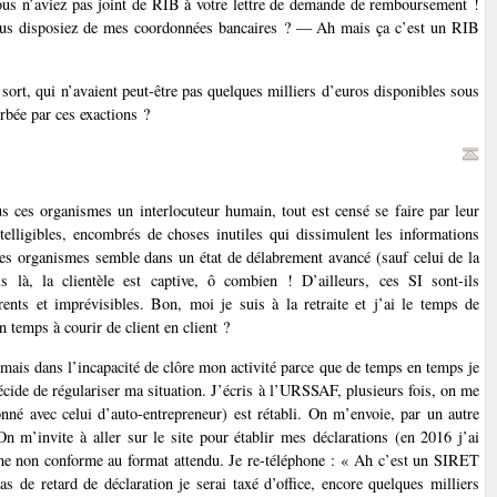
us n’aviez pas joint de RIB à votre lettre de demande de remboursement !
vous disposiez de mes coordonnées bancaires ? — Ah mais ça c’est un RIB
 sort, qui n’avaient peut-être pas quelques milliers d’euros disponibles sous
urbée par ces exactions ?
tous ces organismes un interlocuteur humain, tout est censé se faire par leur
telligibles, encombrés de choses inutiles qui dissimulent les informations
ces organismes semble dans un état de délabrement avancé (sauf celui de la
s là, la clientèle est captive, ô combien ! D’ailleurs, ces SI sont-ils
ents et imprévisibles. Bon, moi je suis à la retraite et j’ai le temps de
 temps à courir de client en client ?
mais dans l’incapacité de clôre mon activité parce que de temps en temps je
 décide de régulariser ma situation. J’écris à l’URSSAF, plusieurs fois, on me
né avec celui d’auto-entrepreneur) est rétabli. On m’envoie, par un autre
On m’invite à aller sur le site pour établir mes déclarations (en 2016 j’ai
me non conforme au format attendu. Je re-téléphone : « Ah c’est un SIRET
cas de retard de déclaration je serai taxé d’office, encore quelques milliers