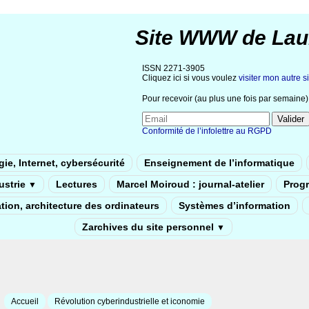
Site WWW de Lau
ISSN 2271-3905
Cliquez ici si vous voulez
visiter mon autre si
Pour recevoir (au plus une fois par semaine) 
Conformité de l’infolettre au RGPD
ie, Internet, cybersécurité
Enseignement de l’informatique
dustrie
Lectures
Marcel Moiroud : journal-atelier
Prog
▼
tion, architecture des ordinateurs
Systèmes d’information
Zarchives du site personnel
▼
Accueil
Révolution cyberindustrielle et iconomie