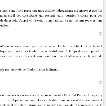
 mon sang-froid parce que mon activité indépendante est annexe et que j’ai
u’en est-il des consultants qui passent leurs journées à courir pour des
e désespoir, s’apprêtent à voter Front national, ce qui somme toute est une
tuation.
PAV qui renonce à me gérer directement. La lettre contient même le mot
ique peut porter des fruits. Encore faut-il avoir le temps de l’entreprendre.
ines d’euros, en espérant sans doute que dans l’affolement et la peur de
ayée par un système d’information indigent :
x rémunérés occasionnels est ce qui se faisait à l’Institut Pasteur lorsque j’y
e l’Institut passait un contrat avec l’Institut, qui encaissait les honoraires et
 supplément de salaire. Ainsi tout le monde avait son dû, à commencer par le