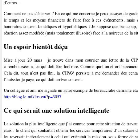
d’euros...
Comment ne pas s’énerver ? En ce qui me concerne je peux essayer de garder
le temps et les moyens financiers de faire face à ces événements, mais q
honoraires souvent faméliques et hypothétiques ? Je suppose que beaucoup, d
réaction assez modérée (mais totalement illusoire) face à la noirceur de la si
Un espoir bientôt déçu
Mise à jour 20 mars : je trouve dans mon courrier une lettre de la CI
« remboursées », ce qui doit être fort rare. Comme quoi un effort bureaucrat
Cela dit, tout n’est pas fini, la CIPAV persiste à me demander des centa
l’huissier je paye, ce qui doit arriver souvent.
Un collègue et ami me signale un autre exemple de bureaucratie délirante ét
http://blog.le-miklos.eu/?p=3057
Ce qui serait une solution intelligente
La solution la plus intelligente que j’ai connue pour cette situation de travau
étais : le client qui souhaitait obtenir les services temporaires d’un salarié d
les reversait intégralement à celui qui exécutait la mission, sous forme de