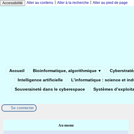
|
|
Aller au contenu
Aller à la recherche
Aller au pied de page
Accessibilité
Accueil
Bioinformatique, algorithmique
Cyberstratég
▼
Intelligence artificielle
L’informatique : science et in
Souveraineté dans le cyberespace
Systèmes d’exploita
Se connecter
Au menu