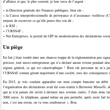
d’affaires et que, le plus souvent, je leur verse de l’argent :
–
la Direction générale des Finances publiques, bien sûr ;
–
la Caisse interprofessionnelle de prévoyance et d’assurance vieillesse (C
moyens de recouvrer ce qu’elle pense être son dû ;
–
le RSI ;
–
l’URSSAF ;
–
Net-Entreprises, le portail du GIP de modernisation des déclarations social
Un piège
En fait j’étais tombé dans une chausse-trappe de la réglementation peu sign
préciser, tout micro-entrepreneur qui n’a déclaré aucun revenu pendant deu
régime général, ce qui est catastrophique ! Bien sûr personne ne m’a jam
l’URSSAF comme gérant majoritaire d’une société, avec des conséquences in
En 2015, je vois soudain apparaître sur mon compte bancaire un débi
l’organisation des déclarations avait été sous-traitée à
Harmonie Mutuelle
, 
que je n’ai jamais été invité à déclarer mes revenus (nuls). J’étais donc 
3000 euros. Je téléphone, quand même un peu perturbé, après avoir fait les
non, c’est une erreur, on va vous rembourser ». Bon.