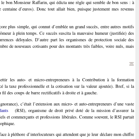
nt le bon Monsieur Raffarin, qui édicta une règle qui semble de bon sens : à
une centaine d’euros). Donc tout allait bien, puisque justement mes revenus
core plus simple, qui connut d’emblée un grand succès, entre autres motifs
chômeur à plein temps. Ce succès suscita la mauvaise humeur (justifiée) des
currences déloyales. D’autre part les organismes de protection sociale des
ombre de nouveaux cotisants pour des montants très faibles, voire nuls, mais
ettir les auto- et micro-entrepreneurs à la Contribution à la formation
é la taxe professionnelle et la cotisation sur la valeur ajoutée). Bref, si la
u fil des coups de barre rectificatifs à droite et à gauche.
 ignorance), c’était l’extension aux micro- et auto-entrepreneurs d’une vaste
dants
(RSI), organisme de droit privé doté de la mission d’assurer la
triels et commerçants et professions libérales. Comme souvent, le RSI partait
rophique.
face à pléthore d’interlocuteurs qui attendent que je leur déclare mon chiffre