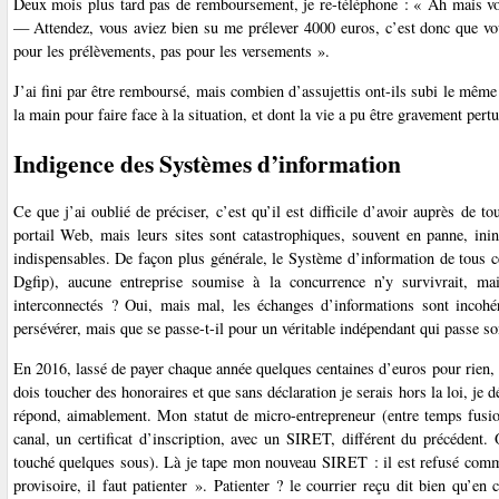
Deux mois plus tard pas de remboursement, je re-téléphone : « Ah mais vo
— Attendez, vous aviez bien su me prélever 4000 euros, c’est donc que 
pour les prélèvements, pas pour les versements ».
J’ai fini par être remboursé, mais combien d’assujettis ont-ils subi le même
la main pour faire face à la situation, et dont la vie a pu être gravement pert
Indigence des Systèmes d’information
Ce que j’ai oublié de préciser, c’est qu’il est difficile d’avoir auprès de 
portail Web, mais leurs sites sont catastrophiques, souvent en panne, inin
indispensables. De façon plus générale, le Système d’information de tous 
Dgfip), aucune entreprise soumise à la concurrence n’y survivrait, mai
interconnectés ? Oui, mais mal, les échanges d’informations sont incohér
persévérer, mais que se passe-t-il pour un véritable indépendant qui passe son
En 2016, lassé de payer chaque année quelques centaines d’euros pour rien, 
dois toucher des honoraires et que sans déclaration je serais hors la loi, je
répond, aimablement. Mon statut de micro-entrepreneur (entre temps fusion
canal, un certificat d’inscription, avec un SIRET, différent du précédent. 
touché quelques sous). Là je tape mon nouveau SIRET : il est refusé com
provisoire, il faut patienter ». Patienter ? le courrier reçu dit bien qu’en 