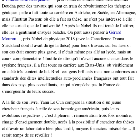
Doudna pour des travaux qui sont en train de révolutionner les thérapies
géniques ; elle a fait toute sa carrière en Autriche, en Suède, en Allemagne,
mais l’Institut Pasteur, où elle a fait sa thèse, ne s’est pas intéressé à elle :
elle ne sortait que de l’université ! Après le Nobel ils ont tenté de l’attirer,
elle les a gentiment envoyés balader. On peut aussi penser à
Gérard
Mourou
, prix Nobel de physique 2018 (avec la Canadienne Donna
Strickland dont il avait dirigé la thèse) pour leurs travaux sur les lasers :
son cas était encore plus grave, il n’était même pas allé au lycée, mais au
cours complémentaire ! Inutile de dire qu’il n’avait aucune chance dans le
système français, il a fait toute sa carrière aux États-Unis, où visiblement
on a été très content de lui. Bref, ces gens brillants mais non conformes aux
standards des élites intellectuelles auto-proclamées françaises ont tout fait
dans des pays plus accueillants, ce qui n’empêche pas la France de
s’enorgueillir de leurs succès.
À la fin de son livre, Yann Le Cun compare la situation d’un jeune
chercheur français à celle de son homologue américain, puis leurs
évolutions respectives ; c’est à pleurer : rémunération trois fois moindre,
charge d’enseignement double, accès à la possibilité d’encadrer des thèses
et d’avoir un laboratoire bien plus tardif, moyens financiers misérables... Il
serait temps de se réveiller !