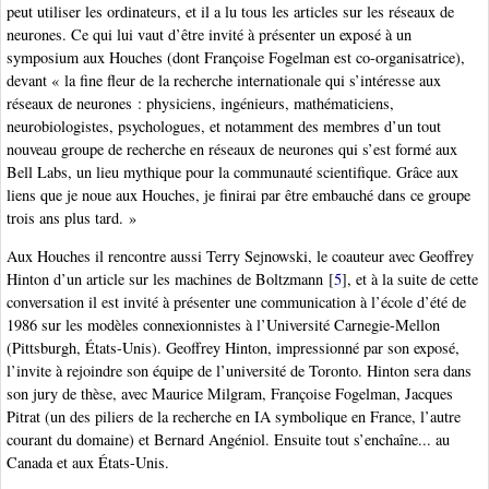
peut utiliser les ordinateurs, et il a lu tous les articles sur les réseaux de
neurones. Ce qui lui vaut d’être invité à présenter un exposé à un
symposium aux Houches (dont Françoise Fogelman est co-organisatrice),
devant « la fine fleur de la recherche internationale qui s’intéresse aux
réseaux de neurones : physiciens, ingénieurs, mathématiciens,
neurobiologistes, psychologues, et notamment des membres d’un tout
nouveau groupe de recherche en réseaux de neurones qui s’est formé aux
Bell Labs, un lieu mythique pour la communauté scientifique. Grâce aux
liens que je noue aux Houches, je finirai par être embauché dans ce groupe
trois ans plus tard. »
Aux Houches il rencontre aussi Terry Sejnowski, le coauteur avec Geoffrey
Hinton d’un article sur les machines de Boltzmann
[
5
]
, et à la suite de cette
conversation il est invité à présenter une communication à l’école d’été de
1986 sur les modèles connexionnistes à l’Université Carnegie-Mellon
(Pittsburgh, États-Unis). Geoffrey Hinton, impressionné par son exposé,
l’invite à rejoindre son équipe de l’université de Toronto. Hinton sera dans
son jury de thèse, avec Maurice Milgram, Françoise Fogelman, Jacques
Pitrat (un des piliers de la recherche en IA symbolique en France, l’autre
courant du domaine) et Bernard Angéniol. Ensuite tout s’enchaîne... au
Canada et aux États-Unis.