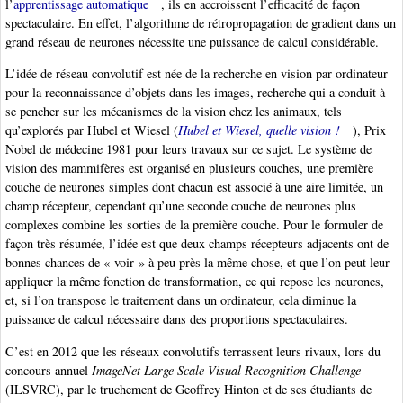
l’
apprentissage automatique
, ils en accroissent l’efficacité de façon
spectaculaire. En effet, l’algorithme de rétropropagation de gradient dans un
grand réseau de neurones nécessite une puissance de calcul considérable.
L’idée de réseau convolutif est née de la recherche en vision par ordinateur
pour la reconnaissance d’objets dans les images, recherche qui a conduit à
se pencher sur les mécanismes de la vision chez les animaux, tels
qu’explorés par Hubel et Wiesel (
Hubel et Wiesel, quelle vision !
), Prix
Nobel de médecine 1981 pour leurs travaux sur ce sujet. Le système de
vision des mammifères est organisé en plusieurs couches, une première
couche de neurones simples dont chacun est associé à une aire limitée, un
champ récepteur, cependant qu’une seconde couche de neurones plus
complexes combine les sorties de la première couche. Pour le formuler de
façon très résumée, l’idée est que deux champs récepteurs adjacents ont de
bonnes chances de « voir » à peu près la même chose, et que l’on peut leur
appliquer la même fonction de transformation, ce qui repose les neurones,
et, si l’on transpose le traitement dans un ordinateur, cela diminue la
puissance de calcul nécessaire dans des proportions spectaculaires.
C’est en 2012 que les réseaux convolutifs terrassent leurs rivaux, lors du
concours annuel
ImageNet Large Scale Visual Recognition Challenge
(ILSVRC), par le truchement de Geoffrey Hinton et de ses étudiants de