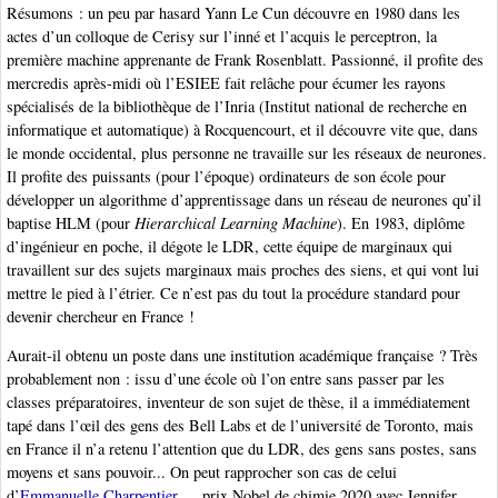
Résumons : un peu par hasard Yann Le Cun découvre en 1980 dans les
actes d’un colloque de Cerisy sur l’inné et l’acquis le perceptron, la
première machine apprenante de Frank Rosenblatt. Passionné, il profite des
mercredis après-midi où l’ESIEE fait relâche pour écumer les rayons
spécialisés de la bibliothèque de l’Inria (Institut national de recherche en
informatique et automatique) à Rocquencourt, et il découvre vite que, dans
le monde occidental, plus personne ne travaille sur les réseaux de neurones.
Il profite des puissants (pour l’époque) ordinateurs de son école pour
développer un algorithme d’apprentissage dans un réseau de neurones qu’il
baptise HLM (pour
Hierarchical Learning Machine
). En 1983, diplôme
d’ingénieur en poche, il dégote le LDR, cette équipe de marginaux qui
travaillent sur des sujets marginaux mais proches des siens, et qui vont lui
mettre le pied à l’étrier. Ce n’est pas du tout la procédure standard pour
devenir chercheur en France !
Aurait-il obtenu un poste dans une institution académique française ? Très
probablement non : issu d’une école où l’on entre sans passer par les
classes préparatoires, inventeur de son sujet de thèse, il a immédiatement
tapé dans l’œil des gens des Bell Labs et de l’université de Toronto, mais
en France il n’a retenu l’attention que du LDR, des gens sans postes, sans
moyens et sans pouvoir... On peut rapprocher son cas de celui
d’
Emmanuelle Charpentier
, prix Nobel de chimie 2020 avec Jennifer