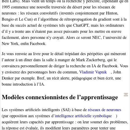
Bell Labs). Mais vient un temps où la recherche y périclite, cependant qu’en
1995 commence une nouvelle traversée du désert pour les réseaux de
neurones : les réseaux convolutifs (inventés conjointement par Hinton,
Bengio et Le Cun) et l’algorithme de rétropropagation du gradient sont à la
base du succès actuel de systèmes tels que ChatGPT, mais les ordinateurs
d’il y a trente ans n’étaient pas assez puissants pour les mettre en œuvre
facilement, alors personne n’y croyait. Alors ce seront NEC, l’université de
New York, enfin Facebook.
Je vous renvoie au livre pour le détail trépidant des péripéties qui mèneront
l’auteur à un dîner dans la salle à manger de Mark Zuckerberg, qui le
convaincra personnellement de diriger la recherche en IA de Facebook. Vous
y croiserez des personnages hors du commun,
Vladimir Vapnik
, John
Denker par exemple. Bref, un récit alerte, pédagogique et bien écrit, une
bonne introduction à l’IA.
Modèles connexionnistes de l’apprentissage
Les systèmes artificiels intelligents (SAI) à base de
réseaux de neurones
(par opposition aux systèmes d’
intelligence artificielle symbolique
)
acquièrent leurs capacités par apprentissage : on leur soumet des problèmes,
la réponse est évaluée, ils modifient leurs paramètres pour tenter une