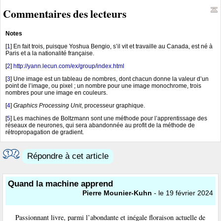
Commentaires des lecteurs
Notes
[
1
]
En fait trois, puisque Yoshua Bengio, s’il vit et travaille au Canada, est né à
Paris et a la nationalité française.
[
2
]
http://yann.lecun.com/ex/group/index.html
[
3
]
Une image est un tableau de nombres, dont chacun donne la valeur d’un
point de l’image, ou pixel ; un nombre pour une image monochrome, trois
nombres pour une image en couleurs.
[
4
]
Graphics Processing Unit
, processeur graphique.
[
5
]
Les machines de Boltzmann sont une méthode pour l’apprentissage des
réseaux de neurones, qui sera abandonnée au profit de la méthode de
rétropropagation de gradient.
Répondre à cet article
Quand la machine apprend
Pierre Mounier-Kuhn
- le 19 février 2024
Passionnant livre, parmi l’abondante et inégale floraison actuelle de