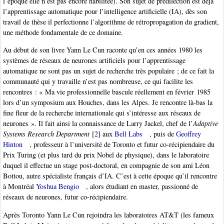
l’époque elle n’est pas encore habilitée). Son sujet de prédilection est déjà
l’apprentissage automatique pour l’intelligence artificielle (IA), dès son
travail de thèse il perfectionne l’algorithme de rétropropagation du gradient,
une méthode fondamentale de ce domaine.
Au début de son livre Yann Le Cun raconte qu’en ces années 1980 les
systèmes de réseaux de neurones artificiels pour l’apprentissage
automatique ne sont pas un sujet de recherche très populaire ; de ce fait la
communauté qui y travaille n’est pas nombreuse, ce qui facilite les
rencontres : « Ma vie professionnelle bascule réellement en février 1985
lors d’un symposium aux Houches, dans les Alpes. Je rencontre là-bas la
fine fleur de la recherche internationale qui s’intéresse aux réseaux de
neurones ». Il fait ainsi la connaissance de Larry Jackel, chef de l’
Adaptive
Systems Research Department
[
2
]
aux
Bell Labs
, puis de
Geoffrey
Hinton
, professeur à l’université de Toronto et futur co-récipiendaire du
Prix Turing (et plus tard du prix Nobel de physique), dans le laboratoire
duquel il effectue un stage post-doctoral, en compagnie de son ami Léon
Bottou, autre spécialiste français d’IA. C’est à cette époque qu’il rencontre
à Montréal
Yoshua Bengio
, alors étudiant en master, passionné de
réseaux de neurones, futur co-récipiendaire.
Après Toronto Yann Le Cun rejoindra les laboratoires AT&T (les fameux