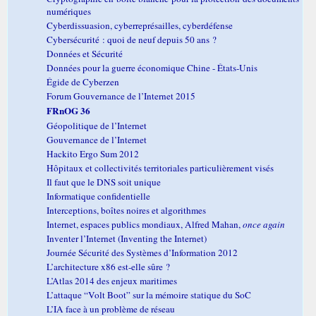
numériques
Cyberdissuasion, cyberreprésailles, cyberdéfense
Cybersécurité : quoi de neuf depuis 50 ans ?
Données et Sécurité
Données pour la guerre économique Chine - États-Unis
Égide de Cyberzen
Forum Gouvernance de l’Internet 2015
FRnOG 36
Géopolitique de l’Internet
Gouvernance de l’Internet
Hackito Ergo Sum 2012
Hôpitaux et collectivités territoriales particulièrement visés
Il faut que le DNS soit unique
Informatique confidentielle
Interceptions, boîtes noires et algorithmes
Internet, espaces publics mondiaux, Alfred Mahan,
once again
Inventer l’Internet (Inventing the Internet)
Journée Sécurité des Systèmes d’Information 2012
L’architecture x86 est-elle sûre ?
L’Atlas 2014 des enjeux maritimes
L’attaque “Volt Boot” sur la mémoire statique du SoC
L’IA face à un problème de réseau