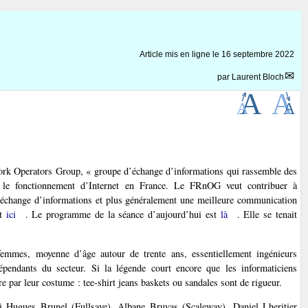
Article mis en ligne le
16 septembre 2022
par
Laurent Bloch
work Operators Group, « groupe d’échange d’informations qui rassemble des
et le fonctionnement d’Internet en France. Le FRnOG veut contribuer à
 l’échange d’informations et plus généralement une meilleure communication
st
ici
. Le programme de la séance d’aujourd’hui est
là
. Elle se tenait
femmes, moyenne d’âge autour de trente ans, essentiellement ingénieurs
épendants du secteur. Si la légende court encore que les informaticiens
ère par leur costume : tee-shirt jeans baskets ou sandales sont de rigueur.
uni Hugues Brunel (Fullsave), Albane Bruyas (Scaleway), Daniel Lheritier