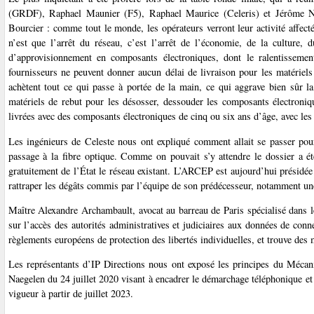
(GRDF), Raphael Maunier (F5), Raphael Maurice (Celeris) et Jérôme Nico
Bourcier : comme tout le monde, les opérateurs verront leur activité affecté
n’est que l’arrêt du réseau, c’est l’arrêt de l’économie, de la culture, d
d’approvisionnement en composants électroniques, dont le ralentissement
fournisseurs ne peuvent donner aucun délai de livraison pour les matériel
achètent tout ce qui passe à portée de la main, ce qui aggrave bien sûr l
matériels de rebut pour les désosser, dessouder les composants électroniqu
livrées avec des composants électroniques de cinq ou six ans d’âge, avec les
Les ingénieurs de Celeste nous ont expliqué comment allait se passer pour
passage à la fibre optique. Comme on pouvait s’y attendre le dossier a 
gratuitement de l’État le réseau existant. L’ARCEP est aujourd’hui présid
rattraper les dégâts commis par l’équipe de son prédécesseur, notamment une
Maître Alexandre Archambault, avocat au barreau de Paris spécialisé dans les
sur l’accès des autorités administratives et judiciaires aux données de con
règlements européens de protection des libertés individuelles, et trouve des
Les représentants d’IP Directions nous ont exposé les principes du Méca
Naegelen du 24 juillet 2020 visant à encadrer le démarchage téléphonique et à
vigueur à partir de juillet 2023.