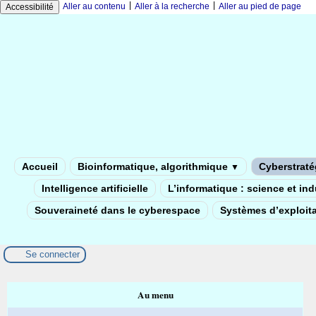
|
|
Aller au contenu
Aller à la recherche
Aller au pied de page
Accessibilité
Accueil
Bioinformatique, algorithmique
Cyberstratég
▼
Intelligence artificielle
L’informatique : science et in
Souveraineté dans le cyberespace
Systèmes d’exploita
Se connecter
Au menu