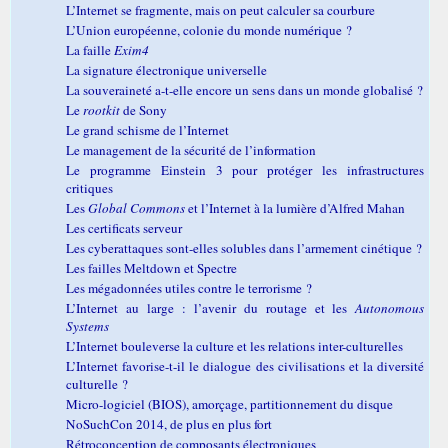
L’Internet se fragmente, mais on peut calculer sa courbure
L’Union européenne, colonie du monde numérique ?
La faille
Exim4
La signature électronique universelle
La souveraineté a-t-elle encore un sens dans un monde globalisé ?
Le
rootkit
de Sony
Le grand schisme de l’Internet
Le management de la sécurité de l’information
Le programme Einstein 3 pour protéger les infrastructures
critiques
Les
Global Commons
et l’Internet à la lumière d’Alfred Mahan
Les certificats serveur
Les cyberattaques sont-elles solubles dans l’armement cinétique ?
Les failles Meltdown et Spectre
Les mégadonnées utiles contre le terrorisme ?
L’Internet au large : l’avenir du routage et les
Autonomous
Systems
L’Internet bouleverse la culture et les relations inter-culturelles
L’Internet favorise-t-il le dialogue des civilisations et la diversité
culturelle ?
Micro-logiciel (BIOS), amorçage, partitionnement du disque
NoSuchCon 2014, de plus en plus fort
Rétroconception de composants électroniques