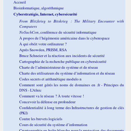
Accueil
Bioinformatique, algorithmique
Cyberstratégie, Internet, cybersécurité
From Blitzkrieg to Bitskrieg : The Military Encounter with
Computers
NoSuchCon
, conférence de sécurité informatique
À propos de l’hégémonie américaine dans le cyberespace
À qui obéit votre ordinateur ?
Après Snowden, PRISM, RSA
Bruce Schneier et la réaction aux incidents de sécurité
Cartographie de la recherche publique en cybersécurité
Charte de l’administrateur de système et de réseau
Charte des utilisateurs du système d’information et du réseau
Codes secrets et arithmétique modulo n
Comment sont gérés les noms de domaines en .fr - Principes du
DNS - L’Afnic
Comment va le réseau ? À toute vitesse !
Concevoir la défense en profondeur
Confidentialité à long terme des Infrastructures de gestion de clés
(PKI)
Contre les brevets logiciels
Cours de sécurité du système d’information
Cryptographie en boîte blanche pour la protection des documents