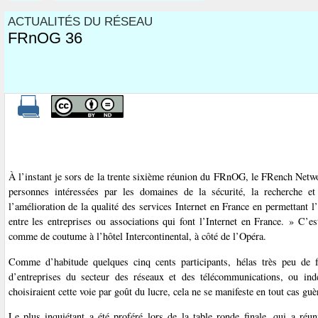
ACTUALITÉS DU RÉSEAU
FRnOG 36
À l’instant je sors de la trente sixième réunion du FRnOG, le FRench Net
personnes intéressées par les domaines de la sécurité, la recherche 
l’amélioration de la qualité des services Internet en France en permettant
entre les entreprises ou associations qui font l’Internet en France. » C’e
comme de coutume à l’hôtel Intercontinental, à côté de l’Opéra.
Comme d’habitude quelques cinq cents participants, hélas très peu de 
d’entreprises du secteur des réseaux et des télécommunications, ou ind
choisiraient cette voie par goût du lucre, cela ne se manifeste en tout cas gu
Le plus inquiétant a été proféré lors de la table ronde finale, qui a ré