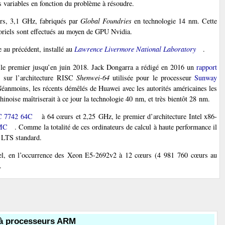
rs variables en fonction du problème à résoudre.
s, 3,1 GHz, fabriqués par
Global Foundries
en technologie 14 nm. Cette
toriels sont effectués au moyen de GPU Nvidia.
au précédent, installé au
Lawrence Livermore National Laboratory
.
t le premier jusqu’en juin 2018. Jack Dongarra a rédigé en 2016 un
rapport
s sur l’architecture RISC
Shenwei-64
utilisée pour le processeur
Sunway
Néanmoins, les récents démêlés de Huawei avec les autorités américaines les
hinoise maîtriserait à ce jour la technologie 40 nm, et très bientôt 28 nm.
 7742 64C
à 64 cœurs et 2,25 GHz, le premier d’architecture Intel x86-
MC
. Comme la totalité de ces ordinateurs de calcul à haute performance il
1 LTS standard.
ntel, en l’occurrence des Xeon E5-2692v2 à 12 cœurs (4 981 760 cœurs au
.
, à processeurs ARM