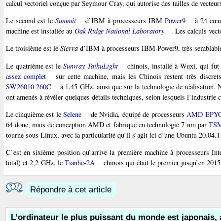
calcul vectoriel conçue par Seymour Cray, qui autorise des tailles de vecteu
Le second est le
Summit
d’IBM à processeurs IBM
Power9
à 24 cœur
machine est installée au
Oak Ridge National Laboratory
. Les calculs vec
Le troisième est le
Sierra
d’IBM à processeurs IBM Power9, très semblable 
Le quatrième est le
Sunway TaihuLight
chinois, installé à Wuxi, qui fu
assez complet
sur cette machine, mais les Chinois restent très discret
SW26010 260C
à 1.45 GHz, ainsi que sur la technologie de réalisation. 
ont amenés à révéler quelques détails techniques, selon lesquels l’industrie c
Le cinquième est le
Selene
de Nvidia, équipé de processeurs
AMD EPYC
64 donc, mais de conception AMD et fabriqué en technologie 7 nm par
TS
tourne sous Linux, avec la particularité qu’il s’agit ici d’une Ubuntu 20.04.
C’est en sixième position qu’arrive la première machine à processeurs I
total) et 2,2 GHz, le
Tianhe-2A
chinois qui était le premier jusqu’en 2015
Répondre à cet article
L’ordinateur le plus puissant du monde est japonais