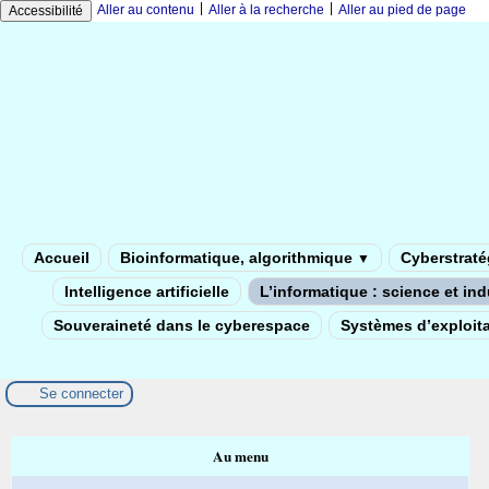
|
|
Aller au contenu
Aller à la recherche
Aller au pied de page
Accessibilité
Accueil
Bioinformatique, algorithmique
Cyberstratég
▼
Intelligence artificielle
L’informatique : science et in
Souveraineté dans le cyberespace
Systèmes d’exploita
Se connecter
Au menu