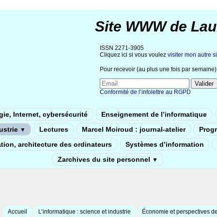
Site WWW de Lau
ISSN 2271-3905
Cliquez ici si vous voulez
visiter mon autre si
Pour recevoir (au plus une fois par semaine) 
Conformité de l’infolettre au RGPD
ie, Internet, cybersécurité
Enseignement de l’informatique
dustrie
Lectures
Marcel Moiroud : journal-atelier
Prog
▼
tion, architecture des ordinateurs
Systèmes d’information
Zarchives du site personnel
▼
Accueil
L’informatique : science et industrie
Économie et perspectives de