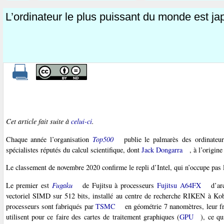
L’ordinateur le plus puissant du monde est j
Cet article fait suite à
celui-ci
.
Chaque année l’organisation
Top500
publie le palmarès des ordinateur
spécialistes réputés du calcul scientifique, dont
Jack Dongarra
, à l’origi
Le classement de novembre 2020 confirme le repli d’Intel, qui n’occupe pas 
Le premier est
Fugaku
de Fujitsu à processeurs
Fujitsu A64FX
d’arc
vectoriel SIMD sur 512 bits, installé au centre de recherche RIKEN à Ko
processeurs sont fabriqués par
TSMC
en géométrie 7 nanomètres, leur fr
utilisent pour ce faire des cartes de traitement graphiques (
GPU
), ce q