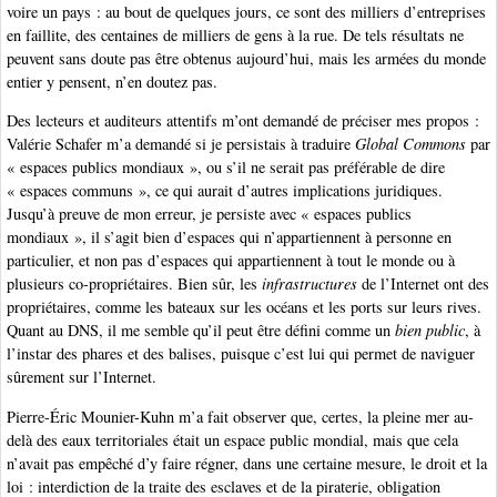
voire un pays : au bout de quelques jours, ce sont des milliers d’entreprises
en faillite, des centaines de milliers de gens à la rue. De tels résultats ne
peuvent sans doute pas être obtenus aujourd’hui, mais les armées du monde
entier y pensent, n’en doutez pas.
Des lecteurs et auditeurs attentifs m’ont demandé de préciser mes propos :
Valérie Schafer m’a demandé si je persistais à traduire
Global Commons
par
« espaces publics mondiaux », ou s’il ne serait pas préférable de dire
« espaces communs », ce qui aurait d’autres implications juridiques.
Jusqu’à preuve de mon erreur, je persiste avec « espaces publics
mondiaux », il s’agit bien d’espaces qui n’appartiennent à personne en
particulier, et non pas d’espaces qui appartiennent à tout le monde ou à
plusieurs co-propriétaires. Bien sûr, les
infrastructures
de l’Internet ont des
propriétaires, comme les bateaux sur les océans et les ports sur leurs rives.
Quant au DNS, il me semble qu’il peut être défini comme un
bien public
, à
l’instar des phares et des balises, puisque c’est lui qui permet de naviguer
sûrement sur l’Internet.
Pierre-Éric Mounier-Kuhn m’a fait observer que, certes, la pleine mer au-
delà des eaux territoriales était un espace public mondial, mais que cela
n’avait pas empêché d’y faire régner, dans une certaine mesure, le droit et la
loi : interdiction de la traite des esclaves et de la piraterie, obligation