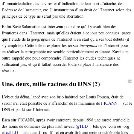
d’immatriculation des navires et d’indication de leur port d’attache, de
l’adresse de l’armateur, etc. L’instauration d’un droit de l’Internet selon des
principes de ce type ne serait pas une aberration.
Enfin Kavé Salamatian est intervenu pour dire qu’il y avait bien des
frontières dans l’Internet, mais qu’elles étaient à ce jour peu connues, parce
que l’étude de la
géographie
de l’Internet n’en était qu’à ses tout débuts (il
s’y emploie). Cette idée d’explorer les
terras incognitas
de l’Internet pour
en réaliser la cartographie me semble particulièrement exaltante. Kavé a en
outre rappelé que pour comprendre l’Internet les études techniques ne
suffisaient pas, et qu’il fallait accorder toute sa place à la
science
des
réseaux.
Une, deux, mille racines du DNS (?)
L’objet du débat, lancé avec son brio habituel par Louis Pouzin, était de
savoir s’il était possible de s’affranchir de la mainmise de l’
ICANN
sur le
DNS et par là sur l’Internet.
Bien sûr l’ICANN, après avoir entretenu depuis 1998 une rareté artificielle
des noms de domaines du plus haut niveau (
gTLD
tels que .com ou .org
et
ccTLD
tels que .fr ou .it), et en avoir tiré une rente considérable (des