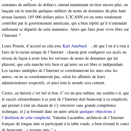
centaines de millions de dollars), entend maintenant en tirer encore plus, en
lançant sur le marché quelques milliers de noms de domaines du plus haut
niveau facturés 185 000 dollars pièce. L’ICANN est en outre totalement
contrôlée par le gouvernement américain, qui a bien répété qu’il n’entendait
nullement se départir de cette mainmise. Alors que faire pour vivre libre sur
l’Internet ?
Louis Pouzin, d’accord en cela avec
Karl Auerbach
, dit que l’on n’a rien à
faire de la racine unique de l’Internet : chacun peut configurer ses accès au
réseau de façon à avoir tous les serveurs de noms de domaines qui lui
plaisent, que cela marche très bien et qu’ainsi on est libre et indépendant.
Les racines multiples de l’Internet se coordonneront les unes avec les
autres, ou ne se coordonneront pas, selon les affinités de leurs
administrateurs respectifs, et ainsi tout le monde sera content.
Certes, en théorie c’est bel et bon. C’est un peu oublier, me semble-t-il, que
le succès extraordinaire à ce jour de l’Internet doit beaucoup à sa simplicité,
qui permet à tout un chacun de s’y retrouver sans grande compétence
technique, et j’ai formulé dans un autre article
quelques objections à
l’abolition de cette simplicité
. Valentin Lacambre, architecte de l’Internet
français de longue date et participant à la table ronde, a bien résumé le souci
de beaucoup : « restons unis ! ».