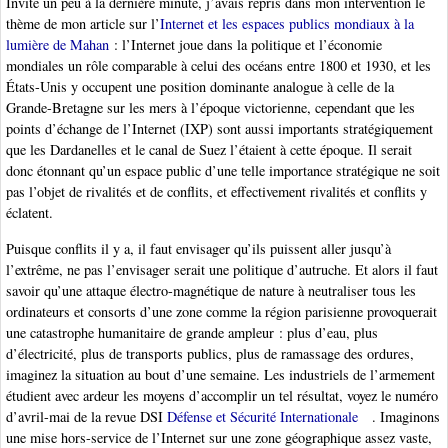
Invité un peu à la dernière minute, j’avais repris dans mon intervention le
thème de mon article sur l’
Internet et les espaces publics mondiaux à la
lumière de Mahan
: l’Internet joue dans la politique et l’économie
mondiales un rôle comparable à celui des océans entre 1800 et 1930, et les
États-Unis y occupent une position dominante analogue à celle de la
Grande-Bretagne sur les mers à l’époque victorienne, cependant que les
points d’échange de l’Internet (IXP) sont aussi importants stratégiquement
que les Dardanelles et le canal de Suez l’étaient à cette époque. Il serait
donc étonnant qu’un espace public d’une telle importance stratégique ne soit
pas l’objet de rivalités et de conflits, et effectivement rivalités et conflits y
éclatent.
Puisque conflits il y a, il faut envisager qu’ils puissent aller jusqu’à
l’extrême, ne pas l’envisager serait une politique d’autruche. Et alors il faut
savoir qu’une attaque électro-magnétique de nature à neutraliser tous les
ordinateurs et consorts d’une zone comme la région parisienne provoquerait
une catastrophe humanitaire de grande ampleur : plus d’eau, plus
d’électricité, plus de transports publics, plus de ramassage des ordures,
imaginez la situation au bout d’une semaine. Les industriels de l’armement
étudient avec ardeur les moyens d’accomplir un tel résultat, voyez le numéro
d’avril-mai de la revue DSI
Défense et Sécurité Internationale
. Imaginons
une mise hors-service de l’Internet sur une zone géographique assez vaste,