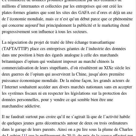
millions d’internautes et collectées par les entreprises qui ont créé les
plates-formes géantes que sont les sites des GAFA est d’ores et déjà un axe
de l’économie mondiale, mais ce n’est qu’un début parce que ce phénomène
qui concerne aujourd’hui principalement la publicité et le marketing étend
progressivement son influence à tous les secteurs.
La négociation du projet de traité de libre échange transatlantique
(TAFTA/TTIP) place ces entreprises géantes de l’industrie des données
dans une position à bien des égards analogue à celle des marchands
britanniques d’opium qui voulaient imposer au marché chinois la
commercialisation de leurs stupéfiants, d’où résultèrent au XIXe siècle les
deux guerres de l’opium qui asservirent la Chine, jusqu’alors première
puissance économique mondiale. De la même façon, les grands acteurs de
l’Internet souhaitent accéder aux divers marchés nationaux sans en accepter
les systèmes fiscaux ni en respecter les législations sur la protection des
données personnelles, pour y vendre ce qui semble bien être une
marchandise addictive.
Il ne faudrait surtout pas croire qu’il ne s’agirait là que de l’activité habile
de quelques jeunes gens décontractés autour de deux ou trois ordinateurs
dans le garage de leurs parents. Ainsi on a pu lire sous la plume de Charles
de Laubier
[
1
]
que le prélèvement de 20 % du prix de la course effectué par