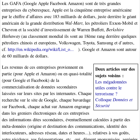
Les GAFA (Google Apple Facebook Amazon) sont de très grandes
entreprises du cyberespace, Apple est la cinquième entreprise américaine
par le chiffre d’affaires avec 183 milliards de dollars, juste derrière le géant
américain de la grande distribution
Wal‑Mart
, les pétroliers Exxon-Mobil et
Chevron et la société d’investissement de Warren Buffett,
Berkshire
Hathaway
(au classement mondial ils sont au 18ème rang derrière quelques
pétroliers chinois et européens, Volkswagen, Toyota, Samsung et d’autres,
cf.
http://en.wikipedia.org/wiki/List_o...
). Google et Amazon sont autour
de 60 milliards de dollars.
Les revenus de ces entreprises proviennent en
Deux articles sur des
partie (pour Apple et Amazon) ou en quasi-totalité
sujets voisins :
(pour Google et Facebook) de la
Les mégadonnées
commercialisation de données secondaires
utiles contre le
laissées sur leurs sites par les internautes. Chaque
terrorisme ?
Colloque
Données et
recherche sur le site de Google, chaque bavardage
Sécurité
sur Facebook, chaque achat sur Amazon engrange
dans les greniers électroniques de ces entreprises
des informations dites secondaires, éventuellement calculées à partir des
méta-données (origine et destination des communications, identité des
interlocuteurs, adresses réseau, dates et heures...), relatives à vos goûts,
votre résidence, vos fréquentations, etc., qui, dûment anonymisées, agrégées