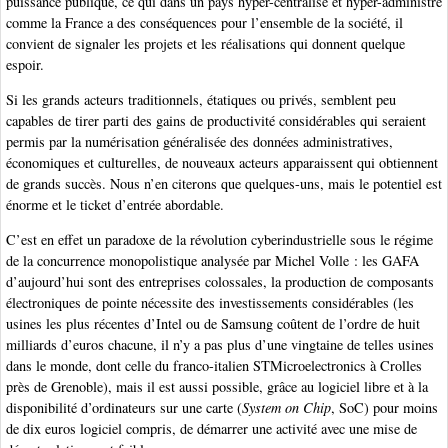
puissance publique, ce qui dans un pays hyper-centralisé et hyper-administré
comme la France a des conséquences pour l’ensemble de la société, il
convient de signaler les projets et les réalisations qui donnent quelque
espoir.
Si les grands acteurs traditionnels, étatiques ou privés, semblent peu
capables de tirer parti des gains de productivité considérables qui seraient
permis par la numérisation généralisée des données administratives,
économiques et culturelles, de nouveaux acteurs apparaissent qui obtiennent
de grands succès. Nous n’en citerons que quelques-uns, mais le potentiel est
énorme et le ticket d’entrée abordable.
C’est en effet un paradoxe de la révolution cyberindustrielle sous le régime
de la concurrence monopolistique analysée par Michel Volle : les GAFA
d’aujourd’hui sont des entreprises colossales, la production de composants
électroniques de pointe nécessite des investissements considérables (les
usines les plus récentes d’Intel ou de Samsung coûtent de l’ordre de huit
milliards d’euros chacune, il n’y a pas plus d’une vingtaine de telles usines
dans le monde, dont celle du franco-italien STMicroelectronics à Crolles
près de Grenoble), mais il est aussi possible, grâce au logiciel libre et à la
disponibilité d’ordinateurs sur une carte (
System on Chip
, SoC) pour moins
de dix euros logiciel compris, de démarrer une activité avec une mise de