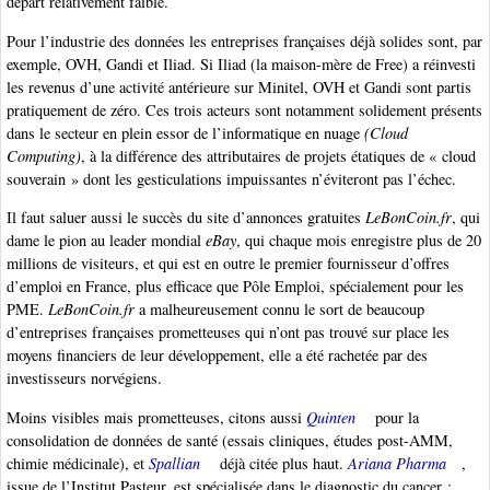
départ relativement faible.
Pour l’industrie des données les entreprises françaises déjà solides sont, par
exemple, OVH, Gandi et Iliad. Si Iliad (la maison-mère de Free) a réinvesti
les revenus d’une activité antérieure sur Minitel, OVH et Gandi sont partis
pratiquement de zéro. Ces trois acteurs sont notamment solidement présents
dans le secteur en plein essor de l’informatique en nuage
(Cloud
Computing)
, à la différence des attributaires de projets étatiques de « cloud
souverain » dont les gesticulations impuissantes n’éviteront pas l’échec.
Il faut saluer aussi le succès du site d’annonces gratuites
LeBonCoin.fr
, qui
dame le pion au leader mondial
eBay
, qui chaque mois enregistre plus de 20
millions de visiteurs, et qui est en outre le premier fournisseur d’offres
d’emploi en France, plus efficace que Pôle Emploi, spécialement pour les
PME.
LeBonCoin.fr
a malheureusement connu le sort de beaucoup
d’entreprises françaises prometteuses qui n’ont pas trouvé sur place les
moyens financiers de leur développement, elle a été rachetée par des
investisseurs norvégiens.
Moins visibles mais prometteuses, citons aussi
Quinten
pour la
consolidation de données de santé (essais cliniques, études post-AMM,
chimie médicinale), et
Spallian
déjà citée plus haut.
Ariana Pharma
,
issue de l’Institut Pasteur, est spécialisée dans le diagnostic du cancer :