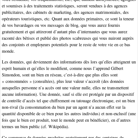
et soumises à des traitements statistiques, seront vendues à des agences
publicitaires, des cabinets de marketing, des agences matrimoniales, des
opérateurs touristiques, etc. Quant aux données primaires, ce sont la teneur
de vos bavardages ou vos messages de blog, que vous aurez fournis
gratuitement et qui attireront d’autant plus d’internautes que vous aurez
raconté des bêtises et publié des photos scabreuses qui vous nuiront auprès
des conjoints et employeurs potentiels pour le reste de votre vie en ce bas
monde.
Les données, qui deviennent des informations dès lors qu’elles atteignent un
esprit humain et qu’elles le modifient, comme nous l’apprend Gilbert
Simondon, sont un bien en réseau, c’est-à-dire que plus elles sont
« consommées » (consultées), plus leur valeur s’accroît (des données
auxquelles personne n’a accès ont une valeur nulle, elles ne transmettent
aucune information). Une donnée, sauf si elle est protégée par un dispositif
de contrôle d’accès tel que chiffrement ou tatouage électronique, est un bien
non-rival (la consommation du bien par un agent n’a aucun effet sur la
quantité disponible de ce bien pour les autres individus) et non-exclusif (une
fois que le bien est produit, tout le monde peut en bénéficier), en d’autres
termes un bien public (cf. Wikipédia).
Ce commerce de données produites gratuitement par des centaines de