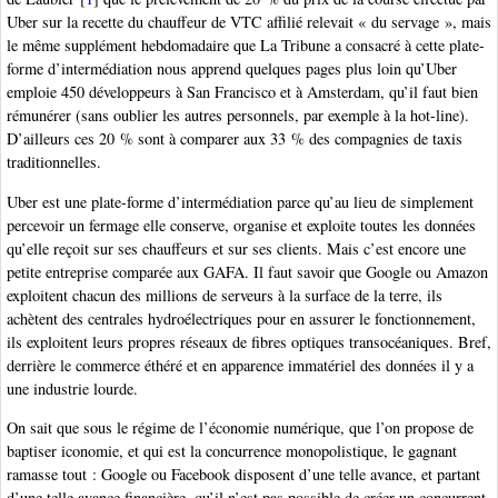
Uber sur la recette du chauffeur de VTC affilié relevait « du servage », mais
le même supplément hebdomadaire que La Tribune a consacré à cette plate-
forme d’intermédiation nous apprend quelques pages plus loin qu’Uber
emploie 450 développeurs à San Francisco et à Amsterdam, qu’il faut bien
rémunérer (sans oublier les autres personnels, par exemple à la hot-line).
D’ailleurs ces 20 % sont à comparer aux 33 % des compagnies de taxis
traditionnelles.
Uber est une plate-forme d’intermédiation parce qu’au lieu de simplement
percevoir un fermage elle conserve, organise et exploite toutes les données
qu’elle reçoit sur ses chauffeurs et sur ses clients. Mais c’est encore une
petite entreprise comparée aux GAFA. Il faut savoir que Google ou Amazon
exploitent chacun des millions de serveurs à la surface de la terre, ils
achètent des centrales hydroélectriques pour en assurer le fonctionnement,
ils exploitent leurs propres réseaux de fibres optiques transocéaniques. Bref,
derrière le commerce éthéré et en apparence immatériel des données il y a
une industrie lourde.
On sait que sous le régime de l’économie numérique, que l’on propose de
baptiser iconomie, et qui est la concurrence monopolistique, le gagnant
ramasse tout : Google ou Facebook disposent d’une telle avance, et partant
d’une telle avance financière, qu’il n’est pas possible de créer un concurrent