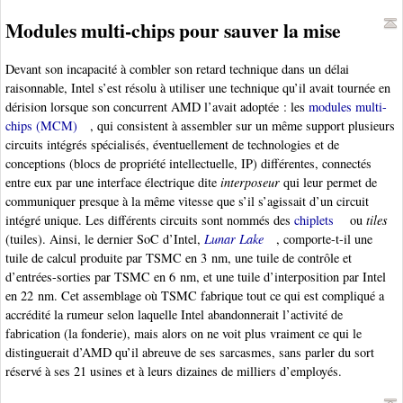
Modules multi-chips pour sauver la mise
Devant son incapacité à combler son retard technique dans un délai
raisonnable, Intel s’est résolu à utiliser une technique qu’il avait tournée en
dérision lorsque son concurrent AMD l’avait adoptée : les
modules multi-
chips (MCM)
, qui consistent à assembler sur un même support plusieurs
circuits intégrés spécialisés, éventuellement de technologies et de
conceptions (blocs de propriété intellectuelle, IP) différentes, connectés
entre eux par une interface électrique dite
interposeur
qui leur permet de
communiquer presque à la même vitesse que s’il s’agissait d’un circuit
intégré unique. Les différents circuits sont nommés des
chiplets
ou
tiles
(tuiles). Ainsi, le dernier SoC d’Intel,
Lunar Lake
, comporte-t-il une
tuile de calcul produite par TSMC en 3 nm, une tuile de contrôle et
d’entrées-sorties par TSMC en 6 nm, et une tuile d’interposition par Intel
en 22 nm. Cet assemblage où TSMC fabrique tout ce qui est compliqué a
accrédité la rumeur selon laquelle Intel abandonnerait l’activité de
fabrication (la fonderie), mais alors on ne voit plus vraiment ce qui le
distinguerait d’AMD qu’il abreuve de ses sarcasmes, sans parler du sort
réservé à ses 21 usines et à leurs dizaines de milliers d’employés.