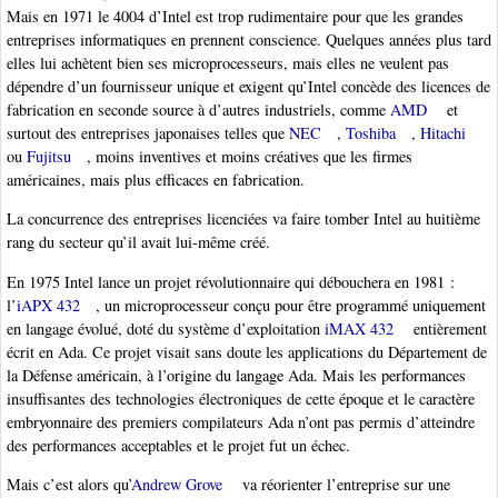
Mais en 1971 le 4004 d’Intel est trop rudimentaire pour que les grandes
entreprises informatiques en prennent conscience. Quelques années plus tard
elles lui achètent bien ses microprocesseurs, mais elles ne veulent pas
dépendre d’un fournisseur unique et exigent qu’Intel concède des licences de
fabrication en seconde source à d’autres industriels, comme
AMD
et
surtout des entreprises japonaises telles que
NEC
,
Toshiba
,
Hitachi
ou
Fujitsu
, moins inventives et moins créatives que les firmes
américaines, mais plus efficaces en fabrication.
La concurrence des entreprises licenciées va faire tomber Intel au huitième
rang du secteur qu’il avait lui-même créé.
En 1975 Intel lance un projet révolutionnaire qui débouchera en 1981 :
l’
iAPX 432
, un microprocesseur conçu pour être programmé uniquement
en langage évolué, doté du système d’exploitation
iMAX 432
entièrement
écrit en Ada. Ce projet visait sans doute les applications du Département de
la Défense américain, à l’origine du langage Ada. Mais les performances
insuffisantes des technologies électroniques de cette époque et le caractère
embryonnaire des premiers compilateurs Ada n’ont pas permis d’atteindre
des performances acceptables et le projet fut un échec.
Mais c’est alors qu’
Andrew Grove
va réorienter l’entreprise sur une