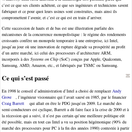
c’est ce que ses clients achètent, ce que ses ingénieurs et techniciens savent
fabriquer et ce pour quoi leurs usines sont construites, mais ainsi ils
compromettent l’avenir, et c’est ce qui est en train d’arriver.
Cette succession de hauts et de bas est une illustration parfaite des
mécanismes de la concurrence monopolistique : le régime des rendements
croissants confère un monopole temporaire à une entreprise, ici Intel,
jusqu’au jour où une innovation de rupture dégrade sa prospérité au profit
d’un autre marché, ici celui des processeurs d’architecture ARM,
incorporés à des
Systems on Chip
(SoC) conçus par Apple, Qualcomm,
Samsung, AMD, Amazon, etc., et fabriqués par TSMC ou Samsung.
Ce qui s’est passé
En 1998 le conseil d’administration d’Intel a choisi de remplacer
Andy
Grove
, l’ingénieur visionnaire qui l’avait sauvé en 1985, par le financier
Craig Barrett
qui allait en être le PDG jusqu’en 2009. Le marché des
semi-conducteurs est cyclique, Barrett a dû faire face à la crise de 2000 et à
la récession qui a suivi, il n’est pas certain qu’une meilleure politique eût
été possible, mais en tout cas Intel a vu sa position hégémonique (90% du
marché des processeurs pour PC à la fin des années 1990) contestée à partir