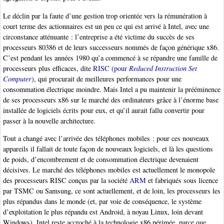
Le déclin par la faute d’une gestion trop orientée vers la rémunération à
court terme des actionnaires est un peu ce qui est arrivé à Intel, avec une
circonstance atténuante : l’entreprise a été victime du succès de ses
processeurs 80386 et de leurs successeurs nommés de façon générique x86.
C’est pendant les années 1980 qu’a commencé à se répandre une famille de
processeurs plus efficaces, dite
RISC (pour
Reduced Instruction Set
Computer
)
, qui procurait de meilleures performances pour une
consommation électrique moindre. Mais Intel a pu maintenir la prééminence
de ses processeurs x86 sur le marché des ordinateurs grâce à l’énorme base
installée de logiciels écrits pour eux, et qu’il aurait fallu convertir pour
passer à la nouvelle architecture.
Tout a changé avec l’arrivée des téléphones mobiles : pour ces nouveaux
appareils il fallait de toute façon de nouveaux logiciels, et là les questions
de poids, d’encombrement et de consommation électrique devenaient
décisives. Le marché des téléphones mobiles est actuellement le monopole
des processeurs RISC conçus par la société
ARM
et fabriqués sous licence
par TSMC ou Samsung, ce sont actuellement, et de loin, les processeurs les
plus répandus dans le monde (et, par voie de conséquence, le système
d’exploitation le plus répandu est Android, à noyau Linux, loin devant
Windows). Intel reste accroché à la technologie x86 périmée, parce que