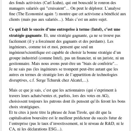
des fonds activistes (Carl Icahn), qui ont bousculé le ronron des
managers salariés qui "cruisaient"... On peut le déplorer. L’analyse
fine (The Economist again !) montre que cet activisme a bénéficié aux
clients (mais pas aux salariés...). Mais c’est un autre sujet.
Ce qui fait le succès d’une entreprise à terme (Intel), c’est une
stratégie gagnante
. Et, une stratégie gagnante, ça ne se trouve pas
facilement (il y a forcément des gagnants et des perdants). Les
ingénieurs, comme toi et moi, pensent que seul un
ingénieur/scientifique est capable de choisir la bonne stratégie d’un
groupe industriel (comme Intel), pas un financier, ni un juriste, ni un
gestionnaire. Mais nous avons peut-être un "biais de confrérie"...
Je ne sais pas (les ingénieurs se trompent peut-être autant que les
autres en termes de stratégie lors de l’appartition de technologies
disruptives, c.f. Serge Tchuruk chez Alcatel,...).
Mais ce que je sais, c’est que les actionnaires (qui s’expriment à
travers leurs achats/ventes et, parfois, lors des votes en AG),
choisissent toujours les patrons dont ils pensent qu’ils feront les bons
choix stratégiques.
Et tu cites à juste titre la phrase de Jean Tirole, qui dit que la
capitalisation boursière est le meilleur prédicteur du succès futur de
l’entreprise (pas le taux d’investissement, ni le niveau de R&D, ni le
CA, ni les déclarations ESG...).