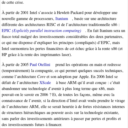
de cette crise.
À partir de 2001 Intel s’associe à Hewlett-Packard pour développer une
nouvelle gamme de processeurs,
Itanium
, basée sur une architecture
différente des architectures RISC et de l’architecture traditionnelle x86 :
EPIC
(Explicitly parallel instruction computing)
. En fait Itanium sera un
fiasco total malgré des investissements considérables des deux partenaires,
ce qui me dispense d’expliquer les principes (compliqués) d’EPIC, mais
Intel surmontera les pertes financières de cet échec grâce à la rente x86 (et
HP grâce à la rente des imprimantes laser).
À partir de 2005
Paul Otellini
prend les opérations en main et redresse
(temporairement) la compagnie, ce qui permet quelques succès techniques,
comme l’architecture
Core
et son adoption par Apple. En 2006 Intel se
défait de l’architecture
XScale
à base ARM qu’il avait conçue : c’était
abandonner une technologie d’avenir à plus long terme que x86, mais
pouvait-on le savoir en 2006 ? Et, de toutes les façons, même avec la
connaissance de l’avenir, si la direction d’Intel avait voulu prendre le virage
de l’architecture ARM, elle se serait heurtée à de fortes résistances internes
de structures hiérarchiques au pouvoir assis sur la technologie existante,
sans parler des investissements antérieurs à passer par pertes et profits et
des investissements futurs à financer.