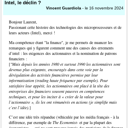
Intel, le déclin ?
Vincent Guardiola
- le 16 novembre 2024
Bonjour Laurent,
Passionant cette histoire des technologies des microprocesseurs et de
leurs acteurs (Intel), merci !
Ma compétence étant "la finance", je me permets de nuancer les
remarques qui y figurent comment une des causes des errements
d’intel : les exigences des actionnaires et la nomination de patrons
financiers :
[
"Mais depuis les années 1980 et surtout 1990 les actionnaires sont
devenus plus exigeants, encouragés dans cette voie par la
dérégulation des activités financières permise par leur
informatisation (trading haute fréquence par exemple). Pour
satisfaire leur appétit, les actionnaires ont placé à la tête des
entreprises des financiers souvent pauvres en compétences
techniques, et pour les inciter à « créer de la valeur pour
l’actionnaire », ils les ont rémunérés en actions (je simplifie mais
c’est l’idée).
]
C’est une idée très répandue (véhiculée par les média français - à la
différence, par exemple de
The Economist
- et par la plupart des
économistes ... qui ne sont presque jamais des praticiens de la finance