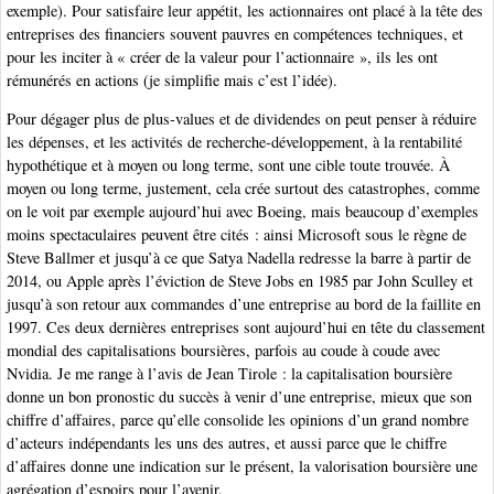
exemple). Pour satisfaire leur appétit, les actionnaires ont placé à la tête des
entreprises des financiers souvent pauvres en compétences techniques, et
pour les inciter à « créer de la valeur pour l’actionnaire », ils les ont
rémunérés en actions (je simplifie mais c’est l’idée).
Pour dégager plus de plus-values et de dividendes on peut penser à réduire
les dépenses, et les activités de recherche-développement, à la rentabilité
hypothétique et à moyen ou long terme, sont une cible toute trouvée. À
moyen ou long terme, justement, cela crée surtout des catastrophes, comme
on le voit par exemple aujourd’hui avec Boeing, mais beaucoup d’exemples
moins spectaculaires peuvent être cités : ainsi Microsoft sous le règne de
Steve Ballmer et jusqu’à ce que Satya Nadella redresse la barre à partir de
2014, ou Apple après l’éviction de Steve Jobs en 1985 par John Sculley et
jusqu’à son retour aux commandes d’une entreprise au bord de la faillite en
1997. Ces deux dernières entreprises sont aujourd’hui en tête du classement
mondial des capitalisations boursières, parfois au coude à coude avec
Nvidia. Je me range à l’avis de Jean Tirole : la capitalisation boursière
donne un bon pronostic du succès à venir d’une entreprise, mieux que son
chiffre d’affaires, parce qu’elle consolide les opinions d’un grand nombre
d’acteurs indépendants les uns des autres, et aussi parce que le chiffre
d’affaires donne une indication sur le présent, la valorisation boursière une
agrégation d’espoirs pour l’avenir.