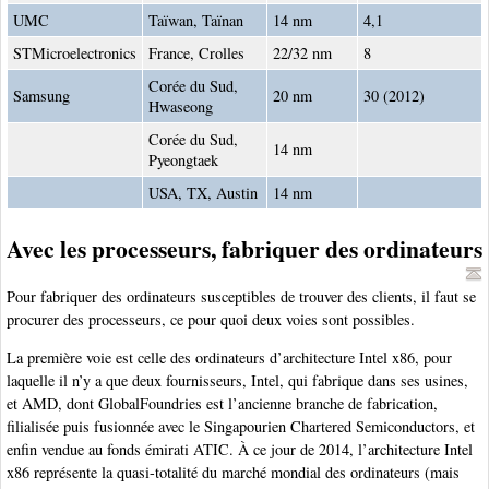
UMC
Taïwan, Taïnan
14 nm
4,1
STMicroelectronics
France, Crolles
22/32 nm
8
Corée du Sud,
Samsung
20 nm
30 (2012)
Hwaseong
Corée du Sud,
14 nm
Pyeongtaek
USA, TX, Austin
14 nm
Avec les processeurs, fabriquer des ordinateurs
Pour fabriquer des ordinateurs susceptibles de trouver des clients, il faut se
procurer des processeurs, ce pour quoi deux voies sont possibles.
La première voie est celle des ordinateurs d’architecture Intel x86, pour
laquelle il n’y a que deux fournisseurs, Intel, qui fabrique dans ses usines,
et AMD, dont GlobalFoundries est l’ancienne branche de fabrication,
filialisée puis fusionnée avec le Singapourien Chartered Semiconductors, et
enfin vendue au fonds émirati ATIC. À ce jour de 2014, l’architecture Intel
x86 représente la quasi-totalité du marché mondial des ordinateurs (mais