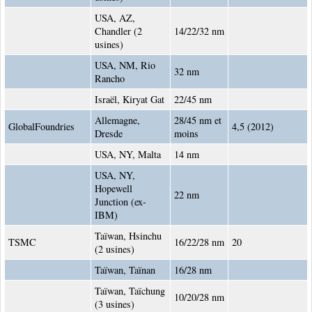
USA, AZ,
Chandler (2
14/22/32 nm
usines)
USA, NM, Rio
32 nm
Rancho
Israël, Kiryat Gat
22/45 nm
Allemagne,
28/45 nm et
GlobalFoundries
4,5 (2012)
Dresde
moins
USA, NY, Malta
14 nm
USA, NY,
Hopewell
22 nm
Junction (ex-
IBM)
Taïwan, Hsinchu
TSMC
16/22/28 nm
20
(2 usines)
Taïwan, Taïnan
16/28 nm
Taïwan, Taïchung
10/20/28 nm
(3 usines)