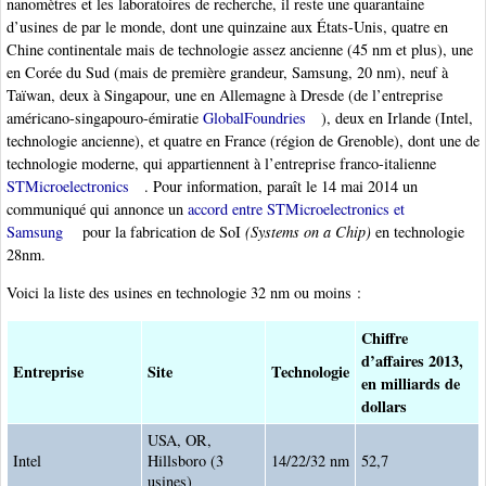
nanomètres et les laboratoires de recherche, il reste une quarantaine
d’usines de par le monde, dont une quinzaine aux États-Unis, quatre en
Chine continentale mais de technologie assez ancienne (45 nm et plus), une
en Corée du Sud (mais de première grandeur, Samsung, 20 nm), neuf à
Taïwan, deux à Singapour, une en Allemagne à Dresde (de l’entreprise
américano-singapouro-émiratie
GlobalFoundries
), deux en Irlande (Intel,
technologie ancienne), et quatre en France (région de Grenoble), dont une de
technologie moderne, qui appartiennent à l’entreprise franco-italienne
STMicroelectronics
. Pour information, paraît le 14 mai 2014 un
communiqué qui annonce un
accord entre STMicroelectronics et
Samsung
pour la fabrication de SoI
(Systems on a Chip)
en technologie
28nm.
Voici la liste des usines en technologie 32 nm ou moins :
Chiffre
d’affaires 2013,
Entreprise
Site
Technologie
en milliards de
dollars
USA, OR,
Intel
Hillsboro (3
14/22/32 nm
52,7
usines)