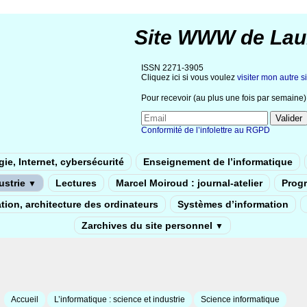
Site WWW de Lau
ISSN 2271-3905
Cliquez ici si vous voulez
visiter mon autre si
Pour recevoir (au plus une fois par semaine) 
Conformité de l’infolettre au RGPD
ie, Internet, cybersécurité
Enseignement de l’informatique
dustrie
Lectures
Marcel Moiroud : journal-atelier
Prog
▼
tion, architecture des ordinateurs
Systèmes d’information
Zarchives du site personnel
▼
Accueil
L’informatique : science et industrie
Science informatique