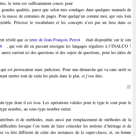
re, le texte est suffisamment concis pour
e ses grandes qualités, parce que selon mes sondages dans quelques manuels de
s la masse de centaines de pages. Pour quelqu’un comme moi, qui suis loin
gréable. Préciser le vocabulaire et les concepts n’est pas un luxe dans ce
ent révélé que ce
texte de Jean-François Perrot
était disponible sur le site
P6
, qui soit dit en passant enseigne les langages réguliers à l’INALCO !
 aurez surtout ici des questions et des sujets de questions, pour les idées de
e qui est provocateur mais judicieux. Pour une démarche qui va sans arrêt se
tant mettre tout de suite les pieds dans le plat, si j’ose dire.
 du type dont il est issu. Les opérations valides pour le type le sont pour le
 type nombre, au sous-type nombre entier.
d’attributs et de méthodes, mais aussi par remplacement de méthodes de la
ifficultés lorsque l’on tente de faire coïncider les notions d’héritage et de
e va être différent de celui des instances de la super-classe, et, en bonne