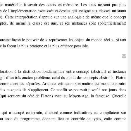
nce matérielle, à savoir des octets en mémoire. Les unes ne sont pas plus
ons de l’implémentation esquissée ci-dessus qui assigne aux classes un statut
es). Cette interprétation s’appuie sur une analogie : de même que le concept
tiples, de même la classe est une, et ses instances sont (potentiellement)
aucune façon le pouvoir de « représenter les objets du monde réel », si tant
 la façon la plus pratique et la plus efficace possible.
oration à la distinction fondamentale entre concept (abstrait) et instance
agit d’un très ancien problème, celui du statut des concepts abstraits. Platon
de comme entités séparées. Aristote, critiquant son maître, estime au contraire
dus auxquels ils s’appliquent. Ce conflit se poursuit jusqu’à nos jours dans
s (qui seraient du côté de Platon) avec, au Moyen-Âge, la fameuse “Querelle
pe qui a occupé ce terrain, d’abord comme indications au compilateur sur
 au texte du programme, donnant lieu au contrôle de types, enfin comme