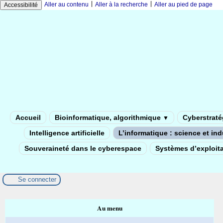
|
|
Aller au contenu
Aller à la recherche
Aller au pied de page
Accessibilité
Accueil
Bioinformatique, algorithmique
Cyberstratég
▼
Intelligence artificielle
L’informatique : science et in
Souveraineté dans le cyberespace
Systèmes d’exploita
Se connecter
Au menu