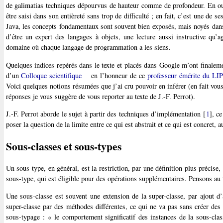
de galimatias techniques dépourvus de hauteur comme de profondeur. En out
être saisi dans son entièreté sans trop de difficulté ; en fait, c’est une d
Java, les concepts fondamentaux sont souvent bien exposés, mais noyés dan
d’être un expert des langages à objets, une lecture aussi instructive qu’a
domaine où chaque langage de programmation a les siens.
Quelques indices repérés dans le texte et placés dans Google m’ont finalem
d’un
Colloque scientifique
en l’honneur de ce
professeur émérite du LI
Voici quelques notions résumées que j’ai cru pouvoir en inférer (en fait vous
réponses je vous suggère de vous reporter au texte de J.-F. Perrot).
J.-F. Perrot aborde le sujet à partir des techniques d’implémentation
[
1
]
, c
poser la question de la limite entre ce qui est abstrait et ce qui est concret, au
Sous-classes et sous-types
Un sous-type, en général, est la restriction, par une définition plus précise,
sous-type, qui est éligible pour des opérations supplémentaires. Pensons au
Une sous-classe est souvent une extension de la super-classe, par ajout 
super-classe par des méthodes différentes, ce qui ne va pas sans créer des d
sous-typage : « le comportement significatif des instances de la sous-class