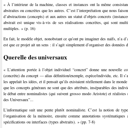
« À l’intérieur de la machine, classes et instances ont la même consista
abstraites ou concrètes que les autres. C’est l’interprétation que nous fais
d’abstractions (concepts) et aux autres un statut d’objets concrets (instanc
abstrait est unique vis-à-vis de ses réalisations concrètes, qui sont mul
multiples. » (p. 16)
En fait, le modèle objet, nonobstant ce qu’ont pu imaginer des naïfs, n’a d’
est que ce projet ait un sens : il s’agit simplement d’organiser des données de
Querelle des universaux
« L’attention portée à l’objet individuel “concret” donne une nouvelle col
(concrète) du concept — alias définition/exemple, espèce/individu, etc. Il s’
les appelait les idées, et il pensait qu’ils existaient réellement dans le mon
que les concepts généraux ne sont que des attributs, inséparables des indivi
le débat entre nominalistes (qui suivent grosso modo Aristote) et réaliste
des Universaux”...
L’informatique suit une pente plutôt nominaliste. C’est la notion de ty
l’organisation de la mémoire, ensuite comme annotations systématiques
spécifications ou interfaces (types abstraits). » (pp. 7-8)