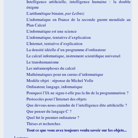
Intelligence artificielle, intelligence humaine : la double
énigme
L’arithmétique binaire,
par Leibniz
L’informatique en France de la seconde guerre mondiale au
Plan Calcul
L’informatique est une science
L’informatique, tentative d’explication
L’Internet, tentative d’explication
La densité idéelle d’un programme d’ordinateur
Le calcul informatique, instrument scientifique universel
Le transhumanisme
Les métamorphoses du calcul
Mathématiques pour un cursus d’informatique
Modèle objet : réponse de Michel Volle
Ordinateur, langage, informatique
Pourquoi l’IA ne signe-t-elle pas la fin de la programmation ?
Protocoles pour l’Internet des objets
Que devons-nous craindre de l’intelligence dite artificielle ?
Que penser du langage C ?
Quel fut le premier ordinateur ?
Thèses et recherches
Tout ce que vous avez toujours voulu savoir sur les objets...
Lectures