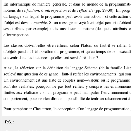
En informatique de manière générale, et dans le monde de la programmation
notions de
réification
, d’
introspection
et de
réflexivité
(pp. 29-30). En progra
du langage sur lequel le programme peut avoir une action ; si cette action c
l’objet est devenu
mutable
. Si un message envoyé à cet objet permet d’obteni
ses attributs par exemple) mais aussi sur sa nature (de quels attributs e
d’introspection.
Les classes doivent-elles être réifiées, selon Platon, ou faut-il se rallier
d’objets pendant l’élaboration du programme, et qu’au temps de son exécution
souvenir dans les instances qu’elles ont servi à réaliser ?
Ainsi, la réflexion sur la définition du langage Scheme (de la famille Li
soulevé une question de ce genre : faut-il réifier les environnements, qui s
Un environnement est une liste de couples nom—valeur, où le programme tr
sont des réalistes, pourquoi ne pas tout réifier, y compris les environnem
limites aux réalisme : si un programme peut manipuler l’environnement dans
comportement, pour ne rien dire de la possibilité de tenir un raisonnement à 
Pour paraphraser Chesterton, la conception d’un langage de programmation,
P.S. :