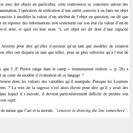
 avec des objets en particulier, cette controverse se concentre autour des
mmation, l’opération de réification d’une entité consiste à en faire un objet
onsiste à modifier la valeur d’un attribut de l’objet en question, on dit que
r en réponse des informations non seulement sur son état (la valeur d’un de
st-il doté, et quel est leur nom ?), cet objet est dit doté d’une capacité
 à Aristote pour dire qu’elles n’existent qu’en tant que modèles de création
 elles ont disparu en tant que telles, pour ne plus subsister qu’à l’état de
sp, que J.-F. Perrot range dans le camp « éminemment réaliste », p. 28) a
ont au cœur du modèle d’évaluation de ce langage ?
ouve donc les valeurs des variables qu’il manipule. Puisque les Lispiens
ents ? La voix de la sagesse s’est alors élevée pour dire qu’il y avait des
 lequel il s’exécute, il devient particulièrement difficile de prédire son
son sujet.
 de même que l’art et la morale,
“consists in drawing the line somewhere”
.