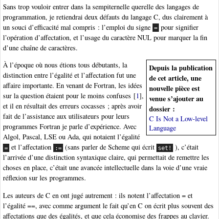
Sans trop vouloir entrer dans la sempiternelle querelle des langages de
programmation, je retiendrai deux défauts du langage C, dus clairement à
un souci d’efficacité mal compris : l’emploi du signe
pour signifier
=
l’opération d’affectation, et l’usage du caractère NUL pour marquer la fin
d’une chaîne de caractères.
À l’époque où nous étions tous débutants, la
Depuis la publication
distinction entre l’égalité et l’affectation fut une
de cet article, une
affaire importante. En venant de Fortran, les idées
nouvelle pièce est
sur la question étaient pour le moins confuses
[
1
]
,
venue s’ajouter au
et il en résultait des erreurs cocasses ; après avoir
dossier :
fait de l’assistance aux utilisateurs pour leurs
C Is Not a Low-level
programmes Fortran je parle d’expérience. Avec
Language
Algol, Pascal, LSE ou Ada, qui notaient l’égalité
et l’affectation
(sans parler de Scheme qui écrit
), c’était
=
:=
set!
l’arrivée d’une distinction syntaxique claire, qui permettait de remettre les
choses en place, c’était une avancée intellectuelle dans la voie d’une vraie
réflexion sur les programmes.
Les auteurs de C en ont jugé autrement : ils notent l’affectation = et
l’égalité ==, avec comme argument le fait qu’en C on écrit plus souvent des
affectations que des égalités, et que cela économise des frappes au clavier.