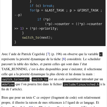
}
if
(
c
)
break
;
for
(
p 
=
&
LAST_TASK 
;
 p 
>
&
FIRST_TASK 
;
--
p
)
if
(
*
p
)
(
*
p
)
->
counter 
=
(
(
*
p
)
->
counter 
>>
1
)
+
(
*
p
)
->
priority
;
}
switch_to
(
next
)
;
}
Avec l’aide de Patrick Cegielski
[
7
]
(p. 196) on observe que la variable
c
représente la priorité dynamique de la tâche
[
8
]
considérée. Le scheduler
parcourt la table des tâches, et parmi celles qui sont dans l’état
TASK_RUNNING, c’est-à-dire disponibles pour s’exécuter, il sélectionne
celle qui a la priorité dynamique la plus élevée et lui donne la main :
(
est un code assembleur introduit par un
switch_to(next);
switch_to
que l’on pourra lire dans le fichier
à la
#define
include/linux/sched.h
fin de l’article).
Bien que pour un texte C ce
snippet
(fragment de code) soit relativement
propre, il illustre la raison de mes réticences à l’égard de ce langage. Et