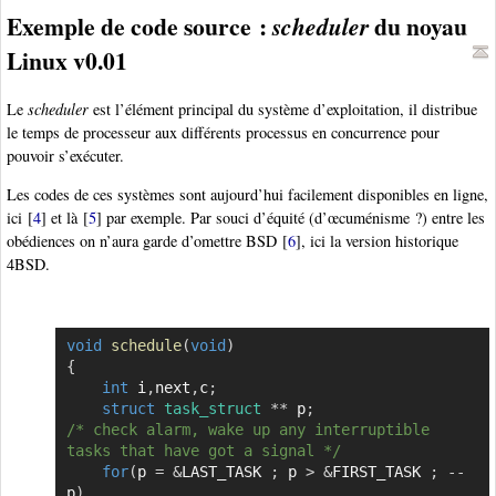
Exemple de code source :
du noyau
scheduler
Linux v0.01
Le
scheduler
est l’élément principal du système d’exploitation, il distribue
le temps de processeur aux différents processus en concurrence pour
pouvoir s’exécuter.
Les codes de ces systèmes sont aujourd’hui facilement disponibles en ligne,
ici
[
4
]
et là
[
5
]
par exemple. Par souci d’équité (d’œcuménisme ?) entre les
obédiences on n’aura garde d’omettre BSD
[
6
]
, ici la version historique
4BSD.
void
schedule
(
void
)
Copier
{
int
 i
,
next
,
c
;
struct
task_struct
*
*
 p
;
/* check alarm, wake up any interruptible 
tasks that have got a signal */
for
(
p 
=
&
LAST_TASK 
;
 p 
>
&
FIRST_TASK 
;
--
p
)