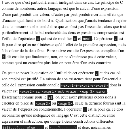
J’avoue que c’est particulièrement inélégant dans ce cas. Le principe de C
comme de nombreux autres langages est que le calcul d’une expression,
d’une part produit une valeur, d’autre par peut produire certains effets que
d’aucuns qualifient « de bord ». Qualification que j’aurais tendance à rejeter
dans la mesure ou elle tend à dire que ce n’est pas l’essentiel, alors que tout
particulièrement ici le but recherché des deux expressions composantes est
l’effet de l’opérateur
qui est de modifier
et
. L’opérateur
est
=
c
next
,
là pour dire qu’on ne s’intéresse qu’à l’effet de la première expression, mais
à la valeur de la deuxième. Faire suivre ensuite l’expression complète d’un
dit ensuite que finalement, non, on ne s’intéresse pas à cette valeur,
;
comme quoi un caractère plus loin on peut être d’un avis contraire.
On peut se poser la question de l’utilité de cet opérateur
et des cas où
,
son emploi est justifié. La raison de son existence tient pour l’essentiel à
celle de l’expression conditionnelle
dont la
<expr1>?<expr2>:<expr3>
valeur est
.
<expr2> si <expr1> est vraie, <expr3> sinon
Exactement comme pour le
, on peut avoir plusieurs expressions à
if
calculer en place de
ou
, seule la dernière fournissant la
<expr2>
<expr3>
valeur de l’expression conditionnelle, l’opérateur
est là pour ça. Je dois
,
reconnaître qu’une inélégance du langage C est cette distinction entre
expression et instruction, qui oblige à deux constructions différentes
et
et deux mécanismes
(if(...)... else ...
(...?...:...)