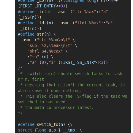
#
define
_LDT
(
n
)
(
(
(
(
unsigned
long
)
 n
)
<<
4
)
+
(
FIRST_LDT_ENTRY
<<
3
)
)
#
define
ltr
(
n
)
__asm__
(
"ltr %%ax"
::
"a"
(
_TSS
(
n
)
)
)
#
define
lldt
(
n
)
__asm__
(
"lldt %%ax"
::
"a"
(
_LDT
(
n
)
)
)
#
define
str
(
n
)
\
__asm__
(
"str %%ax\n\t"
\
"subl %2,%%eax\n\t"
\
"shrl $4,%%eax"
\
:
"=a"
(
n
)
\
:
"a"
(
0
)
,
"i"
(
FIRST_TSS_ENTRY
<<
3
)
)
/*

 *	switch_to(n) should switch tasks to task 
nr n, first

 * checking that n isn't the current task, in 
which case it does nothing.

 * This also clears the TS-flag if the task we 
switched to has used

 * tha math co-processor latest.

*/
#
define
switch_to
(
n
)
{
\
struct
{
long
 a
,
b
;
}
 __tmp
;
\