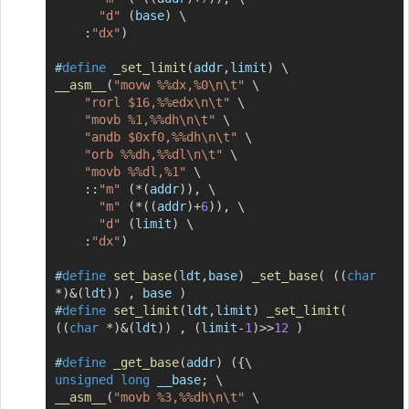
"d"
(
base
)
\
:
"dx"
)
#
define
_set_limit
(
addr
,
limit
)
\
__asm__
(
"movw %%dx,%0\n\t"
\
"rorl $16,%%edx\n\t"
\
"movb %1,%%dh\n\t"
\
"andb $0xf0,%%dh\n\t"
\
"orb %%dh,%%dl\n\t"
\
"movb %%dl,%1"
\
::
"m"
(
*
(
addr
)
)
,
\
"m"
(
*
(
(
addr
)
+
6
)
)
,
\
"d"
(
limit
)
\
:
"dx"
)
#
define
set_base
(
ldt
,
base
)
_set_base
(
(
(
char
*
)
&
(
ldt
)
)
,
 base 
)
#
define
set_limit
(
ldt
,
limit
)
_set_limit
(
(
(
char
*
)
&
(
ldt
)
)
,
(
limit
-
1
)
>>
12
)
#
define
_get_base
(
addr
)
(
{
\
unsigned
long
 __base
;
\
__asm__
(
"movb %3,%%dh\n\t"
\