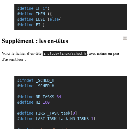
#
define
IF
if
(
Copier
#
define
THEN
)
{
#
define
ELSE
}
else
{
#
define
FI
}
Supplément : les en-têtes
Voici le fichier d’en-tête
, avec même un peu
include/linux/sched.h
d’assembleur :
#
ifndef
_SCHED_H
Copier
#
define
_SCHED_H
#
define
NR_TASKS
64
#
define
HZ
100
#
define
FIRST_TASK
task
[
0
]
#
define
LAST_TASK
task
[
NR_TASKS
-
1
]