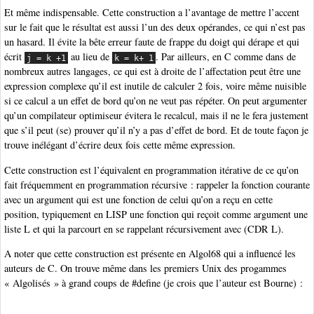
Et même indispensable. Cette construction a l’avantage de mettre l’accent
sur le fait que le résultat est aussi l’un des deux opérandes, ce qui n’est pas
un hasard. Il évite la bête erreur faute de frappe du doigt qui dérape et qui
écrit
au lieu de
. Par ailleurs, en C comme dans de
j = k +1
k = k+ 1
nombreux autres langages, ce qui est à droite de l’affectation peut être une
expression complexe qu’il est inutile de calculer 2 fois, voire même nuisible
si ce calcul a un effet de bord qu’on ne veut pas répéter. On peut argumenter
qu’un compilateur optimiseur évitera le recalcul, mais il ne le fera justement
que s’il peut (se) prouver qu’il n’y a pas d’effet de bord. Et de toute façon je
trouve inélégant d’écrire deux fois cette même expression.
Cette construction est l’équivalent en programmation itérative de ce qu’on
fait fréquemment en programmation récursive : rappeler la fonction courante
avec un argument qui est une fonction de celui qu’on a reçu en cette
position, typiquement en LISP une fonction qui reçoit comme argument une
liste L et qui la parcourt en se rappelant récursivement avec (CDR L).
A noter que cette construction est présente en Algol68 qui a influencé les
auteurs de C. On trouve même dans les premiers Unix des progammes
« Algolisés » à grand coups de #define (je crois que l’auteur est Bourne) :