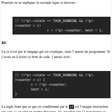
Pourrais-tu m’expliquer la seconde ligne ci-dessous :
if
(
(
*
p
)
->
state 
==
 TASK_RUNNING 
&&
(
*
p
)
-
Copier
>
counter 
>
 c
)
				c 
=
(
*
p
)
->
counter
,
 next 
=
 i
;
RE
Là ce n’est pas le langage qui est cryptique, mais l’auteur du programme. Si
j’avais eu à écrire ce bout de code, j’aurais écrit :
if
(
(
*
p
)
->
state 
==
 TASK_RUNNING 
&&
(
*
p
)
-
Copier
>
counter 
>
 c
)
{
        c 
=
(
*
p
)
->
counter
;
        next 
=
 i
;
}
La règle étant que ce qui est conditionné par le
est l’unique instruction
if
qui suit, si on veut en mettre plusieurs, les encadrer par {} transforme ce