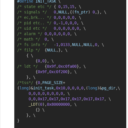
#
define
INIT_TASK
\
/* state etc */
{
0
,
15
,
15
,
\
/* signals */
0
,
NULL
,
{
(
fn_ptr
)
0
,
}
,
\
/* ec,brk... */
0
,
0
,
0
,
0
,
0
,
\
/* pid etc.. */
0
,
-
1
,
0
,
0
,
0
,
\
/* uid etc */
0
,
0
,
0
,
0
,
0
,
0
,
\
/* alarm */
0
,
0
,
0
,
0
,
0
,
0
,
\
/* math */
0
,
\
/* fs info */
-
1
,
0133
,
NULL
,
NULL
,
0
,
\
/* filp */
{
NULL
,
}
,
\
{
\
{
0
,
0
}
,
\
/* ldt */
{
0x9f
,
0xc0fa00
}
,
\
{
0x9f
,
0xc0f200
}
,
\
}
,
\
/*tss*/
{
0
,
PAGE_SIZE
+
(
long
)
&
init_task
,
0x10
,
0
,
0
,
0
,
0
,
(
long
)
&
pg_dir
,
\
0
,
0
,
0
,
0
,
0
,
0
,
0
,
0
,
\
0
,
0
,
0x17
,
0x17
,
0x17
,
0x17
,
0x17
,
0x17
,
\
_LDT
(
0
)
,
0x80000000
,
\
{
}
\
}
,
\
}