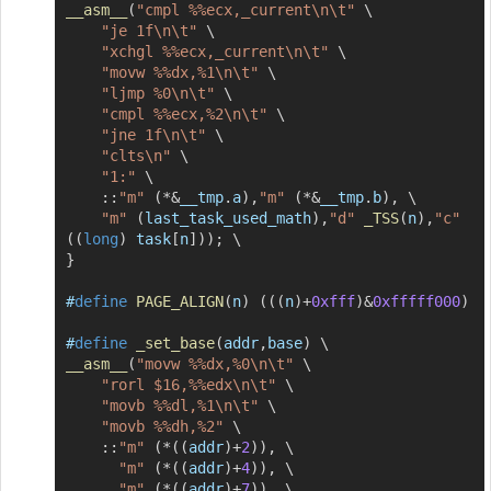
__asm__
(
"cmpl %%ecx,_current\n\t"
\
"je 1f\n\t"
\
"xchgl %%ecx,_current\n\t"
\
"movw %%dx,%1\n\t"
\
"ljmp %0\n\t"
\
"cmpl %%ecx,%2\n\t"
\
"jne 1f\n\t"
\
"clts\n"
\
"1:"
\
::
"m"
(
*
&
__tmp
.
a
)
,
"m"
(
*
&
__tmp
.
b
)
,
\
"m"
(
last_task_used_math
)
,
"d"
_TSS
(
n
)
,
"c"
(
(
long
)
 task
[
n
]
)
)
;
\
}
#
define
PAGE_ALIGN
(
n
)
(
(
(
n
)
+
0xfff
)
&
0xfffff000
)
#
define
_set_base
(
addr
,
base
)
\
__asm__
(
"movw %%dx,%0\n\t"
\
"rorl $16,%%edx\n\t"
\
"movb %%dl,%1\n\t"
\
"movb %%dh,%2"
\
::
"m"
(
*
(
(
addr
)
+
2
)
)
,
\
"m"
(
*
(
(
addr
)
+
4
)
)
,
\
"m"
(
*
(
(
addr
)
+
7
)
)
,
\