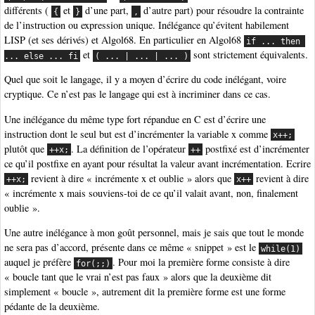
différents (
et
d’une part,
d’autre part) pour résoudre la contrainte
{
}
,
de l’instruction ou expression unique. Inélégance qu’évitent habilement
LISP (et ses dérivés) et Algol68. En particulier en Algol68
if ... then 
et
sont strictement équivalents.
... else ... fi
( ... | ... | ... )
Quel que soit le langage, il y a moyen d’écrire du code inélégant, voire
cryptique. Ce n’est pas le langage qui est à incriminer dans ce cas.
Une inélégance du même type fort répandue en C est d’écrire une
instruction dont le seul but est d’incrémenter la variable x comme
x++;
plutôt que
. La définition de l’opérateur
postfixé est d’incrémenter
++x;
++
ce qu’il postfixe en ayant pour résultat la valeur avant incrémentation. Ecrire
revient à dire « incrémente x et oublie » alors que
revient à dire
++x;
x++
« incrémente x mais souviens-toi de ce qu’il valait avant, non, finalement
oublie ».
Une autre inélégance à mon goût personnel, mais je sais que tout le monde
ne sera pas d’accord, présente dans ce même « snippet » est le
while(1)
auquel je préfère
. Pour moi la première forme consiste à dire
for(;;)
« boucle tant que le vrai n’est pas faux » alors que la deuxième dit
simplement « boucle », autrement dit la première forme est une forme
pédante de la deuxième.