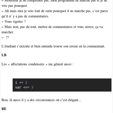
–
Monsieur je ne comprends pas, mon programme ne marche pas et je ne
vois pas pourquoi
–
Ah mais moi je vois tout de suite pourquoi il ne marche pas, c’est parce
qu’il n’ y a pas de commentaires.
–
Vous rigolez ?
–
Mais non, pas du tout, mettez de commentaires et vous verrez, ça va
marcher.
–
??
L’étudiant s’exécute et bien entendu trouve son erreur en la commentant.
LB
Les « affectations condensées » me gênent aussi :
i 
+=
2
Copier
var 
<<=
3
Bon, là aussi il y a des circonstances où c’est élégant...
RE