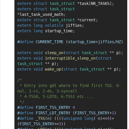
extern
struct
task_struct
*
task
[
NR_TASKS
]
;
extern
struct
task_struct
*
last_task_used_math
;
extern
struct
task_struct
*
current
;
extern
long
volatile
 jiffies
;
extern
long
 startup_time
;
#
define
CURRENT_TIME
(
startup_time
+
jiffies
/
HZ
)
extern
void
sleep_on
(
struct
task_struct
*
*
 p
)
;
extern
void
interruptible_sleep_on
(
struct
task_struct
*
*
 p
)
;
extern
void
wake_up
(
struct
task_struct
*
*
 p
)
;
/*

 * Entry into gdt where to find first TSS. 0-
nul, 1-cs, 2-ds, 3-syscall

 * 4-TSS0, 5-LDT0, 6-TSS1 etc ...

 */
#
define
FIRST_TSS_ENTRY
4
#
define
FIRST_LDT_ENTRY
(
FIRST_TSS_ENTRY
+
1
)
#
define
_TSS
(
n
)
(
(
(
(
unsigned
long
)
 n
)
<<
4
)
+
(
FIRST_TSS_ENTRY
<<
3
)
)