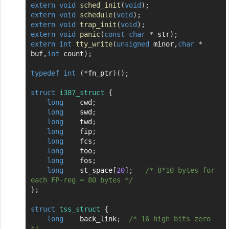
extern
void
sched_init
(
void
)
;
extern
void
schedule
(
void
)
;
extern
void
trap_init
(
void
)
;
extern
void
panic
(
const
char
*
 str
)
;
extern
int
tty_write
(
unsigned
 minor
,
char
*
buf
,
int
 count
)
;
typedef
int
(
*
fn_ptr
)
(
)
;
struct
i387_struct
{
long
	cwd
;
long
	swd
;
long
	twd
;
long
	fip
;
long
	fcs
;
long
	foo
;
long
	fos
;
long
	st_space
[
20
]
;
/* 8*10 bytes for 
each FP-reg = 80 bytes */
}
;
struct
tss_struct
{
long
	back_link
;
/* 16 high bits zero 
*/