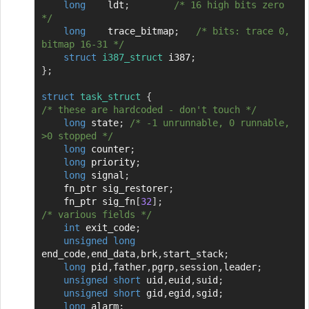
long
	ldt
;
/* 16 high bits zero 
*/
long
	trace_bitmap
;
/* bits: trace 0, 
bitmap 16-31 */
struct
i387_struct
 i387
;
}
;
struct
task_struct
{
/* these are hardcoded - don't touch */
long
 state
;
/* -1 unrunnable, 0 runnable, 
>0 stopped */
long
 counter
;
long
 priority
;
long
 signal
;
	fn_ptr sig_restorer
;
	fn_ptr sig_fn
[
32
]
;
/* various fields */
int
 exit_code
;
unsigned
long
end_code
,
end_data
,
brk
,
start_stack
;
long
 pid
,
father
,
pgrp
,
session
,
leader
;
unsigned
short
 uid
,
euid
,
suid
;
unsigned
short
 gid
,
egid
,
sgid
;
long
 alarm
;