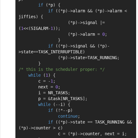
if
(
*
p
)
{
if
(
(
*
p
)
->
alarm 
&&
(
*
p
)
->
alarm 
<
jiffies
)
{
(
*
p
)
->
signal 
|=
(
1
<<
(
SIGALRM
-
1
)
)
;
(
*
p
)
->
alarm 
=
0
;
}
if
(
(
*
p
)
->
signal 
&&
(
*
p
)
-
>
state
==
TASK_INTERRUPTIBLE
)
(
*
p
)
->
state
=
TASK_RUNNING
;
}
/* this is the scheduler proper: */
while
(
1
)
{
		c 
=
-
1
;
		next 
=
0
;
		i 
=
 NR_TASKS
;
		p 
=
&
task
[
NR_TASKS
]
;
while
(
--
i
)
{
if
(
!
*
--
p
)
continue
;
if
(
(
*
p
)
->
state 
==
 TASK_RUNNING 
&&
(
*
p
)
->
counter 
>
 c
)
				c 
=
(
*
p
)
->
counter
,
 next 
=
 i
;