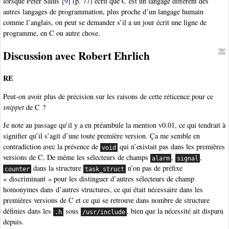
lorsque Peter Salus
[
9
]
(p. 77) écrit que C est un langage différent des
autres langages de programmation, plus proche d’un langage humain
comme l’anglais, on peut se demander s’il a un jour écrit une ligne de
programme, en C ou autre chose.
Discussion avec Robert Ehrlich
RE
Peut-on avoir plus de précision sur les raisons de cette réticence pour ce
snippet
de C ?
Je note au passage qu’il y a en préambule la mention v0.01, ce qui tendrait à
signifier qu’il s’agit d’une toute première version. Ça me semble en
contradiction avec la présence de
qui n’existait pas dans les premières
void
versions de C. De même les sélecteurs de champs
,
,
alarm
signal
dans la structure
n’on pas de préfixe
counter
task_struct
« discriminant » pour les distinguer d’autres sélecteurs de champ
homonymes dans d’autres structures, ce qui était nécessaire dans les
premières versions de C et ce qui se retrouve dans nombre de structure
définies dans les
sous
, bien que la nécessité ait disparu
.h
/usr/include
depuis.