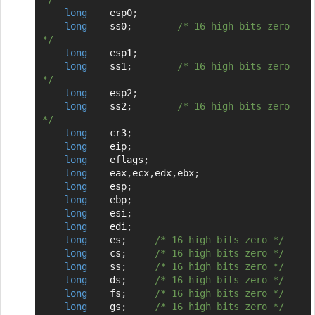
long
	esp0
;
long
	ss0
;
/* 16 high bits zero 
*/
long
	esp1
;
long
	ss1
;
/* 16 high bits zero 
*/
long
	esp2
;
long
	ss2
;
/* 16 high bits zero 
*/
long
	cr3
;
long
	eip
;
long
	eflags
;
long
	eax
,
ecx
,
edx
,
ebx
;
long
	esp
;
long
	ebp
;
long
	esi
;
long
	edi
;
long
	es
;
/* 16 high bits zero */
long
	cs
;
/* 16 high bits zero */
long
	ss
;
/* 16 high bits zero */
long
	ds
;
/* 16 high bits zero */
long
	fs
;
/* 16 high bits zero */
long
	gs
;
/* 16 high bits zero */