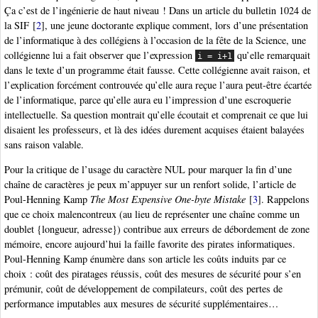
Ça c’est de l’ingénierie de haut niveau ! Dans un article du bulletin 1024 de
la SIF
[
2
]
, une jeune doctorante explique comment, lors d’une présentation
de l’informatique à des collégiens à l’occasion de la fête de la Science, une
collégienne lui a fait observer que l’expression
qu’elle remarquait
i = i+1
dans le texte d’un programme était fausse. Cette collégienne avait raison, et
l’explication forcément controuvée qu’elle aura reçue l’aura peut-être écartée
de l’informatique, parce qu’elle aura eu l’impression d’une escroquerie
intellectuelle. Sa question montrait qu’elle écoutait et comprenait ce que lui
disaient les professeurs, et là des idées durement acquises étaient balayées
sans raison valable.
Pour la critique de l’usage du caractère NUL pour marquer la fin d’une
chaîne de caractères je peux m’appuyer sur un renfort solide, l’article de
Poul-Henning Kamp
The Most Expensive One-byte Mistake
[
3
]
. Rappelons
que ce choix malencontreux (au lieu de représenter une chaîne comme un
doublet {longueur, adresse}) contribue aux erreurs de débordement de zone
mémoire, encore aujourd’hui la faille favorite des pirates informatiques.
Poul-Henning Kamp énumère dans son article les coûts induits par ce
choix : coût des piratages réussis, coût des mesures de sécurité pour s’en
prémunir, coût de développement de compilateurs, coût des pertes de
performance imputables aux mesures de sécurité supplémentaires…