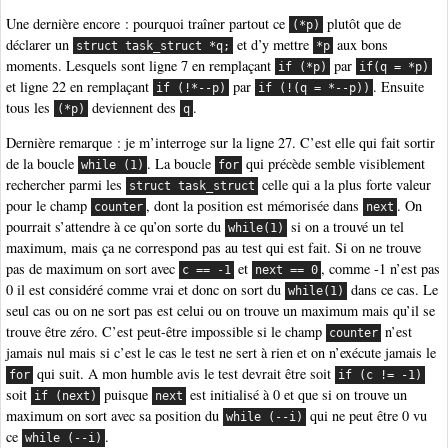
Une dernière encore : pourquoi traîner partout ce
plutôt que de
(*p)
déclarer un
et d’y mettre
aux bons
struct task_struct *q;
*p
moments. Lesquels sont ligne 7 en remplaçant
par
if (*p)
if(q = *p)
et ligne 22 en remplaçant
par
. Ensuite
if (!*--p)
if (!(q = *--p))
tous les
deviennent des
.
(*p)
q
Dernière remarque : je m’interroge sur la ligne 27. C’est elle qui fait sortir
de la boucle
. La boucle
qui précède semble visiblement
while (1)
for
rechercher parmi les
celle qui a la plus forte valeur
struct task_struct
pour le champ
, dont la position est mémorisée dans
. On
counter
next
pourrait s’attendre à ce qu’on sorte du
si on a trouvé un tel
while(1)
maximum, mais ça ne correspond pas au test qui est fait. Si on ne trouve
pas de maximum on sort avec
et
, comme -1 n’est pas
c == -1
next == 0
0 il est considéré comme vrai et donc on sort du
dans ce cas. Le
while(1)
seul cas ou on ne sort pas est celui ou on trouve un maximum mais qu’il se
trouve être zéro. C’est peut-être impossible si le champ
n’est
counter
jamais nul mais si c’est le cas le test ne sert à rien et on n’exécute jamais le
qui suit. A mon humble avis le test devrait être soit
for
if (c != -1)
soit
puisque
est initialisé à 0 et que si on trouve un
if (next)
next
maximum on sort avec sa position du
qui ne peut être 0 vu
while (--i)
ce
.
while (--i)