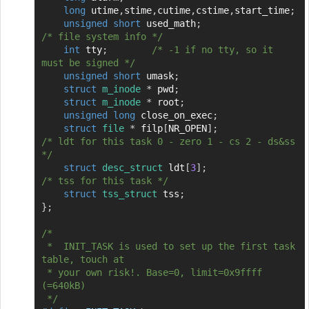
long
 utime
,
stime
,
cutime
,
cstime
,
start_time
;
unsigned
short
 used_math
;
/* file system info */
int
 tty
;
/* -1 if no tty, so it 
must be signed */
unsigned
short
 umask
;
struct
m_inode
*
 pwd
;
struct
m_inode
*
 root
;
unsigned
long
 close_on_exec
;
struct
file
*
 filp
[
NR_OPEN
]
;
/* ldt for this task 0 - zero 1 - cs 2 - ds&ss 
*/
struct
desc_struct
 ldt
[
3
]
;
/* tss for this task */
struct
tss_struct
 tss
;
}
;
/*

 *  INIT_TASK is used to set up the first task 
table, touch at

 * your own risk!. Base=0, limit=0x9ffff 
(=640kB)

 */