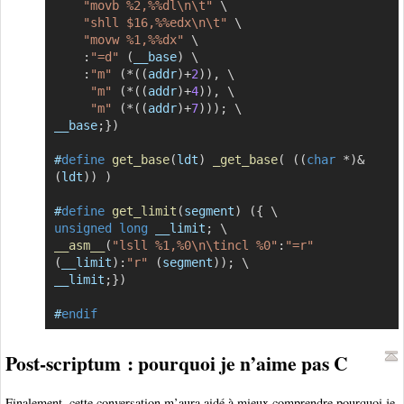
"movb %2,%%dl\n\t"
\
"shll $16,%%edx\n\t"
\
"movw %1,%%dx"
\
:
"=d"
(
__base
)
\
:
"m"
(
*
(
(
addr
)
+
2
)
)
,
\
"m"
(
*
(
(
addr
)
+
4
)
)
,
\
"m"
(
*
(
(
addr
)
+
7
)
)
)
;
\
__base
;
}
)
#
define
get_base
(
ldt
)
_get_base
(
(
(
char
*
)
&
(
ldt
)
)
)
#
define
get_limit
(
segment
)
(
{
\
unsigned
long
 __limit
;
\
__asm__
(
"lsll %1,%0\n\tincl %0"
:
"=r"
(
__limit
)
:
"r"
(
segment
)
)
;
\
__limit
;
}
)
#
endif
Post-scriptum : pourquoi je n’aime pas C
Finalement, cette conversation m’aura aidé à mieux comprendre pourquoi je