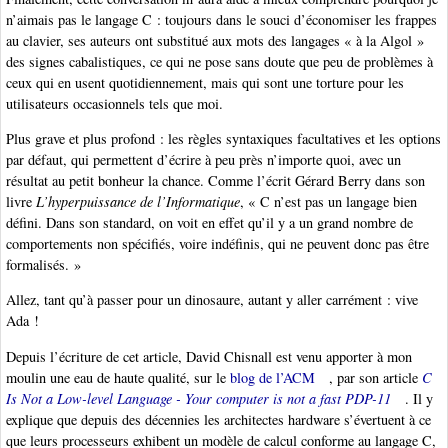
n’aimais pas le langage C : toujours dans le souci d’économiser les frappes
au clavier, ses auteurs ont substitué aux mots des langages « à la Algol »
des signes cabalistiques, ce qui ne pose sans doute que peu de problèmes à
ceux qui en usent quotidiennement, mais qui sont une torture pour les
utilisateurs occasionnels tels que moi.
Plus grave et plus profond : les règles syntaxiques facultatives et les options
par défaut, qui permettent d’écrire à peu près n’importe quoi, avec un
résultat au petit bonheur la chance. Comme l’écrit Gérard Berry dans son
livre
L’hyperpuissance de l’Informatique
, « C n’est pas un langage bien
défini. Dans son standard, on voit en effet qu’il y a un grand nombre de
comportements non spécifiés, voire indéfinis, qui ne peuvent donc pas être
formalisés. »
Allez, tant qu’à passer pour un dinosaure, autant y aller carrément : vive
Ada !
Depuis l’écriture de cet article, David Chisnall est venu apporter à mon
moulin une eau de haute qualité, sur le
blog de l’ACM
, par son article
C
Is Not a Low-level Language - Your computer is not a fast PDP-11
. Il y
explique que depuis des décennies les architectes hardware s’évertuent à ce
que leurs processeurs exhibent un modèle de calcul conforme au langage C,