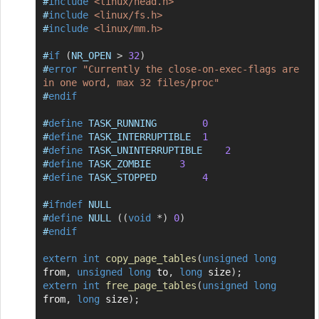
#
include
<linux/head.h>
#
include
<linux/fs.h>
#
include
<linux/mm.h>
#
if
(
NR_OPEN 
>
32
)
#
error
"Currently the close-on-exec-flags are 
in one word, max 32 files/proc"
#
endif
#
define
TASK_RUNNING
0
#
define
TASK_INTERRUPTIBLE
1
#
define
TASK_UNINTERRUPTIBLE
2
#
define
TASK_ZOMBIE
3
#
define
TASK_STOPPED
4
#
ifndef
NULL
#
define
NULL
(
(
void
*
)
0
)
#
endif
extern
int
copy_page_tables
(
unsigned
long
from
,
unsigned
long
 to
,
long
 size
)
;
extern
int
free_page_tables
(
unsigned
long
from
,
long
 size
)
;