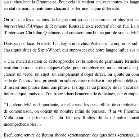
aussi cherchent la Grammaire. Pour cela ils veulent analyser toutes les langu
en état de marche, entraînés chacun à parler une langue différente.
On voit que les questions de langue sont au cœur du roman, et plus partic
impressions d’Afrique
de Raymond Roussel, texte récursif s’il en fut. La r
d’intéresser Christian Queinnec, qui consacre une bonne part de son activité
Dans sa postface, Frédéric Landragin note chez Watson un compromis subti
classiques dites de Sapir-Whorf, qui supposent que notre langue influe sur 
« Une matérialisation de cette approche est la notion de grammaire formell
restreint de mots et de quelques règles pour combiner ces mots, en suivant 
choisit un verbe, un sujet, un complément d’objet direct, on ajoute un com
celle de l’ajout d’une proposition subordonnée relative à une phrase déjà c
d’insérer une phrase dans une phrase. Il s’agit là du principe de la “récursi
informatique, mais que l’on trouve dans beaucoup de domaines, par exemple 
” La récursivité est importante, car elle rend les possibilités de combinaiso
de combinaison, on obtient un nombre infini de phrases. “J’ai vu l’hom
Voilà pour le principe. Or, du fait des limites de la mémoire humai
incompréhensibles. »
Bref, cette œuvre de fiction aborde sérieusement des questions sérieuses, non