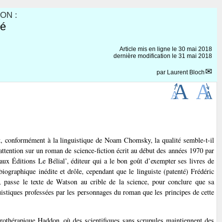
ON :
té
Article mis en ligne le
30 mai 2018
dernière modification le 31 mai 2018
par
Laurent Bloch
t, conformément à la linguistique de Noam Chomsky, la qualité semble-t-il
attention sur un roman de science-fiction écrit au début des années 1970 par
 aux Éditions Le Bélial’, éditeur qui a le bon goût d’exempter ses livres de
biographique inédite et drôle, cependant que le linguiste (patenté) Frédéric
, passe le texte de Watson au crible de la science, pour conclure que sa
nguistiques professées par les personnages du roman que les principes de cette
eurothérapique Haddon, où des scientifiques sans scrupules maintiennent des