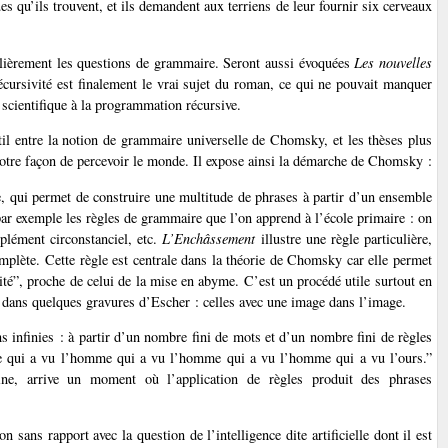
es qu’ils trouvent, et ils demandent aux terriens de leur fournir six cerveaux
ulièrement les questions de grammaire. Seront aussi évoquées
Les nouvelles
écursivité est finalement le vrai sujet du roman, ce qui ne pouvait manquer
 scientifique à la programmation récursive.
l entre la notion de grammaire universelle de Chomsky, et les thèses plus
notre façon de percevoir le monde. Il expose ainsi la démarche de Chomsky :
e, qui permet de construire une multitude de phrases à partir d’un ensemble
par exemple les règles de grammaire que l’on apprend à l’école primaire : on
plément circonstanciel, etc.
L’Enchâssement
illustre une règle particulière,
omplète. Cette règle est centrale dans la théorie de Chomsky car elle permet
vité”, proche de celui de la mise en abyme. C’est un procédé utile surtout en
dans quelques gravures d’Escher : celles avec une image dans l’image.
ns infinies : à partir d’un nombre fini de mots et d’un nombre fini de règles
me qui a vu l’homme qui a vu l’homme qui a vu l’homme qui a vu l’ours.”
ne, arrive un moment où l’application de règles produit des phrases
 sans rapport avec la question de l’intelligence dite artificielle dont il est