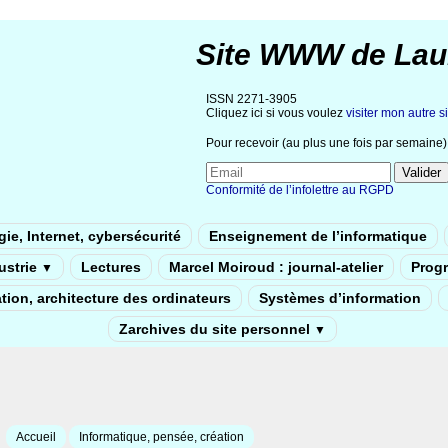
Site WWW de Lau
ISSN 2271-3905
Cliquez ici si vous voulez
visiter mon autre si
Pour recevoir (au plus une fois par semaine) 
Conformité de l’infolettre au RGPD
ie, Internet, cybersécurité
Enseignement de l’informatique
dustrie
Lectures
Marcel Moiroud : journal-atelier
Prog
▼
tion, architecture des ordinateurs
Systèmes d’information
Zarchives du site personnel
▼
Accueil
Informatique, pensée, création