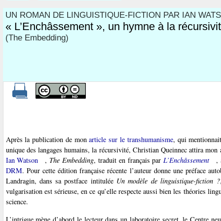
UN ROMAN DE LINGUISTIQUE-FICTION PAR IAN WATS
« L’Enchâssement », un hymne à la récursivi
(The Embedding)
Après la publication de mon
article sur le transhumanisme
, qui mentionnai
unique des langages humains, la récursivité, Christian Queinnec attira mon 
Ian Watson
,
The Embedding
, traduit en français par
L’Enchâssement
,
DRM
. Pour cette édition française récente l’auteur donne une préface auto
Landragin, dans sa postface intitulée
Un modèle de linguistique-fiction ?
vulgarisation est sérieuse, en ce qu’elle respecte aussi bien les théories li
science.
L’intrigue mène d’abord le lecteur dans un laboratoire secret, le Centre n