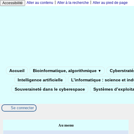
|
|
Aller au contenu
Aller à la recherche
Aller au pied de page
Accessibilité
Accueil
Bioinformatique, algorithmique
Cyberstratég
▼
Intelligence artificielle
L’informatique : science et in
Souveraineté dans le cyberespace
Systèmes d’exploita
Se connecter
Au menu