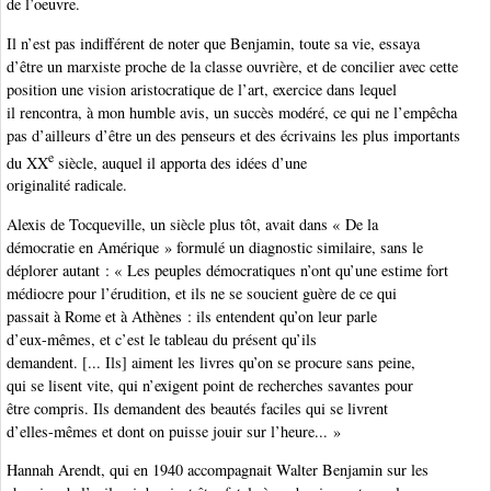
de l’oeuvre.
Il n’est pas indifférent de noter que Benjamin, toute sa vie, essaya
d’être un marxiste proche de la classe ouvrière, et de concilier avec cette
position une vision aristocratique de l’art, exercice dans lequel
il rencontra, à mon humble avis, un succès modéré, ce qui ne l’empêcha
pas d’ailleurs d’être un des penseurs et des écrivains les plus importants
e
du XX
siècle, auquel il apporta des idées d’une
originalité radicale.
Alexis de Tocqueville, un siècle plus tôt, avait dans « De la
démocratie en Amérique » formulé un diagnostic similaire, sans le
déplorer autant : « Les peuples démocratiques n’ont qu’une estime fort
médiocre pour l’érudition, et ils ne se soucient guère de ce qui
passait à Rome et à Athènes : ils entendent qu’on leur parle
d’eux-mêmes, et c’est le tableau du présent qu’ils
demandent. [... Ils] aiment les livres qu’on se procure sans peine,
qui se lisent vite, qui n’exigent point de recherches savantes pour
être compris. Ils demandent des beautés faciles qui se livrent
d’elles-mêmes et dont on puisse jouir sur l’heure... »
Hannah Arendt, qui en 1940 accompagnait Walter Benjamin sur les