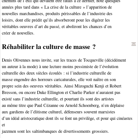
chemins de l’exil qui devaient être fatals à ce dernier, note quelques
années plus tard dans « La crise de la culture » l’apparition de
nouvelles marchandises, produits périssables de l’industrie des
loisirs, dont elle prédit qu’ils absorberont pour les digérer les
véritables oeuvres d’art du passé, et aboliront les chances d’en
créer de nouvelles.
Réhabiliter la culture de masse ?
Denis Olivennes nous invite, sur les traces de Tocqueville (décidément
un auteur à la mode) à une lecture moins pessimiste de l’évolution
culturelle des deux siècles écoulés : si l’industrie culturelle de
masse engendre des horreurs caricaturales, elle voit naître en son
propre sein des oeuvres véritables. Ainsi Mizoguchi Kenji et Robert
Bresson, ou encore Duke Ellington et Charlie Parker n’auraient pas
existé sans l’industrie culturelle, et pourtant ils sont des artistes
au même titre que Paul Cézanne ou Arnold Schoenberg, n’en déplaise
aux gardiens de l’élitisme culturel, défenseurs souvent marxistes
d’un idéal aristocratique dont ils se font un privilège, et pour qui cinéastes
et
jazzmen sont les saltimbanques de divertissements grossiers.