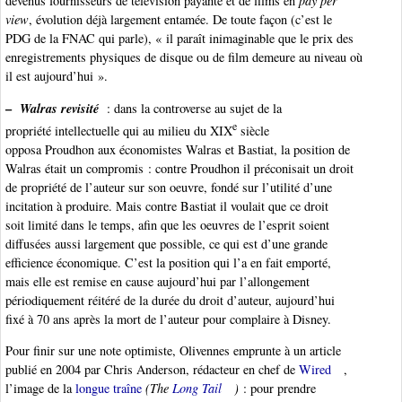
devenus fournisseurs de télévision payante et de films en
pay per
view
, évolution déjà largement entamée. De toute façon (c’est le
PDG de la FNAC qui parle), « il paraît inimaginable que le prix des
enregistrements physiques de disque ou de film demeure au niveau où
il est aujourd’hui ».
–
Walras revisité
: dans la controverse au sujet de la
e
propriété intellectuelle qui au milieu du XIX
siècle
opposa Proudhon aux économistes Walras et Bastiat, la position de
Walras était un compromis : contre Proudhon il préconisait un droit
de propriété de l’auteur sur son oeuvre, fondé sur l’utilité d’une
incitation à produire. Mais contre Bastiat il voulait que ce droit
soit limité dans le temps, afin que les oeuvres de l’esprit soient
diffusées aussi largement que possible, ce qui est d’une grande
efficience économique. C’est la position qui l’a en fait emporté,
mais elle est remise en cause aujourd’hui par l’allongement
périodiquement réitéré de la durée du droit d’auteur, aujourd’hui
fixé à 70 ans après la mort de l’auteur pour complaire à Disney.
Pour finir sur une note optimiste, Olivennes emprunte à un article
publié en 2004 par Chris Anderson, rédacteur en chef de
Wired
,
l’image de la
longue traîne
(The
Long Tail
)
: pour prendre