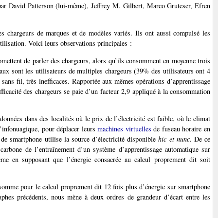
par David Patterson (lui-même), Jeffrey M. Gilbert, Marco Gruteser, Efren
es chargeurs de marques et de modèles variés. Ils ont aussi compulsé les
ilisation. Voici leurs observations principales :
mettent de parler des chargeurs, alors qu’ils consomment en moyenne trois
ux sont les utilisateurs de multiples chargeurs (39% des utilisateurs ont 4
 sans fil, très inefficaces. Rapportée aux mêmes opérations d’apprentissage
fficacité des chargeurs se paie d’un facteur 2,9 appliqué à la consommation
onnées dans des localités où le prix de l’électricité est faible, où le climat
l’infonuagique, pour déplacer leurs
machines virtuelles
de fuseau horaire en
r de smartphone utilise la source d’électricité disponible
hic et nunc
. De ce
an carbone de l’entraînement d’un système d’apprentissage automatique sur
e en supposant que l’énergie consacrée au calcul proprement dit soit
somme pour le calcul proprement dit 12 fois plus d’énergie sur smartphone
raphes précédents, nous mène à deux ordres de grandeur d’écart entre les