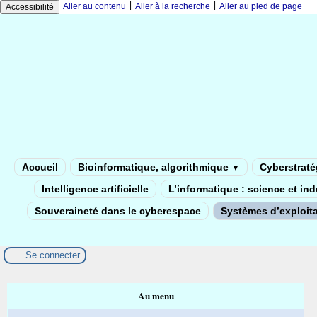
|
|
Aller au contenu
Aller à la recherche
Aller au pied de page
Accessibilité
Accueil
Bioinformatique, algorithmique
Cyberstratég
▼
Intelligence artificielle
L’informatique : science et in
Souveraineté dans le cyberespace
Systèmes d’exploita
Se connecter
Au menu