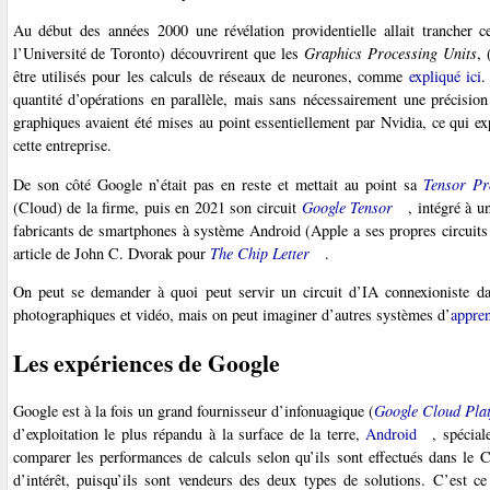
Au début des années 2000 une révélation providentielle allait trancher
l’Université de Toronto) découvrirent que les
Graphics Processing Units
, 
être utilisés pour les calculs de réseaux de neurones, comme
expliqué ici
.
quantité d’opérations en parallèle, mais sans nécessairement une précision
graphiques avaient été mises au point essentiellement par Nvidia, ce qui ex
cette entreprise.
De son côté Google n’était pas en reste et mettait au point sa
Tensor Pr
(Cloud) de la firme, puis en 2021 son circuit
Google Tensor
, intégré à 
fabricants de smartphones à système Android (Apple a ses propres circuits
article de John C. Dvorak pour
The Chip Letter
.
On peut se demander à quoi peut servir un circuit d’IA connexioniste dan
photographiques et vidéo, mais on peut imaginer d’autres systèmes d’
appren
Les expériences de Google
Google est à la fois un grand fournisseur d’infonuagique (
Google Cloud Pla
d’exploitation le plus répandu à la surface de la terre,
Android
, spécia
comparer les performances de calculs selon qu’ils sont effectués dans le C
d’intérêt, puisqu’ils sont vendeurs des deux types de solutions. C’est ce