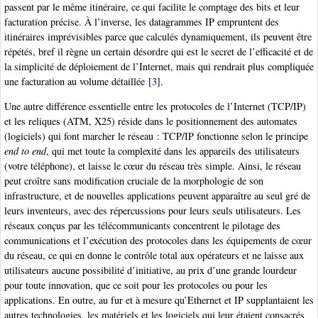
passent par le même itinéraire, ce qui facilite le comptage des bits et leur
facturation précise. À l’inverse, les datagrammes IP empruntent des
itinéraires imprévisibles parce que calculés dynamiquement, ils peuvent être
répétés, bref il règne un certain désordre qui est le secret de l’efficacité et de
la simplicité de déploiement de l’Internet, mais qui rendrait plus compliquée
une facturation au volume détaillée
[
3
]
.
Une autre différence essentielle entre les protocoles de l’Internet (TCP/IP)
et les reliques (ATM, X25) réside dans le positionnement des automates
(logiciels) qui font marcher le réseau : TCP/IP fonctionne selon le principe
end to end
, qui met toute la complexité dans les appareils des utilisateurs
(votre téléphone), et laisse le cœur du réseau très simple. Ainsi, le réseau
peut croître sans modification cruciale de la morphologie de son
infrastructure, et de nouvelles applications peuvent apparaître au seul gré de
leurs inventeurs, avec des répercussions pour leurs seuls utilisateurs. Les
réseaux conçus par les télécommunicants concentrent le pilotage des
communications et l’exécution des protocoles dans les équipements de cœur
du réseau, ce qui en donne le contrôle total aux opérateurs et ne laisse aux
utilisateurs aucune possibilité d’initiative, au prix d’une grande lourdeur
pour toute innovation, que ce soit pour les protocoles ou pour les
applications. En outre, au fur et à mesure qu’Ethernet et IP supplantaient les
autres technologies, les matériels et les logiciels qui leur étaient consacrés