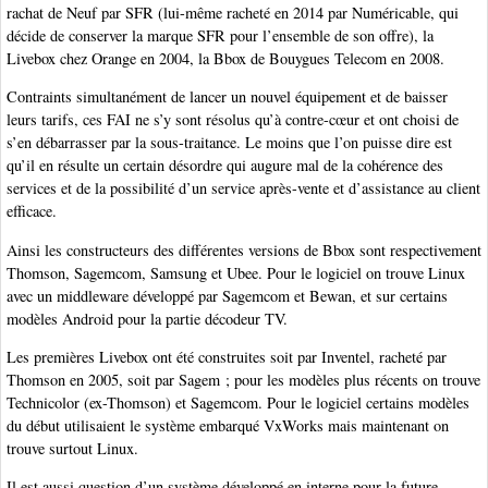
rachat de Neuf par SFR (lui-même racheté en 2014 par Numéricable, qui
décide de conserver la marque SFR pour l’ensemble de son offre), la
Livebox chez Orange en 2004, la Bbox de Bouygues Telecom en 2008.
Contraints simultanément de lancer un nouvel équipement et de baisser
leurs tarifs, ces FAI ne s’y sont résolus qu’à contre-cœur et ont choisi de
s’en débarrasser par la sous-traitance. Le moins que l’on puisse dire est
qu’il en résulte un certain désordre qui augure mal de la cohérence des
services et de la possibilité d’un service après-vente et d’assistance au client
efficace.
Ainsi les constructeurs des différentes versions de Bbox sont respectivement
Thomson, Sagemcom, Samsung et Ubee. Pour le logiciel on trouve Linux
avec un middleware développé par Sagemcom et Bewan, et sur certains
modèles Android pour la partie décodeur TV.
Les premières Livebox ont été construites soit par Inventel, racheté par
Thomson en 2005, soit par Sagem ; pour les modèles plus récents on trouve
Technicolor (ex-Thomson) et Sagemcom. Pour le logiciel certains modèles
du début utilisaient le système embarqué VxWorks mais maintenant on
trouve surtout Linux.
Il est aussi question d’un système développé en interne pour la future