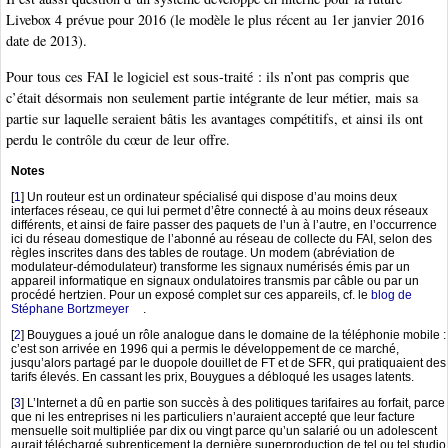
Livebox 4 prévue pour 2016 (le modèle le plus récent au 1er janvier 2016
date de 2013).
Pour tous ces FAI le logiciel est sous-traité : ils n’ont pas compris que
c’était désormais non seulement partie intégrante de leur métier, mais sa
partie sur laquelle seraient bâtis les avantages compétitifs, et ainsi ils ont
perdu le contrôle du cœur de leur offre.
Notes
[
1
]
Un routeur est un ordinateur spécialisé qui dispose d’au moins deux
interfaces réseau, ce qui lui permet d’être connecté à au moins deux réseaux
différents, et ainsi de faire passer des paquets de l’un à l’autre, en l’occurrence
ici du réseau domestique de l’abonné au réseau de collecte du FAI, selon des
règles inscrites dans des tables de routage. Un modem (abréviation de
modulateur-démodulateur) transforme les signaux numérisés émis par un
appareil informatique en signaux ondulatoires transmis par câble ou par un
procédé hertzien. Pour un exposé complet sur ces appareils, cf. le
blog de
Stéphane Bortzmeyer
.
[
2
]
Bouygues a joué un rôle analogue dans le domaine de la téléphonie mobile :
c’est son arrivée en 1996 qui a permis le développement de ce marché,
jusqu’alors partagé par le duopole douillet de FT et de SFR, qui pratiquaient des
tarifs élevés. En cassant les prix, Bouygues a débloqué les usages latents.
[
3
]
L’Internet a dû en partie son succès à des politiques tarifaires au forfait, parce
que ni les entreprises ni les particuliers n’auraient accepté que leur facture
mensuelle soit multipliée par dix ou vingt parce qu’un salarié ou un adolescent
aurait téléchargé subrepticement la dernière superproduction de tel ou tel studio