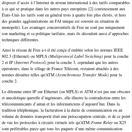
disposer d’accès à l’Internet de niveau international à des tarifs comparables
à ce qui se pratique dans les autres pays européens
[
2
]
(curieusement aux
États-Unis les tarifs sont en général trois à quatre fois plus élevés, et hors
des grandes agglomérations un FAI unique est souvent en situation de
monopole). Les avantages concurrentiels de Free ne sont pas uniquement
son marketing et sa politique tarifaire, mais ils découlent aussi d’approches
techniques différentes.
Ainsi le réseau de Free a-t-il été conçu d’emblée selon les normes IEEE
802.3 (Ethernet) ou MPLS
(Multiprotocol Label Switching)
pour la couche
2 et IP
(Internet Protocol)
pour la couche 3, cependant que les autres
opérateurs, dans le sillage de France Télécom, restaient attachés à des
normes désuètes telles qu’ATM
(Asynchronous Transfer Mode)
pour la
couche 2.
Le dilemme entre IP sur Ethernet (ou MPLS) et ATM n’est pas une obscure
et anecdotique querelle d’ingénieurs, elle illustre la contradiction entre les
télécommunicants d’antan et les informaticiens d’aujourd’hui. Dans la
tradition téléphonique, la facturation à la durée de communication ou au
volume de données transporté était une préoccupation centrale, et de ce point
de vue les protocoles à circuits virtuels tels qu’ATM-
Frame Relay
ou X25
sont préférables parce que tous les paquets d’une même communication