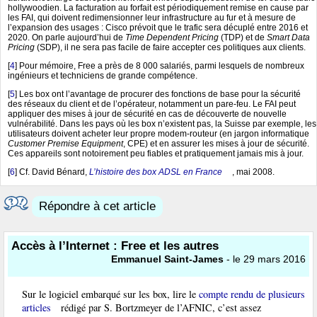
hollywoodien. La facturation au forfait est périodiquement remise en cause par
les FAI, qui doivent redimensionner leur infrastructure au fur et à mesure de
l’expansion des usages : Cisco prévoit que le trafic sera décuplé entre 2016 et
2020. On parle aujourd’hui de
Time Dependent Pricing
(TDP) et de
Smart Data
Pricing
(SDP), il ne sera pas facile de faire accepter ces politiques aux clients.
[
4
]
Pour mémoire, Free a près de 8 000 salariés, parmi lesquels de nombreux
ingénieurs et techniciens de grande compétence.
[
5
]
Les box ont l’avantage de procurer des fonctions de base pour la sécurité
des réseaux du client et de l’opérateur, notamment un pare-feu. Le FAI peut
appliquer des mises à jour de sécurité en cas de découverte de nouvelle
vulnérabilité. Dans les pays où les box n’existent pas, la Suisse par exemple, les
utilisateurs doivent acheter leur propre modem-routeur (en jargon informatique
Customer Premise Equipment
, CPE) et en assurer les mises à jour de sécurité.
Ces appareils sont notoirement peu fiables et pratiquement jamais mis à jour.
[
6
]
Cf. David Bénard,
L’histoire des box ADSL en France
, mai 2008.
Répondre à cet article
Accès à l’Internet : Free et les autres
Emmanuel Saint-James
- le 29 mars 2016
Sur le logiciel embarqué sur les box, lire le
compte rendu de plusieurs
articles
rédigé par S. Bortzmeyer de l’AFNIC, c’est assez