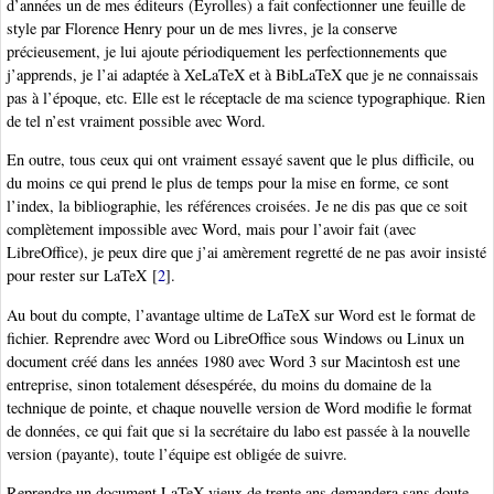
d’années un de mes éditeurs (Eyrolles) a fait confectionner une feuille de
style par Florence Henry pour un de mes livres, je la conserve
précieusement, je lui ajoute périodiquement les perfectionnements que
j’apprends, je l’ai adaptée à XeLaTeX et à BibLaTeX que je ne connaissais
pas à l’époque, etc. Elle est le réceptacle de ma science typographique. Rien
de tel n’est vraiment possible avec Word.
En outre, tous ceux qui ont vraiment essayé savent que le plus difficile, ou
du moins ce qui prend le plus de temps pour la mise en forme, ce sont
l’index, la bibliographie, les références croisées. Je ne dis pas que ce soit
complètement impossible avec Word, mais pour l’avoir fait (avec
LibreOffice), je peux dire que j’ai amèrement regretté de ne pas avoir insisté
pour rester sur LaTeX
[
2
]
.
Au bout du compte, l’avantage ultime de LaTeX sur Word est le format de
fichier. Reprendre avec Word ou LibreOffice sous Windows ou Linux un
document créé dans les années 1980 avec Word 3 sur Macintosh est une
entreprise, sinon totalement désespérée, du moins du domaine de la
technique de pointe, et chaque nouvelle version de Word modifie le format
de données, ce qui fait que si la secrétaire du labo est passée à la nouvelle
version (payante), toute l’équipe est obligée de suivre.
Reprendre un document LaTeX vieux de trente ans demandera sans doute