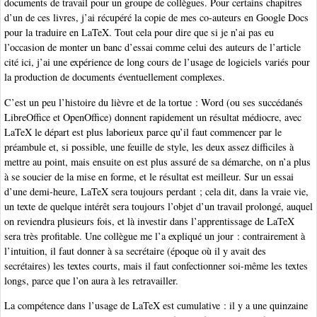
documents de travail pour un groupe de collègues. Pour certains chapitres
d’un de ces livres, j’ai récupéré la copie de mes co-auteurs en Google Docs
pour la traduire en LaTeX. Tout cela pour dire que si je n’ai pas eu
l’occasion de monter un banc d’essai comme celui des auteurs de l’article
cité ici, j’ai une expérience de long cours de l’usage de logiciels variés pour
la production de documents éventuellement complexes.
C’est un peu l’histoire du lièvre et de la tortue : Word (ou ses succédanés
LibreOffice et OpenOffice) donnent rapidement un résultat médiocre, avec
LaTeX le départ est plus laborieux parce qu’il faut commencer par le
préambule et, si possible, une feuille de style, les deux assez difficiles à
mettre au point, mais ensuite on est plus assuré de sa démarche, on n’a plus
à se soucier de la mise en forme, et le résultat est meilleur. Sur un essai
d’une demi-heure, LaTeX sera toujours perdant ; cela dit, dans la vraie vie,
un texte de quelque intérêt sera toujours l’objet d’un travail prolongé, auquel
on reviendra plusieurs fois, et là investir dans l’apprentissage de LaTeX
sera très profitable. Une collègue me l’a expliqué un jour : contrairement à
l’intuition, il faut donner à sa secrétaire (époque où il y avait des
secrétaires) les textes courts, mais il faut confectionner soi-même les textes
longs, parce que l’on aura à les retravailler.
La compétence dans l’usage de LaTeX est cumulative : il y a une quinzaine