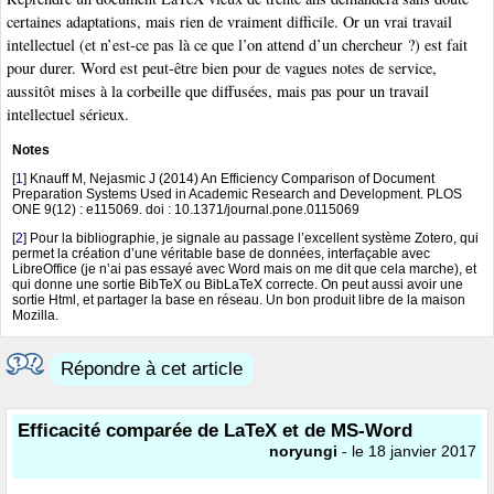
certaines adaptations, mais rien de vraiment difficile. Or un vrai travail
intellectuel (et n’est-ce pas là ce que l’on attend d’un chercheur ?) est fait
pour durer. Word est peut-être bien pour de vagues notes de service,
aussitôt mises à la corbeille que diffusées, mais pas pour un travail
intellectuel sérieux.
Notes
[
1
]
Knauff M, Nejasmic J (2014) An Efficiency Comparison of Document
Preparation Systems Used in Academic Research and Development. PLOS
ONE 9(12) : e115069. doi : 10.1371/journal.pone.0115069
[
2
]
Pour la bibliographie, je signale au passage l’excellent système Zotero, qui
permet la création d’une véritable base de données, interfaçable avec
LibreOffice (je n’ai pas essayé avec Word mais on me dit que cela marche), et
qui donne une sortie BibTeX ou BibLaTeX correcte. On peut aussi avoir une
sortie Html, et partager la base en réseau. Un bon produit libre de la maison
Mozilla.
Répondre à cet article
Efficacité comparée de LaTeX et de MS-Word
noryungi
- le 18 janvier 2017