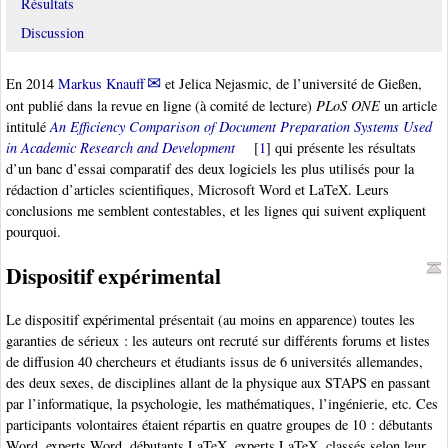
Résultats
Discussion
En 2014
Markus Knauff
et Jelica Nejasmic, de l’université de Gießen,
ont publié dans la revue en ligne (à comité de lecture)
PLoS ONE
un article
intitulé
An Efficiency Comparison of Document Preparation Systems Used
in Academic Research and Development
[
1
]
qui présente les résultats
d’un banc d’essai comparatif des deux logiciels les plus utilisés pour la
rédaction d’articles scientifiques, Microsoft Word et LaTeX. Leurs
conclusions me semblent contestables, et les lignes qui suivent expliquent
pourquoi.
Dispositif expérimental
Le dispositif expérimental présentait (au moins en apparence) toutes les
garanties de sérieux : les auteurs ont recruté sur différents forums et listes
de diffusion 40 chercheurs et étudiants issus de 6 universités allemandes,
des deux sexes, de disciplines allant de la physique aux STAPS en passant
par l’informatique, la psychologie, les mathématiques, l’ingénierie, etc. Ces
participants volontaires étaient répartis en quatre groupes de 10 : débutants
Word, experts Word, débutants LaTeX, experts LaTeX, classés selon leur