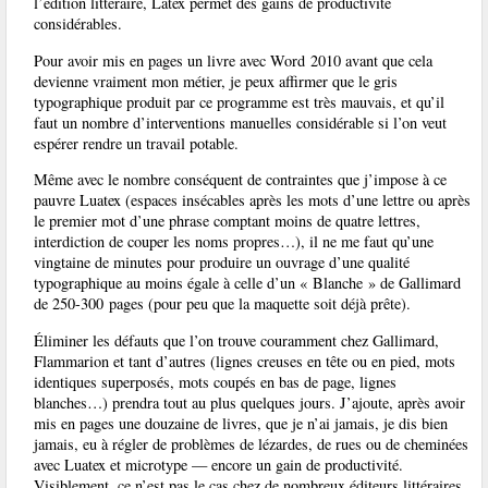
l’édition littéraire, Latex permet des gains de productivité
considérables.
Pour avoir mis en pages un livre avec Word 2010 avant que cela
devienne vraiment mon métier, je peux affirmer que le gris
typographique produit par ce programme est très mauvais, et qu’il
faut un nombre d’interventions manuelles considérable si l’on veut
espérer rendre un travail potable.
Même avec le nombre conséquent de contraintes que j’impose à ce
pauvre Luatex (espaces insécables après les mots d’une lettre ou après
le premier mot d’une phrase comptant moins de quatre lettres,
interdiction de couper les noms propres…), il ne me faut qu’une
vingtaine de minutes pour produire un ouvrage d’une qualité
typographique au moins égale à celle d’un « Blanche » de Gallimard
de 250-300 pages (pour peu que la maquette soit déjà prête).
Éliminer les défauts que l’on trouve couramment chez Gallimard,
Flammarion et tant d’autres (lignes creuses en tête ou en pied, mots
identiques superposés, mots coupés en bas de page, lignes
blanches…) prendra tout au plus quelques jours. J’ajoute, après avoir
mis en pages une douzaine de livres, que je n’ai jamais, je dis bien
jamais, eu à régler de problèmes de lézardes, de rues ou de cheminées
avec Luatex et microtype — encore un gain de productivité.
Visiblement, ce n’est pas le cas chez de nombreux éditeurs littéraires