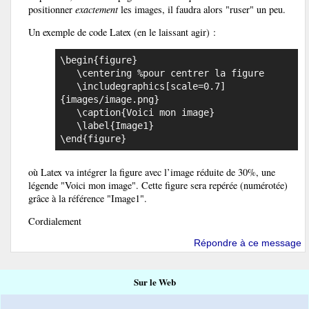
positionner
exactement
les images, il faudra alors "ruser" un peu.
Un exemple de code Latex (en le laissant agir) :
\begin{figure}

   \centering %pour centrer la figure

   \includegraphics[scale=0.7]
{images/image.png}

   \caption{Voici mon image}

   \label{Image1}

\end{figure} 
où Latex va intégrer la figure avec l’image réduite de 30%, une
légende "Voici mon image". Cette figure sera repérée (numérotée)
grâce à la référence "Image1".
Cordialement
Répondre à ce message
Sur le Web