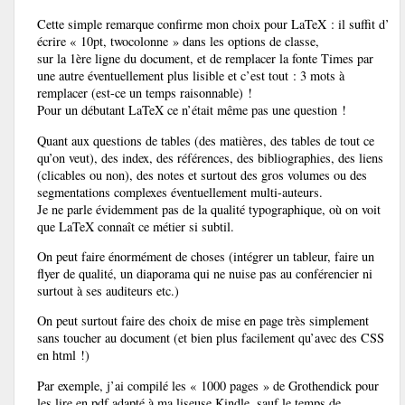
Cette simple remarque confirme mon choix pour LaTeX : il suffit d’
écrire « 10pt, twocolonne » dans les options de classe,
sur la 1ère ligne du document, et de remplacer la fonte Times par
une autre éventuellement plus lisible et c’est tout : 3 mots à
remplacer (est-ce un temps raisonnable) !
Pour un débutant LaTeX ce n’était même pas une question !
Quant aux questions de tables (des matières, des tables de tout ce
qu’on veut), des index, des références, des bibliographies, des liens
(clicables ou non), des notes et surtout des gros volumes ou des
segmentations complexes éventuellement multi-auteurs.
Je ne parle évidemment pas de la qualité typographique, où on voit
que LaTeX connaît ce métier si subtil.
On peut faire énormément de choses (intégrer un tableur, faire un
flyer de qualité, un diaporama qui ne nuise pas au conférencier ni
surtout à ses auditeurs etc.)
On peut surtout faire des choix de mise en page très simplement
sans toucher au document (et bien plus facilement qu’avec des CSS
en html !)
Par exemple, j’ai compilé les « 1000 pages » de Grothendick pour
les lire en pdf adapté à ma liseuse Kindle, sauf le temps de