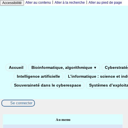
|
|
Aller au contenu
Aller à la recherche
Aller au pied de page
Accessibilité
Accueil
Bioinformatique, algorithmique
Cyberstratég
▼
Intelligence artificielle
L’informatique : science et in
Souveraineté dans le cyberespace
Systèmes d’exploita
Se connecter
Au menu