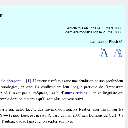
t
Article mis en ligne le
11 mars 2006
dernière modification le 21 mai 2006
par
Laurent Bloch
icle décapant
[
1
]
. L’auteur y réfutait avec une érudition et une profondeur
s ontologies, en quoi ils confirmaient leur longue pratique de l’imposture
n où il n’est pas si fréquent, j’ai lu d’
autres articles
de ce linguiste qui
emple dont on aimerait qu’il soit plus souvent suivi.
ir une autre facette des travaux de François Rastier, son travail sur les
tz — Primo Levi, le survivant
,
paru en mai 2005 aux Éditions du Cerf. J’y
l’auteur, que je laisse ici présenter son livre :