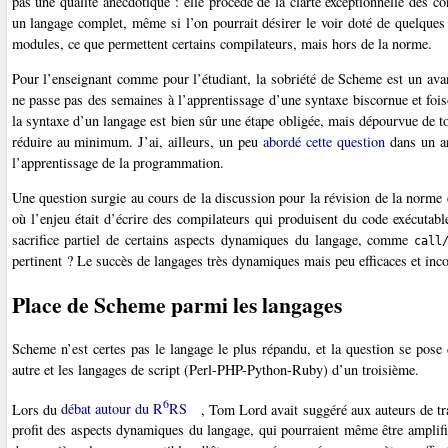
pas une qualité anecdotique : elle procède de la clarté exceptionnelle des c
un langage complet, même si l’on pourrait désirer le voir doté de quelques
modules, ce que permettent certains compilateurs, mais hors de la norme.
Pour l’enseignant comme pour l’étudiant, la sobriété de Scheme est un avant
ne passe pas des semaines à l’apprentissage d’une syntaxe biscornue et fo
la syntaxe d’un langage est bien sûr une étape obligée, mais dépourvue de tou
réduire au minimum. J’ai, ailleurs, un peu
abordé cette question
dans un ar
l’apprentissage de la programmation.
Une question surgie au cours de la discussion pour la révision de la norme e
où l’enjeu était d’écrire des compilateurs qui produisent du code exécutab
sacrifice partiel de certains aspects dynamiques du langage, comme
call
pertinent ? Le succès de langages très dynamiques mais peu efficaces et inco
Place de Scheme parmi les langages
Scheme n’est certes pas le langage le plus répandu, et la question se pose 
autre et les langages de script (Perl-PHP-Python-Ruby) d’un troisième.
6
Lors du
débat autour du R
RS
, Tom Lord avait suggéré aux auteurs de t
profit des aspects dynamiques du langage, qui pourraient même être amplifi