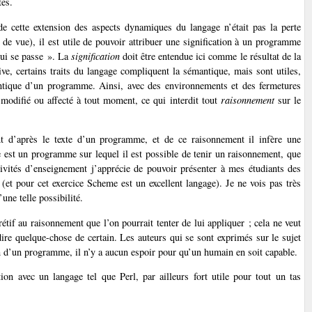
tés.
de cette extension des aspects dynamiques du langage n’était pas la perte
int de vue), il est utile de pouvoir attribuer une signification à un programme
qui se passe ». La
signification
doit être entendue ici comme le résultat de la
e, certains traits du langage compliquent la sémantique, mais sont utiles,
ntique d’un programme. Ainsi, avec des environnements et des fermetures
modifié ou affecté à tout moment, ce qui interdit tout
raisonnement
sur le
nt d’après le texte d’un programme, et de ce raisonnement il infère une
e est un programme sur lequel il est possible de tenir un raisonnement, que
tivités d’enseignement j’apprécie de pouvoir présenter à mes étudiants des
(et pour cet exercice Scheme est un excellent langage). Je ne vois pas très
ne telle possibilité.
étif au raisonnement que l’on pourrait tenter de lui appliquer ; cela ne veut
n dire quelque-chose de certain. Les auteurs qui se sont exprimés sur le sujet
on d’un programme, il n’y a aucun espoir pour qu’un humain en soit capable.
ion avec un langage tel que Perl, par ailleurs fort utile pour tout un tas