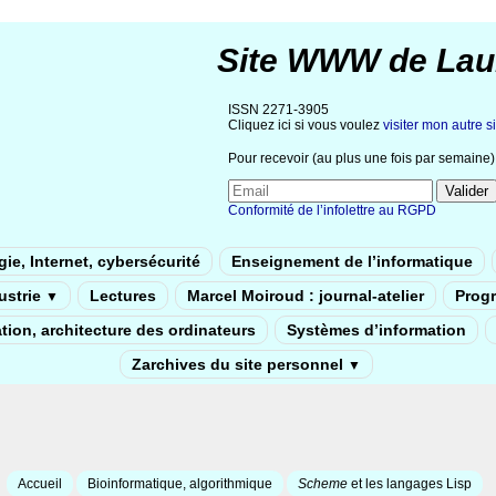
Site WWW de Lau
ISSN 2271-3905
Cliquez ici si vous voulez
visiter mon autre si
Pour recevoir (au plus une fois par semaine) 
Conformité de l’infolettre au RGPD
ie, Internet, cybersécurité
Enseignement de l’informatique
dustrie
Lectures
Marcel Moiroud : journal-atelier
Prog
▼
tion, architecture des ordinateurs
Systèmes d’information
Zarchives du site personnel
▼
Accueil
Bioinformatique, algorithmique
Scheme
et les langages Lisp