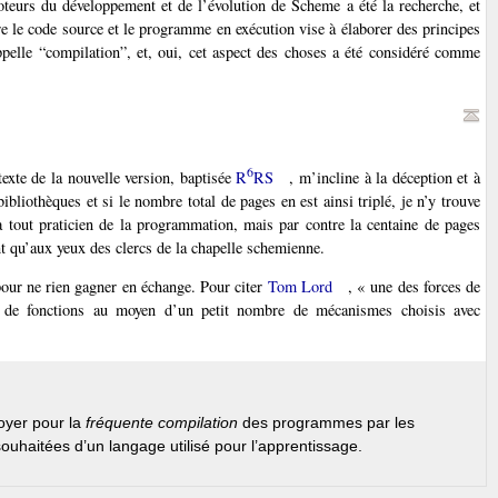
teurs du développement et de l’évolution de Scheme a été la recherche, et
re le code source et le programme en exécution vise à élaborer des principes
appelle “compilation”, et, oui, cet aspect des choses a été considéré comme
6
exte de la nouvelle version, baptisée
R
RS
, m’incline à la déception et à
bliothèques et si le nombre total de pages en est ainsi triplé, je n’y trouve
 à tout praticien de la programmation, mais par contre la centaine de pages
ent qu’aux yeux des clercs de la chapelle schemienne.
our ne rien gagner en échange. Pour citer
Tom Lord
, « une des forces de
é de fonctions au moyen d’un petit nombre de mécanismes choisis avec
doyer pour la
fréquente compilation
des programmes par les
 souhaitées d’un langage utilisé pour l’apprentissage.