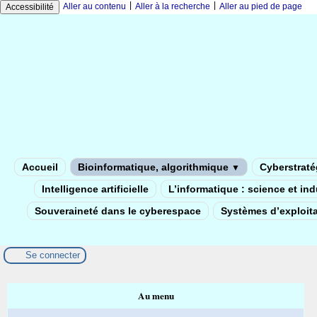
|
|
Aller au contenu
Aller à la recherche
Aller au pied de page
Accessibilité
Accueil
Bioinformatique, algorithmique
Cyberstratég
▼
Intelligence artificielle
L’informatique : science et in
Souveraineté dans le cyberespace
Systèmes d’exploita
Se connecter
Au menu