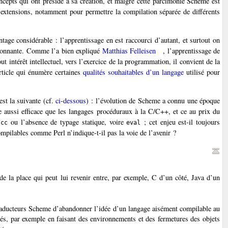
oncepts qui ont présidé à sa création, et malgré cette parcimonie Scheme est
 extensions, notamment pour permettre la compilation séparée de différents
age considérable : l’apprentissage en est raccourci d’autant, et surtout on
isonnante. Comme l’a bien expliqué
Matthias Felleisen
, l’apprentissage de
t intérêt intellectuel, vers l’exercice de la programmation, il convient de la
ticle qui énumère certaines
qualités souhaitables d’un langage
utilisé pour
st la suivante (cf.
ci-dessous
) : l’évolution de Scheme a connu une époque
le aussi efficace que les langages procéduraux à la C/C++, et ce au prix du
ou l’absence de typage statique, voire
; cet enjeu est-il toujours
/cc
eval
mpilables comme Perl n’indique-t-il pas la voie de l’avenir ?
de la place qui peut lui revenir entre, par exemple, C d’un côté, Java d’un
raducteurs Scheme d’abandonner l’idée d’un langage aisément compilable au
és, par exemple en faisant des environnements et des fermetures des objets