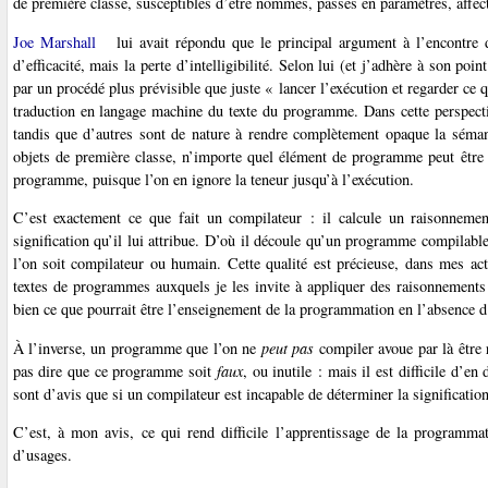
de première classe, susceptibles d’être nommés, passés en paramètres, affec
Joe Marshall
lui avait répondu que le principal argument à l’encontre 
d’efficacité, mais la perte d’intelligibilité. Selon lui (et j’adhère à son po
par un procédé plus prévisible que juste « lancer l’exécution et regarder ce 
traduction en langage machine du texte du programme. Dans cette perspectiv
tandis que d’autres sont de nature à rendre complètement opaque la séma
objets de première classe, n’importe quel élément de programme peut être 
programme, puisque l’on en ignore la teneur jusqu’à l’exécution.
C’est exactement ce que fait un compilateur : il calcule un raisonneme
signification qu’il lui attribue. D’où il découle qu’un programme compilabl
l’on soit compilateur ou humain. Cette qualité est précieuse, dans mes ac
textes de programmes auxquels je les invite à appliquer des raisonnements 
bien ce que pourrait être l’enseignement de la programmation en l’absence d’u
À l’inverse, un programme que l’on ne
peut pas
compiler avoue par là être r
pas dire que ce programme soit
faux
, ou inutile : mais il est difficile d’e
sont d’avis que si un compilateur est incapable de déterminer la significati
C’est, à mon avis, ce qui rend difficile l’apprentissage de la programmat
d’usages.