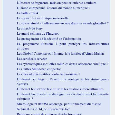
L’Internet se fragmente, mais on peut calculer sa courbure
L’Union européenne, colonie du monde numérique ?
La faille
Exim4
La signature électronique universelle
La souveraineté a-t-elle encore un sens dans un monde globalisé ?
Le
rootkit
de Sony
Le grand schisme de l’Internet
Le management de la sécurité de l’information
Le programme Einstein 3 pour protéger les infrastructures
critiques
Les
Global Commons
et l’Internet à la lumière d’Alfred Mahan
Les certificats serveur
Les cyberattaques sont-elles solubles dans l’armement cinétique ?
Les failles Meltdown et Spectre
Les mégadonnées utiles contre le terrorisme ?
L’Internet au large : l’avenir du routage et les
Autonomous
Systems
L’Internet bouleverse la culture et les relations inter-culturelles
L’Internet favorise-t-il le dialogue des civilisations et la diversité
culturelle ?
Micro-logiciel (BIOS), amorçage, partitionnement du disque
NoSuchCon 2014, de plus en plus fort
Rétroconception de composants électroniques