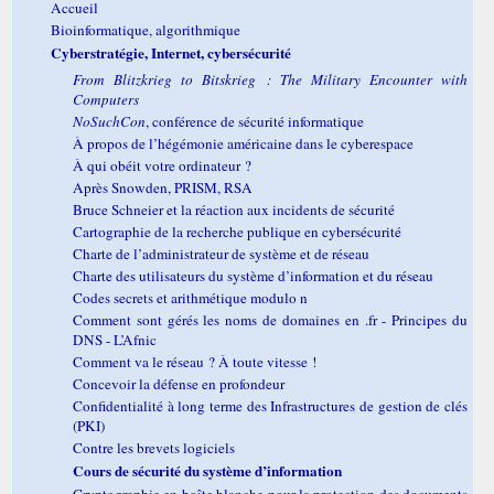
Accueil
Bioinformatique, algorithmique
Cyberstratégie, Internet, cybersécurité
From Blitzkrieg to Bitskrieg : The Military Encounter with
Computers
NoSuchCon
, conférence de sécurité informatique
À propos de l’hégémonie américaine dans le cyberespace
À qui obéit votre ordinateur ?
Après Snowden, PRISM, RSA
Bruce Schneier et la réaction aux incidents de sécurité
Cartographie de la recherche publique en cybersécurité
Charte de l’administrateur de système et de réseau
Charte des utilisateurs du système d’information et du réseau
Codes secrets et arithmétique modulo n
Comment sont gérés les noms de domaines en .fr - Principes du
DNS - L’Afnic
Comment va le réseau ? À toute vitesse !
Concevoir la défense en profondeur
Confidentialité à long terme des Infrastructures de gestion de clés
(PKI)
Contre les brevets logiciels
Cours de sécurité du système d’information
Cryptographie en boîte blanche pour la protection des documents