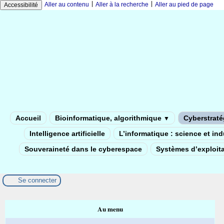
|
|
Aller au contenu
Aller à la recherche
Aller au pied de page
Accessibilité
Accueil
Bioinformatique, algorithmique
Cyberstratég
▼
Intelligence artificielle
L’informatique : science et in
Souveraineté dans le cyberespace
Systèmes d’exploita
Se connecter
Au menu