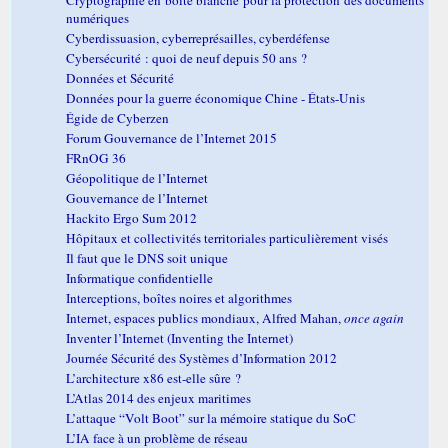
numériques
Cyberdissuasion, cyberreprésailles, cyberdéfense
Cybersécurité : quoi de neuf depuis 50 ans ?
Données et Sécurité
Données pour la guerre économique Chine - États-Unis
Égide de Cyberzen
Forum Gouvernance de l’Internet 2015
FRnOG 36
Géopolitique de l’Internet
Gouvernance de l’Internet
Hackito Ergo Sum 2012
Hôpitaux et collectivités territoriales particulièrement visés
Il faut que le DNS soit unique
Informatique confidentielle
Interceptions, boîtes noires et algorithmes
Internet, espaces publics mondiaux, Alfred Mahan,
once again
Inventer l’Internet (Inventing the Internet)
Journée Sécurité des Systèmes d’Information 2012
L’architecture x86 est-elle sûre ?
L’Atlas 2014 des enjeux maritimes
L’attaque “Volt Boot” sur la mémoire statique du SoC
L’IA face à un problème de réseau