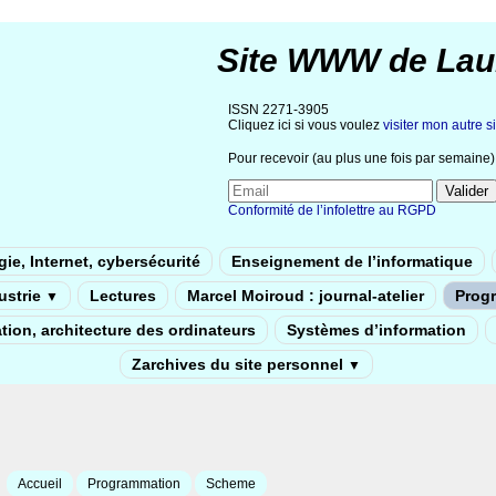
Site WWW de Lau
ISSN 2271-3905
Cliquez ici si vous voulez
visiter mon autre si
Pour recevoir (au plus une fois par semaine) 
Conformité de l’infolettre au RGPD
ie, Internet, cybersécurité
Enseignement de l’informatique
dustrie
Lectures
Marcel Moiroud : journal-atelier
Prog
▼
tion, architecture des ordinateurs
Systèmes d’information
Zarchives du site personnel
▼
Accueil
Programmation
Scheme