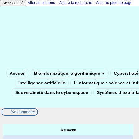
|
|
Aller au contenu
Aller à la recherche
Aller au pied de page
Accessibilité
Accueil
Bioinformatique, algorithmique
Cyberstratég
▼
Intelligence artificielle
L’informatique : science et in
Souveraineté dans le cyberespace
Systèmes d’exploita
Se connecter
Au menu