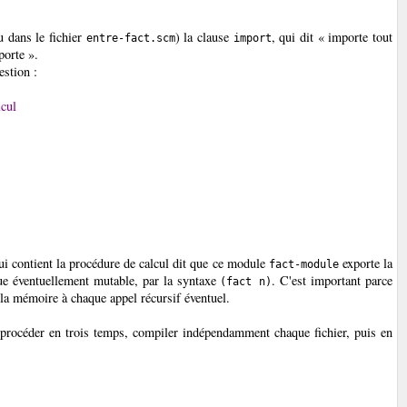
 dans le fichier
) la clause
, qui dit « importe tout
entre-fact.scm
import
orte ».
estion :
lcul
i contient la procédure de calcul dit que ce module
exporte la
fact-module
que éventuellement mutable, par la syntaxe
. C'est important parce
(fact n)
 la mémoire à chaque appel récursif éventuel.
t procéder en trois temps, compiler indépendamment chaque fichier, puis en