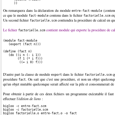
On remarquera dans la déclaration du module
(contenu
entre-fact-module
ce que le module
contenu dans le fichier
exp
fact-module
factorielle.scm
Un second fichier
contiendra la procédure de calcul en qu
factorielle.scm
Le fichier
contient module qui exporte la procédure de ca
factorielle.scm
(module fact-module

   (export (fact n)))

(define (fact n)

   (do ((i n (- i 1))

        (f 1 (* i f)))

D'autre part la clause de module
dans le fichier
qu
export
factorielle.scm
procédure
. On sait que c'est une procédure, et non un objet quelcon
fact
qu'un objet mutable quelconque serait affecté sur la pile et consommerait de
Pour obtenir à partir de ces deux fichiers un programme exécutable il fau
effectuer l'
édition de liens
:
bigloo -c entre-fact.scm

bigloo -c factorielle.scm
