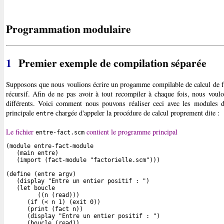
Programmation modulaire
1
Premier exemple de compilation séparée
Supposons que nous voulions écrire un progamme compilable de calcul de fact
récursif. Afin de ne pas avoir à tout recompiler à chaque fois, nous vou
différents. Voici comment nous pouvons réaliser ceci avec les modules 
principale
chargée d'appeler la procédure de calcul proprement dite :
entre
Le fichier
contient le programme principal
entre-fact.scm
(module entre-fact-module

   (main entre)

   (import (fact-module "factorielle.scm")))

(define (entre argv)

   (display "Entre un entier positif : ")

   (let boucle

         ((n (read)))

      (if (< n 1) (exit 0))

      (print (fact n))

      (display "Entre un entier positif : ")

      (boucle (read))
