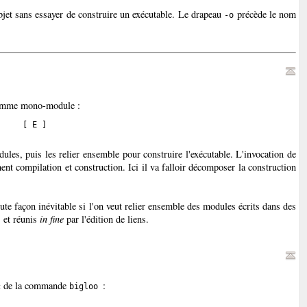
bjet sans essayer de construire un exécutable. Le drapeau
précède le nom
-o
ramme mono-module :
     [ E ]
dules
, puis les relier ensemble pour construire l'exécutable. L'invocation de
nt compilation et construction. Ici il va falloir décomposer la construction
ute façon inévitable si l'on veut relier ensemble des modules écrits dans des
s et réunis
in fine
par l'édition de liens.
de la commande
:
c
bigloo