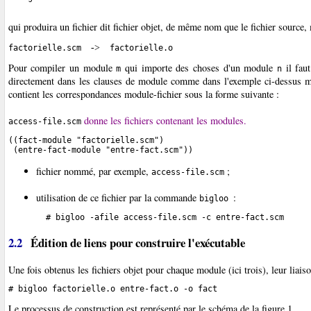
qui produira un fichier dit fichier objet, de même nom que le fichier source,
->
factorielle.scm  
Pour compiler un module
qui importe des choses d'un module
il faut
m
n
directement dans les clauses de module comme dans l'exemple ci-dessus mai
contient les correspondances module-fichier sous la forme suivante :
donne les fichiers contenant les modules.
access-file.scm
((fact-module "factorielle.scm")

 (entre-fact-module "entre-fact.scm"))
fichier nommé, par exemple,
;
access-file.scm
utilisation de ce fichier par la commande
:
bigloo
2.2
Édition de liens pour construire l'exécutable
Une fois obtenus les fichiers objet pour chaque module (ici trois), leur liai
Le processus de construction est représenté par le schéma de la figure 1.