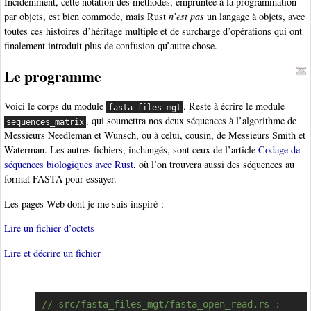
Incidemment, cette notation des méthodes, empruntée à la programmation
par objets, est bien commode, mais Rust
n’est pas
un langage à objets, avec
toutes ces histoires d’héritage multiple et de surcharge d’opérations qui ont
finalement introduit plus de confusion qu’autre chose.
Le programme
Voici le corps du module
. Reste à écrire le module
fasta_files_mgt
, qui soumettra nos deux séquences à l’algorithme de
sequences_matrix
Messieurs Needleman et Wunsch, ou à celui, cousin, de Messieurs Smith et
Waterman. Les autres fichiers, inchangés, sont ceux de l’article
Codage de
séquences biologiques avec Rust
, où l’on trouvera aussi des séquences au
format FASTA pour essayer.
Les pages Web dont je me suis inspiré :
Lire un fichier d’octets
Lire et décrire un fichier
// src/fasta_files_mgt/fasta_open_read.rs :
Copier