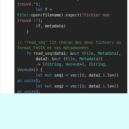
trouvé."
)
;
let
 f 
=
File
::
open
(
filename
)
.
expect
(
"Fichier non 
trouvé !"
)
;
(
f
,
 metadata
)
}
// "read_seq" lit chacun des deux fichiers au 
format FASTA et ses métadonnées.
fn
read_seq
(
data1
:
&
mut
(
File
,
Metadata
)
,
		data2
:
&
mut
(
File
,
Metadata
)
)
->
(
(
String
,
Vec
<
u8
>
)
,
(
String
,
Vec
<
u8
>
)
)
{
let
mut
 seq1 
=
vec!
[
0
;
 data1
.1
.
len
(
)
as
usize
]
;
let
mut
 seq2 
=
vec!
[
0
;
 data2
.1
.
len
(
)
as
usize
]
;
        data1
.0
.
read
(
&
mut
seq1
)
.
expect
(
"débordement de buffer"
)
;
        data2
.0
.
read
(
&
mut
seq2
)
.
expect
(
"débordement de buffer"
)
;
let
 seq1_str 
=