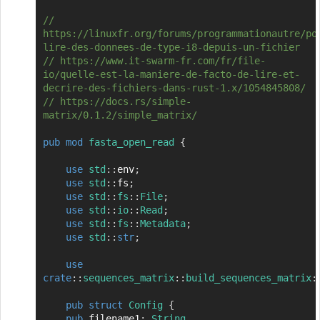
// 
https://linuxfr.org/forums/programmationautre/po
lire-des-donnees-de-type-i8-depuis-un-fichier
// https://www.it-swarm-fr.com/fr/file-
io/quelle-est-la-maniere-de-facto-de-lire-et-
decrire-des-fichiers-dans-rust-1.x/1054845808/
// https://docs.rs/simple-
matrix/0.1.2/simple_matrix/
pub
mod
fasta_open_read
{
use
std
::
env
;
use
std
::
fs
;
use
std
::
fs
::
File
;
use
std
::
io
::
Read
;
use
std
::
fs
::
Metadata
;
use
std
::
str
;
use
crate
::
sequences_matrix
::
build_sequences_matrix
:
pub
struct
Config
{
pub
 filename1
:
String
,