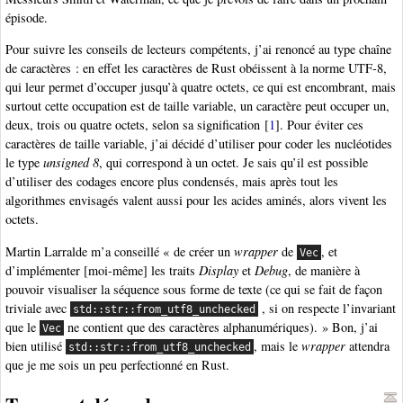
épisode.
Pour suivre les conseils de lecteurs compétents, j’ai renoncé au type chaîne
de caractères : en effet les caractères de Rust obéissent à la norme UTF-8,
qui leur permet d’occuper jusqu’à quatre octets, ce qui est encombrant, mais
surtout cette occupation est de taille variable, un caractère peut occuper un,
deux, trois ou quatre octets, selon sa signification
[
1
]
. Pour éviter ces
caractères de taille variable, j’ai décidé d’utiliser pour coder les nucléotides
le type
unsigned 8
, qui correspond à un octet. Je sais qu’il est possible
d’utiliser des codages encore plus condensés, mais après tout les
algorithmes envisagés valent aussi pour les acides aminés, alors vivent les
octets.
Martin Larralde m’a conseillé « de créer un
wrapper
de
, et
Vec
d’implémenter [moi-même] les traits
Display
et
Debug
, de manière à
pouvoir visualiser la séquence sous forme de texte (ce qui se fait de façon
triviale avec
, si on respecte l’invariant
std::str::from_utf8_unchecked
que le
ne contient que des caractères alphanumériques). » Bon, j’ai
Vec
bien utilisé
, mais le
wrapper
attendra
std::str::from_utf8_unchecked
que je me sois un peu perfectionné en Rust.