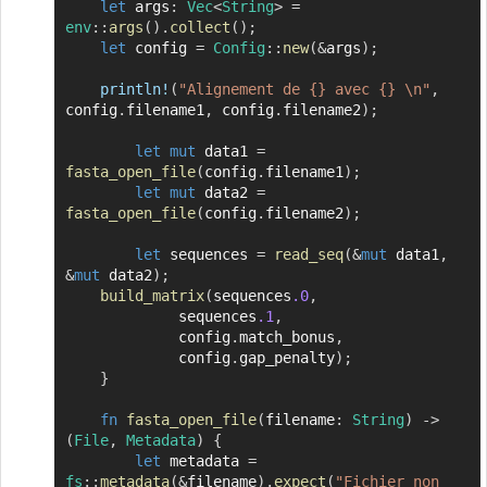
let
 args
:
Vec
<
String
>
=
env
::
args
(
)
.
collect
(
)
;
let
 config 
=
Config
::
new
(
&
args
)
;
println!
(
"Alignement de {} avec {} \n"
,
config
.
filename1
,
 config
.
filename2
)
;
let
mut
 data1 
=
fasta_open_file
(
config
.
filename1
)
;
let
mut
 data2 
=
fasta_open_file
(
config
.
filename2
)
;
let
 sequences 
=
read_seq
(
&
mut
 data1
,
&
mut
 data2
)
;
build_matrix
(
sequences
.0
,
		     sequences
.1
,
		     config
.
match_bonus
,
		     config
.
gap_penalty
)
;
}
fn
fasta_open_file
(
filename
:
String
)
->
(
File
,
Metadata
)
{
let
 metadata 
=
fs
::
metadata
(
&
filename
)
.
expect
(
"Fichier non 