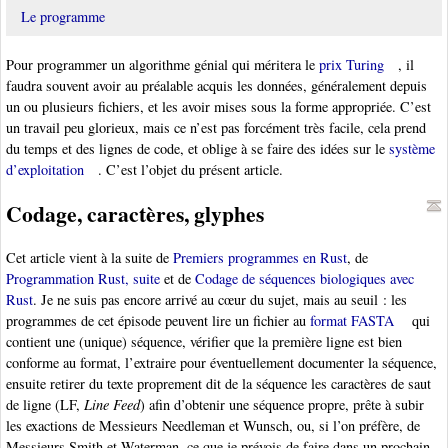
Le programme
Pour programmer un algorithme génial qui méritera le
prix Turing
, il
faudra souvent avoir au préalable acquis les données, généralement depuis
un ou plusieurs fichiers, et les avoir mises sous la forme appropriée. C’est
un travail peu glorieux, mais ce n’est pas forcément très facile, cela prend
du temps et des lignes de code, et oblige à se faire des idées sur le
système
d’exploitation
. C’est l’objet du présent article.
Codage, caractères, glyphes
Cet article vient à la suite de
Premiers programmes en Rust
, de
Programmation Rust, suite
et de
Codage de séquences biologiques avec
Rust
. Je ne suis pas encore arrivé au cœur du sujet, mais au seuil : les
programmes de cet épisode peuvent lire un fichier au
format FASTA
qui
contient une (unique) séquence, vérifier que la première ligne est bien
conforme au format, l’extraire pour éventuellement documenter la séquence,
ensuite retirer du texte proprement dit de la séquence les caractères de saut
de ligne (LF,
Line Feed
) afin d’obtenir une séquence propre, prête à subir
les exactions de Messieurs Needleman et Wunsch, ou, si l’on préfère, de
Messieurs Smith et Waterman, ce que je prévois de faire dans un prochain