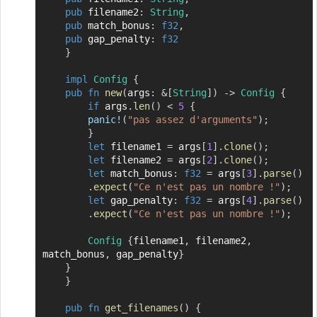
pub
 filename2
:
String
,
pub
 match_bonus
:
f32
,
pub
 gap_penalty
:
f32
}
impl
Config
{
pub
fn
new
(
args
:
&
[
String
]
)
->
Config
{
if
 args
.
len
(
)
<
5
{
panic!
(
"pas assez d'arguments"
)
;
}
let
 filename1 
=
 args
[
1
]
.
clone
(
)
;
let
 filename2 
=
 args
[
2
]
.
clone
(
)
;
let
 match_bonus
:
f32
=
 args
[
3
]
.
parse
(
)
.
expect
(
"Ce n'est pas un nombre !"
)
;
let
 gap_penalty
:
f32
=
 args
[
4
]
.
parse
(
)
.
expect
(
"Ce n'est pas un nombre !"
)
;
Config
{
filename1
,
 filename2
,
match_bonus
,
 gap_penalty
}
}
}
pub
fn
get_filenames
(
)
{