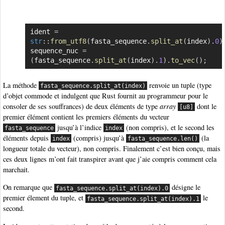
ident 
=
Copier
str
::
from_utf8
(
fasta_sequence
.
split_at
(
index
)
.
0
)
sequence_nuc 
=
(
fasta_sequence
.
split_at
(
index
)
.
1
)
.
to_vec
(
)
;
La méthode
renvoie un tuple (type
fasta_sequence.split_at(index)
d’objet commode et indulgent que Rust fournit au programmeur pour le
consoler de ses souffrances) de deux éléments de type
array
dont le
[u8]
premier élément contient les premiers éléments du vecteur
jusqu’à l’indice
(non compris), et le second les
fasta_sequence
index
éléments depuis
(compris) jusqu’à
(la
index
fasta_sequence.len()
longueur totale du vecteur), non compris. Finalement c’est bien conçu, mais
ces deux lignes m’ont fait transpirer avant que j’aie compris comment cela
marchait.
On remarque que
désigne le
fasta_sequence.split_at(index).0
premier élement du tuple, et
le
fasta_sequence.split_at(index).1
second.