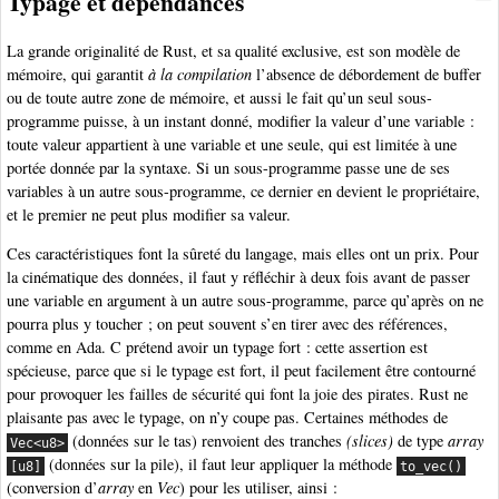
Typage et dépendances
La grande originalité de Rust, et sa qualité exclusive, est son modèle de
mémoire, qui garantit
à la compilation
l’absence de débordement de buffer
ou de toute autre zone de mémoire, et aussi le fait qu’un seul sous-
programme puisse, à un instant donné, modifier la valeur d’une variable :
toute valeur appartient à une variable et une seule, qui est limitée à une
portée donnée par la syntaxe. Si un sous-programme passe une de ses
variables à un autre sous-programme, ce dernier en devient le propriétaire,
et le premier ne peut plus modifier sa valeur.
Ces caractéristiques font la sûreté du langage, mais elles ont un prix. Pour
la cinématique des données, il faut y réfléchir à deux fois avant de passer
une variable en argument à un autre sous-programme, parce qu’après on ne
pourra plus y toucher ; on peut souvent s’en tirer avec des références,
comme en Ada. C prétend avoir un typage fort : cette assertion est
spécieuse, parce que si le typage est fort, il peut facilement être contourné
pour provoquer les failles de sécurité qui font la joie des pirates. Rust ne
plaisante pas avec le typage, on n’y coupe pas. Certaines méthodes de
(données sur le tas) renvoient des tranches
(slices)
de type
array
Vec<u8>
(données sur la pile), il faut leur appliquer la méthode
[u8]
to_vec()
(conversion d’
array
en
Vec
) pour les utiliser, ainsi :