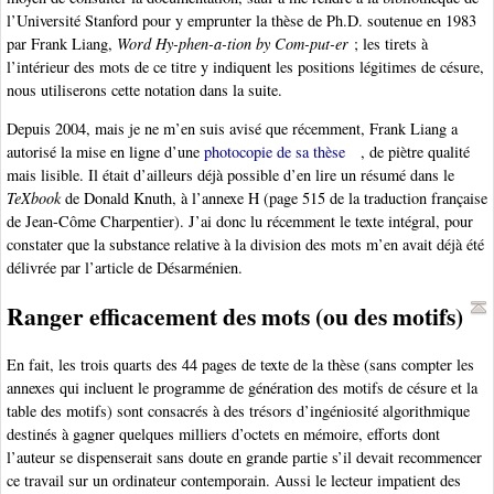
l’Université Stanford pour y emprunter la thèse de Ph.D. soutenue en 1983
par Frank Liang,
Word Hy-phen-a-tion by Com-put-er
; les tirets à
l’intérieur des mots de ce titre y indiquent les positions légitimes de césure,
nous utiliserons cette notation dans la suite.
Depuis 2004, mais je ne m’en suis avisé que récemment, Frank Liang a
autorisé la mise en ligne d’une
photocopie de sa thèse
, de piètre qualité
mais lisible. Il était d’ailleurs déjà possible d’en lire un résumé dans le
TeXbook
de Donald Knuth, à l’annexe H (page 515 de la traduction française
de Jean-Côme Charpentier). J’ai donc lu récemment le texte intégral, pour
constater que la substance relative à la division des mots m’en avait déjà été
délivrée par l’article de Désarménien.
Ranger efficacement des mots (ou des motifs)
En fait, les trois quarts des 44 pages de texte de la thèse (sans compter les
annexes qui incluent le programme de génération des motifs de césure et la
table des motifs) sont consacrés à des trésors d’ingéniosité algorithmique
destinés à gagner quelques milliers d’octets en mémoire, efforts dont
l’auteur se dispenserait sans doute en grande partie s’il devait recommencer
ce travail sur un ordinateur contemporain. Aussi le lecteur impatient des