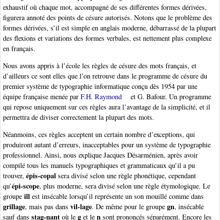
exhaustif où chaque mot, accompagné de ses différentes formes dérivées,
figurera annoté des points de césure autorisés. Notons que le problème des
formes dérivées, s’il est simple en anglais moderne, débarrassé de la plupart
des flexions et variations des formes verbales, est nettement plus complexe
en français.
Nous avons appris à l’école les règles de césure des mots français, et
d’ailleurs ce sont elles que l’on retrouve dans le programme de césure du
premier système de typographie informatique conçu dès 1954 par une
équipe française menée par
F.H. Raymond
et G. Bafour. Un programme
qui repose uniquement sur ces règles aura l’avantage de la simplicité, et il
permettra de diviser correctement la plupart des mots.
Néanmoins, ces règles acceptent un certain nombre d’exceptions, qui
produiront autant d’erreurs, inacceptables pour un système de typographie
professionnel. Ainsi, nous explique Jacques Désarménien, après avoir
compilé tous les manuels typographiques et grammaticaux qu’il a pu
épis-copal
trouver,
sera divisé selon une règle phonétique, cependant
épi-scope
qu’
, plus moderne, sera divisé selon une règle étymologique. Le
ill
groupe
est insécable lorsqu’il représente un son mouillé comme dans
grillage
vil-lage
gn
, mais pas dans
. De même pour le groupe
, insécable
stag-nant
g
n
sauf dans
où le
et le
sont prononcés séparément. Encore les