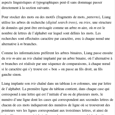
aspects linguistiques et typographiques peut-il sans dommage passer
directement à la section suivante.
Pour stocker des mots ou des motifs (fragments de mots,
patterns
), Liang
utilise les arbres de recherche
(digital search trees)
, ou
tries
, une structure
de données qui peut être envisagée comme un arbre
m
-aire, où
m
est le
nombre de lettres de l’alphabet sur lequel sont définis les mots. Les
recherches sont effectuées caractère par caractère, avec à chaque nœud une
alternative à
m
branches.
Comme les informaticiens préfèrent les arbres binaires, Liang passe ensuite
du
trie
m
-aire au
trie
chaîné implanté par un arbre binaire, où l’alternative à
m
branches est réalisée par une séquence de comparaisons, à chaque nœud
si le caractère qui s’y trouve est « bon » on passe au fils droit, au fils
gauche sinon.
Liang implante son
trie
chaîné dans un tableau à
m
colonnes, une par lettre
de l’alphabet. La première ligne du tableau contient, dans chaque case qui
correspond à une lettre qui est l’initiale d’un ou de plusieurs mots, le
numéro d’une ligne dont les cases qui correspondent aux secondes lettres de
chacun de ces mots indiqueront des numéros de ligne où se trouveront des
pointeurs vers les lignes correspondant aux troisièmes lettres, et ainsi de