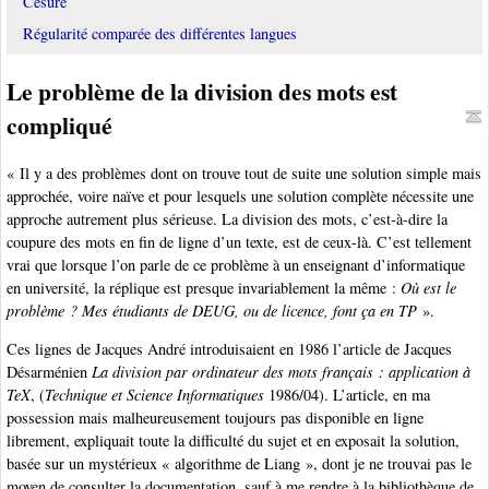
Césure
Régularité comparée des différentes langues
Le problème de la division des mots est
compliqué
« Il y a des problèmes dont on trouve tout de suite une solution simple mais
approchée, voire naïve et pour lesquels une solution complète nécessite une
approche autrement plus sérieuse. La division des mots, c’est-à-dire la
coupure des mots en fin de ligne d’un texte, est de ceux-là. C’est tellement
vrai que lorsque l’on parle de ce problème à un enseignant d’informatique
en université, la réplique est presque invariablement la même :
Où est le
problème ? Mes étudiants de DEUG, ou de licence, font ça en TP
».
Ces lignes de Jacques André introduisaient en 1986 l’article de Jacques
Désarménien
La division par ordinateur des mots français : application à
TeX
, (
Technique et Science Informatiques
1986/04). L’article, en ma
possession mais malheureusement toujours pas disponible en ligne
librement, expliquait toute la difficulté du sujet et en exposait la solution,
basée sur un mystérieux « algorithme de Liang », dont je ne trouvai pas le
moyen de consulter la documentation, sauf à me rendre à la bibliothèque de