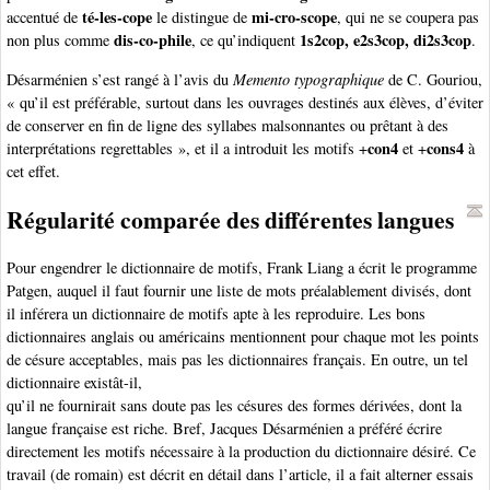
té-les-cope
mi-cro-scope
accentué de
le distingue de
, qui ne se coupera pas
dis-co-phile
1s2cop, e2s3cop, di2s3cop
non plus comme
, ce qu’indiquent
.
Désarménien s’est rangé à l’avis du
Memento typographique
de C. Gouriou,
« qu’il est préférable, surtout dans les ouvrages destinés aux élèves, d’éviter
de conserver en fin de ligne des syllabes malsonnantes ou prêtant à des
con4
cons4
interprétations regrettables », et il a introduit les motifs +
et +
à
cet effet.
Régularité comparée des différentes langues
Pour engendrer le dictionnaire de motifs, Frank Liang a écrit le programme
Patgen, auquel il faut fournir une liste de mots préalablement divisés, dont
il inférera un dictionnaire de motifs apte à les reproduire. Les bons
dictionnaires anglais ou américains mentionnent pour chaque mot les points
de césure acceptables, mais pas les dictionnaires français. En outre, un tel
dictionnaire existât-il,
qu’il ne fournirait sans doute pas les césures des formes dérivées, dont la
langue française est riche. Bref, Jacques Désarménien a préféré écrire
directement les motifs nécessaire à la production du dictionnaire désiré. Ce
travail (de romain) est décrit en détail dans l’article, il a fait alterner essais