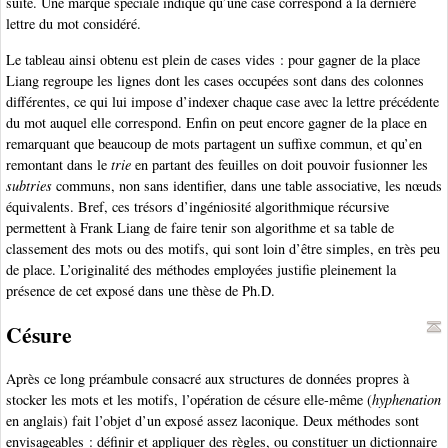
suite. Une marque spéciale indique qu’une case correspond à la dernière
lettre du mot considéré.
Le tableau ainsi obtenu est plein de cases vides : pour gagner de la place
Liang regroupe les lignes dont les cases occupées sont dans des colonnes
différentes, ce qui lui impose d’indexer chaque case avec la lettre précédente
du mot auquel elle correspond. Enfin on peut encore gagner de la place en
remarquant que beaucoup de mots partagent un suffixe commun, et qu’en
remontant dans le
trie
en partant des feuilles on doit pouvoir fusionner les
subtries
communs, non sans identifier, dans une table associative, les nœuds
équivalents. Bref, ces trésors d’ingéniosité algorithmique récursive
permettent à Frank Liang de faire tenir son algorithme et sa table de
classement des mots ou des motifs, qui sont loin d’être simples, en très peu
de place. L’originalité des méthodes employées justifie pleinement la
présence de cet exposé dans une thèse de Ph.D.
Césure
Après ce long préambule consacré aux structures de données propres à
stocker les mots et les motifs, l’opération de césure elle-même (
hyphenation
en anglais) fait l’objet d’un exposé assez laconique. Deux méthodes sont
envisageables : définir et appliquer des règles, ou constituer un dictionnaire