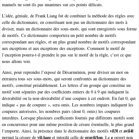
manuels ne sont-ils pas unanimes sur ces points délicats.
L’idée, géniale, de Frank Liang fut de combiner la méthode des règles avec
celle du dictionnaire, en constituant non pas un dictionnaire des mots à
diviser, mais un dictionnaire des sous-mots, qui sont enregistrés sous forme
de motifs. Ce dictionnaire comportera un petit nombre de motifs
correspondant aux règles, et un plus grand nombre de motifs correspondant
aux exceptions et aux exceptions des exceptions. Comment le motif de
l’exception pourra-t-il prendre le pas sur le motif de la règle, c’est ce que
nous allons voir.
Ainsi, pour reprendre l’exposé de Désarménien, pour diviser un mot on
extraiera tous ses sous-mots, qui seront confrontés au dictionnaire des
motifs, constitué préalablement. Les lettres d’un groupe qui constitue un
motif sont séparées par des coefficients entiers de 0 à 9 qui indiquent la
désirabilité ou la non-désirabilité d’une coupure à cet endroit. En fait 0, qui
indique « pas de coupure », sera omis. Les nombres impairs indiquent les
coupures autorisées, les nombres pairs (dont 0, omis) les coupures
interdites. Lorsque plusieurs coefficients fournis par différents motifs sont
en concurrence pour une même position de césure éventuelle, le plus grand
vil3l
avil4l
l’emporte. Ainsi, la présence dans le dictionnaire des motifs
et
vil-lage
gravil/lon
e
permet la césure de
et interdit celle de
. Le
ouvert non