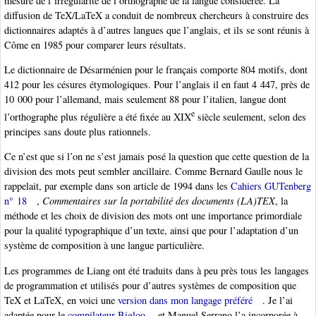
mesure de l’irrégularité de l’orthographe de la langue considérée. La
diffusion de TeX/LaTeX a conduit de nombreux chercheurs à construire des
dictionnaires adaptés à d’autres langues que l’anglais, et ils se sont réunis à
Côme en 1985 pour comparer leurs résultats.
Le dictionnaire de Désarménien pour le français comporte 804 motifs, dont
412 pour les césures étymologiques. Pour l’anglais il en faut 4 447, près de
10 000 pour l’allemand, mais seulement 88 pour l’italien, langue dont
e
l’orthographe plus régulière a été fixée au XIX
siècle seulement, selon des
principes sans doute plus rationnels.
Ce n’est que si l’on ne s’est jamais posé la question que cette question de la
division des mots peut sembler ancillaire. Comme Bernard Gaulle nous le
rappelait, par exemple dans son article de 1994 dans les
Cahiers GUTenberg
n° 18
,
Commentaires sur la portabilité des documents (LA)TEX
, la
méthode et les choix de division des mots ont une importance primordiale
pour la qualité typographique d’un texte, ainsi que pour l’adaptation d’un
système de composition à une langue particulière.
Les programmes de Liang ont été traduits dans à peu près tous les langages
de programmation et utilisés pour d’autres systèmes de composition que
TeX et LaTeX, en voici une
version dans mon langage préféré
. Je l’ai
adaptée pour le
compilateur Bigloo
et Manuel Serrano l’a incorporée à