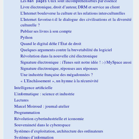
Les
Unix sont incompréhensibles par essence
man pages
Livre électronique, droit d’auteur, DRM et service au client
L’Internet bouleverse la culture et les relations inter-culturelles
L’Internet favorise-t-il le dialogue des civilisations et la diversité
culturelle ?
Publier ses livres à son compte
Python
Quand le digital défie l’État de droit
Quelques arguments contre la brevetabilité du logiciel
Révolution dans la nouvelle cité électronique
Signature électronique : iTunes suit notre idée ! :-) MySpace aussi
Signature électronique, réponses aux réponses
Une industrie française des mégadonnées ?
« L’Enchâssement », un hymne à la récursivité
Intelligence artificielle
L’informatique : science et industrie
Lectures
Marcel Moiroud : journal-atelier
Programmation
Révolution cyberindustrielle et iconomie
Souveraineté dans le cyberespace
Systèmes d’exploitation, architecture des ordinateurs
Systèmes d’information