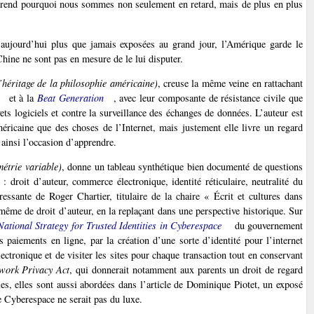
omprend pourquoi nous sommes non seulement en retard, mais de plus en plus
aujourd’hui plus que jamais exposées au grand jour, l’Amérique garde le
Chine ne sont pas en mesure de le lui disputer.
l’héritage de la philosophie américaine)
, creuse la même veine en rattachant
et à la
Beat Generation
, avec leur composante de résistance civile que
vets logiciels et contre la surveillance des échanges de données. L’auteur est
méricaine que des choses de l’Internet, mais justement elle livre un regard
 ainsi l’occasion d’apprendre.
métrie variable)
, donne un tableau synthétique bien documenté de questions
 : droit d’auteur, commerce électronique, identité réticulaire, neutralité du
ressante de Roger Chartier, titulaire de la chaire « Écrit et cultures dans
ême de droit d’auteur, en la replaçant dans une perspective historique. Sur
National Strategy for Trusted Identities in Cyberespace
du gouvernement
s paiements en ligne, par la création d’une sorte d’identité pour l’internet
ectronique et de visiter les sites pour chaque transaction tout en conservant
work Privacy Act
, qui donnerait notamment aux parents un droit de regard
les, elles sont aussi abordées dans l’article de Dominique Piotet, un exposé
e Cyberespace ne serait pas du luxe.