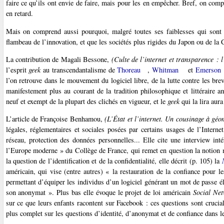
faire ce qu’ils ont envie de faire, mais pour les en empêcher. Bref, on c
en retard.
Mais on comprend aussi pourquoi, malgré toutes ses faiblesses qui sont 
flambeau de l’innovation, et que les sociétés plus rigides du Japon ou de la 
La contribution de Magali Bessone,
(Culte de l’internet et transparence : 
l’esprit
geek
au transcendantalisme de
Thoreau
,
Whitman
et
Emerson
l’on retrouve dans le mouvement du logiciel libre, de la lutte contre les bre
manifestement plus au courant de la tradition philosophique et littéraire a
neuf et exempt de la plupart des clichés en vigueur, et le
geek
qui la lira aura
L’article de Françoise Benhamou,
(L’État et l’internet. Un cousinage à géo
légales, réglementaires et sociales posées par certains usages de l’Internet
réseau, protection des données personnelles... Elle cite une interview inté
l’Europe moderne » du Collège de France, qui remet en question la notion m
la question de l’identification et de la confidentialité, elle décrit (p. 105) la
américain, qui vise (entre autres) « la restauration de la confiance pour le
permettant d’équiper les individus d’un logiciel générant un mot de passe él
son anonymat ». Plus bas elle évoque le projet de loi américain
Social Net
sur ce que leurs enfants racontent sur Facebook : ces questions sont crucia
plus complet sur les questions d’identité, d’anonymat et de confiance dans l