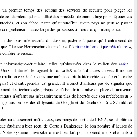
s un premier temps des actions des services de sécurité pour piéger les
n de ces derniers qui ont utilisé des procédés de camouflage pour déjouer ces
 autorités, et son échec, parce qu’aujourd’hui aucun pays ne peut se passer
e compréhension assez large des processus à l’œuvre, qui manque ici.
 un des plus intéressants du dossier, justement parce qu’il entreprend de
ce que Clarisse Herrenschmidt appelle «
l’écriture informatique-réticulaire
»,
 confère le réseau.
ion informatique-réticulaire, telles qu’observées dans le milieu des
geeks
Unix, l’Internet, le logiciel libre, LaTeX et tant d’autres choses. Il montre
 tradition ecclésiale, dans une ambiance où la hiérarchie sociale et le cadre
iguré) et d’entreprendre est grande. Il n’omet d’ailleurs pas de signaler que
loiement des technologies, risque « d’aboutir à la mise en place de nouveaux
hniques n’offrant pas nécessairement plus de libertés que son prédécesseur »
 songe aux propos des dirigeants de Google et de Facebook, Eric Schmidt et
 !
coles au classement méticuleux, ses rangs de sortie de l’ENA, ses diplômes
aque étudiant a bien reçu, de Corte à Dunkerque, le bon nombre d’heures de
. Notre système universitaire n’est pas fait pour apprendre aux étudiants à