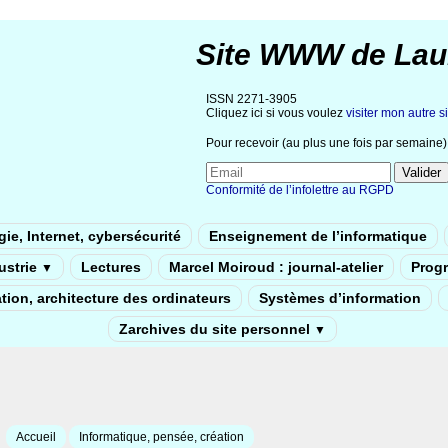
Site WWW de Lau
ISSN 2271-3905
Cliquez ici si vous voulez
visiter mon autre si
Pour recevoir (au plus une fois par semaine) 
Conformité de l’infolettre au RGPD
ie, Internet, cybersécurité
Enseignement de l’informatique
dustrie
Lectures
Marcel Moiroud : journal-atelier
Prog
▼
tion, architecture des ordinateurs
Systèmes d’information
Zarchives du site personnel
▼
Accueil
Informatique, pensée, création