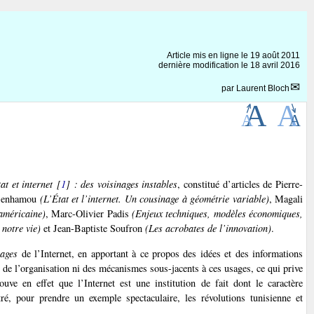
Article mis en ligne le
19 août 2011
dernière modification le 18 avril 2016
par
Laurent Bloch
at et internet
[
1
]
: des voisinages instables
, constitué d’articles de Pierre-
 Benhamou
(L’État et l’internet. Un cousinage à géométrie variable)
, Magali
 américaine)
, Marc-Olivier Padis
(Enjeux techniques, modèles économiques,
notre vie)
et Jean-Baptiste Soufron
(Les acrobates de l’innovation)
.
ages
de l’Internet, en apportant à ce propos des idées et des informations
 de l’organisation ni des mécanismes sous-jacents à ces usages, ce qui prive
uve en effet que l’Internet est une institution de fait dont le caractère
ré, pour prendre un exemple spectaculaire, les révolutions tunisienne et