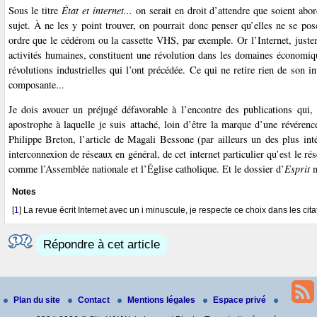
Sous le titre
État et internet...
on serait en droit d’attendre que soient abor
sujet. À ne les y point trouver, on pourrait donc penser qu’elles ne se pos
ordre que le cédérom ou la cassette VHS, par exemple. Or l’Internet, justem
activités humaines, constituent une révolution dans les domaines économiqu
révolutions industrielles qui l’ont précédée. Ce qui ne retire rien de son i
composante...
Je dois avouer un préjugé défavorable à l’encontre des publications qui, 
apostrophe à laquelle je suis attaché, loin d’être la marque d’une révérenc
Philippe Breton, l’article de Magali Bessone (par ailleurs un des plus inté
interconnexion de réseaux en général, de cet internet particulier qu’est le r
comme l’Assemblée nationale et l’Église catholique. Et le dossier d’
Esprit
n
Notes
[
1
]
La revue écrit Internet avec un i minuscule, je respecte ce choix dans les citat
Répondre à cet article
Plan du site
Contact
Mentions légales
Espace privé