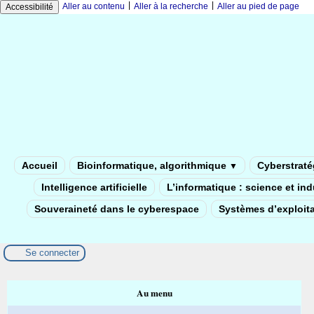
|
|
Aller au contenu
Aller à la recherche
Aller au pied de page
Accessibilité
Accueil
Bioinformatique, algorithmique
Cyberstratég
▼
Intelligence artificielle
L’informatique : science et in
Souveraineté dans le cyberespace
Systèmes d’exploita
Se connecter
Au menu