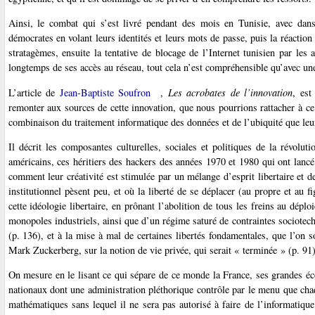
Ainsi, le combat qui s’est livré pendant des mois en Tunisie, avec dan
démocrates en volant leurs identités et leurs mots de passe, puis la réactio
stratagèmes, ensuite la tentative de blocage de l’Internet tunisien par les
longtemps de ses accès au réseau, tout cela n’est compréhensible qu’avec un
L’article de
Jean-Baptiste Soufron
,
Les acrobates de l’innovation
, est
remonter aux sources de cette innovation, que nous pourrions rattacher à 
combinaison du traitement informatique des données et de l’ubiquité que leur
Il décrit les composantes culturelles, sociales et politiques de la révolut
américains, ces héritiers des hackers des années 1970 et 1980 qui ont lancé 
comment leur créativité est stimulée par un mélange d’esprit libertaire et de
institutionnel pèsent peu, et où la liberté de se déplacer (au propre et au f
cette idéologie libertaire, en prônant l’abolition de tous les freins au dép
monopoles industriels, ainsi que d’un régime saturé de contraintes sociotec
(p. 136), et à la mise à mal de certaines libertés fondamentales, que l’on
Mark Zuckerberg, sur la notion de vie privée, qui serait « terminée » (p. 91)
On mesure en le lisant ce qui sépare de ce monde la France, ses grandes é
nationaux dont une administration pléthorique contrôle par le menu que ch
mathématiques sans lequel il ne sera pas autorisé à faire de l’informatique