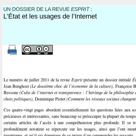
UN DOSSIER DE LA REVUE
ESPRIT
:
L’État et les usages de l’Internet
Le numéro de juillet 2011 de la revue
Esprit
présente un dossier intitulé
Ét
Jean Benghozi
(Le deuxième choc de l’économie de la culture)
, Françoise
Bessone
(Culte de l’internet et transparence : l’héritage de la philosophie
choix politiques)
, Dominique Piotet
(Comment les réseaux sociaux changent 
Ces quatre-vingt pages abordent essentiellement les questions liées aux
us
précieuses et intéressantes, sans beaucoup se préoccuper la plupart du temps
certains articles de l’accès à une compréhension plus profonde. Il se tro
profondément novateur se répercute sur les usages, ainsi que l’ont mont
égyptienne, et qu’il est dommage de se priver d’en comprendre les ressorts.