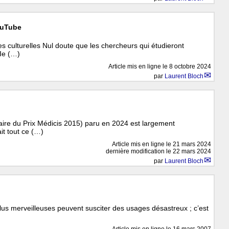
ouTube
es culturelles Nul doute que les chercheurs qui étudieront
XIe (…)
Article mis en ligne le
8 octobre 2024
par
Laurent Bloch
aire du Prix Médicis 2015) paru en 2024 est largement
it tout ce (…)
Article mis en ligne le
21 mars 2024
dernière modification le 22 mars 2024
par
Laurent Bloch
lus merveilleuses peuvent susciter des usages désastreux ; c’est
Article mis en ligne le
16 mars 2007