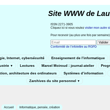
Site WWW de Lau
ISSN 2271-3905
Cliquez ici si vous voulez
visiter mon autre si
Pour recevoir (au plus une fois par semaine) 
Conformité de l’infolettre au RGPD
ie, Internet, cybersécurité
Enseignement de l’informatique
dustrie
Lectures
Marcel Moiroud : journal-atelier
Prog
▼
tion, architecture des ordinateurs
Systèmes d’information
Zarchives du site personnel
▼
Accueil
Informatique, pensée, création