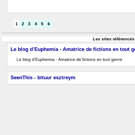
1
2
3
4
5
6
Les sites référencés
Le blog d’Euphemia - Amatrice de fictions en tout g
Le blog d’Euphemia - Amatrice de fictions en tout genre
SeenThis - bituur esztreym