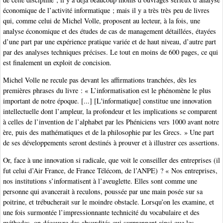
économique de l’activité informatique ; mais il y a très très peu de livres
qui, comme celui de Michel Volle, proposent au lecteur, à la fois, une
analyse économique et des études de cas de management détaillées, étayées
d’une part par une expérience pratique variée et de haut niveau, d’autre part
par des analyses techniques précises. Le tout en moins de 600 pages, ce qui
est finalement un exploit de concision.
Michel Volle ne recule pas devant les affirmations tranchées, dès les
premières phrases du livre : « L’informatisation est le phénomène le plus
important de notre époque. [...] [L'informatique] constitue une innovation
intellectuelle dont l’ampleur, la profondeur et les implications se comparent
à celles de l’invention de l’alphabet par les Phéniciens vers 1000 avant notre
ère, puis des mathématiques et de la philosophie par les Grecs. » Une part
de ses développements seront destinés à prouver et à illustrer ces assertions.
Or, face à une innovation si radicale, que voit le conseiller des entreprises (il
fut celui d’Air France, de France Télécom, de l’ANPE) ? « Nos entreprises,
nos institutions s’informatisent à l’aveuglette. Elles sont comme une
personne qui avancerait à reculons, poussée par une main posée sur sa
poitrine, et trébucherait sur le moindre obstacle. Lorsqu’on les examine, et
une fois surmontée l’impressionnante technicité du vocabulaire et des
méthodes, on découvre des absurdités qui surprennent ainsi que les