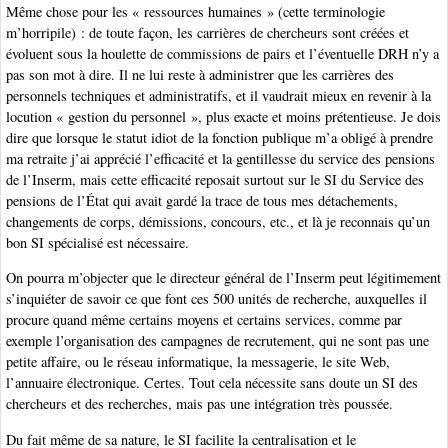
Même chose pour les « ressources humaines » (cette terminologie
m’horripile) : de toute façon, les carrières de chercheurs sont créées et
évoluent sous la houlette de commissions de pairs et l’éventuelle DRH n’y a
pas son mot à dire. Il ne lui reste à administrer que les carrières des
personnels techniques et administratifs, et il vaudrait mieux en revenir à la
locution « gestion du personnel », plus exacte et moins prétentieuse. Je dois
dire que lorsque le statut idiot de la fonction publique m’a obligé à prendre
ma retraite j’ai apprécié l’efficacité et la gentillesse du service des pensions
de l’Inserm, mais cette efficacité reposait surtout sur le SI du Service des
pensions de l’État qui avait gardé la trace de tous mes détachements,
changements de corps, démissions, concours, etc., et là je reconnais qu’un
bon SI spécialisé est nécessaire.
On pourra m’objecter que le directeur général de l’Inserm peut légitimement
s’inquiéter de savoir ce que font ces 500 unités de recherche, auxquelles il
procure quand même certains moyens et certains services, comme par
exemple l’organisation des campagnes de recrutement, qui ne sont pas une
petite affaire, ou le réseau informatique, la messagerie, le site Web,
l’annuaire électronique. Certes. Tout cela nécessite sans doute un SI des
chercheurs et des recherches, mais pas une intégration très poussée.
Du fait même de sa nature, le SI facilite la centralisation et le