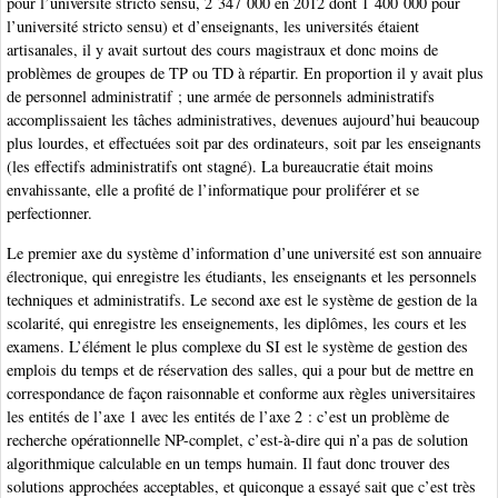
pour l’université stricto sensu, 2 347 000 en 2012 dont 1 400 000 pour
l’université stricto sensu) et d’enseignants, les universités étaient
artisanales, il y avait surtout des cours magistraux et donc moins de
problèmes de groupes de TP ou TD à répartir. En proportion il y avait plus
de personnel administratif ; une armée de personnels administratifs
accomplissaient les tâches administratives, devenues aujourd’hui beaucoup
plus lourdes, et effectuées soit par des ordinateurs, soit par les enseignants
(les effectifs administratifs ont stagné). La bureaucratie était moins
envahissante, elle a profité de l’informatique pour proliférer et se
perfectionner.
Le premier axe du système d’information d’une université est son annuaire
électronique, qui enregistre les étudiants, les enseignants et les personnels
techniques et administratifs. Le second axe est le système de gestion de la
scolarité, qui enregistre les enseignements, les diplômes, les cours et les
examens. L’élément le plus complexe du SI est le système de gestion des
emplois du temps et de réservation des salles, qui a pour but de mettre en
correspondance de façon raisonnable et conforme aux règles universitaires
les entités de l’axe 1 avec les entités de l’axe 2 : c’est un problème de
recherche opérationnelle NP-complet, c’est-à-dire qui n’a pas de solution
algorithmique calculable en un temps humain. Il faut donc trouver des
solutions approchées acceptables, et quiconque a essayé sait que c’est très