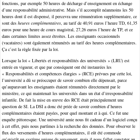
fonctions, par exemple 50 heures de décharge d’enseignement en échange
d’une responsabilité administrative. Mais s’il accomplit néanmoins les 50
heures dont il est dispensé, il percevra une rémunération supplémentaire, ce
sont des
heures complémentaires
, au tarif de 40,91 euros l’heure TD, 61,35
euros pour une heure de cours magistral, 27,26 euros l’heure de TP, et ce
dans certaines limites assez étroites. Les enseignants occasionnels
(vacataires) sont également rémunérés au tarif des heures complémentaires.
Ça c’est la règle fixée par la loi.
Lorsque la loi « Libertés et responsabilités des universités » (LRU) est
entrée en vigueur, et que par conséquent ont été instaurées les
« Responsabilités et compétences élargies » (RCE) prévues par cette loi,
l’université a dû se préoccuper de savoir combien elle dépensait, parce
qu’auparavant les enseignants étaient rémunérés directement par le
ministère, ce qui maintenait les universités dans un état d’irresponsabilité
infantile. De fait la mise en œuvre des RCE était principalement une
question de SI. La DSI a donc été priée de savoir combien d’heures
complémentaires étaient payées, pour quel montant et à qui. Ce fut une
enquête pittoresque. Une université amie nous fit cadeau d’un logiciel conçu
à cet effet, puis nous partîmes à la recherche des données. Pour observer le
flux des versements d’heures complémentaires, il eût été commode
qu’existât un système unique de versement, mais il nous fallut constater au