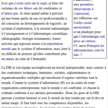
livre que j’avais écrit sur le sujet
, et bien sûr
mes
premières
certaines de ces
thèses
ont été confirmées et
observations à
d’
autres pas
. Je tiens quand même à préciser
l’université
,
des réflexions sur
qu’une bonne partie de ma vie professionnelle a
l’ordre social
été consacrée au développement de logiciels, au
universitaire
,
système d’exploitation, à la sécurité informatique,
et un plaidoyer pour
à l’enseignement et à l’informatique scientifique
que
l’informatique soit
(démographie, biologie notamment), toutes
prise au sérieux
.
activités qui exposent moins à la
réprobation
Cf. aussi
Pourquoi les
morale
que le système d’information, mais dont il
informaticiens sont-ils
est difficile de prouver qu’elles contribuent plus
haïs ?
.
ou mieux au salut de l’humanité.
Le DSI et son équipe accomplissent un travail indispensable, mais soumis à
des contraintes techniques, humaines, sociales, réglementaires et
organisationnelles multiples qui interdisent d’espérer satisfaire tout le
monde. Comme le système d’information (SI) est au centre de toute
organisation contemporaine, tout le monde y est confronté, et chacun le
souhaite conforme à ses attentes personnelles. Donc les gens de la DSI
peuvent s’estimer heureux si
tout le monde
ne leur tombe pas sur le dos en
même temps. Il faut faire avec les compétences disponibles, les
réglementations aberrantes, les logiciels incomplets faute de moyens