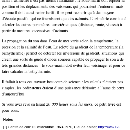
Mais l’azimétrie n’est pas moins fascinante : le sous-marin doit repérer la
position et les déplacements des vaisseaux qui pourraient l’entourer, mais
comme il doit aussi rester furtif, il ne peut recourir qu’à des moyens
d’écoute passifs, qui ne fournissent que des azimuts. L’azimétrie consiste à
calculer les autres paramètres caractéristiques (distance, route, vitesse) à
partir de mesures successives d’azimuts.
La propagation du son dans l’eau de mer varie selon la température, la
pression et la salinité de l’eau. Le relevé du gradient de la température (la
bathythermie) permet de détecter les inversions de gradient, situations qui
créent une sorte de guide d’ondes sonores capable de propager le son à de
très grandes distances : le sous-marin doit éviter leur voisinage, et pour ce
faire calculer la bathythermie.
Il fallait à tous ces travaux beaucoup de science : les calculs n’étaient pas
simples, les ordinateurs étaient d’une puissance dérisoire à l’aune de ceux
d’aujourd’hui.
Si vous avez rêvé en lisant
20 000 lieues sous les mers
, ce petit livre est
pour vous.
Notes
[
1
]
Centre de calcul Cœlacanthe 1963-1970, Claude Kaiser,
http://www.ilv-