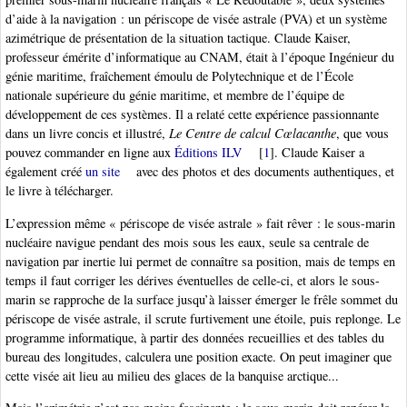
d’aide à la navigation : un périscope de visée astrale (PVA) et un système
azimétrique de présentation de la situation tactique. Claude Kaiser,
professeur émérite d’informatique au CNAM, était à l’époque Ingénieur du
génie maritime, fraîchement émoulu de Polytechnique et de l’École
nationale supérieure du génie maritime, et membre de l’équipe de
développement de ces systèmes. Il a relaté cette expérience passionnante
dans un livre concis et illustré,
Le Centre de calcul Cœlacanthe
, que vous
pouvez commander en ligne aux
Éditions ILV
[
1
]
. Claude Kaiser a
également créé
un site
avec des photos et des documents authentiques, et
le livre à télécharger.
L’expression même « périscope de visée astrale » fait rêver : le sous-marin
nucléaire navigue pendant des mois sous les eaux, seule sa centrale de
navigation par inertie lui permet de connaître sa position, mais de temps en
temps il faut corriger les dérives éventuelles de celle-ci, et alors le sous-
marin se rapproche de la surface jusqu’à laisser émerger le frêle sommet du
périscope de visée astrale, il scrute furtivement une étoile, puis replonge. Le
programme informatique, à partir des données recueillies et des tables du
bureau des longitudes, calculera une position exacte. On peut imaginer que
cette visée ait lieu au milieu des glaces de la banquise arctique...