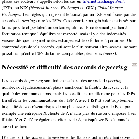
placés ces routeurs s’appelle selon les cas un
Internet Exchange Point
(IXP), ou NIX
(Neutral Internet Exchange)
ou GIX
(Global Internet
Exchange)
. Les règles qui régissent le transit par un IXP sont fixées par des
accords de
peering
entre les ISPs. Ces accords sont généralement basés sur
la réciprocité et postulent un certain équilibre, ils ne donnent pas lieu à
facturation tant que l’équilibre est respecté, mais il y a des indemnités
versées dès que la symétrie des échanges est trop fortement perturbée. On
comprend que de tels accords, qui sont le plus souvent ultra-secrets, ne sont
possibles qu’entre ISPs de tailles comparables, des pairs
(peers)
.
Nécessité et difficulté des accords de
peering
Les accords de
peering
sont indispensables, des accords de
peering
nombreux et judicieusement placés améliorent la fluidité du réseau et la
qualité des communications, mais ils constituent un dilemme pour les ISPs.
En effet, si les communications de l’ISP A avec l’ISP B sont trop bonnes,
la qualité de son réseau risque de ne plus assez le distinguer de B, et par
exemple une entreprise X cliente de A n’aura plus de raison d’imposer à ses
filiales Y et Z d’être également clientes de A, puisqu’avec B cela marche
aussi très bien.
D’autre part, les accords de
peering
et les liaisons qui en résultent ouvrent