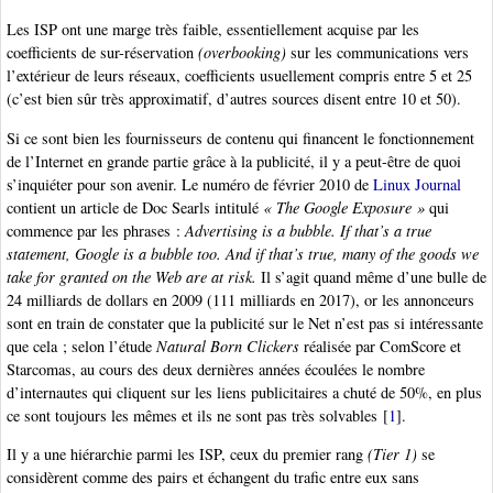
Les ISP ont une marge très faible, essentiellement acquise par les
coefficients de sur-réservation
(overbooking)
sur les communications vers
l’extérieur de leurs réseaux, coefficients usuellement compris entre 5 et 25
(c’est bien sûr très approximatif, d’autres sources disent entre 10 et 50).
Si ce sont bien les fournisseurs de contenu qui financent le fonctionnement
de l’Internet en grande partie grâce à la publicité, il y a peut-être de quoi
s’inquiéter pour son avenir. Le numéro de février 2010 de
Linux Journal
contient un article de Doc Searls intitulé
« The Google Exposure »
qui
commence par les phrases :
Advertising is a bubble. If that’s a true
statement, Google is a bubble too. And if that’s true, many of the goods we
take for granted on the Web are at risk.
Il s’agit quand même d’une bulle de
24 milliards de dollars en 2009 (111 milliards en 2017), or les annonceurs
sont en train de constater que la publicité sur le Net n’est pas si intéressante
que cela ; selon l’étude
Natural Born Clickers
réalisée par ComScore et
Starcomas, au cours des deux dernières années écoulées le nombre
d’internautes qui cliquent sur les liens publicitaires a chuté de 50%, en plus
ce sont toujours les mêmes et ils ne sont pas très solvables
[
1
]
.
Il y a une hiérarchie parmi les ISP, ceux du premier rang
(Tier 1)
se
considèrent comme des pairs et échangent du trafic entre eux sans