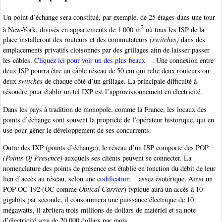
Un point d’échange sera constitué, par exemple, de 25 étages dans une tour
2
à New-York, divisés en appartements de 1 000 m
où tous les ISP de la
place installeront des routeurs et des commutateurs
(switches)
dans des
emplacements privatifs cloisonnés par des grillages afin de laisser passer
les câbles.
Cliquez ici pour voir un des plus beaux
. Une connexion entre
deux ISP pourra être un câble réseau de 50 cm qui relie deux routeurs ou
deux
switches
de chaque côté d’un grillage. La principale difficulté à
résoudre pour établir un tel IXP est l’approvisionnement en électricité.
Dans les pays à tradition de monopole, comme la France, les locaux des
points d’échange sont souvent la propriété de l’opérateur historique, qui en
use pour gêner le développement de ses concurrents.
Outre des IXP (points d’échange), le réseau d’un ISP comporte des POP
(Points Of Presence)
auxquels ses clients peuvent se connecter. La
nomenclature des points de présence est établie en fonction du débit de leur
lien d’accès au réseau, selon une
codification
assez ésotérique. Ainsi un
POP OC 192 (OC comme
Optical Carrier
) typique aura un accès à 10
gigabits par seconde, il consommera une puissance électrique de 10
mégawatts, il abritera trois millions de dollars de matériel et sa note
d’électricité sera de 20 000 dollars par mois.