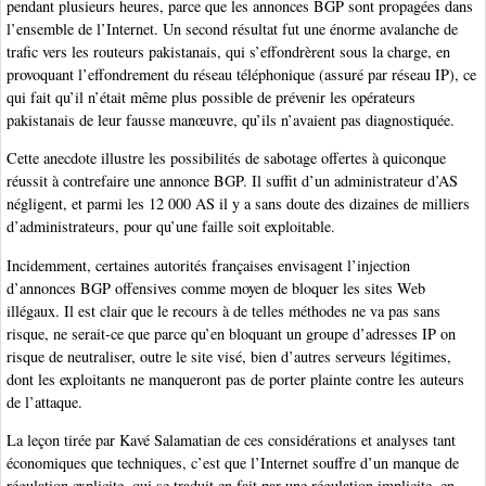
pendant plusieurs heures, parce que les annonces BGP sont propagées dans
l’ensemble de l’Internet. Un second résultat fut une énorme avalanche de
trafic vers les routeurs pakistanais, qui s’effondrèrent sous la charge, en
provoquant l’effondrement du réseau téléphonique (assuré par réseau IP), ce
qui fait qu’il n’était même plus possible de prévenir les opérateurs
pakistanais de leur fausse manœuvre, qu’ils n’avaient pas diagnostiquée.
Cette anecdote illustre les possibilités de sabotage offertes à quiconque
réussit à contrefaire une annonce BGP. Il suffit d’un administrateur d’AS
négligent, et parmi les 12 000 AS il y a sans doute des dizaines de milliers
d’administrateurs, pour qu’une faille soit exploitable.
Incidemment, certaines autorités françaises envisagent l’injection
d’annonces BGP offensives comme moyen de bloquer les sites Web
illégaux. Il est clair que le recours à de telles méthodes ne va pas sans
risque, ne serait-ce que parce qu’en bloquant un groupe d’adresses IP on
risque de neutraliser, outre le site visé, bien d’autres serveurs légitimes,
dont les exploitants ne manqueront pas de porter plainte contre les auteurs
de l’attaque.
La leçon tirée par Kavé Salamatian de ces considérations et analyses tant
économiques que techniques, c’est que l’Internet souffre d’un manque de
régulation explicite, qui se traduit en fait par une régulation implicite, en