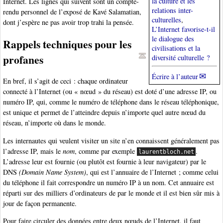
la culture et les
Internet. Les lignes qui suivent sont un compte-
relations inter-
rendu personnel de l’exposé de Kavé Salamatian,
culturelles
,
dont j’espère ne pas avoir trop trahi la pensée.
L’Internet favorise-t-il
le dialogue des
Rappels techniques pour les
civilisations et la
profanes
diversité culturelle ?
Écrire à l’auteur
En bref, il s’agit de ceci : chaque ordinateur
connecté à l’Internet (ou « nœud » du réseau) est doté d’une adresse IP, ou
numéro IP, qui, comme le numéro de téléphone dans le réseau téléphonique,
est unique et permet de l’atteindre depuis n’importe quel autre nœud du
réseau, n’importe où dans le monde.
Les internautes qui veulent visiter un site n’en connaissent généralement pas
l’adresse IP, mais le
nom
, comme par exemple
.
laurentbloch.net
L’adresse leur est fournie (ou plutôt est fournie à leur navigateur) par le
DNS
(Domain Name System)
, qui est l’annuaire de l’Internet ; comme celui
du téléphone il fait correspondre un numéro IP à un nom. Cet annuaire est
réparti sur des milliers d’ordinateurs de par le monde et il est bien sûr mis à
jour de façon permanente.
Pour faire circuler des données entre deux nœuds de l’Internet, il faut