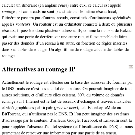
calculer un itinéraire (en anglais
route
) entre eux, ce calcul est appelé
routage
; si ces nœuds ne sont pas situés sur le même réseau local,
l’itinéraire passera par d’autres nœuds, constitués d’ordinateurs spécialisés
appelés
routeurs
. Un routeur est un ordinateur connecté à deux ou plusieurs
réseaux, il possède donc plusieurs adresses IP, comme la maison de Balzac
qui avait une porte de derrière sur une autre rue, et il est capable de faire
passer des données d’un réseau à un autre, en fonction de règles inscrites
dans ses tables de routage. Un algorithme de routage calcule des tables de
routage.
Alternatives au routage IP
Actuellement le routage est effectué sur la base des adresses IP, fournies par
le DNS, mais ce n’est pas une loi de la nature. On pourrait imaginer de tout
autres solutions, et d’ailleurs elles existent. 80% du volume de données
échangé sur l’Internet est le fait de réseaux d’échanges d’œuvres musicales
et vidéographiques pair à pair
(peer-to-peer)
, tels Edonkey, eMule ou
BitTorrent, qui n’utilisent pas le DNS. Et l’on peut imaginer des systèmes
d’adressage par le contenu, d’ailleurs Google, Facebook et LinkedIn sont là
pour suppléer l’absence d’un tel système (et l’insuffisance du DNS) en nous
permettant de retrouver une information par une partie de sa teneur.