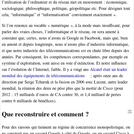
l’utilisation de l’ordinateur et du réseau met en mouvement : économique,
sociologique, philosophique, politique, géopolitique etc. Pour désigner tout
cela, “informatique” et “informatisation” conviennent exactement ».
Si l’on renonce au vocable « numérique », à la mode mais insuffisant, pour
parler des vraies choses, l’informatique et le réseau, on sera amené à
constater que, certes, nous n’avons ni Google ni Facebook, mais que, bien
en amont et depuis longtemps, nous n’avons plus d’industrie informatique,
et que notre industrie des télécommunications est en chute libre depuis des
années. Par conséquent, les compétences correspondantes, par exemple en
système d’exploitation, sont aussi en voie d’extinction. Et notre influence
sur l’évolution de l’Internet, faible. Il y a vingt ans
Alcatel était un leader
mondial des équipements de télécommunications
; après onze ans de
direction par Serge Tchuruk et la fusion en 2006 avec Lucent, autre leader
mondial, la réunion des deux ne pèse plus que la moitié de Cisco (pour
2012 : 15 milliards d’euros de CA contre 36, et 1,4 milliard de pertes
contre 6 milliards de bénéfices).
Que reconstruire et comment ?
Pour des raisons qui tiennent au régime de concurrence monopolistique, on
ne construit pas un second Google à côté de Google, ou un second Cisco à