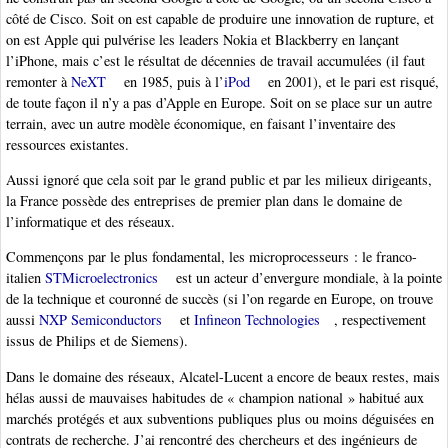
côté de Cisco. Soit on est capable de produire une innovation de rupture, et
on est Apple qui pulvérise les leaders Nokia et Blackberry en lançant
l’iPhone, mais c’est le résultat de décennies de travail accumulées (il faut
remonter à
NeXT
en 1985, puis à l’
iPod
en 2001), et le pari est risqué,
de toute façon il n’y a pas d’Apple en Europe. Soit on se place sur un autre
terrain, avec un autre modèle économique, en faisant l’inventaire des
ressources existantes.
Aussi ignoré que cela soit par le grand public et par les milieux dirigeants,
la France possède des entreprises de premier plan dans le domaine de
l’informatique et des réseaux.
Commençons par le plus fondamental, les microprocesseurs : le franco-
italien
STMicroelectronics
est un acteur d’envergure mondiale, à la pointe
de la technique et couronné de succès (si l’on regarde en Europe, on trouve
aussi
NXP Semiconductors
et
Infineon Technologies
, respectivement
issus de Philips et de Siemens).
Dans le domaine des réseaux, Alcatel-Lucent a encore de beaux restes, mais
hélas aussi de mauvaises habitudes de « champion national » habitué aux
marchés protégés et aux subventions publiques plus ou moins déguisées en
contrats de recherche. J’ai rencontré des chercheurs et des ingénieurs de