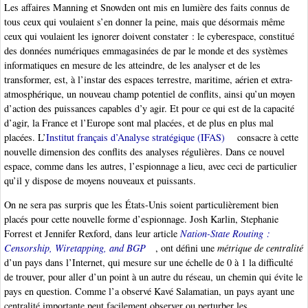
Les affaires Manning et Snowden ont mis en lumière des faits connus de
tous ceux qui voulaient s’en donner la peine, mais que désormais même
ceux qui voulaient les ignorer doivent constater : le cyberespace, constitué
des données numériques emmagasinées de par le monde et des systèmes
informatiques en mesure de les atteindre, de les analyser et de les
transformer, est, à l’instar des espaces terrestre, maritime, aérien et extra-
atmosphérique, un nouveau champ potentiel de conflits, ainsi qu’un moyen
d’action des puissances capables d’y agir. Et pour ce qui est de la capacité
d’agir, la France et l’Europe sont mal placées, et de plus en plus mal
placées. L’
Institut français d’Analyse stratégique (IFAS)
consacre à cette
nouvelle dimension des conflits des analyses régulières. Dans ce nouvel
espace, comme dans les autres, l’espionnage a lieu, avec ceci de particulier
qu’il y dispose de moyens nouveaux et puissants.
On ne sera pas surpris que les États-Unis soient particulièrement bien
placés pour cette nouvelle forme d’espionnage. Josh Karlin, Stephanie
Forrest et Jennifer Rexford, dans leur article
Nation-State Routing :
Censorship, Wiretapping, and BGP
, ont défini une
métrique de centralité
d’un pays dans l’Internet, qui mesure sur une échelle de 0 à 1 la difficulté
de trouver, pour aller d’un point à un autre du réseau, un chemin qui évite le
pays en question. Comme l’a observé Kavé Salamatian, un pays ayant une
centralité importante peut facilement observer ou perturber les