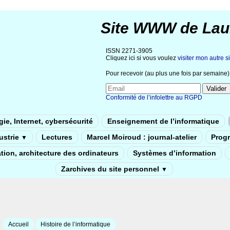
Site WWW de Lau
ISSN 2271-3905
Cliquez ici si vous voulez
visiter mon autre si
Pour recevoir (au plus une fois par semaine) 
Conformité de l’infolettre au RGPD
ie, Internet, cybersécurité
Enseignement de l’informatique
dustrie
Lectures
Marcel Moiroud : journal-atelier
Prog
▼
tion, architecture des ordinateurs
Systèmes d’information
Zarchives du site personnel
▼
Accueil
Histoire de l’informatique