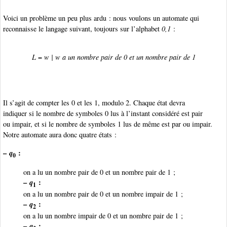
Voici un problème un peu plus ardu : nous voulons un automate qui
reconnaisse le langage suivant, toujours sur l’alphabet
0,1
:
L
=
w
|
w
a un nombre pair de 0 et un nombre pair de 1
Il s’agit de compter les 0 et les 1, modulo 2. Chaque état devra
indiquer si le nombre de symboles 0 lus à l’instant considéré est pair
ou impair, et si le nombre de symboles 1 lus de même est par ou impair.
Notre automate aura donc quatre états :
–
q
:
0
on a lu un nombre pair de 0 et un nombre pair de 1 ;
–
q
:
1
on a lu un nombre pair de 0 et un nombre impair de 1 ;
–
q
:
2
on a lu un nombre impair de 0 et un nombre pair de 1 ;
–
q
: