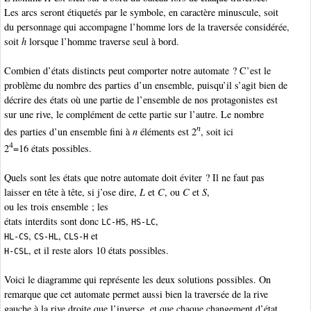
Les arcs seront étiquetés par le symbole, en caractère minuscule, soit
du personnage qui accompagne l’homme lors de la traversée considérée,
soit
h
lorsque l’homme traverse seul à bord.
Combien d’états distincts peut comporter notre automate ? C’est le
problème du nombre des parties d’un ensemble, puisqu’il s’agit bien de
décrire des états où une partie de l’ensemble de nos protagonistes est
sur une rive, le complément de cette partie sur l’autre. Le nombre
n
des parties d’un ensemble fini à
n
éléments est 2
, soit ici
4
2
=16 états possibles.
Quels sont les états que notre automate doit éviter ? Il ne faut pas
laisser en tête à tête, si j’ose dire,
L
et
C
, ou
C
et
S
,
ou les trois ensemble ; les
états interdits sont donc
,
,
LC-HS
HS-LC
,
,
et
HL-CS
CS-HL
CLS-H
, et il reste alors 10 états possibles.
H-CSL
Voici le diagramme qui représente les deux solutions possibles. On
remarque que cet automate permet aussi bien la traversée de la rive
gauche à la rive droite que l’inverse, et que chaque changement d’état