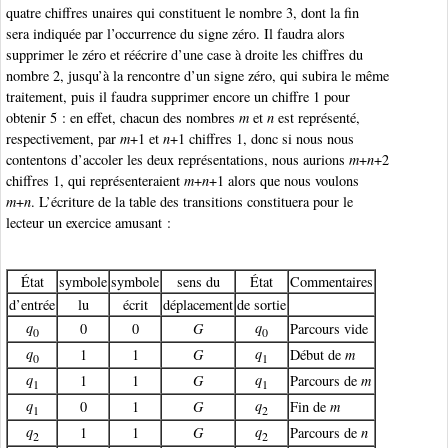
quatre chiffres unaires qui constituent le nombre 3, dont la fin
sera indiquée par l’occurrence du signe zéro. Il faudra alors
supprimer le zéro et réécrire d’une case à droite les chiffres du
nombre 2, jusqu’à la rencontre d’un signe zéro, qui subira le même
traitement, puis il faudra supprimer encore un chiffre 1 pour
obtenir 5 : en effet, chacun des nombres
m
et
n
est représenté,
respectivement, par
m
+1 et
n
+1 chiffres 1, donc si nous nous
contentons d’accoler les deux représentations, nous aurions
m
+
n
+2
chiffres 1, qui représenteraient
m
+
n
+1 alors que nous voulons
m
+
n
. L’écriture de la table des transitions constituera pour le
lecteur un exercice amusant :
État
symbole
symbole
sens du
État
Commentaires
d’entrée
lu
écrit
déplacement
de sortie
q
q
0
0
G
Parcours vide
0
0
q
q
1
1
G
Début de
m
0
1
q
q
1
1
G
Parcours de
m
1
1
q
q
0
1
G
Fin de
m
1
2
q
q
1
1
G
Parcours de
n
2
2