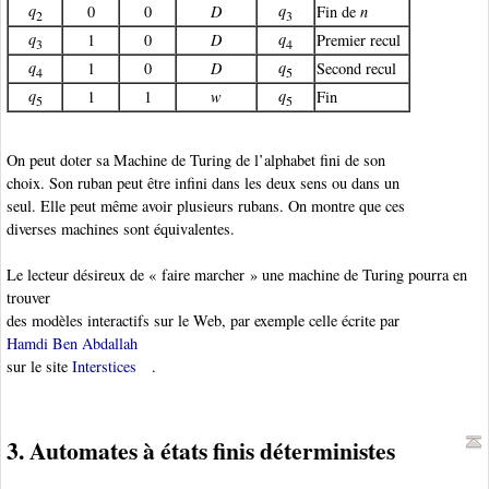
q
q
0
0
D
Fin de
n
2
3
q
q
1
0
D
Premier recul
3
4
q
q
1
0
D
Second recul
4
5
q
q
1
1
w
Fin
5
5
On peut doter sa Machine de Turing de l’alphabet fini de son
choix. Son ruban peut être infini dans les deux sens ou dans un
seul. Elle peut même avoir plusieurs rubans. On montre que ces
diverses machines sont équivalentes.
Le lecteur désireux de « faire marcher » une machine de Turing pourra en
trouver
des modèles interactifs sur le Web, par exemple celle écrite par
Hamdi Ben Abdallah
sur le site
Interstices
.
3. Automates à états finis déterministes