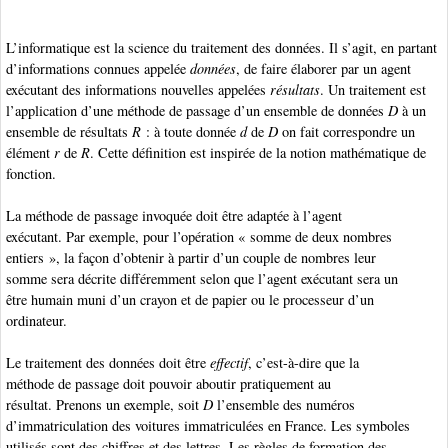
L’informatique est la science du traitement des données. Il s’agit, en partant
d’informations connues appelée
données
, de faire élaborer par un agent
exécutant des informations
nouvelles appelées
résultats
. Un traitement est
l’application d’une méthode de passage d’un ensemble de données
D
à un
ensemble de résultats
R
: à toute donnée
d
de
D
on fait correspondre un
élément
r
de
R
. Cette définition est inspirée de la notion mathématique de
fonction.
La méthode de passage invoquée doit être adaptée à l’agent
exécutant. Par exemple, pour l’opération « somme de deux nombres
entiers », la façon d’obtenir à partir d’un couple de nombres leur
somme sera décrite différemment selon que l’agent exécutant sera un
être humain muni d’un crayon et de papier ou le processeur d’un
ordinateur.
Le traitement des données doit être
effectif
, c’est-à-dire que la
méthode de passage doit pouvoir aboutir pratiquement au
résultat. Prenons un exemple, soit
D
l’ensemble des numéros
d’immatriculation des voitures immatriculées en France. Les symboles
utilisés sont des chiffres et des lettres. Les règles de formation des