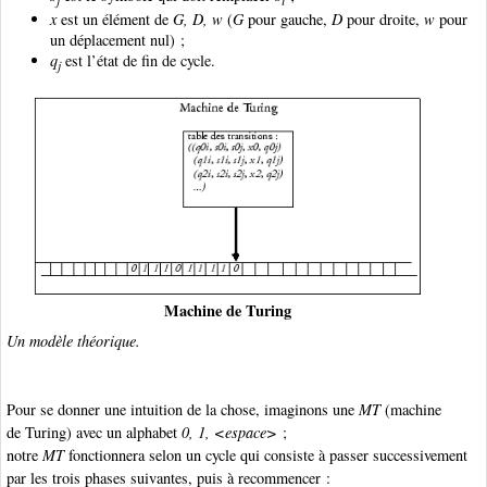
x
est un élément de
G
,
D
,
w
(
G
pour gauche,
D
pour droite,
w
pour
un déplacement nul) ;
q
est l’état de fin de cycle.
j
Machine de Turing
Un modèle théorique.
Pour se donner une intuition de la chose, imaginons une
MT
(machine
de Turing) avec un alphabet
0, 1, <espace>
;
notre
MT
fonctionnera selon un cycle qui consiste à passer successivement
par les trois phases suivantes, puis à recommencer :