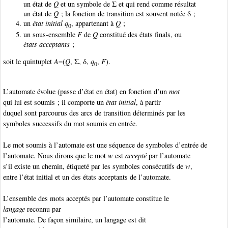
un état de
Q
et un symbole de Σ et qui rend comme résultat
un état de
Q
; la fonction de transition est souvent notée δ ;
un
état initial
q
, appartenant à
Q
;
0
un sous-ensemble
F
de
Q
constitué des états finals, ou
états acceptants
;
soit le quintuplet
A
=(
Q
, Σ, δ,
q
,
F
).
0
L’automate évolue (passe d’état en état) en fonction d’un
mot
qui lui est soumis ; il comporte un
état initial
, à partir
duquel sont parcourus des arcs de transition déterminés par les
symboles successifs du mot soumis en entrée.
Le mot soumis à l’automate est une séquence de symboles d’entrée de
l’automate. Nous dirons que le mot
w
est
accepté
par l’automate
s’il existe un chemin, étiqueté par les symboles consécutifs de
w
,
entre l’état initial et un des états acceptants de l’automate.
L’ensemble des mots acceptés par l’automate constitue le
langage
reconnu par
l’automate. De façon similaire, un langage est dit