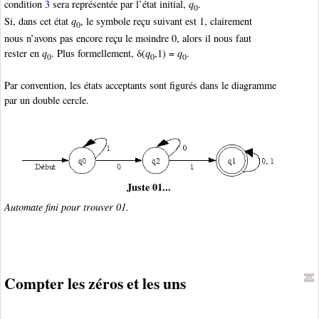
condition
3
sera représentée par l’état initial,
q
.
0
Si, dans cet état
q
, le symbole reçu suivant est 1, clairement
0
nous n’avons pas encore reçu le moindre 0, alors il nous faut
rester en
q
. Plus formellement, δ(
q
,1) =
q
.
0
0
0
Par convention, les états acceptants sont figurés dans le diagramme
par un double cercle.
Juste 01...
Automate fini pour trouver 01.
Compter les zéros et les uns