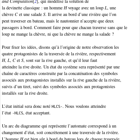
and Computation
[
2
], qui modélise la solution de
la devinette classique : un homme
H
voyage avec un loup
L
, une
chèvre
C
et une salade
S
. Il arrive au bord d’une rivière que l’on
peut traverser en bateau, mais le nautonnier n’accepte que deux
passagers à bord. Comment faire pour que chacun traverse sans que le
loup ne mange la chèvre, ni que la chèvre ne mange la salade ?
Pour fixer les idées, disons qu’à l’origine de notre observation les
quatre protagonistes de la traversée de la rivière, respectivement
H
,
L
,
C
et
S
, sont sur la rive gauche, et qu’il leur faut
atteindre la rive droite. Un état du système sera représenté par une
chaîne de caractères construite par la concaténation des symboles
associés aux protagonistes installés sur la rive gauche de la rivière,
suivis d’un tiret, suivi des symboles associés aux protagonistes
installés sur la rive droite.
L’état initial sera donc noté
. Nous voulons atteindre
HLCS-
l’état
, état acceptant.
-HLCS
Un arc du diagramme qui représente l’automate correspond à un
changement d’état, soit concrètement à une traversée de la rivière.
L’homme
H
est bien sûr à bord du bateau lors de chaque traversée.