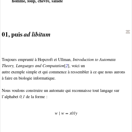
homme, loup, chèvre, salade
01, puis
ad libitum
Toujours emprunté à Hopcroft et Ullman,
Introduction to Automata
Theory, Languages and Computation
[
2
], voici un
autre exemple simple et qui commence à ressembler à ce que nous aurons
à faire en biologie informatique.
Nous voulons construire un automate qui reconnaisse tout langage sur
l’alphabet
0,1
de la forme :
w
|
w
=
x
01
y