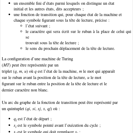
un ensemble fini d’états parmi lesquels on distingue un état
initial et les autres états, dits accepteurs ;
une fonction de transition qui, pour chaque état de la machine et
chaque symbole figurant sous la tête de lecture, précise :
l’état suivant ;
le caractère qui sera écrit sur le ruban à la place de celui qui
se
trouvait sous la tête de lecture ;
le sens du prochain déplacement de la tête de lecture.
La configuration d’une machine de Turing
(
MT
) peut être représentée par un
triplet (
q
,
m
,
u
) où
q
est l’état de la machine,
m
le mot qui apparaît
sur le ruban avant la position de la tête de lecture,
u
le mot
figurant sur le ruban entre la position de la tête de lecture et le
dernier caractère non blanc.
Un arc du graphe de la fonction de transition peut être représenté par
un quintuplet (
qi
,
si
,
sj
,
x
,
qj
) où :
q
est l’état de départ ;
i
s
est le symbole pointé avant l’exécution du cycle ;
i
s
est le symbole qui doit remplacer
s
;
j
i