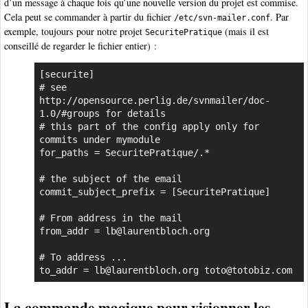
d’un message à chaque fois qu’une nouvelle version du projet est commise.
Cela peut se commander à partir du fichier
. Par
/etc/svn-mailer.conf
exemple, toujours pour notre projet
(mais il est
SecuritePratique
conseillé de regarder le fichier entier) :
[securite]

# see 
http://opensource.perlig.de/svnmailer/doc-
1.0/#groups for details

# this part of the config apply only for 
commits under mymodule

for_paths = SecuritePratique/.*

# the subject of the email

commit_subject_prefix = [SecuritePratique]

# From address in the mail

from_addr = lb@laurentbloch.org

# To address ...

to_addr = lb@laurentbloch.org toto@totobiz.com
La commande magique pour visionner les