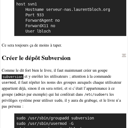
host svn1

    Hostname serveur-nas.laurentbloch.org

    Port 933

    ForwardAgent no

    ForwardX11 no

    User lbloch
Ce sera toujours ça de moins à taper.
Créer le dépôt Subversion
Comme le dit fort bien le livre, il faut maintenant créer un goupe
et y enrôler les utilisateurs ; attention à la commande
subversion
, il faut répéter les noms des groupes auxquels chaque utilisateur
usermod
appartient déjà, sinon il en sera retiré, et si c’était l’appartenance à ce
groupe (
par exemple) qui lui conférait dans
les
admin
/etc/sudoers
privilèges système pour utiliser
, il y aura du grabuge, et le livre n’a
sudo
pas prévenu :
sudo /usr/sbin/groupadd subversion

sudo /usr/sbin/usermod -G 