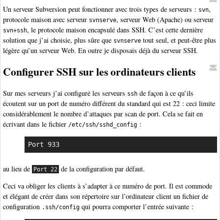
Un serveur Subversion peut fonctionner avec trois types de serveurs :
,
svn
protocole maison avec serveur
, serveur Web (Apache) ou serveur
svnserve
, le protocole maison encapsulé dans SSH. C’est cette dernière
svn+ssh
solution que j’ai choisie, plus sûre que
tout seul, et peut-être plus
svnserve
légère qu’un serveur Web. En outre je disposais déjà du serveur SSH.
Configurer SSH sur les ordinateurs clients
Sur mes serveurs j’ai configuré les serveurs
de façon à ce qu’ils
ssh
écoutent sur un port de numéro différent du standard qui est 22 : ceci limite
considérablement le nombre d’attaques par scan de port. Cela se fait en
écrivant dans le fichier
:
/etc/ssh/sshd_config
Port 933
au lieu de
de la configuration par défaut.
Port 22
Ceci va obliger les clients à s’adapter à ce numéro de port. Il est commode
et élégant de créer dans son répertoire sur l’ordinateur client un fichier de
configuration
qui pourra comporter l’entrée suivante :
.ssh/config