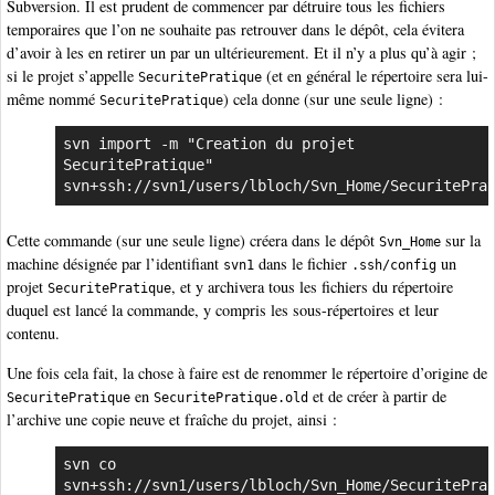
Subversion. Il est prudent de commencer par détruire tous les fichiers
temporaires que l’on ne souhaite pas retrouver dans le dépôt, cela évitera
d’avoir à les en retirer un par un ultérieurement. Et il n’y a plus qu’à agir ;
si le projet s’appelle
(et en général le répertoire sera lui-
SecuritePratique
même nommé
) cela donne (sur une seule ligne) :
SecuritePratique
svn import -m "Creation du projet 
SecuritePratique" 
svn+ssh://svn1/users/lbloch/Svn_Home/SecuritePra
Cette commande (sur une seule ligne) créera dans le dépôt
sur la
Svn_Home
machine désignée par l’identifiant
dans le fichier
un
svn1
.ssh/config
projet
, et y archivera tous les fichiers du répertoire
SecuritePratique
duquel est lancé la commande, y compris les sous-répertoires et leur
contenu.
Une fois cela fait, la chose à faire est de renommer le répertoire d’origine de
en
et de créer à partir de
SecuritePratique
SecuritePratique.old
l’archive une copie neuve et fraîche du projet, ainsi :
svn co 
svn+ssh://svn1/users/lbloch/Svn_Home/SecuritePra