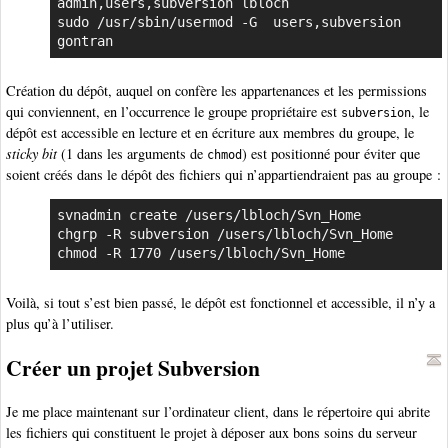
admin,users,subversion lbloch

sudo /usr/sbin/usermod -G  users,subversion 
gontran
Création du dépôt, auquel on confère les appartenances et les permissions
qui conviennent, en l’occurrence le groupe propriétaire est
, le
subversion
dépôt est accessible en lecture et en écriture aux membres du groupe, le
sticky bit
(1 dans les arguments de
) est positionné pour éviter que
chmod
soient créés dans le dépôt des fichiers qui n’appartiendraient pas au groupe :
svnadmin create /users/lbloch/Svn_Home

chgrp -R subversion /users/lbloch/Svn_Home

chmod -R 1770 /users/lbloch/Svn_Home
Voilà, si tout s’est bien passé, le dépôt est fonctionnel et accessible, il n’y a
plus qu’à l’utiliser.
Créer un projet Subversion
Je me place maintenant sur l’ordinateur client, dans le répertoire qui abrite
les fichiers qui constituent le projet à déposer aux bons soins du serveur