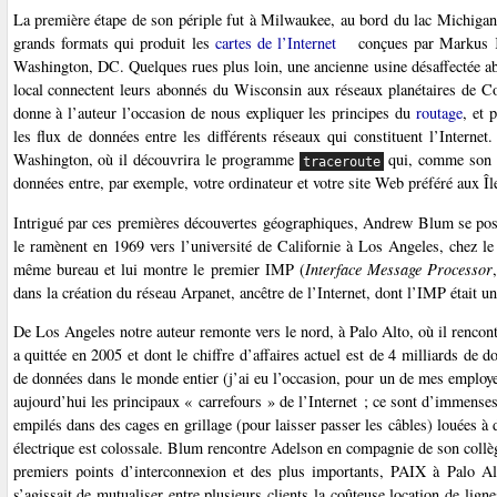
La première étape de son périple fut à Milwaukee, au bord du lac Michigan
grands formats qui produit les
cartes de l’Internet
conçues par Markus 
Washington, DC. Quelques rues plus loin, une ancienne usine désaffectée abr
local connectent leurs abonnés du Wisconsin aux réseaux planétaires de Co
donne à l’auteur l’occasion de nous expliquer les principes du
routage
, et 
les flux de données entre les différents réseaux qui constituent l’Intern
Washington, où il découvrira le programme
qui, comme son no
traceroute
données entre, par exemple, votre ordinateur et votre site Web préféré aux Îl
Intrigué par ces premières découvertes géographiques, Andrew Blum se pose la 
le ramènent en 1969 vers l’université de Californie à Los Angeles, chez l
même bureau et lui montre le premier IMP (
Interface Message Processor
dans la création du réseau Arpanet, ancêtre de l’Internet, dont l’IMP était un
De Los Angeles notre auteur remonte vers le nord, à Palo Alto, où il rencon
a quittée en 2005 et dont le chiffre d’affaires actuel est de 4 milliards de d
de données dans le monde entier (j’ai eu l’occasion, pour un de mes employe
aujourd’hui les principaux « carrefours » de l’Internet ; ce sont d’immense
empilés dans des cages en grillage (pour laisser passer les câbles) louées à
électrique est colossale. Blum rencontre Adelson en compagnie de son collègu
premiers points d’interconnexion et des plus importants, PAIX à Palo Al
s’agissait de mutualiser entre plusieurs clients la coûteuse location de lig