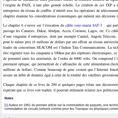
l’origine de PAIX, à une plus grande échelle. La création de ces IXP a été
entreprises du réseau de conflits d’intérêt avec les opérateurs de télécommu
chapitre examine les considérations économiques qui mènent aux décisions to
Le chapitre 6 s’ouvre sur l’évocation du
câble sous-marin SAT-3
qui part
passage les Canaries, Dakar, Abidjan, Accra, Cotonou, Lagos, etc. Ce câbl
d’une vingtaine d’entreprises, dont par exemple Camtel, Angola Telecom, 
pour le même prix (6 millions de dollars par an) offrait au réseau universita
leader du consortium SEACOM est l’Indien Tata Communications. La techno
être régénéré tous les cinquante à 100km par des répéteurs électroniques, ce
de potentiel entre les extrémités de l’ordre de 6000 volts. On comprend l’i
purement optique, qui permettrait de s’affranchir de cette alimentation élec
millions de dollars. Comme beaucoup de gens croient que l’Internet fonctio
assure un débit de données égal à celui de la totalité des satellites géostation
Chaque chapitre de ce livre de 200 et quelques pages relate une découverte 
espérant que ce livre soit traduit, il pourrait utilement éclairer nos politicie
Notes
[
1
]
Auteur en 1961 du premier article sur la commutation de paquets, une tech
commutation de circuits (virtuels comme pour feu Transpac ou physiques comme