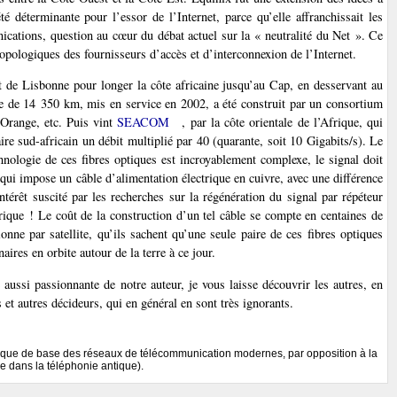
 déterminante pour l’essor de l’Internet, parce qu’elle affranchissait les
nications, question au cœur du débat actuel sur la « neutralité du Net ». Ce
pologiques des fournisseurs d’accès et d’interconnexion de l’Internet.
 de Lisbonne pour longer la côte africaine jusqu’au Cap, en desservant au
e de 14 350 km, mis en service en 2002, a été construit par un consortium
Orange, etc. Puis vint
SEACOM
, par la côte orientale de l’Afrique, qui
ire sud-africain un débit multiplié par 40 (quarante, soit 10 Gigabits/s). Le
logie de ces fibres optiques est incroyablement complexe, le signal doit
 qui impose un câble d’alimentation électrique en cuivre, avec une différence
ntérêt suscité par les recherches sur la régénération du signal par répéteur
trique ! Le coût de la construction d’un tel câble se compte en centaines de
nne par satellite, qu’ils sachent qu’une seule paire de ces fibres optiques
naires en orbite autour de la terre à ce jour.
aussi passionnante de notre auteur, je vous laisse découvrir les autres, en
ns et autres décideurs, qui en général en sont très ignorants.
nique de base des réseaux de télécommunication modernes, par opposition à la
 dans la téléphonie antique).