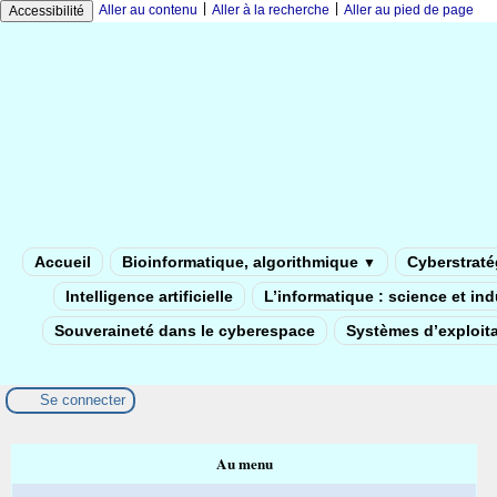
|
|
Aller au contenu
Aller à la recherche
Aller au pied de page
Accessibilité
Accueil
Bioinformatique, algorithmique
Cyberstratég
▼
Intelligence artificielle
L’informatique : science et in
Souveraineté dans le cyberespace
Systèmes d’exploita
Se connecter
Au menu