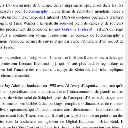
, à 150 km au nord de Chicago, dans l’imprimerie spécialisée dans les très
Krisetya pour
TeleGeography
, une firme de réputation mondiale basée à
ite un point d’échange de l’Internet (IXP) où quelques opérateurs d’intérêt
gent et Time Warner : la visite du sous-sol plein de câbles et de routeurs
plus précisément du protocole
Border Gateway Protocol
(BGP) qui régit
et. Puis il continue son voyage jusque dans les bureaux de TeleGeography à
m l’indique, permet de suivre étape par étape l’itinéraire d’un paquet de
es Féroé.
question de l’origine de l’Internet, et il lit des livres et des articles qui
e professeur Leonard Kleinrock
[
1
]
, qui, 41 ans plus tard, le reçoit dans ce
, en fait l’ancêtre des routeurs). L’équipe de Kleinrock était très impliquée
 élément essentiel.
tre Jay Adelson, fondateur en 1998 avec Al Avery d’Equinix, une firme qu’il
ollars, spécialisée dans la construction et l’interconnexion de grands centres
urs, de visiter celui de Schiphol, près de l’aéroport d’Amsterdam), qui sont
s bâtiments, semblables à des parkings, remplis d’ordinateurs et de routeurs
 divers opérateurs, qui s’interconnectent ainsi directement ; la consommation
e et ami Eric Troyer, avec qui il avait participé à la mise au point d’un des
to, sous la houlette d’un ingénieur de Digital Equipment, Brian Reid. Il
nes entre la Côte Ouest et la Côte Est. Equinix fut une extension des idées à