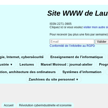
Site WWW de Lau
ISSN 2271-3905
Cliquez ici si vous voulez
visiter mon autre si
Pour recevoir (au plus une fois par semaine) 
Conformité de l’infolettre au RGPD
ie, Internet, cybersécurité
Enseignement de l’informatique
dustrie
Lectures
Marcel Moiroud : journal-atelier
Prog
▼
tion, architecture des ordinateurs
Systèmes d’information
Zarchives du site personnel
▼
Accueil
Révolution cyberindustrielle et iconomie