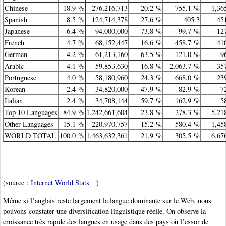
Chinese
18.9 %
276,216,713
20.2 %
755.1 %
1,36
Spanish
8.5 %
124,714,378
27.6 %
405.3
45
Japanese
6.4 %
94,000,000
73.8 %
99.7 %
12
French
4.7 %
68,152,447
16.6 %
458.7 %
41
German
4.2 %
61,213,160
63.5 %
121.0 %
9
Arabic
4.1 %
59,853,630
16.8 %
2,063.7 %
35
Portuguese
4.0 %
58,180,960
24.3 %
668.0 %
23
Korean
2.4 %
34,820,000
47.9 %
82.9 %
7
Italian
2.4 %
34,708,144
59.7 %
162.9 %
5
Top 10 Languages
84.9 %
1,242,661,604
23.8 %
278.3 %
5,21
Other Languages
15.1 %
220,970,757
15.2 %
580.4 %
1,45
WORLD TOTAL
100.0 %
1,463,632,361
21.9 %
305.5 %
6,67
(source :
Internet World Stats
)
Même si l’anglais reste largement la langue dominante sur le Web, nous
pouvons constater une diversification linguistique réelle. On observe la
croissance très rapide des langues en usage dans des pays où l’essor de