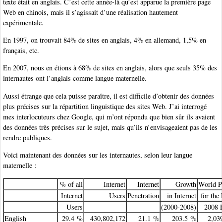
texte était en anglais. C’est cette année-là qu’est apparue la première page
Web en chinois, mais il s’agissait d’une réalisation hautement
expérimentale.
En 1997, on trouvait 84% de sites en anglais, 4% en allemand, 1,5% en
français, etc.
En 2007, nous en étions à 68% de sites en anglais, alors que seuls 35% des
internautes ont l’anglais comme langue maternelle.
Aussi étrange que cela puisse paraître, il est difficile d’obtenir des données
plus précises sur la répartition linguistique des sites Web. J’ai interrogé
mes interlocuteurs chez Google, qui m’ont répondu que bien sûr ils avaient
des données très précises sur le sujet, mais qu’ils n’envisageaient pas de les
rendre publiques.
Voici maintenant des données sur les internautes, selon leur langue
maternelle :
% of all
Internet
Internet
Growth
World P
Internet
Users
Penetration
in Internet
for the
Users
(2000-2008)
2008 
English
29.4 %
430,802,172
21.1 %
203.5 %
2,03