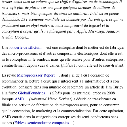
termes aussi bien de volume que de chiffre d’affaires ou de technologie. Il
ne s’agit plus de placer sur une puce quelques dizaines de millions de
transistors, mais bien quelques dizaines de milliards. Intel est en pleine
débandade. Et l’économie mondiale est dominée par des entreprises qui ne
produisent aucun objet matériel, mais uniquement du logiciel et la
conception d’objets qu’ils ne fabriquent pas : Apple, Microsoft, Amazon,
Nvidia, Google...
Une
fonderie de silicium
est une entreprise dont le métier est de fabriquer
des micro-processeurs et d’autres composants électroniques dont elle n’est
ni le concepteur ni le vendeur, mais qu’elle réalise pour d’autres entreprises,
éventuellement dépourvues d’usines
(fabless)
, dont elle est le sous-traitant.
La revue
Microprocessor Report
, dont j’ai déjà eu l’occasion de
recommander la lecture à ceux qui s’intéressent à l’informatique et à son
évolution, consacre dans son numéro de septembre un article de Jim Turley
à la firme
GlobalFoundries
(
GloFo
pour les intimes), créée en 2008
lorsque
AMD
(Advanced Micro Devices)
a décidé de transformer en
filiale son activité de fabrication de microprocesseurs, pour ne conserver
que la conception, le marketing et la commercialisation. Par cette opération,
AMD entrait dans la catégorie des entreprises de semi-conducteurs sans
usines (
Fabless semiconductor companies
).