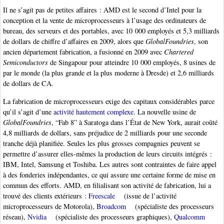
Il ne s’agit pas de petites affaires : AMD est le second d’Intel pour la
conception et la vente de microprocesseurs à l’usage des ordinateurs de
bureau, des serveurs et des portables, avec 10 000 employés et 5,3 milliards
de dollars de chiffre d’affaires en 2009, alors que
GlobalFoundries
, son
ancien département fabrication, a fusionné en 2009 avec
Chartered
Semiconductors
de Singapour pour atteindre 10 000 employés, 8 usines de
par le monde (la plus grande et la plus moderne à Dresde) et 2,6 milliards
de dollars de CA.
La fabrication de microprocesseurs exige des capitaux considérables parce
qu’il s’agit d’une
activité hautement complexe
. La nouvelle usine de
GlobalFoundries
, “Fab 8” à Saratoga dans l’État de New York, aurait coûté
4,8 milliards de dollars, sans préjudice de 2 milliards pour une seconde
tranche déjà planifiée. Seules les plus grosses compagnies peuvent se
permettre d’assurer elles-mêmes la production de leurs circuits intégrés :
IBM, Intel, Samsung et Toshiba. Les autres sont contraintes de faire appel
à des fonderies indépendantes, ce qui assure une certaine forme de mise en
commun des efforts. AMD, en filialisant son activité de fabrication, lui a
trouvé des clients extérieurs :
Freescale
(issue de l’activité
microprocesseurs de Motorola),
Broadcom
(spécialiste des processeurs
réseau),
Nvidia
(spécialiste des processeurs graphiques),
Qualcomm