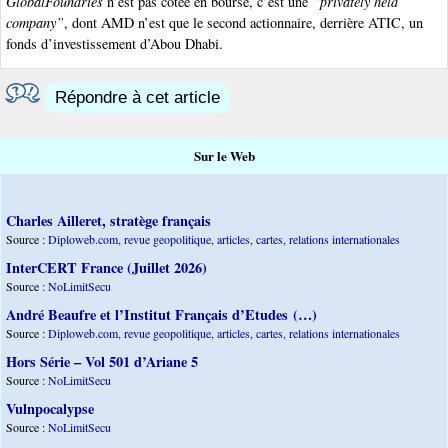
GlobalFoundries
n’est pas cotée en bourse, c’est une
“privately held
company”
, dont AMD n’est que le second actionnaire, derrière ATIC, un
fonds d’investissement d’Abou Dhabi.
Répondre à cet article
Sur le Web
Charles Ailleret, stratège français
Source :
Diploweb.com, revue geopolitique, articles, cartes, relations internationales
InterCERT France (Juillet 2026)
Source :
NoLimitSecu
André Beaufre et l’Institut Français d’Etudes (…)
Source :
Diploweb.com, revue geopolitique, articles, cartes, relations internationales
Hors Série – Vol 501 d’Ariane 5
Source :
NoLimitSecu
Vulnpocalypse
Source :
NoLimitSecu