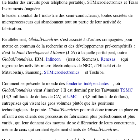
(le leader des circuits pour téléphone portable), STMicroelectronics et Texas
Instruments (naguère
le leader mondial de l’industrie des semi-conducteurs), toutes sociétés de
microprocesseurs qui abandonnent tout ou partie de leur activité de
fabrication.
Parallèlement,
GlobalFoundries
s’est associé à d’autres compagnies pour
mettre en commun de la recherche et des développements pré-compétitifs :
c’est la
Joint Development Alliance
(JDA) à laquelle participent, outre
GlobalFoundries
, IBM,
Infineon
(issu de Siemens),
Renesas
(qui
regroupe les activités micro-électroniques de NEC, d’Hitachi et de
Mitsubishi), Samsung,
STMicroelectronics
et Toshiba.
Comment se présente le monde des
fonderies indépendantes
, où
GlobalFoundries
vient s’insérer ? Il est dominé par les Taïwanais
TSMC
(13,3 milliards de dollars de CA) et
UMC
(3,8 milliards de dollars),
entreprises qui visent les gros volumes plutôt que les positions
technologiques de pointe.
GlobalFoundries
pourrait donc trouver sa place en
offrant à des clients des processus de fabrication plus perfectionnés et plus
variés, qui leur donnent des moyens de se différencier de leurs concurrents,
même de ceux qui seraient également clients de
GlobalFoundries
.