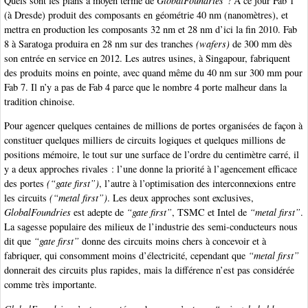
Quels sont les plans à moyen terme de
GlobalFoundries
? À ce jour Fab 1
(à Dresde) produit des composants en géométrie 40 nm (nanomètres), et
mettra en production les composants 32 nm et 28 nm d’ici la fin 2010. Fab
8 à Saratoga produira en 28 nm sur des tranches
(wafers)
de 300 mm dès
son entrée en service en 2012. Les autres usines, à Singapour, fabriquent
des produits moins en pointe, avec quand même du 40 nm sur 300 mm pour
Fab 7. Il n’y a pas de Fab 4 parce que le nombre 4 porte malheur dans la
tradition chinoise.
Pour agencer quelques centaines de millions de portes organisées de façon à
constituer quelques milliers de circuits logiques et quelques millions de
positions mémoire, le tout sur une surface de l’ordre du centimètre carré, il
y a deux approches rivales : l’une donne la priorité à l’agencement efficace
des portes
(“gate first”)
, l’autre à l’optimisation des interconnexions entre
les circuits
(“metal first”)
. Les deux approches sont exclusives,
GlobalFoundries
est adepte de
“gate first”
, TSMC et Intel de
“metal first”
.
La sagesse populaire des milieux de l’industrie des semi-conducteurs nous
dit que
“gate first”
donne des circuits moins chers à concevoir et à
fabriquer, qui consomment moins d’électricité, cependant que
“metal first”
donnerait des circuits plus rapides, mais la différence n’est pas considérée
comme très importante.