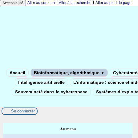
|
|
Aller au contenu
Aller à la recherche
Aller au pied de page
Accessibilité
Accueil
Bioinformatique, algorithmique
Cyberstratég
▼
Intelligence artificielle
L’informatique : science et in
Souveraineté dans le cyberespace
Systèmes d’exploita
Se connecter
Au menu