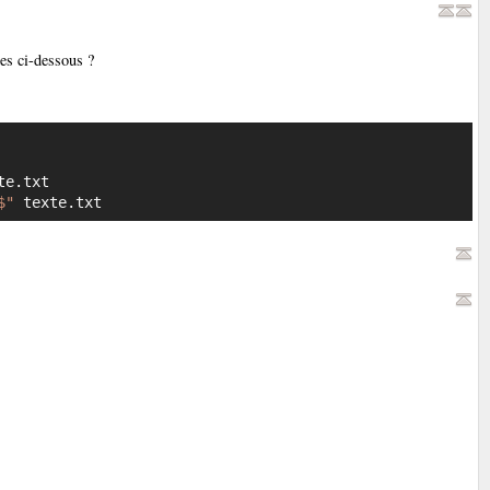
s ci-dessous ?
Copier
$"
 texte.txt