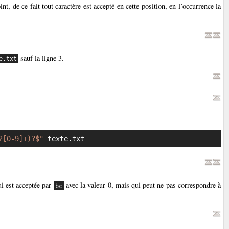
, de ce fait tout caractère est accepté en cette position, en l’occurrence la
sauf la ligne 3.
e.txt
?[0-9]+)?$"
 texte.txt
Copier
ui est acceptée par
avec la valeur
0
, mais qui peut ne pas correspondre à
bc