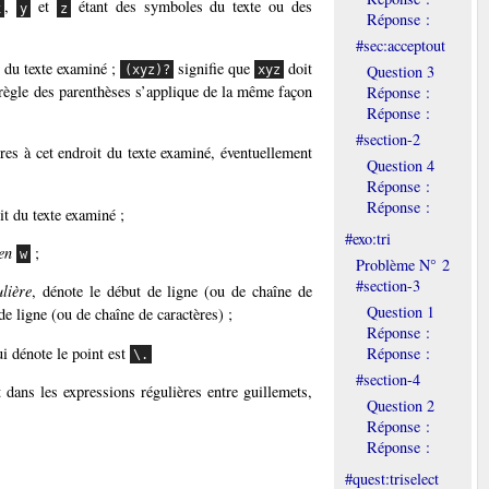
,
et
étant des symboles du texte ou des
x
y
z
Réponse :
#sec:acceptout
t du texte examiné ;
signifie que
doit
Question 3
(xyz)?
xyz
e règle des parenthèses s’applique de la même façon
Réponse :
Réponse :
#section-2
es à cet endroit du texte examiné, éventuellement
Question 4
Réponse :
Réponse :
t du texte examiné ;
#exo:tri
en
;
w
Problème N° 2
#section-3
lière
, dénote le début de ligne (ou de chaîne de
Question 1
 de ligne (ou de chaîne de caractères) ;
Réponse :
ui dénote le point est
Réponse :
\.
#section-4
et dans les expressions régulières entre guillemets,
Question 2
Réponse :
Réponse :
Copier
#quest:triselect