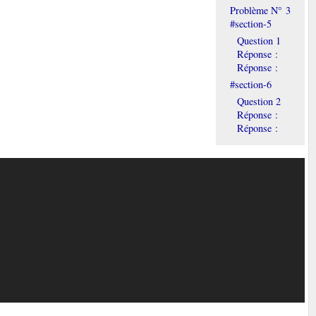
Problème N° 3
#section-5
Question 1
Réponse :
Réponse :
#section-6
Question 2
Réponse :
Réponse :