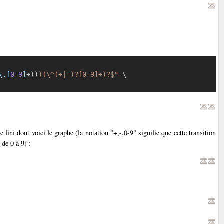
Copier
\.[
0
-
9
]
+
))
)(\^(+|-)?[0-9]+)?$"
\
e fini dont voici le graphe (la notation "+,-,0-9" signifie que cette transition
 de 0 à 9) :