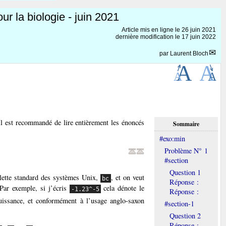
r la biologie - juin 2021
Article mis en ligne le
26 juin 2021
dernière modification le 17 juin 2022
par
Laurent Bloch
Il est recommandé de lire entièrement les énoncés
Sommaire
#exo:min
Problème N° 1
#section
Question 1
ulette standard des systèmes Unix,
, et on veut
bc
Réponse :
 Par exemple, si j’écris
cela dénote le
-1.23^-5
Réponse :
 puissance, et conformément à l’usage anglo-saxon
#section-1
Question 2
Réponse :