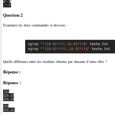
4^-7

Question 2
Examinez les deux commandes ci-dessous :
egrep
"^([0-9]*)?(.[0-9]*)?$"
egrep
"^([0-9]*)?(\.[0-9]*)?$"
 texte.txt
Quelle différence entre les résultats obtenus par chacune d’entre elles ?
Réponse :
Réponse :
123

123.12

123,12

123

123.12