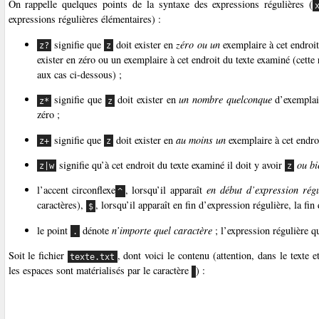
On rappelle quelques points de la syntaxe des expressions régulières (
expressions régulières élémentaires) :
signifie que
doit exister en
zéro ou un
exemplaire à cet endroi
z?
z
exister en zéro ou un exemplaire à cet endroit du texte examiné (cett
aux cas ci-dessous) ;
signifie que
doit exister en
un nombre quelconque
d’exemplair
z*
z
zéro ;
signifie que
doit exister en
au moins un
exemplaire à cet endroi
z+
z
signifie qu’à cet endroit du texte examiné il doit y avoir
ou bi
z|w
z
l’accent circonflexe
, lorsqu’il apparaît
en début d’expression régu
^
caractères),
, lorsqu’il apparaît en fin d’expression régulière, la fin
$
le point
dénote
n’importe quel caractère
; l’expression régulière q
.
Soit le fichier
, dont voici le contenu (attention, dans le texte 
texte.txt
les espaces sont matérialisés par le caractère
) :