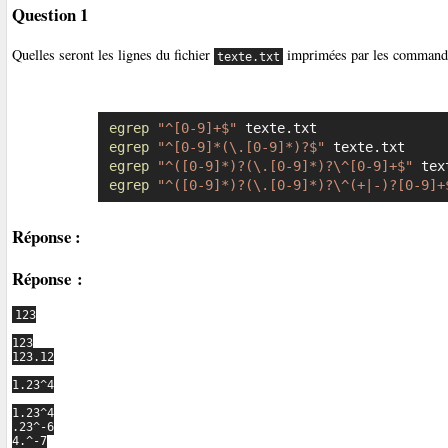
Question 1
Quelles seront les lignes du fichier
imprimées par les commande
texte.txt
egrep
"^[0-9]+$"
egrep
"^[0-9]*(\.[0-9]*)?$"
egrep
"^([0-9]*)?(\.[0-9]*)?\^[0-9]+$"
egrep
"^([0-9]*)?(\.[0-9]*)?\^(+|-)?[0-9]+
Réponse :
Réponse :
123

123

123.12

1.23^4

1.23^4

.23^-6

4.^-7
