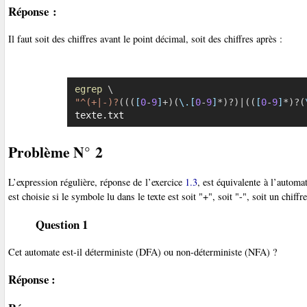
Réponse :
Il faut soit des chiffres avant le point décimal, soit des chiffres après :
egrep
\
"^(+|-)?
((
(
[
0
-
9
]
+
)
(
\.[
0
-
9
]
*
)
?
)
|
((
[
0
-
9
]
*
)
?
(
texte.txt
Problème N° 2
L’expression régulière, réponse de l’exercice
1.3
, est équivalente à l’automat
est choisie si le symbole lu dans le texte est soit "+", soit "-", soit un chiffre
Question 1
Cet automate est-il déterministe (DFA) ou non-déterministe (NFA) ?
Réponse :