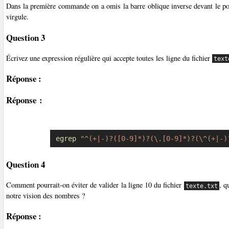
Dans la première commande on a omis la barre oblique inverse devant le point
virgule.
Question 3
Écrivez une expression régulière qui accepte toutes les ligne du fichier
text
Réponse :
Réponse :
egrep
"^(+|-)?([0-9]*)?(\.[0-9]*)?(\^(+|-)
Question 4
Comment pourrait-on éviter de valider la ligne 10 du fichier
, q
texte.txt
notre vision des nombres ?
Réponse :