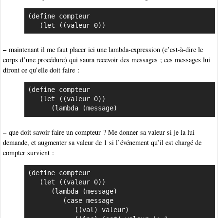
(define compteur

   (let ((valeur 0))
–
maintenant il me faut placer ici une lambda-expression (c’est-à-dire le
corps d’une procédure) qui saura recevoir des messages ; ces messages lui
diront ce qu’elle doit faire :
(define compteur

   (let ((valeur 0))

      (lambda (message)
–
que doit savoir faire un compteur ? Me donner sa valeur si je la lui
demande, et augmenter sa valeur de 1 si l’événement qu’il est chargé de
compter survient :
(define compteur

   (let ((valeur 0))

      (lambda (message)

         (case message

            ((val) valeur)
