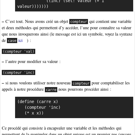
            ((inc) (set! valeur (+ 1 
valeur)))))))
–
C’est tout. Nous avons créé un objet
qui contient une variable
compteur
et deux méthodes qui permettent d’y accéder, l’une pour connaître sa valeur
que nous invoquerons ainsi (le message est ici un symbole, voyez la syntaxe
de
ici
) :
case
(compteur 'val)
–
l’autre pour modifier sa valeur :
(compteur 'inc)
–
si nous voulons utiliser notre nouveau
pour comptabiliser les
compteur
appels à notre procédure
nous pourrons procéder ainsi :
carre
(define (carre x)

   (compteur 'inc)

   (* x x))
Ce procédé qui consiste à encapsuler une variable et les méthodes qui
permettent de la manipuler dans un objet unique est un premier pas (encore