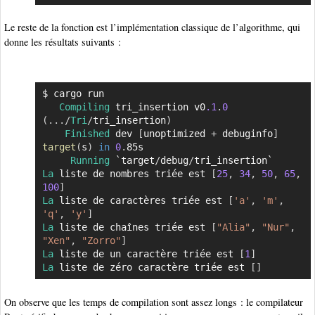
Le reste de la fonction est l’implémentation classique de l’algorithme, qui
donne les résultats suivants :
$ cargo run

Copier
Compiling
 tri_insertion v0
.1
.
0
(
...
/
Tri
/
tri_insertion
)
Finished
 dev 
[
unoptimized 
+
 debuginfo
]
target
(
s
)
in
0
.
85s

Running
 `target
/
debug
/
La
 liste de nombres triée est 
[
25
,
34
,
50
,
65
,
100
]
La
 liste de caractères triée est 
[
'a'
,
'm'
,
'q'
,
'y'
]
La
 liste de chaînes triée est 
[
"Alia"
,
"Nur"
,
"Xen"
,
"Zorro"
]
La
 liste de un caractère triée est 
[
1
]
La
 liste de zéro caractère triée est 
[
]
On observe que les temps de compilation sont assez longs : le compilateur