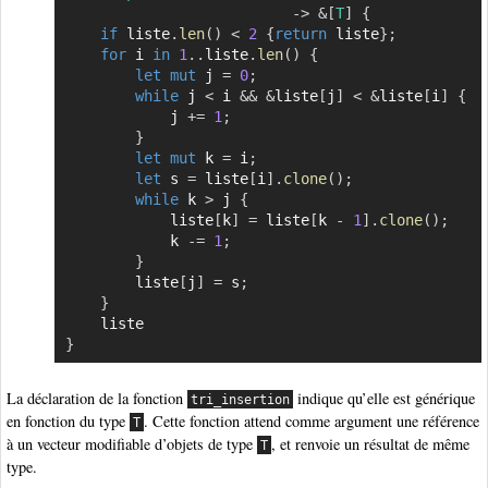
->
&
[
T
]
{
if
 liste
.
len
(
)
<
2
{
return
 liste
}
;
for
 i 
in
1
..
liste
.
len
(
)
{
let
mut
 j 
=
0
;
while
 j 
<
 i 
&&
&
liste
[
j
]
<
&
liste
[
i
]
{
            j 
+=
1
;
}
let
mut
 k 
=
 i
;
let
 s 
=
 liste
[
i
]
.
clone
(
)
;
while
 k 
>
 j 
{
            liste
[
k
]
=
 liste
[
k 
-
1
]
.
clone
(
)
;
            k 
-=
1
;
}
        liste
[
j
]
=
 s
;
}
}
La déclaration de la fonction
indique qu’elle est générique
tri_insertion
en fonction du type
. Cette fonction attend comme argument une référence
T
à un vecteur modifiable d’objets de type
, et renvoie un résultat de même
T
type.