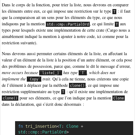
Dans le corps de la fonction, pour trier la liste, nous devrons en comparer
les éléments entre eux, ce qui impose une restriction sur le type
: il faut
T
que la comparaison ait un sens pour les éléments du type, ce que nous
indiquons par la mention
, ce qui limite
aux
std::cmp::PartialOrd
T
types pour lesquels existe une implémentation de cette crate (Cargo nous a
aimablement indiqué la mention à ajouter à notre code, ici comme pour la
restriction suivante).
Nous devrons aussi permuter certains éléments de la liste, en affectant la
valeur d’un élément de la liste à la position d’un autre élément, or cela pose
des problèmes de possession, parce que, comme le dit le message d’erreur,
move occurs because
has type
, which does not
`liste[_]`
`T`
implement the
trait
. Qu’à cela ne tienne, nous créerons une copie
`Copy`
de l’élément à déplacer par la méthode
, ce qui impose une
clone()
restriction supplémentaire au type
: qu’il existe une implémentation de
T
pour ses éléments, ce que l’on indique par la mention
clone()
Clone
dans la déclaration, qui s’écrit donc désormais :
fn
tri_insertion
<
T
:
Clone
+
Copier
std
::
cmp
::
PartialOrd
>