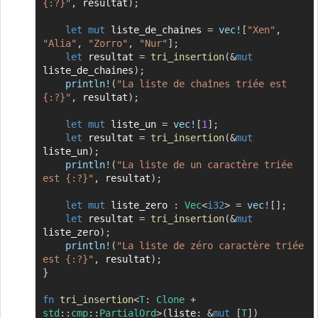
{:?}"
,
 resultat
)
;
let
mut
 liste_de_chaines 
=
vec!
[
"Xen"
,
"Alia"
,
"Zorro"
,
"Nur"
]
;
let
 resultat 
=
tri_insertion
(
&
mut
liste_de_chaines
)
;
println!
(
"La liste de chaînes triée est 
{:?}"
,
 resultat
)
;
let
mut
 liste_un 
=
vec!
[
1
]
;
let
 resultat 
=
tri_insertion
(
&
mut
liste_un
)
;
println!
(
"La liste de un caractère triée 
est {:?}"
,
 resultat
)
;
let
mut
 liste_zero 
:
Vec
<
i32
>
=
vec!
[
]
;
let
 resultat 
=
tri_insertion
(
&
mut
liste_zero
)
;
println!
(
"La liste de zéro caractère triée 
est {:?}"
,
 resultat
)
;
}
fn
tri_insertion
<
T
:
Clone
+
std
::
cmp
::
PartialOrd
>
(
liste
:
&
mut
[
T
]
)