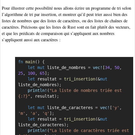
Pour illustrer cette possibilité nous allons écrire un programme de tri selon
l’algorithme de tri par insertion, et montrer qu’il peut trier aussi bien des
listes de nombres que des listes de caractères, ou des listes de chaînes de
caractères. Précisons que les listes de Rust sont en fait plutôt des vecteurs,
et que les prédicats de comparaison qui s’appliquent aux nombres
s’appliquent aussi aux caractères :
fn
main
(
)
{
Copier
let
mut
 liste_de_nombres 
=
vec!
[
34
,
50
,
25
,
100
,
65
]
;
let
 resultat 
=
tri_insertion
(
&
mut
liste_de_nombres
)
;
println!
(
"La liste de nombres triée est 
{:?}"
,
 resultat
)
;
let
mut
 liste_de_caracteres 
=
vec!
[
'y'
,
'm'
,
'a'
,
'q'
]
;
let
 resultat 
=
tri_insertion
(
&
mut
liste_de_caracteres
)
;
println!
(
"La liste de caractères triée est 