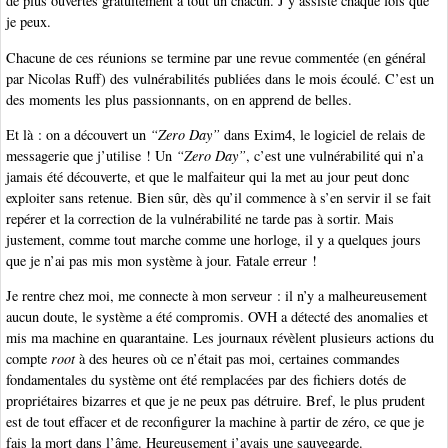
de plus ouvertes gratuitement à tout un chacun. J’y assiste chaque fois que
je peux.
Chacune de ces réunions se termine par une revue commentée (en général
par Nicolas Ruff) des vulnérabilités publiées dans le mois écoulé. C’est un
des moments les plus passionnants, on en apprend de belles.
Et là : on a découvert un
“Zero Day”
dans Exim4, le logiciel de relais de
messagerie que j’utilise ! Un
“Zero Day”
, c’est une vulnérabilité qui n’a
jamais été découverte, et que le malfaiteur qui la met au jour peut donc
exploiter sans retenue. Bien sûr, dès qu’il commence à s’en servir il se fait
repérer et la correction de la vulnérabilité ne tarde pas à sortir. Mais
justement, comme tout marche comme une horloge, il y a quelques jours
que je n’ai pas mis mon système à jour. Fatale erreur !
Je rentre chez moi, me connecte à mon serveur : il n’y a malheureusement
aucun doute, le système a été compromis. OVH a détecté des anomalies et
mis ma machine en quarantaine. Les journaux révèlent plusieurs actions du
compte
root
à des heures où ce n’était pas moi, certaines commandes
fondamentales du système ont été remplacées par des fichiers dotés de
propriétaires bizarres et que je ne peux pas détruire. Bref, le plus prudent
est de tout effacer et de reconfigurer la machine à partir de zéro, ce que je
fais la mort dans l’âme. Heureusement j’avais une sauvegarde.