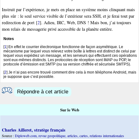
Instruit par l’expérience, je mets en place un système moins clinquant mais
plus sûr : le seul service visible de l’extérieur sera SSH, et je ferai tout par
redirection de port
[
2
]
. Adieu, IRC, Web, DNS ! Mais bon, j’ai toujours
mon relais de messagerie privé accessible de la planète entière.
Notes
[
1
]
En effet le courrier électronique fonctionne de façon asymétrique. Le
mécanisme par lequel vous relevez votre boîte à lettres est distinct de celui par
lequel vous expédiez un message, et les serveurs qui effectuent ces opérations
sont eux-mêmes distincts. Les protocoles de réception sont IMAP ou POP, le
protocole d’émission est SMTP (ou sa version chiffrée et sécurisée SMTPS).
[
2
]
Je n’ai pas encore trouvé comment dire cela à mon téléphone Android, mais
je suppose que c’est possible.
Répondre à cet article
Sur le Web
Charles Ailleret, stratège français
Source :
Diploweb.com, revue geopolitique, articles, cartes, relations internationales