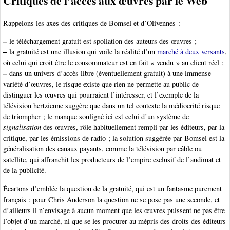
Critiques de l’accès aux œuvres par le Web
Rappelons les axes des critiques de Bomsel et d’Olivennes :
–
le téléchargement gratuit est spoliation des auteurs des œuvres ;
–
la gratuité est une illusion qui voile la réalité d’un
marché à deux versants
,
où celui qui croit être le consommateur est en fait « vendu » au client réel ;
–
dans un univers d’accès libre (éventuellement gratuit) à une immense
variété d’œuvres, le risque existe que rien ne permette au public de
distinguer les œuvres qui pourraient l’intéresser, et l’exemple de la
télévision hertzienne suggère que dans un tel contexte la médiocrité risque
de triompher ; le manque souligné ici est celui d’un système de
signalisation
des œuvres, rôle habituellement rempli par les éditeurs, par la
critique, par les émissions de radio ; la solution suggérée par Bomsel est la
généralisation des canaux payants, comme la télévision par câble ou
satellite, qui affranchit les producteurs de l’empire exclusif de l’audimat et
de la publicité.
Écartons d’emblée la question de la gratuité, qui est un fantasme purement
français : pour Chris Anderson la question ne se pose pas une seconde, et
d’ailleurs il n’envisage à aucun moment que les œuvres puissent ne pas être
l’objet d’un marché, ni que se les procurer au mépris des droits des éditeurs