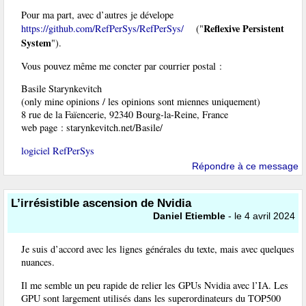
Pour ma part, avec d’autres je dévelope
Reflexive Persistent
https://github.com/RefPerSys/RefPerSys/
("
System
").
Vous pouvez même me concter par courrier postal :
Basile Starynkevitch
(only mine opinions / les opinions sont miennes uniquement)
8 rue de la Faïencerie, 92340 Bourg-la-Reine, France
web page : starynkevitch.net/Basile/
logiciel RefPerSys
Répondre à ce message
L’irrésistible ascension de Nvidia
Daniel Etiemble
- le 4 avril 2024
Je suis d’accord avec les lignes générales du texte, mais avec quelques
nuances.
Il me semble un peu rapide de relier les GPUs Nvidia avec l’IA. Les
GPU sont largement utilisés dans les superordinateurs du TOP500