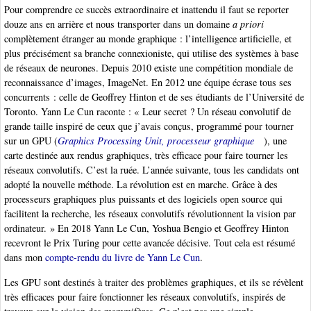
Pour comprendre ce succès extraordinaire et inattendu il faut se reporter
douze ans en arrière et nous transporter dans un domaine
a priori
complètement étranger au monde graphique : l’intelligence artificielle, et
plus précisément sa branche connexioniste, qui utilise des systèmes à base
de réseaux de neurones. Depuis 2010 existe une compétition mondiale de
reconnaissance d’images, ImageNet. En 2012 une équipe écrase tous ses
concurrents : celle de Geoffrey Hinton et de ses étudiants de l’Université de
Toronto. Yann Le Cun raconte : « Leur secret ? Un réseau convolutif de
grande taille inspiré de ceux que j’avais conçus, programmé pour tourner
sur un GPU (
Graphics Processing Unit, processeur graphique
), une
carte destinée aux rendus graphiques, très efficace pour faire tourner les
réseaux convolutifs. C’est la ruée. L’année suivante, tous les candidats ont
adopté la nouvelle méthode. La révolution est en marche. Grâce à des
processeurs graphiques plus puissants et des logiciels open source qui
facilitent la recherche, les réseaux convolutifs révolutionnent la vision par
ordinateur. » En 2018 Yann Le Cun, Yoshua Bengio et Geoffrey Hinton
recevront le Prix Turing pour cette avancée décisive. Tout cela est résumé
dans mon
compte-rendu du livre de Yann Le Cun
.
Les GPU sont destinés à traiter des problèmes graphiques, et ils se révèlent
très efficaces pour faire fonctionner les réseaux convolutifs, inspirés de