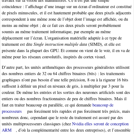
travaux sur la vision des mammifères. Ce n’est pas une simple
coïncidence : l’affichage d’une image sur un écran d’ordinateur est constitué
de pixels minuscules, et il est hautement probable que deux pixels adjacents
correspondent à une même zone de l’objet dont l’image est affichée, ou du
moins au même objet ; de ce fait ces deux pixels seront probablement
soumis au même traitement informatique, par exemple au même
déplacement sur l’écran. L’organisation matérielle adaptée à ce type de
traitement est dite
Single instruction multiple data
(SIMD), et elle est
présente dans la plupart des GPU. Et comme on vient de le voir, il en va de
même pour les réseaux convolutifs, inspirés du cortex visuel.
D’autre part, les unités arithmétiques des processeurs généralistes utilisent
des nombres entiers de 32 ou 64 chiffres binaires (bits) : les traitements
graphiques n’ont pas besoin d’une telle précision, 8 ou à la rigueur 16 bits
suffisent à définir un pixel en niveaux de gris, à multiplier par 3 pour la
couleur. De même les entrées et les sorties des neurones artificiels sont des
entiers ou des nombres fractionnaires de peu de chiffres binaires. Mais il
faut en traiter beaucoup en parallèle, ce qui demande
beaucoup de
processeurs
pas forcément très rapides et pas forcément très précis, mais
nombreux donc, cependant que le reste du traitement est assuré par des
unités multiprocesseurs classiques (chez
Nvidia elles seront de conception
ARM
, d’où la complémentarité entre les deux entreprises), et l’ensemble